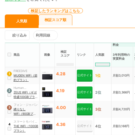
検証したランキングはこちら
検証スコア順
人気順
絞り込み
利用回線
料金
検証
商品
画像
リンク
人気順
3年利用時の
スコア
実質料金
FREEDiVE
4.28
1
公式サイト
1位
MUGEN WiFi（節
月額3,010円
約プラン）
Human
4.19
2
公式サイト
2位
Investment
ZEUS WiFi（ギガ
月額3,366円
特盛100GBプラ
ン）
フォン・ジャパン
4.00
3
公式サイト
3位
縛りなし
月額4,720円
WiFi（90GBプラ
ン）
スマートモバイル
4.36
4
公式サイト
4位
コミュニケーショ
THE WiFi（100GB
月額3,168円
ンズ
プラン）