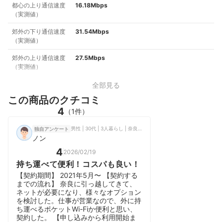
都心の上り通信速度
16.18Mbps
（実測値）
郊外の下り通信速度
31.54Mbps
（実測値）
郊外の上り通信速度
27.5Mbps
（実測値）
全部見る
この商品のクチコミ
4
（1件）
男性 | 30代 | 3人暮らし | 奈良県 | 会社員
独自アンケート
ノン
4
2026/02/19
持ち運べて便利！コスパも良い！
【契約期間】 2021年5月〜 【契約する
までの流れ】 奈良に引っ越してきて、
ネットが必要になり、様々なオプション
を検討した。仕事が営業なので、外に持
ち運べるポケットWi-Fiか便利と思い、
契約した。 【申し込みから利用開始ま