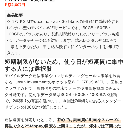
月額3,007円
商品概要
クラウドSIMでdocomo・au・SoftBankの回線に自動接続する
レンタル型のモバイルWiFiサービスです。30GB・50GB・
100GBのプランがあり、契約期間縛りなしのフリープランも選
べ、データチャージにも対応します。端末レンタル料は0円で
工事も不要なため、申し込み後すぐにインターネットを利用で
きます。
短期制限がないため、使う日が短期間に集中
する人には選択肢
モバイルデータ通信事業やコンサルティングセールス事業を展開
するHuman Investmentのポケット型WiFi「ZEUS WiFi」。回線は
クラウドWiFiで、画面付きの端末でデータ使用量を簡単にチェッ
ク可能です。使えるデータ量は30GB・50GB・100GBの3種類
で、2年縛りの有無を選べます。今回は2年縛りのあるスタンダー
ドプランの100GBで検証しました。
通信速度を測定したところ、
都心では高画質の動画をスムーズに
再生できる25Mbpsの目安を上回りましたが、郊外では下回った