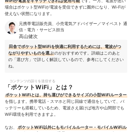
WiFiが電波をキャッチできれば使用可能
です。一方、電波が悪い
場合はポケット型WiFiが電波を受信できずに圏外になり、Wi-Fiが
使えない状態になります。
元携帯電話販売員、小売電気アドバイザー／マイベスト 通
信・電力・サービス担当
高山健次
田舎でポケット型WiFiを快適に利用するためには、電波がつ
ながりやすいものを選ぶ
のがおすすめです。詳細はこのあと
の「選び方」で詳しく解説しているので、参考にしてください
ね。
コンテンツの誤りを送信する
「ポケットWiFi」とは？
ポケットWiFiとは、持ち運びができるサイズの小型WiFiルーター
を指します。携帯電話・スマホと同じ回線で通信をしていて、バ
ッテリーも搭載しているため、電波さえ届けば地方や山間部でも
WiFi環境を利用できますよ。
なお、
ポケットWiFi以外にもモバイルルーター・モバイルWiFiル