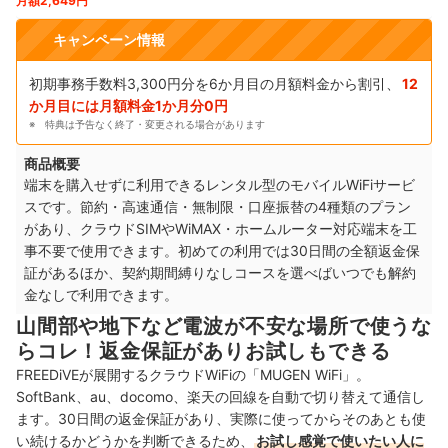
月額2,649円
キャンペーン情報
初期事務手数料3,300円分を6か月目の月額料金から割引、
12
か月目には月額料金1か月分0円
特典は予告なく終了・変更される場合があります
商品概要
端末を購入せずに利用できるレンタル型のモバイルWiFiサービ
スです。節約・高速通信・無制限・口座振替の4種類のプラン
があり、クラウドSIMやWiMAX・ホームルーター対応端末を工
事不要で使用できます。初めての利用では30日間の全額返金保
証があるほか、契約期間縛りなしコースを選べばいつでも解約
金なしで利用できます。
山間部や地下など電波が不安な場所で使うな
らコレ！返金保証がありお試しもできる
FREEDiVEが展開するクラウドWiFiの「MUGEN WiFi」。
SoftBank、au、docomo、楽天の回線を自動で切り替えて通信し
ます。30日間の返金保証があり、実際に使ってからそのあとも使
い続けるかどうかを判断できるため、
お試し感覚で使いたい人に