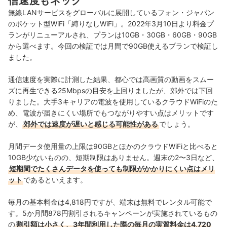
信速度もネック
無線LANサービスをグローバルに展開しているフォン・ジャパン
のポケット型WiFi「縛りなしWiFi」。2022年3月10日より料金プ
ランがリニューアルされ、プランは10GB・30GB・60GB・90GB
から選べます。今回の検証では月間で90GB使えるプランで検証し
ました。
通信速度を実際に計測した結果、都心では高画質の動画をスムー
ズに再生できる25Mbpsの目安を上回りましたが、郊外では下回
りました。大手3キャリアの電波を使用しているクラウドWiFiのた
め、電波が届きにくい場所でもつながりやすい点はメリットです
が、
郊外では速度が遅いと感じる可能性がある
でしょう。
月間データ使用量の上限は90GBとほかのクラウドWiFiと比べると
10GB少ないものの、短期制限はありません。週末の2〜3日など、
短期間でたくさんデータを使っても制限がかかりにくい点はメリ
ット
であるといえます。
毎月の基本料金は4,818円ですが、端末は無料でレンタル可能で
す。5か月間878円割引されるキャンペーンが実施されているもの
の
割引額は小さく、
3年間利用した際の毎月の実質料金は4,720