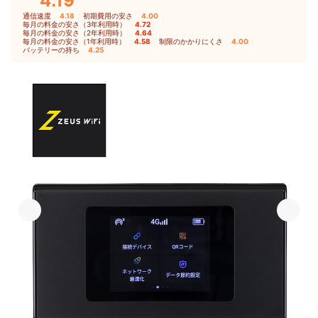
4.19
通信速度
4.18
｜
初期費用の安さ
4.00
｜
毎月の料金の安さ（3年利用時）
4.72
｜
毎月の料金の安さ（2年利用時）
4.64
｜
毎月の料金の安さ（1年利用時）
4.58
｜
制限のかかりにくさ
4.00
｜
バッテリーの持ち
4.25