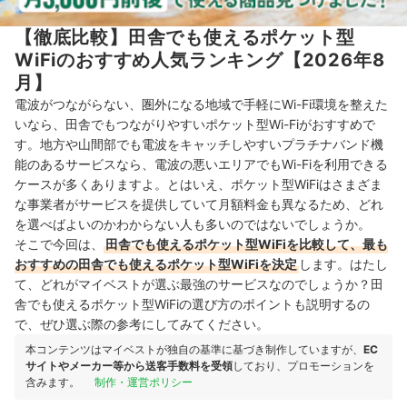
【徹底比較】田舎でも使えるポケット型
WiFiのおすすめ人気ランキング【2026年8
月】
電波がつながらない、圏外になる地域で手軽にWi-Fi環境を整えた
いなら、田舎でもつながりやすいポケット型Wi-Fiがおすすめで
す。地方や山間部でも電波をキャッチしやすいプラチナバンド機
能のあるサービスなら、電波の悪いエリアでもWi-Fiを利用できる
ケースが多くありますよ。とはいえ、ポケット型WiFiはさまざま
な事業者がサービスを提供していて月額料金も異なるため、どれ
を選べばよいのかわからない人も多いのではないでしょうか。
そこで今回は、
田舎でも使えるポケット型WiFiを比較して、最も
おすすめの田舎でも使えるポケット型WiFiを決定
します。はたし
て、どれがマイベストが選ぶ最強のサービスなのでしょうか？田
舎でも使えるポケット型WiFiの選び方のポイントも説明するの
で、ぜひ選ぶ際の参考にしてみてください。
本コンテンツはマイベストが独自の基準に基づき制作していますが、
EC
サイトやメーカー等から送客手数料を受領
しており、プロモーションを
含みます。
制作・運営ポリシー