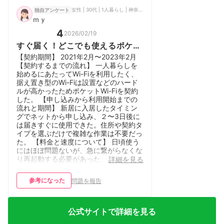
女性 | 30代 | 1人暮らし | 神奈川県 | パート/アルバイト/フリーター
独自アンケート
ｍｙ
4
2026/02/19
すぐ届く！どこでも使えるポケッ
トWi-Fi！！
【契約期間】 2021年2月〜2023年2月
【契約するまでの流れ】 一人暮らしを
始めるにあたってWi-Fiを利用したく、
据え置き型のWi-Fiは設置などのハード
ルが高かったためポケットWi-Fiを契約
した。 【申し込みから利用開始までの
流れと期間】 新居に入居したタイミン
グでネットから申し込み、２〜3日後に
は届きすぐに使用できた。住所や契約タ
イプを選ぶだけで複雑な作業は不要だっ
た。 【料金と速度について】 日頃使う
にはほぼ問題ないが、急に繋がらなくな
り再起動する必要があった。再起動する
詳細を見る
と復帰することがほとんどだった。一週
間に１度あるかないかの不具合で、コス
参考になった
問題を報告
パは良い印象だった。
公式サイトで詳細を見る