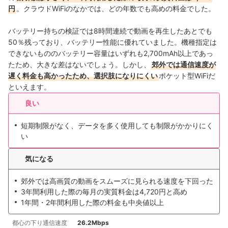
円
。クラウドWiFiのなかでは、どの年数でも高めの料金でした。
バッテリー持ちの検証では8時間連続で動画を再生したあとでも
50％残っており、バッテリー性能に優れていました。機種指定は
できないもののバッテリー容量はいずれも2,700mAh以上であっ
たため、大きな差はないでしょう。しかし、
郊外では通信速度が
遅く料金も高かったため、選択肢になりにくい
ポケット型WiFiだ
といえます。
良い
短期制限がなく、データを多く使用しても制限がかかりにく
い
気になる
郊外では高画質の動画をスムーズに見られる速度を下回った
3年間利用した際の毎月の実質料金は4,720円と高め
1年間・2年間利用した際の料金も中央値以上
都心の下り通信速度
26.2Mbps