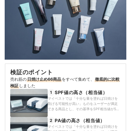
検証のポイント
売れ筋の
日焼け止め66商品
をすべて集めて、
徹底的に比較
検証
しました
SPF値の高さ（相当値）
1
マイベストでは「十分な量を塗れば日焼けを
防げる可能性が高い」ものをユーザーが満足
できる商品とし、その基準をSPF相当値が50
以上あり、UV-Bを防ぐ効果が高い商品と定め
て以下の方法で検証を行いました。日本化粧
PA値の高さ（相当値）
2
品工業連合会が定めるSPF値の基準は人肌を
マイベストでは「十分な量を塗れば日焼けを
用いて定められていますが、肌状態の差によ