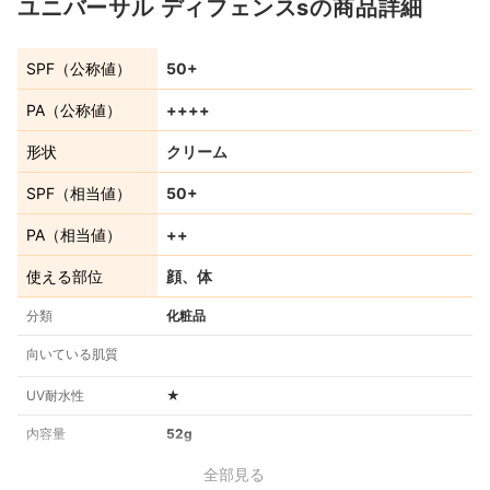
ユニバーサル ディフェンスsの商品詳細
SPF（公称値）
50+
PA（公称値）
++++
形状
クリーム
SPF（相当値）
50+
PA（相当値）
++
使える部位
顔、体
分類
化粧品
向いている肌質
UV耐水性
★
内容量
52g
全部見る