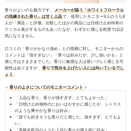
香りがよいのも魅力です。
メーカーが謳う「ホワイトフローラル
の洗練された香り」は甘く上品
で、使用したモニター9人のうち8
人が「満足」と評価。比較したほかの商品には日焼け止め特有の
ケミカル臭がするものもあったなか、わずかに感じる程度でほぼ
気になりません。
口コミの「香りがかなり強め」との指摘に対し、モニターからの
コメントは「強すぎない」「香りは好みだが、少し強いかも」と
感じ方はさまざまでした。香りに敏感な人は使いづらく感じる可
能性はありますが、
香りで気分を上げたい人には向いているでし
ょう
。
＜
香りのよさについてのモニターコメント
＞
「上品な香り。香りが強すぎず、とてもよかった」
「日焼け止め独特のにおいはかすかに感じたが、シトラス
のような爽やかな香りは好み」
「誰でも好きそうな香りだと感じた。強すぎず、とてもよ
い」
「高級化粧品のような上品な香りが個人的に好み」