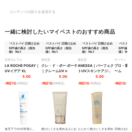
コンテンツの誤りを送信する
一緒に検討したいマイベストのおすすめ商品
ベストバイ 日焼け止め
ベストバイ 日焼け止め
ベストバイ 日焼け止め
ベストバ
SPF値の高さ（相当
SPF値の高さ（相当
SPF値の高さ（相当
SPF値の
値） No.1
値） No.1
値） No.1
値） No.1
日本ロレアル
資生堂
資生堂
ヤーマン
LA ROCHE POSAY
｜
クレ・ド・ポー ボーテ
ANESSA
｜
パーフェク
プロ・業務
UVイデア XL
｜
クレームUV n
トUVスキンケアジェ
ーム
ル NA
5.00
5.00
5.00
(
検証1位
/66商品
)
(
検証1位
/66商品
)
(
検証1位
/66商品
)
(
検証1位
/6
炎天下でのUV対策に。
焼けにくさを求める人にお
とにかく焼けにくさを求め
日焼け止め効