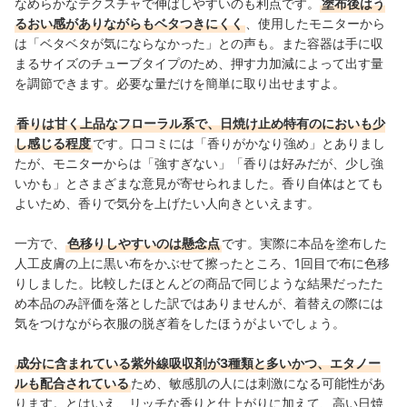
なめらかなテクスチャで伸ばしやすいのも利点です。
塗布後はう
るおい感がありながらもベタつきにくく
、使用したモニターから
は「ベタベタが気にならなかった」との声も。また容器は手に収
まるサイズのチューブタイプのため、押す力加減によって出す量
を調節できます。必要な量だけを簡単に取り出せますよ。
香りは甘く上品なフローラル系で、日焼け止め特有のにおいも少
し感じる程度
です。口コミには「香りがかなり強め」とありまし
たが、モニターからは「強すぎない」「香りは好みだが、少し強
いかも」とさまざまな意見が寄せられました。香り自体はとても
よいため、香りで気分を上げたい人向きといえます。
一方で、
色移りしやすいのは懸念点
です。実際に本品を塗布した
人工皮膚の上に黒い布をかぶせて擦ったところ、1回目で布に色移
りしました。比較したほとんどの商品で同じような結果だったた
め本品のみ評価を落とした訳ではありませんが、着替えの際には
気をつけながら衣服の脱ぎ着をしたほうがよいでしょう。
成分に含まれている紫外線吸収剤が3種類と多いかつ、エタノー
ルも配合されている
ため、敏感肌の人には刺激になる可能性があ
ります。とはいえ、リッチな香りと仕上がりに加えて、高い日焼