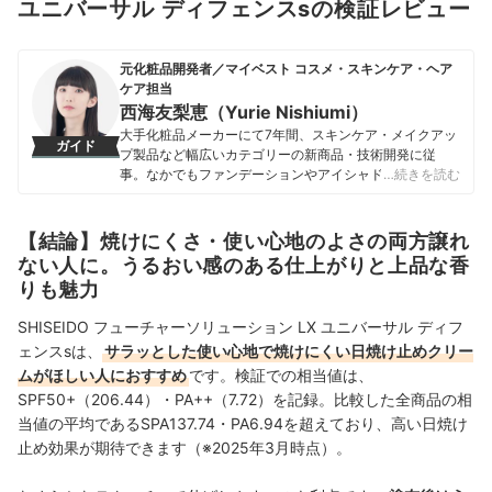
ユニバーサル ディフェンスsの検証レビュー
元化粧品開発者／マイベスト コスメ・スキンケア・ヘア
ケア担当
西海友梨恵（Yurie Nishiumi）
大手化粧品メーカーにて7年間、スキンケア・メイクアッ
ガイド
プ製品など幅広いカテゴリーの新商品・技術開発に従
事。なかでもファンデーションやアイシャドウ、口紅な
…続きを読む
どの技術開発を専門とし、日本国内はもちろん海外市場
向けの商品開発も多数経験。 現在はマイベストで年間
1500点以上のコスメを比較検証。開発現場で培った知識
【結論】焼けにくさ・使い心地のよさの両方譲れ
をもとに、成分や処方の背景をふまえながら、専門的な
ない人に。うるおい感のある仕上がりと上品な香
内容もユーザーにわかりやすく伝えることを大切にしな
りも魅力
がらコンテンツを制作している。
西海友梨恵（Yurie Nishiumi）のプロフィール
SHISEIDO フューチャーソリューション LX ユニバーサル ディフ
ェンスsは、
サラッとした使い心地で焼けにくい日焼け止めクリー
ムがほしい人におすすめ
です。検証での相当値は、
SPF50+（206.44）・PA++（7.72）を記録。比較した全商品の相
当値の平均であるSPA137.74・PA6.94を超えており、高い日焼け
止め効果が期待できます（※2025年3月時点）。