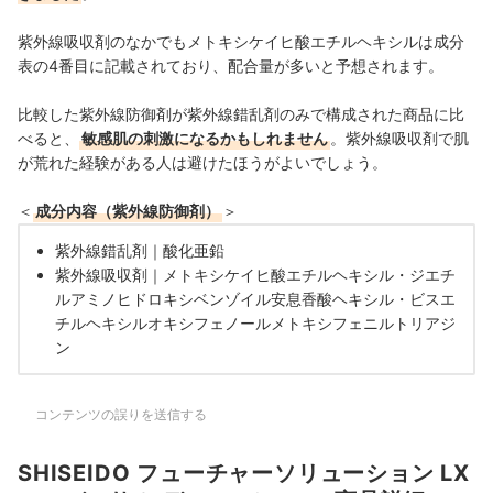
紫外線吸収剤のなかでもメトキシケイヒ酸エチルヘキシルは成分
表の4番目に記載されており、配合量が多いと予想されます。
比較した紫外線防御剤が紫外線錯乱剤のみで構成された商品に比
べると、
敏感肌の刺激になるかもしれません
。紫外線吸収剤で肌
が荒れた経験がある人は避けたほうがよいでしょう。
＜
成分内容（紫外線防御剤）
＞
紫外線錯乱剤｜
酸化亜鉛
紫外線吸収剤｜
メトキシケイヒ酸エチルヘキシル・ジエチ
ルアミノヒドロキシベンゾイル安息香酸ヘキシル・ビスエ
チルヘキシルオキシフェノールメトキシフェニルトリアジ
ン
コンテンツの誤りを送信する
SHISEIDO フューチャーソリューション LX