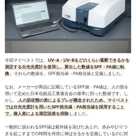
今回マイベストでは、
UV‐A・UV-Bをどのくらい遮断できるかを
測定する分光光度計を使用し、算出した数値をSPF・PA値に転
換
。それらの数値を、SPF相当値・PA相当値と定義しました。
なお、メーカーが商品に記載しているSPF値・PA値は、人の肌を
用いて定めた日本化粧品工業連合会の基準に則った数値です。し
かし、
人の肌状態の差によるブレが懸念されたため、マイベスト
では分光光度計を用いたSPF相当値・PA相当値を採用すること
で、個人差による測定誤差を排除
しました。
一般的に扱われるSPF値は紫外線を浴びたあとの、赤みやひりつ
きを起こすまでの時間を何倍に伸ばせるかを定義しているのに対