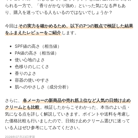
られる一方で、「香りがかなり強め」といった気になる声もあ
り、購入を迷っている人もいるのではないでしょうか？
今回は
その実力を確かめるため、以下の7つの観点で検証した結果
をふまえたレビューをご紹介
します。
SPF値の高さ（相当値）
PA値の高さ（相当値）
使い心地のよさ
色移りのしにくさ
香りのよさ
容器の使いやすさ
肌へのやさしさ（成分分析）
さらに、
各メーカーの新商品や売れ筋上位など人気の日焼け止め
クリームとも比較
。検証したからこそわかった、本当のよい点・
気になる点を詳しく解説していきます。ポイントや送料を考慮し
た価格比較も行いましたので、日焼け止めクリーム選びに迷って
いる人はぜひ参考にしてみてください。
2026年07月23日更新