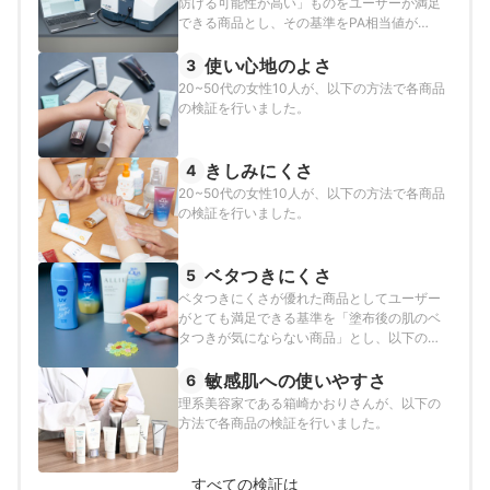
防げる可能性が高い」ものをユーザーが満足
るブレが懸念されたため、マイベストでは分
できる商品とし、その基準をPA相当値が
光光度計を用いたSPF相当値を採用すること
++++あり、UV-Aを防ぐ効果が高い商品と定
で個人差による測定誤差を排除しました。一
めて以下の方法で検証を行いました。日本化
使い心地のよさ
3
般的に扱われるSPF値は紫外線を浴びたあと
粧品工業連合会が定めるPA値の基準は人肌を
20~50代の女性10人が、以下の方法で各商品
の、赤みやひりつきを起こすまでの時間を何
用いて定められていますが、肌状態の差によ
の検証を行いました。
倍に伸ばせるかを定義しているのに対し、
るブレが懸念されたため、マイベストでは分
SPF相当値は日焼け止めによって防げた紫外
光光度計を用いたPA相当値を採用することで
線量に応じて皮膚の赤みを予測したもので
個人差による測定誤差を排除しました。一般
きしみにくさ
4
す。
的に扱われるPA値はモニターが実際に紫外線
20~50代の女性10人が、以下の方法で各商品
を浴びたあと、皮膚の黒化が生じたときの紫
の検証を行いました。
外線量から算出されるのに対し、PA相当値は
日焼け止めによって防げた紫外線量に応じて
皮膚の黒化を予測したものです。
ベタつきにくさ
5
ベタつきにくさが優れた商品としてユーザー
がとても満足できる基準を「塗布後の肌のベ
タつきが気にならない商品」とし、以下の方
法で各商品の検証を行いました。
敏感肌への使いやすさ
6
理系美容家である箱崎かおりさんが、以下の
方法で各商品の検証を行いました。
すべての検証は