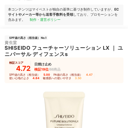
本コンテンツはマイベストが独自の基準に基づき制作していますが、
EC
サイトやメーカー等から送客手数料を受領
しており、プロモーションを
含みます。
制作・運営ポリシー
SPF値の高さ（相当値） No.1
資生堂
SHISEIDO
フューチャーソリューション LX
｜
ユ
ニバーサル ディフェンスs
検証スコア
日焼け止め
4.72
検証19位
/66商品
SPF値の高さ（相当値）
5.00
｜
PA値の高さ（相当値）
4.47
｜
使い心地のよさ
4.84
｜
敏感肌への使いやすさ
3.50