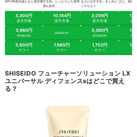
SPF/PA相当値ともに高評価
すすめ。しっとりした使用
る人におすすめ。きしみに
人に。伸びの
感も好評
くさも上々
3,300円
10,164円
2,059円
1,
楽天市場
楽天市場
楽天市場
楽
3,960円
3,380円
1,
Amazon
Amazon
Amazon
Am
3,800円
7,980円
1,752円
1,
ヤフー
ヤフー
ヤフー
ヤ
SHISEIDO フューチャーソリューション LX
ユニバーサル ディフェンスsはどこで買え
る？