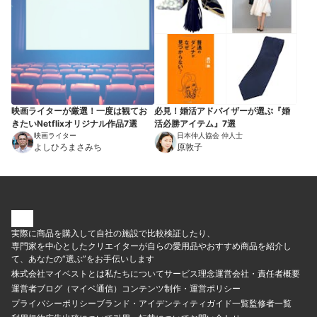
映画ライターが厳選！一度は観てお
必見！婚活アドバイザーが選ぶ『婚
きたいNetflixオリジナル作品7選
活必勝アイテム』7選
映画ライター
日本仲人協会 仲人士
よしひろまさみち
原敦子
実際に商品を購入して自社の施設で比較検証したり、
専門家を中心としたクリエイターが自らの愛用品やおすすめ商品を紹介し
て、あなたの“選ぶ”をお手伝いします
株式会社マイベストとは
私たちについて
サービス理念
運営会社・責任者概要
運営者ブログ（マイベ通信）
コンテンツ制作・運営ポリシー
プライバシーポリシー
ブランド・アイデンティティ
ガイド一覧
監修者一覧