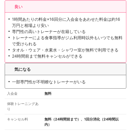
関西
良い
12店舗
中国・四国
1時間あたりの料金×16回分に入会金をあわせた料金は約16
3店舗
万円と相場より安い
専門性の高いトレーナーが在籍している
九州・沖縄
6店舗
トレーナーによる食事指導がジム利用時以外もいつでも無料
で受けられる
タオル・ウェア・水素水・シャワー室が無料で利用できる
24時間前まで無料キャンセルができる
気になる
一部専門性が不明瞭なトレーナーがいる
入会金
無料
体験トレーニングあ
り
キャンセル料
無料（24時間前まで）、1回分消化（24時間以
内）