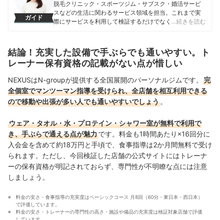
脱毛クリニック・スポーツジム・サブスク・婚活サービ
スなどの生活に関わるサービス領域を担当。これまで実
ガイド
際にサービスを利用して検証するだけでなく、医師や婚
…続きを読む
活アドバイザーなど多種多様な専門家への取材を通じて
サービスを比較検証してきた。「選ぶのが難しい領域だ
からこそ、徹底検証を通じて全ユーザーが選びやすい情
結論！充実した設備で手ぶらでも通いやすい。ト
報を届ける」ことをモットーに活動している。
レーナー保有資格の記載がない点が惜しい
真田桃花のプロフィール
NEXUSはN-groupが提供する全国展開のパーソナルジムです。
完
全個室でマンツーマン指導を受けられ、全店舗を相互利用できる
ので移動や出張が多い人でも通いやすいでしょう
。
ウェア・タオル・水・プロテイン・シャワー室が無料で利用で
き、手ぶらで通える点が魅力
です。料金も1時間あたり×16回分に
入会金を含めて約18万円と手頃で、食事指導は2か月間無料で受け
られます。ただし、今回検証した店舗の公式サイトにはトレーナ
ーの保有資格が明記されておらず、専門性が不明瞭な点には注意
しましょう。
料金の安さ・食事指導の充実度はベーシックコース 月8回（60分・東日本・西日本）
で評価しています。
料金の安さ・トレーナーの専門性の高さ・施設や備品の充実度は検証対象店舗で評価
しています。