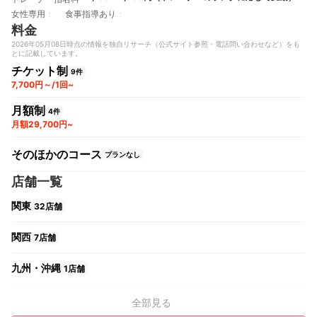
女性専用
食事指導あり
料金
2026年05月08日時点の情報を独自リサーチ（公式サイト参照・電話問い合わせなど）をも
とに記載しています。
チケット制
9件
7,700円～/1回~
月額制
4件
月額29,700円~
そのほかのコース
プランなし
店舗一覧
関東
32店舗
関西
7店舗
九州・沖縄
1店舗
全部見る