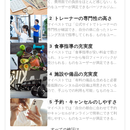
く、費用面での負担をほとんど感じない」も
のをユーザーが満足できるパーソナルジムと
し、その基準を入会金＋2か月16回分（月8
回・1回あたり60分のトレーニング）利用時の
トレーナーの専門性の高さ
2
料金の安さと定めて以下の方法で検証を行い
マイベストでは「公式サイトでトレーナーの
ました。2026年5月6日時点の情報をもとに検
専門性が確認でき、自分の体に合ったトレー
証を行なっています。
ニング方法で指導してくれる」ものをユーザ
ーが満足できるパーソナルジムとし、その基
準をトレーナーの保有資格の記載の有無と内
食事指導の充実度
3
容と定めて以下の方法で検証を行いました。
マイベストでは「食事指導が安い料金で受け
2026年1月16日時点の情報をもとに検証を行
られ、トレーナーから毎日フィードバックが
なっています。
受けられる」ものをユーザーが満足できるパ
ーソナルジムとし、その基準を食事指導の料
金の安さ・専門性の高さ・利用できる頻度の
施設や備品の充実度
4
高さと定めて以下の方法で検証を行いまし
マイベストでは「有料の備品も含めると必要
た。2026年1月16日時点の情報をもとに検証
最低限のレンタル品や設備は用意されている
を行なっています。
ので、手ぶらでの利用も可能」なものをユー
ザーが満足できるパーソナルジムとし、その
基準を利用可能な備品・設備と定めて以下の
予約・キャンセルのしやすさ
5
方法で検証を行いました。2026年1月16日時
マイベストでは「自分の都合に合わせて予約
点の情報をもとに検証を行なっています。
やキャンセルがオンラインで簡単にできて利
用しやすい」ものをユーザーが満足できるパ
ーソナルジムとし、その基準を予約方法・キ
ャンセル無料期間と定めて以下の方法で検証
すべての検証は