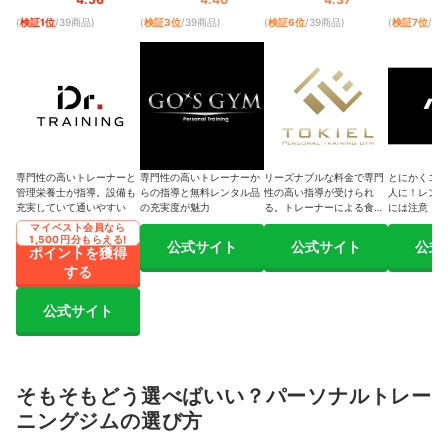
(
検証1位
/39商品
)
(
検証3位
/39商品
)
(
検証6位
/39商品
)
(
検証7位
/3
専門性の高いトレーナーと
専門性の高いトレーナーか
リーズナブルな料金で専門
とにかくコス
管理栄養士が指導。設備も
らの指導と無料レンタル品
性の高い指導が受けられ
人に！レンタ
充実していて通いやすい
の充実度が魅力
る。トレーナーによる食事
には注意
指導は有料
マイベスト会員なら
1,500円分もらえる!
公式サイト
公式サイト
公式
ポイントを獲得
する
公式サイト
そもそもどう選べばいい？パーソナルトレー
ニングジムの選び方