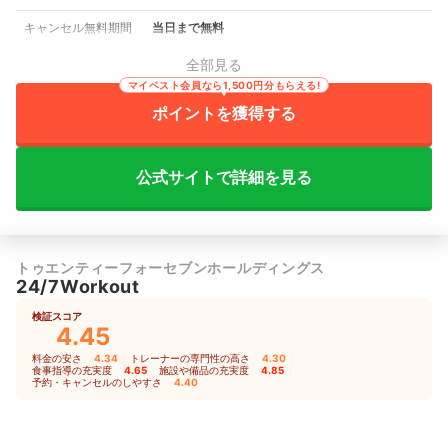
キャンセル無料期間
当日まで無料
全部見る
マイベスト会員なら1,500円分もらえる!
ポイントを獲得する
公式サイトで詳細を見る
トゥエンティーフォーセブンホールディングス
24/7Workout
検証スコア
4.45
料金の安さ
4.34
｜
トレーナーの専門性の高さ
4.30
｜
食事指導の充実度
4.65
｜
施設や備品の充実度
4.85
｜
予約・キャンセルのしやすさ
4.40