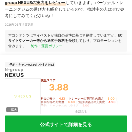
group NEXUSの実力をレビュー
していきます。パーソナルトレ
ーニングジムの選び方も紹介しているので、検討中の人はぜひ参
考にしてみてくださいね！
2026年03月17日更新
本コンテンツはマイベストが独自の基準に基づき制作していますが、
EC
サイトやメーカー等から送客手数料を受領
しており、プロモーションを
含みます。
制作・運営ポリシー
予約・キャンセルのしやすさ No.1
N-group
NEXUS
検証スコア
3.88
料金の安さ
4.13
｜
トレーナーの専門性の高さ
3.00
｜
食事指導の充実度
4.48
｜
施設や備品の充実度
4.90
｜
予約・キャンセルのしやすさ
5.00
拡大
全部見る
公式サイトで詳細を見る