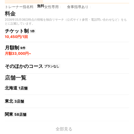
無料
トレーナー指名料
女性専用
食事指導あり
料金
2026年05月08日時点の情報を独自リサーチ（公式サイト参照・電話問い合わせなど）をも
とに記載しています。
チケット制
1件
10,450円/1回
月額制
9件
月額33,000円~
そのほかのコース
プランなし
店舗一覧
北海道
1店舗
東北
3店舗
関東
58店舗
中部
11店舗
全部見る