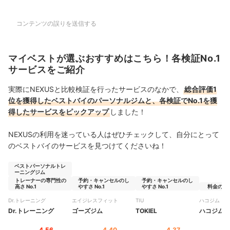
コンテンツの誤りを送信する
マイベストが選ぶおすすめはこちら！各検証No.1
サービスをご紹介
実際にNEXUSと比較検証を行ったサービスのなかで、
総合評価1
位を獲得したベストバイのパーソナルジムと、各検証でNo.1を獲
得したサービスをピックアップ
しました！
NEXUSの利用を迷っている人はぜひチェックして、自分にとって
のベストバイのサービスを見つけてくださいね！
ベストパーソナルトレ
ーニングジム
トレーナーの専門性の
予約・キャンセルのし
予約・キャンセルのし
高さ No.1
やすさ No.1
やすさ No.1
料金の安さ 
Dr.トレーニング
エイジレスフィット
TIU
ハコジム
Dr.トレーニング
ゴーズジム
TOKIEL
ハコジム
4.56
4.40
4.37