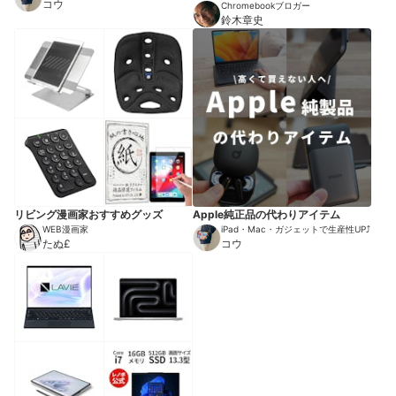
コウ
版】
Chromebookブロガー
鈴木章史
リビング漫画家おすすめグッズ
Apple純正品の代わりアイテム
WEB漫画家
iPad・Mac・ガジェットで生産性UP⤴︎
たぬ£
コウ