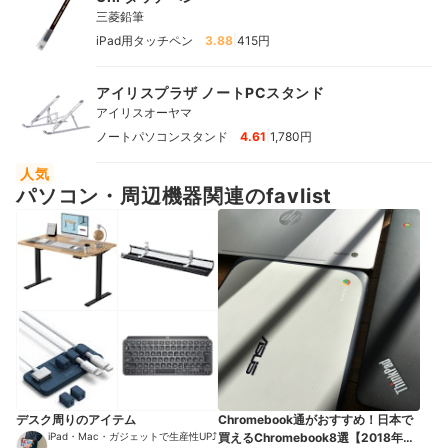
三菱鉛筆
|
iPad用タッチペン
3.88
415円
アイリスプラザ ノートPCスタンド
アイリスオーヤマ
|
ノートパソコンスタンド
4.61
1,780円
人気
パソコン・周辺機器関連のfavlist
デスク周りのアイテム
Chromebook通がおすすめ！日本で
iPad・Mac・ガジェットで生産性UP⤴︎
買えるChromebook8選【2018年