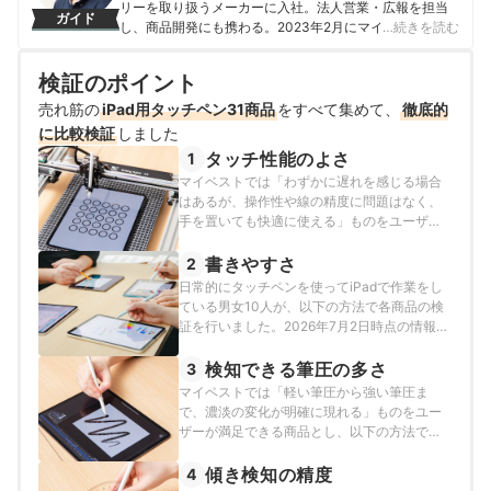
リーを取り扱うメーカーに入社。法人営業・広報を担当
ガイド
し、商品開発にも携わる。2023年2月にマイベストに入
…続きを読む
社し、モバイルバッテリーやビデオカメラなどガジェッ
トやカメラの比較・コンテンツ制作を経験。現在では、
検証のポイント
家電を中心に幅広いジャンルのコンテンツ制作に携わ
る。「専門性をもとにした調査・検証を通じ、一人ひと
売れ筋の
iPad用タッチペン31商品
をすべて集めて、
徹底的
りに合った選択肢を分かりやすく提案すること」を心が
に比較検証
しました
けて、コンテンツ制作を行っている。
タッチ性能のよさ
1
八幡康平のプロフィール
マイベストでは「わずかに遅れを感じる場合
はあるが、操作性や線の精度に問題はなく、
手を置いても快適に使える」ものをユーザー
が満足できる商品とし、以下のそれぞれの項
目のスコアの加重平均でおすすめ度をスコア
書きやすさ
2
化しました。2025年12月24日時点の情報をも
日常的にタッチペンを使ってiPadで作業をし
とに検証を行なっています。
ている男女10人が、以下の方法で各商品の検
証を行いました。2026年7月2日時点の情報を
もとに検証を行なっています。
検知できる筆圧の多さ
3
マイベストでは「軽い筆圧から強い筆圧ま
で、濃淡の変化が明確に現れる」ものをユー
ザーが満足できる商品とし、以下の方法で検
証を行いました。2025年12月24日時点の情報
をもとに検証を行なっています。
傾き検知の精度
4