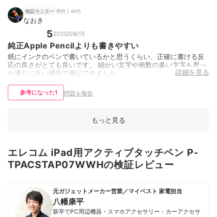
男性 | 40代
検証モニター
なおき
5
2025/08/15
純正Apple Pencilよりも書きやすい
紙にインクのペンで書いているかと思うくらい、正確に書ける反
応の良さがとても良いです。 細かい文字や画数の多い文字も思っ
詳細を見る
た通りに近い感覚で筆記できました。
参考になった
1
問題を報告
もっと見る
エレコム iPad用アクティブタッチペン P-
TPACSTAP07WWHの検証レビュー
元ガジェットメーカー営業／マイベスト 家電担当
八幡康平
新卒でPC周辺機器・スマホアクセサリー・カーアクセサ