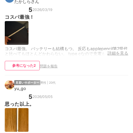
たかしらさん
5
2026/03/19
コスパ最強！
コスパ最強。 バッテリーも結構もつ。 反応もapplepencil第2世代
詳細を見る
と比べてもほとんどかわらない。 type cなので充電も容易。
参考になった
2
問題を報告
見習いサポーター
男性 | 20代
yu_go
5
2026/05/05
思った以上。