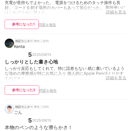
充電が長持ちでよかった。 電源をつけるためのタッチ操作も良
好。 コードを刺す場所のカバーもあって安心だった。 普段使いに
詳細を見る
はこれで十分に思えた。
参考になった
1
問題を報告
男性 | 30代
検証モニター
Kenta
5
2025/08/15
しっかりとした書き心地
しっかり反応もしてくれて、特に誤差もない 紙に書いているよう
な強めの摩擦感が特にお気に入り 個人的にApple Pencilよりおす
詳細を見る
すめです！
参考になった
2
問題を報告
男性 | 20代
検証モニター
ごん
5
2025/08/15
本物のペンのような滑らかさ！