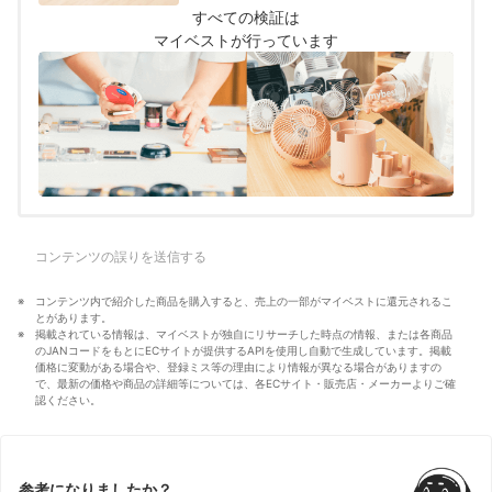
の情報をもとに検証を行なっています。
すべての検証は
マイベストが行っています
コンテンツの誤りを送信する
コンテンツ内で紹介した商品を購入すると、売上の一部がマイベストに還元されるこ
とがあります。
掲載されている情報は、マイベストが独自にリサーチした時点の情報、または各商品
のJANコードをもとにECサイトが提供するAPIを使用し自動で生成しています。掲載
価格に変動がある場合や、登録ミス等の理由により情報が異なる場合がありますの
で、最新の価格や商品の詳細等については、各ECサイト・販売店・メーカーよりご確
認ください。
参考になりましたか？