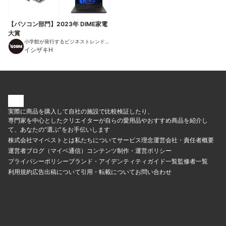
【パソコン部門】2023年 DIME家電
大賞
小学館が発行するビジネストレンドマ
ガジン
イシザキH
実際に商品を購入して自社の施設で比較検証したり、
専門家を中心としたクリエイターが自らの愛用品やおすすめ商品を紹介し
て、あなたの“選ぶ”をお手伝いします
株式会社マイベストとは
私たちについて
サービス理念
運営会社・責任者概要
運営者ブログ（マイベ通信）
コンテンツ制作・運営ポリシー
プライバシーポリシー
ブランド・アイデンティティ
ガイド一覧
監修者一覧
利用規約
広告出稿について
引用・転載について
お問い合わせ