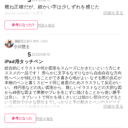
3
概ね正確だが、細かい字は少しずれを感じた
詳細を見る
Apple pencilには劣る
参考になった
1
問題を報告
男性 | 20代
検証モニター
小川慧士
5
2025/08/15
iPad用タッチペン
総合的にイラストや何か図形をスムーズにかきたいという方にオ
ススメの一品です！ 滑らかに文字をなぞりながら自由自在な方向
性へペンが傾むけることができ書き心地がよい なぞる際の反応が
本物のペンと書くスピード同じ速度のためスラスラして反応がい
い。 楕円形などの丸い図形から、難しいイラストなどの大胆な図
から綿密な図まで摩擦やブレを生じずに描けることから使い勝手
は良い。 タブレットで何かを描くさいには細かい部分のなぞると
いう部分で小さな部分までしっかりと手の動きとペンのスピード
詳細を見る
が追いつくため描きやすいです。
参考になった
問題を報告