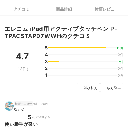
クチコミ
商品詳細
検証レビュー
エレコム iPad用アクティブタッチペン P-
TPACSTAP07WWHのクチコミ
5
11件
4.7
4
0件
3
2件
2
（13件）
0件
1
0件
並び替え
絞り込み
男性 | 30代
検証モニター
なかたー
5
2025/08/15
使い勝手が良い