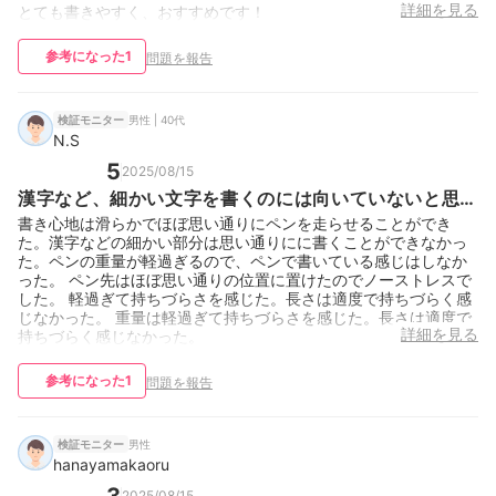
詳細を見る
とても書きやすく、おすすめです！
参考になった
1
問題を報告
男性 | 40代
検証モニター
N.S
5
2025/08/15
漢字など、細かい文字を書くのには向いていないと思い
ます。
書き心地は滑らかでほぼ思い通りにペンを走らせることができ
た。漢字などの細かい部分は思い通りにに書くことができなかっ
た。ペンの重量が軽過ぎるので、ペンで書いている感じはしなか
った。 ペン先はほぼ思い通りの位置に置けたのでノーストレスで
した。 軽過ぎて持ちづらさを感じた。長さは適度で持ちづらく感
じなかった。 重量は軽過ぎて持ちづらさを感じた。長さは適度で
詳細を見る
持ちづらく感じなかった。
参考になった
1
問題を報告
男性
検証モニター
hanayamakaoru
2025/08/15