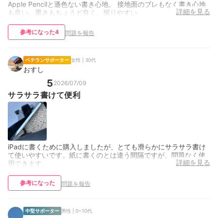
Apple Pencilと遜色ない書き心地。 接地面のブレもなく書き心地
詳細を見る
も良い。重さもちょうど良く、握りやすい
参考になった
4
問題を報告
ベテランサポーター
女性 | 30代
おすし
5
2026/07/09
サラサラ書けて便利
iPadに書くために購入しましたが、とても滑らかにサラサラ書け
て使いやすいです。紙に書くのとは違う間隔ですが、問題なく使
詳細を見る
用できます。
参考になった
問題を報告
中堅サポーター
男性 | 0~10代