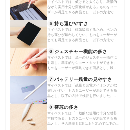
マイベストでは「傾けると太くなり、段階的
ながら実用十分な変化幅がある」ものをユー
ザーが満足できる商品とし、以下の方法で各
商品の検証を行いました。2025年12月24日時
点の情報をもとに検証を行なっています。
持ち運びやすさ
5
マイベストでは「磁気吸着するため、ペンの
持ち運びが煩わしくない」ものをユーザーが
とても満足できる商品とし、以下の方法で検
証を行いました。2026年7月2日時点の情報を
もとに検証を行なっています。
ジェスチャー機能の多さ
6
マイベストでは「単一のジェスチャー操作に
対応し、基本的なショートカットができる」
ものをユーザーが満足できる商品とし、以下
の方法で検証を行いました。2025年12月24日
時点の情報をもとに検証を行なっています。
バッテリー残量の見やすさ
7
マイベストでは「残量と充電タイミングが把
握しやすい」ものをユーザーが満足できる商
品とし、以下の方法で検証を行いました。
2025年12月24日時点の情報をもとに検証を行
なっています。
替芯の多さ
8
マイベストでは「一般的な使用に十分な替芯
本数である」ものをユーザーが満足できる商
品とし、その基準を3本以上と定めて以下の方
法で検証を行いました。2025年12月24日時点