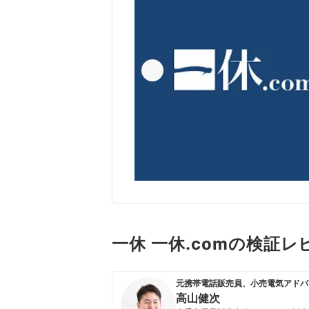
一休 一休.comの検証レ
元携帯電話販売員、小売電気アドバ
高山健次