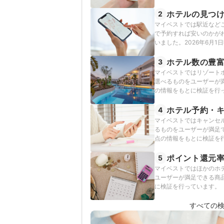
時点の情報をもとに検証
ホテルの見つ
2
マイベストでは駅近など
で予約すれば安いのかが
いました。2026年6月
ホテル数の豊
3
マイベストではリゾート
選べるものをユーザーが満
の情報をもとに検証を行
ホテル予約・
4
マイベストではキャンセ
るものをユーザーが満足で
点の情報をもとに検証を
ポイント還元
5
マイベストではほかのホ
ユーザーが満足できる商品
に検証を行っています。
すべての