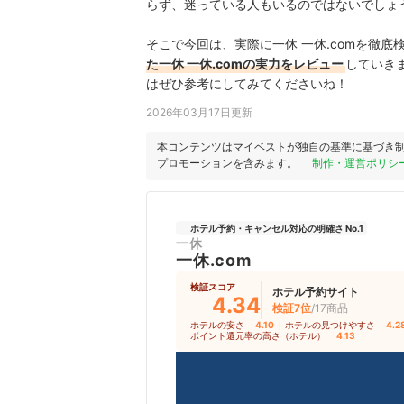
らず、迷っている人もいるのではないでしょ
そこで今回は、実際に一休 一休.comを徹底
た一休 一休.comの実力をレビュー
していき
はぜひ参考にしてみてくださいね！
2026年03月17日更新
本コンテンツはマイベストが独自の基準に基づき
プロモーションを含みます。
制作・運営ポリシ
ホテル予約・キャンセル対応の明確さ No.1
一休
一休.com
検証スコア
ホテル予約サイト
4.34
検証7位
/17商品
ホテルの安さ
4.10
｜
ホテルの見つけやすさ
4.2
ポイント還元率の高さ（ホテル）
4.13