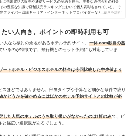
人以上に携帯電話の販売や通信サービスの契約を担当。主要な通信会社の料金
その豊富な知識で店舗販売ランキングにおいて個人表彰もされている。 そ
光ファイバー回線キャリア・インターネットプロバイダーなどの通信会社
…続きを読む
やホームルーターを実際に回線契約し各社の料金プランや通信速度の比較を
10社以上の戸建て・マンション向けの光回線の通信速度・速度制限も調査
でなく、ファイナンシャルプランナーの視点含めて電気代など固定費支出見
りたい人向き。ポイントの即時利用も可
たい人なら検討の余地があるホテル予約サイト。
一休.com独自の基
ているのが特徴です。飛行機とのセット予約にも対応していま
ゾートホテル・ビジネスホテルの料金は今回比較した中央値より
ビスほどではありません。部屋タイプや予算など細かな条件で絞り
値かどうかを確かめるにはほかのホテル予約サイトとの比較が必
定した人気のホテルのうち取り扱いがなかったのは1軒のみ
で、ビ
ルと幅広い選択肢があるでしょう。