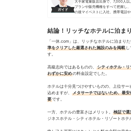
大手家電量販店出身で、7,000
プランや販売機種をすべて把握し、
ガイド
の後マイベストに入社、携帯電話や
を専門に担当しており、格安SIM
行うとともに、モバイルだけでなく
している。 また通信サービスだけ
結論！リッチなホテルに泊ま
直しのガイドもしている。
高山健次のプロフィール
「一休.com」は、リッチなホテルに泊まり
準をクリアした厳選された施設のみを掲載
し
す。
高級志向ではあるものの、
シティホテル・リ
わずかに安め
の料金設定でした。
ホテルは十分見つけやすいものの、上位サー
込めますが、
メタサーチではないため、最安
要
です。
一方、ホテルの豊富さはメリット。
検証で選
ジネスホテル・シティホテル・リゾートホテ