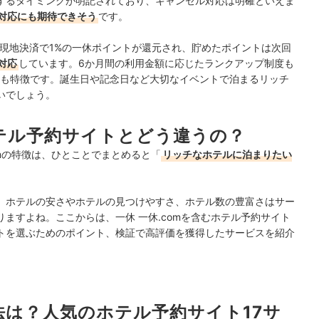
するタイミングが明記されており、キャンセル対応は明確といえま
対応にも期待できそう
です。
、現地決済で1%の一休ポイントが還元され、貯めたポイントは次回
対応
しています。6か月間の利用金額に応じたランクアップ制度も
のも特徴です。誕生日や記念日など大切なイベントで泊まるリッチ
いでしょう。
ホテル予約サイトとどう違うの？
omの特徴は、ひとことでまとめると「
リッチなホテルに泊まりたい
、ホテルの安さやホテルの見つけやすさ、ホテル数の豊富さはサー
ますよね。ここからは、一休 一休.comを含むホテル予約サイト
トを選ぶためのポイント、検証で高評価を獲得したサービスを紹介
方法は？人気のホテル予約サイト17サ