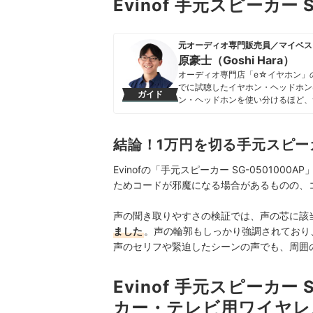
Evinof 手元スピーカー
元オーディオ専門販売員／マイベス
原豪士（Goshi Hara）
オーディオ専門店「e☆イヤホン」
でに試聴したイヤホン・ヘッドホン
ガイド
ン・ヘッドホンを使い分けるほど、音
し、豊富な知識を活かしてオーディ
する」をモットーに、ユーザーに寄
原豪士（Goshi Hara）のプロ
結論！1万円を切る手元スピ
Evinofの「手元スピーカー SG-0501
ためコードが邪魔になる場合があるものの、
声の聞き取りやすさの検証では、声の芯に該
ました
。声の輪郭もしっかり強調されており
声のセリフや緊迫したシーンの声でも、周囲
Evinof 手元スピーカー
カー・テレビ用ワイヤレ