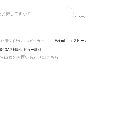
マイページ
Evinof 手元スピーカー SG-0501000AP 検証
レビ用ワイヤレススピーカー
01000AP 検証レビュー評価
告出稿のお問い合わせはこちら