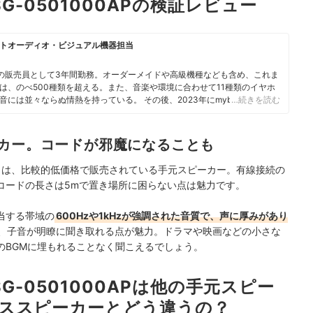
 SG-0501000APの検証レビュー
トオーディオ・ビジュアル機器担当
の販売員として3年間勤務。オーダーメイドや高級機種なども含め、これま
は、のべ500種類を超える。また、音楽や環境に合わせて11種類のイヤホ
には並々ならぬ情熱を持っている。 その後、2023年にmybestへ入社
…続きを読む
オ・ビジュアル機器のガイドを担当。「顧客のニーズを真摯に考えて提案
り添った企画・コンテンツ制作を日々行っている。
フィール
ーカー。コードが邪魔になることも
000AP」は、比較的低価格で販売されている手元スピーカー。有線接続の
コードの長さは5mで置き場所に困らない点は魅力です。
当する帯域の
600Hzや1kHzが強調された音質で、声に厚みがあり
、子音が明瞭に聞き取れる点が魅力。ドラマや映画などの小さな
のBGMに埋もれることなく聞こえるでしょう。
 SG-0501000APは他の手元スピー
ススピーカーとどう違うの？