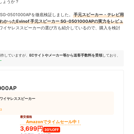
しょうか？
SG-0501000APを徹底検証しました。
手元スピーカー・テレビ用
たEvinof 手元スピーカー SG-0501000APの実力をレビュ
ワイヤレススピーカーの選び方も紹介しているので、購入を検討
制作していますが、
ECサイトやメーカー等から送客手数料を受領
しており、
ー
000AP
ワイヤレススピーカー
93
最安価格
Amazonでタイムセール中！
3,699円
30%OFF