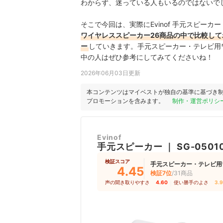
わからず、迷っている人もいるのではないで
そこで今回は、実際にEvinof 手元スピーカー 
ワイヤレススピーカー26商品の中で比較してわかっ
ー
していきます。手元スピーカー・テレビ用
中の人はぜひ参考にしてみてくださいね！
2026年06月03日更新
本コンテンツはマイベストが独自の基準に基づき
プロモーションを含みます。
制作・運営ポリシ
Evinof
手元スピーカー
｜
SG-0501
検証スコア
手元スピーカー・テレビ用
4.45
検証7位
/31商品
声の聞き取りやすさ
4.60
｜
使い勝手のよさ
3.