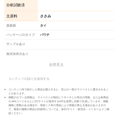
分析試験済
主原料
ささみ
原産国
タイ
パッケージのタイプ
パウチ
サンプルあり
無添加表示あり
全部見る
コンテンツの誤りを送信する
コンテンツ内で紹介した商品を購入すると、売上の一部がマイベストに還元されるこ
とがあります。
掲載されている情報は、マイベストが独自にリサーチした時点の情報、または各商品
のJANコードをもとにECサイトが提供するAPIを使用し自動で生成しています。掲載
価格に変動がある場合や、登録ミス等の理由により情報が異なる場合がありますの
で、最新の価格や商品の詳細等については、各ECサイト・販売店・メーカーよりご確
認ください。