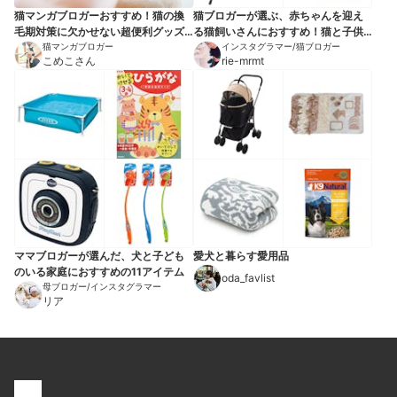
猫マンガブロガーおすすめ！猫の換
猫ブロガーが選ぶ、赤ちゃんを迎え
毛期対策に欠かせない超便利グッズ
る猫飼いさんにおすすめ！猫と子供
10選
猫マンガブロガー
と幸せに暮らすアイテム13選
インスタグラマー/猫ブロガー
こめこさん
rie-mrmt
ママブロガーが選んだ、犬と子ども
愛犬と暮らす愛用品
のいる家庭におすすめの11アイテム
oda_favlist
母ブロガー/インスタグラマー
リア