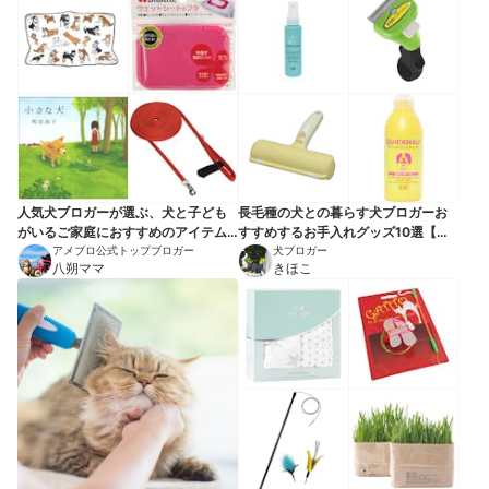
人気犬ブロガーが選ぶ、犬と子ども
長毛種の犬との暮らす犬ブロガーお
がいるご家庭におすすめのアイテム
すすめするお手入れグッズ10選【コ
10選
アメブロ公式トップブロガー
スパもよし！】
犬ブロガー
八朔ママ
きほこ