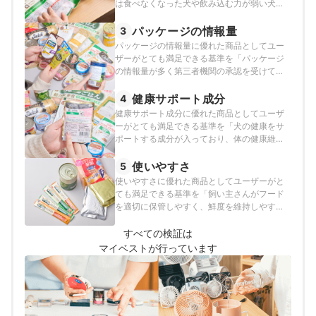
は食べなくなった犬や飲み込む力が弱い犬も
食べやすい商品」とし、以下の方法で各商品
の検証を行いました。
パッケージの情報量
3
パッケージの情報量に優れた商品としてユー
ザーがとても満足できる基準を「パッケージ
の情報量が多く第三者機関の承認を受けてお
り、飼い主さんが安心感を持って愛犬に与え
られる商品」とし、以下の方法で各商品の検
健康サポート成分
4
証を行いました。
健康サポート成分に優れた商品としてユーザ
ーがとても満足できる基準を「犬の健康をサ
ポートする成分が入っており、体の健康維持
に役立つ商品」とし、以下の方法で各商品の
検証を行いました。フードに含まれる健康サ
使いやすさ
5
ポート成分は症状の治療や病気の予防に効果
使いやすさに優れた商品としてユーザーがと
があるものではなく、あくまで健康的な状態
ても満足できる基準を「飼い主さんがフード
の維持に期待できるとされているものです。
を適切に保管しやすく、鮮度を維持しやすい
犬の体調に不安がある場合は獣医師に相談
商品」とし、以下の方法で各商品の検証を行
し、適切な治療・投薬を行うことをおすすめ
いました。
すべての検証は
します。
マイベストが行っています