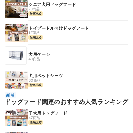
シニア犬用ドッグフード
79商品
徹底比較
トイプードル向けドッグフード
12商品
徹底比較
犬用ケージ
49商品
犬用ペットシーツ
30商品
徹底比較
新着
ドッグフード関連のおすすめ人気ランキング
子犬用ドッグフード
47商品
徹底比較