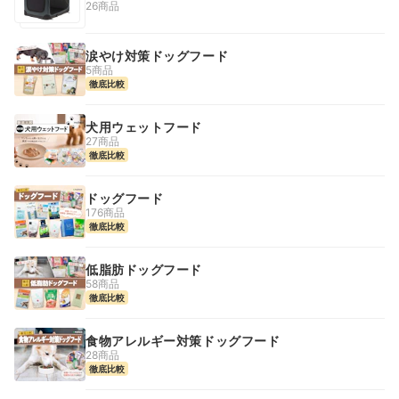
26商品
涙やけ対策ドッグフード
5商品
徹底比較
犬用ウェットフード
27商品
徹底比較
ドッグフード
176商品
徹底比較
低脂肪ドッグフード
58商品
徹底比較
食物アレルギー対策ドッグフード
28商品
徹底比較