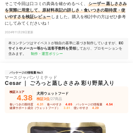
そこで今回は口コミの真偽を確かめるべく、
シーザー 蒸しささみ
を実際に用意して、原材料表記の詳しさ・食いつきの期待度・使
いやすさを検証レビュー
しました。購入を検討中の方はぜひ参考
にしてみてくださいね！
2024年11月29日更新
本コンテンツはマイベストが独自の基準に基づき制作していますが、
EC
サイトやメーカー等から送客手数料を受領
しており、プロモーションを
含みます。
制作・運営ポリシー
パッケージの情報量 No.1
マースジャパンリミテッド
Cesar
｜
ごろっと蒸しささみ 彩り野菜入り
検証スコア
犬用ウェットフード
4.38
検証3位
/27商品
食いつきの期待度
4.31
｜
食べやすさ
4.65
｜
パッケージの情報量
4.54
｜
健康サポート成分（ウェットフード）
3.81
｜
使いやすさ
4.29