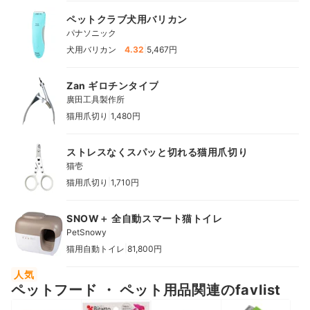
ペットクラブ犬用バリカン
パナソニック
|
犬用バリカン
4.32
5,467円
Zan ギロチンタイプ
廣田工具製作所
|
猫用爪切り
1,480円
ストレスなくスパッと切れる猫用爪切り
猫壱
|
猫用爪切り
1,710円
SNOW＋ 全自動スマート猫トイレ
PetSnowy
|
猫用自動トイレ
81,800円
人気
ペットフード ・ ペット用品関連のfavlist