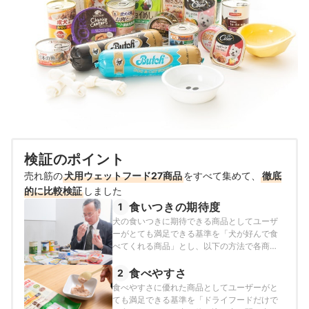
検証のポイント
売れ筋の
犬用ウェットフード27商品
をすべて集めて、
徹底
的に比較検証
しました
食いつきの期待度
1
犬の食いつきに期待できる商品としてユーザ
ーがとても満足できる基準を「犬が好んで食
べてくれる商品」とし、以下の方法で各商品
の検証を行いました。
食べやすさ
2
食べやすさに優れた商品としてユーザーがと
ても満足できる基準を「ドライフードだけで