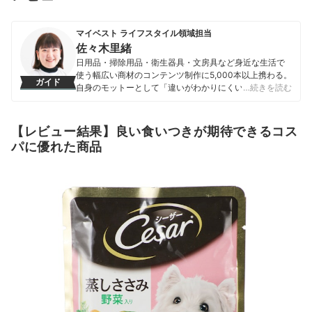
マイベスト ライフスタイル領域担当
佐々木里緒
日用品・掃除用品・衛生器具・文房具など身近な生活で
使う幅広い商材のコンテンツ制作に5,000本以上携わる。
ガイド
自身のモットーとして「違いがわかりにくい商材だから
…続きを読む
こそ、実際に検証しなければわからない情報を届けるこ
と」を心掛け、情報発信を行っている。
佐々木里緒のプロフィール
【レビュー結果】良い食いつきが期待できるコス
パに優れた商品