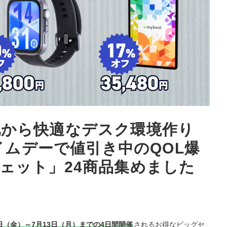
化から快適なデスク環境作り
ライムデーで値引き中のQOL爆
ェット」24商品集めました
10日（金）～7月13日（月）までの4日間開催
されるお得なビッグセ