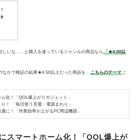
、欲しいな……と購入を迷っているジャンルの商品なら
「★4.00以
なかで検証の結果★4.50以上だった商品を、
こちらのテーマ
ご
ーム化！「QOL爆上がりガジェット」
きり！ 「毎日使う充電・電源まわり」
快適に！「作業効率が上がるPC周辺機器」
会にスマートホーム化！「QOL爆上が