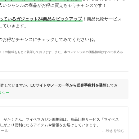
広いジャンルの商品がお得に買えちゃうチャンスです！
っているガジェット24商品をピックアップ
！商品比較サービス
していきます。
のお得なチャンスにチェックしてみてくださいね。
イベストの情報をもとに執筆しております。また、本コンテンツ内の価格情報はすべて税込み
制作していますが、
ECサイトやメーカー等から送客手数料を受領
してお
リシー
」がたくさん。マイベマガジン編集部は、商品比較サービス「マイベス
しがより便利になるアイテムや情報をお届けしていきます。
ィール
…続きを読む