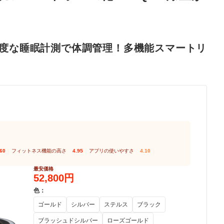
精度な睡眠計測で体調管理！多機能スマートリ
.60
｜
フィットネス機能の高さ
4.95
｜
アプリの使いやすさ
4.10
｜
最安価格
52,800円
色
：
ゴールド
シルバー
ステルス
ブラック
ブラッシュドシルバー
ローズゴールド