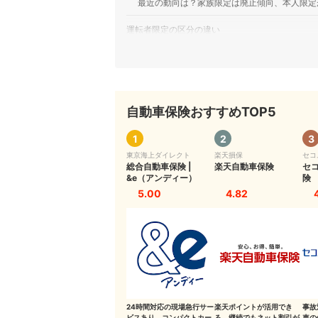
最近の動向は？家族限定は廃止傾向、本人限定
運転者限定の区分の違い
「本人限定」「本人・配偶者限定」とは？
「家族限定」とは？
自動車保険おすすめTOP5
運転者限定の設定はいつでも変更可能
自分にあった自動車保険を見つけてみましょう！
1
2
3
東京海上ダイレクト
楽天損保
セコ
自動車保険についてはこちらの情報もチェック
総合自動車保険 |
楽天自動車保険
セ
&e（アンディー）
険
5.00
4.82
24時間対応の現場急行サー
楽天ポイントが活用でき
事故
ビスあり。コンパクトカー
る。継続でもネット割引が
車の