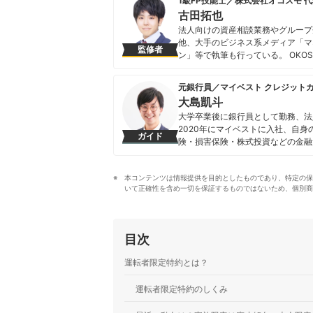
1級FP技能士／株式会社オコスモ 代
古田拓也
法人向けの資産相談業務やグループ
他、大手のビジネス系メディア「マネ
監修者
ン」等で執筆も行っている。 OKOSUMO（
https://twitter.com/full_tangent
古田拓也のプロフィール
元銀行員／マイベスト クレジット
大島凱斗
大学卒業後に銀行員として勤務、法
2020年にマイベストに入社、自
ガイド
険・損害保険・株式投資などの金融
る。 また、Yahoo!ファイナン
大島凱斗のプロフィール
本コンテンツは情報提供を目的としたものであり、特定の保
いて正確性を含め一切を保証するものではないため、個別商
目次
運転者限定特約とは？
運転者限定特約のしくみ