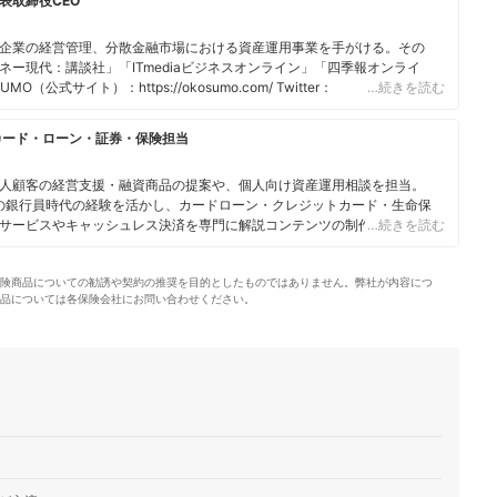
表取締役CEO
企業の経営管理、分散金融市場における資産運用事業を手がける。その
ー現代：講談社」「ITmediaビジネスオンライン」「四季報オンライ
公式サイト）：https://okosumo.com/ Twitter：
…続きを読む
カード・ローン・証券・保険担当
人顧客の経営支援・融資商品の提案や、個人向け資産運用相談を担当。
身の銀行員時代の経験を活かし、カードローン・クレジットカード・生命保
サービスやキャッシュレス決済を専門に解説コンテンツの制作を統括す
…続きを読む
スで借入や投資への疑問や基礎知識に関する連載も担当している。
険商品についての勧誘や契約の推奨を目的としたものではありません。弊社が内容につ
品については各保険会社にお問い合わせください。