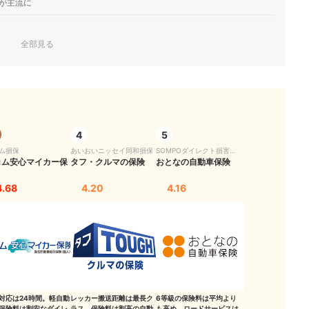
が主流に
全部見る
4
5
ム損保
あいおいニッセイ同和損保
SOMPOダイレクト損害保
コム安心マイカー保
タフ・クルマの保険
険
おとなの自動車保険
4.68
4.20
4.16
対応は24時間。軽自動
レッカー搬送距離は最長ク
6等級の保険料は平均より
保険料は割安なダイレ
ラス。保険料は割高の自動
も高め。ロードサービスは