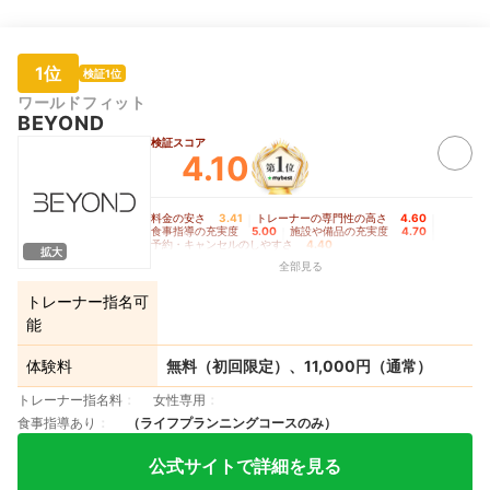
1位
検証1位
ワールドフィット
BEYOND
検証スコア
4.10
料金の安さ
3.41
｜
トレーナーの専門性の高さ
4.60
｜
食事指導の充実度
5.00
｜
施設や備品の充実度
4.70
｜
予約・キャンセルのしやすさ
4.40
拡大
全部見る
トレーナー指名可
能
体験料
無料（初回限定）、11,000円（通常）
トレーナー指名料
女性専用
食事指導あり
（ライフプランニングコースのみ）
公式サイトで詳細を見る