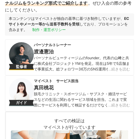
ナルジムをランキング形式でご紹介します
。ぜひ入会の際の参考
にしてください。
本コンテンツはマイベストが独自の基準に基づき制作していますが、
EC
サイトやメーカー等から送客手数料を受領
しており、プロモーションを
含みます。
制作・運営ポリシー
パーソナルトレーナー
渡邉憲治
パーソナルビューティージムのfounder。代表の山﨑と共
に株式会社プロジェクトYMを発足。現在は5年で5店舗ま
監修者
で事業拡大。総フォロワー36万のSNS運用を統括。パー
…続きを読む
ソナルトレーナーとしては芸能人やモデルを含む数百人
のクライアントを担当し数多くのボディメイク実績を有
マイベスト サービス担当
しクライアントをボディメイク成功に導く。
真田桃花
渡邉憲治のプロフィール
脱毛クリニック・スポーツジム・サブスク・婚活サービ
スなどの生活に関わるサービス領域を担当。これまで実
ガイド
際にサービスを利用して検証するだけでなく、医師や婚
…続きを読む
活アドバイザーなど多種多様な専門家への取材を通じて
サービスを比較検証してきた。「選ぶのが難しい領域だ
すべての検証は
からこそ、徹底検証を通じて全ユーザーが選びやすい情
マイベストが行っています
報を届ける」ことをモットーに活動している。
真田桃花のプロフィール