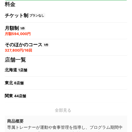
料金
チケット制
プランなし
月額制
1件
月額594,000円
そのほかのコース
1件
327,800円/16回
店舗一覧
北海道
1店舗
東北
6店舗
関東
44店舗
中部
18店舗
全部見る
商品概要
関西
18店舗
専属トレーナーが運動や食事管理を指導し、プログラム期間中