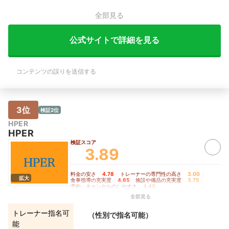
全部見る
公式サイトで詳細を見る
コンテンツの誤りを送信する
3位
検証2位
HPER
HPER
検証スコア
3.89
料金の安さ
4.78
｜
トレーナーの専門性の高さ
3.00
｜
拡大
食事指導の充実度
4.65
｜
施設や備品の充実度
3.75
｜
予約・キャンセルのしやすさ
4.40
全部見る
トレーナー指名可
（性別で指名可能）
能