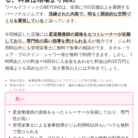
ワールドフィットのBEYONDは、全国に150店舗以上を展開する
中国・四国
5店舗
パーソナルジムです。
洗練された内装で、明るく開放的な空間づ
くりを重視している
と謳っています。
九州・沖縄
9店舗
今回検証した店舗には
柔道整復師の資格をもつトレーナーが在籍
しており、専門性の高い指導を受けられる
点が魅力です。ジム利
用時以外にも管理栄養士に無料で食事の相談ができ、タオル・ウ
ェア・プロテイン・シャワー室が無料で利用できます。しかし、1
時間あたりの料金×16回分に入会金をあわせた料金は約35万円と
相場よりも高めなので、安さ重視の人には不向きでしょう。
料金の安さ・食事指導の充実度はライフプランニング16で評価しています。
料金の安さ・トレーナーの専門性の高さ・施設や備品の充実度は検証対象店舗で評価
しています。
良い
柔道整復師の資格をもったトレーナーが在籍しており、専門
性が高い
管理栄養士による食事指導がジム利用時以外もいつでも無料
で受けられる
タオル・ウェア・プロテイン・シャワー室が無料で利用でき