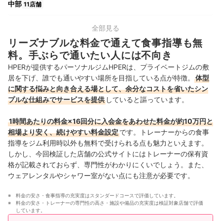
中部
11店舗
関西
26店舗
全部見る
リーズナブルな料金で通えて食事指導も無
九州・沖縄
6店舗
料。手ぶらで通いたい人には不向き
HPERが提供するパーソナルジムHPERは、プライベートジムの敷
居を下げ、誰でも通いやすい場所を目指している点が特徴。
体型
に関する悩みと向き合える場として、余分なコストを省いたシン
プルな仕組みでサービスを提供
していると謳っています。
1時間あたりの料金×16回分に入会金をあわせた料金が約10万円と
相場より安く、続けやすい料金設定
です。トレーナーからの食事
指導をジム利用時以外も無料で受けられる点も魅力といえます。
しかし、今回検証した店舗の公式サイトにはトレーナーの保有資
格が記載されておらず、専門性がわかりにくいでしょう。また、
ウェアレンタルやシャワー室がない点にも注意が必要です。
料金の安さ・食事指導の充実度はスタンダードコースで評価しています。
料金の安さ・トレーナーの専門性の高さ・施設や備品の充実度は検証対象店舗で評価
しています。