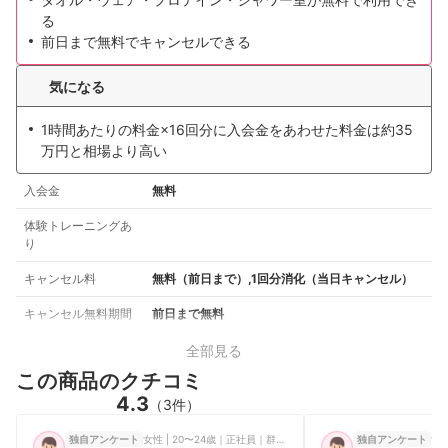
る
前日まで無料でキャンセルできる
気になる
1時間あたりの料金×16回分に入会金をあわせた料金は約35
万円と相場より高い
入会金
無料
体験トレーニングあ
り
キャンセル料
無料（前日まで）,1回分消化（当日キャンセル）
キャンセル無料期間
前日まで無料
全部見る
この商品のクチコミ
4.3
（3件）
女性 | 20〜24歳｜正社員｜群馬県
女性
独自アンケート
独自アンケート