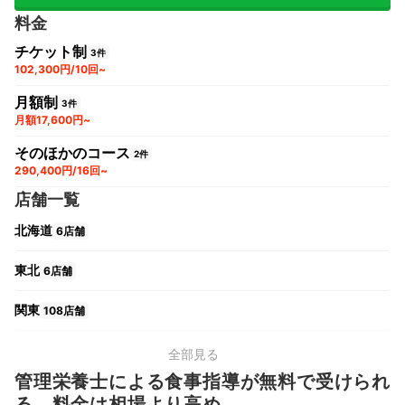
料金
チケット制
3件
102,300円/10回~
月額制
3件
月額17,600円~
そのほかのコース
2件
290,400円/16回~
店舗一覧
北海道
6店舗
東北
6店舗
関東
108店舗
中部
23店舗
全部見る
管理栄養士による食事指導が無料で受けられ
関西
19店舗
る。料金は相場より高め