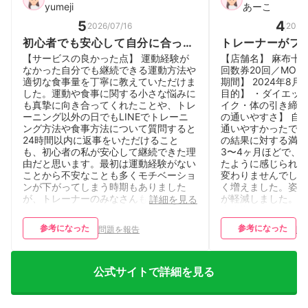
yumeji
あーこ
5
4
2026/07/16
2026
初心者でも安心して自分に合った
トレーナーがフ
トレーニングと食事管理を受ける
者でも楽しく通
【サービスの良かった点】 運動経験が
【店舗名】 麻布十
ことができる。
ム
なかった自分でも継続できる運動方法や
回数券20回／MONT
適切な食事量を丁寧に教えていただけま
期間】 2024年8月〜
した。運動や食事に関する小さな悩みに
目的】 ・ダイエッ
も真摯に向き合ってくれたことや、トレ
イク・体の引き締め
ーニング以外の日でもLINEでトレーニ
の通いやすさ】 自
ング方法や食事方法について質問すると
通いやすかったです
24時間以内に返事をいただけること
の結果に対する満足
も、初心者の私が安心して継続できた理
3〜4ヶ月ほどで、
由だと思います。最初は運動経験がない
たように感じられま
ことから不安なことも多くモチベーショ
変わりませんでした
ンが下がってしまう時期もありました
く増えました。姿勢
が、トレーナーのみなさんもフレンドリ
が軽減しました。 
詳細を見る
ーで話しやすい雰囲気で接してくださっ
事指導はお願いして
たため、週２回のトレーニングを4か月
が、来店時にいろい
参考になった
参考になった
問題を報告
問
間継続することができました。通う頻度
報をいただけて助か
を少なくした今でも、トレーニングの継
ングの指導はもちろ
続と食事の改善に取り組むことができて
しかったです。 【
います。 【サービスの気になる点・改
は安くはないと思い
公式サイトで詳細を見る
善してほしい点】 設備やトレーナーに
め時がわからない不
対する満足度はとても高いですが、食事
券コースがあったの
管理付きのトレーニングプランはとても
す。そこから月2回