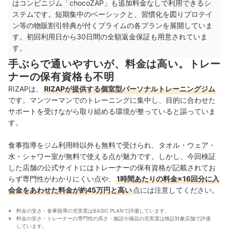
はコンビニジム「chocoZAP」も追加料金なしで利用できるシ
中国・四国
7店舗
ステムです。短期集中のベーシックと、習慣化を図りプロテイ
ン等の物販割引特典が付くプライムの各プランを展開していま
九州・沖縄
12店舗
す。初回利用日から30日間の全額返金保証も用意されていま
す。
手ぶらで通いやすいが、料金は高い。トレー
ナーの保有資格も不明
RIZAPは、
RIZAPが提供する個室型パーソナルトレーニングジム
です。マンツーマンでのトレーニングに集中し、目的に合わせた
サポートを受けながら取り組める環境が整っていると謳っていま
す。
食事指導をジム利用時以外も無料で受けられ、タオル・ウェア・
水・シャワー室が無料で使える点が魅力です。しかし、今回検証
した店舗の公式サイトにはトレーナーの保有資格が記載されてお
らず専門性がわかりにくい点や、
1時間あたりの料金×16回分に入
会金をあわせた料金が約45万円と高い
点には注意してください。
料金の安さ・食事指導の充実度はBASIC PLANで評価しています。
料金の安さ・トレーナーの専門性の高さ・施設や備品の充実度は検証対象店舗で評価
しています。