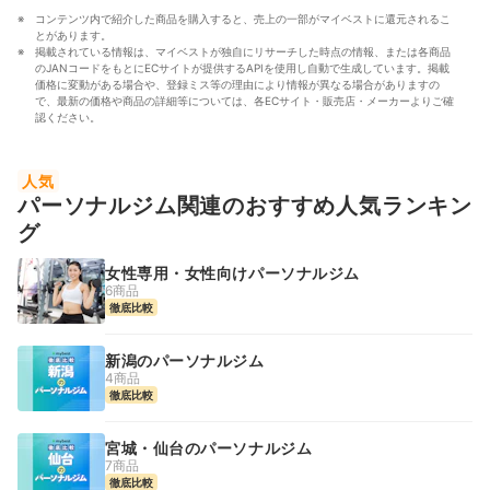
コンテンツ内で紹介した商品を購入すると、売上の一部がマイベストに還元されるこ
とがあります。
掲載されている情報は、マイベストが独自にリサーチした時点の情報、または各商品
のJANコードをもとにECサイトが提供するAPIを使用し自動で生成しています。掲載
価格に変動がある場合や、登録ミス等の理由により情報が異なる場合がありますの
で、最新の価格や商品の詳細等については、各ECサイト・販売店・メーカーよりご確
認ください。
人気
パーソナルジム関連のおすすめ人気ランキン
グ
女性専用・女性向けパーソナルジム
6商品
徹底比較
新潟のパーソナルジム
4商品
徹底比較
宮城・仙台のパーソナルジム
7商品
徹底比較