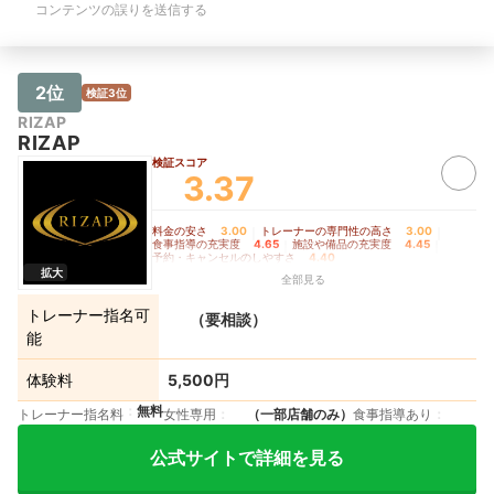
コンテンツの誤りを送信する
料金が高いところが難点でした。予約日
プランに移行できた
時は口頭かLINE上でのやり取りになっ
【施設・設備の充実
てしまうため、予約時間の聞き間違いが
ル、シューズのレン
多々発生してしまったので、マイページ
利だと思います。清
などで予約日時の管理ができれば良いと
たことは特にありま
2位
検証3位
思いました。自社のプロテイン、EAA、
約・キャンセルのし
RIZAP
サプリメントなども質がとても良く、食
毎回次回予約を取っ
RIZAP
事管理付きのトレーニングプランではそ
LINEからも予約、
の値段も込みでしたが、普通に購入する
できるので便利でし
検証スコア
3.37
と相場の2倍ほど高いので、もう少し安
セル無料なので、体
くなったら良いなと思いました。
入ってしまったりし
た。
料金の安さ
3.00
｜
トレーナーの専門性の高さ
3.00
｜
食事指導の充実度
4.65
｜
施設や備品の充実度
4.45
｜
予約・キャンセルのしやすさ
4.40
拡大
全部見る
トレーナー指名可
（要相談）
能
体験料
5,500円
無料
トレーナー指名料
女性専用
（一部店舗のみ）
食事指導あり
公式サイトで詳細を見る