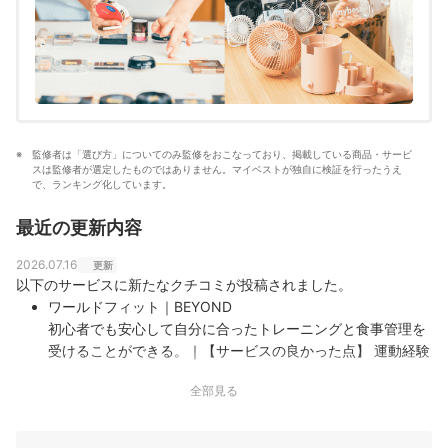
監修者は「選び方」についてのみ監修をおこなっており、掲載している商品・サービ
スは監修者が選定したものではありません。マイベストが独自に検証を行ったうえ
で、ランキング化しています。
最近の更新内容
2026.07.16
更新
以下のサービスに新たなクチコミが投稿されました。
ワールドフィット｜BEYOND
初心者でも安心して自分に合ったトレーニングと食事管理を
受けることができる。｜【サービスの良かった点】 運動経験
がなかった自分でも継続できる運動方法や適切な食事量を丁
全部見る
寧に教えていただけました。運動や食事に関する小さな悩み
にも真摯に向き合ってくれたことや、トレーニング以外の日
でもLINEでトレーニング方法や食事方法について質問…