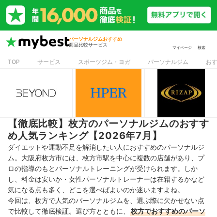
パーソナルジムおすすめ
商品比較サービス
マイページ
検索
TOP
サービス
スポーツジム・ヨガ
パーソナルジム
お
【徹底比較】枚方のパーソナルジムのおすす
め人気ランキング【2026年7月】
ダイエットや運動不足を解消したい人におすすめのパーソナルジ
ム。大阪府枚方市には、枚方市駅を中心に複数の店舗があり、プ
ロの指導のもとパーソナルトレーニングが受けられます。しか
し、料金は安いか・女性パーソナルトレーナーは在籍するかなど
気になる点も多く、どこを選べばよいのか迷いますよね。
今回は、枚方で人気のパーソナルジムを、選ぶ際に欠かせない点
で比較して徹底検証。選び方とともに、
枚方でおすすめのパーソ