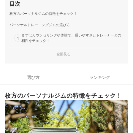
目次
枚方のパーソナルジムの特徴をチェック！
パーソナルトレーニングジムの選び方
まずはカウンセリングや体験で、通いやすさとトレーナーとの
1
相性をチェック！
2
目的や通いたい期間に合わせてプランを選ぼう
全部見る
ダイエットがしたい人は、ジムに行かない日でも食事の相談が
3
できるジムがおすすめ
選び方
ランキング
4
手ぶらで通いたい人は、レンタル品や設備が豊富なジムが便利
スケジュールが変わりやすい人は、キャンセル無料期間も要チ
5
枚方のパーソナルジムの特徴をチェック！
ェック
枚方のパーソナルジム全3選おすすめ人気ランキング
パーソナルジムとスポーツジム、どちらを選べばよい？
パーソナルジムってどのくらい通えばいい？