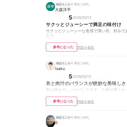
男性 | 30代
検証モニター
大森洋平
5
2026/05/13
サクッとジューシーで満足の味付け
サクッとジューシーな食感で薄い衣、好みで
ある。
参考になった
問題を報告
男性 | 50代
検証モニター
Isaku
5
2026/05/13
衣と肉汁のバランスが絶妙な美味しさ
衣は厚めでしっかりしてます お肉は柔らか
参考になった
問題を報告
男性 | 20代
検証モニター
R