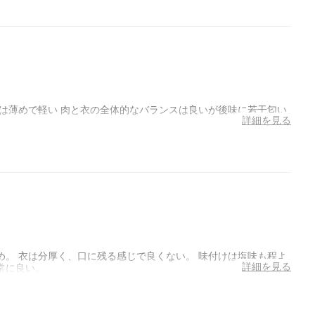
は薄めで軽い 肉と衣の全体的なバランスは良いが後味に若干匂い
詳細を見る
。 衣は分厚く、口に残る感じで良くない。 味付けは塩味も程よ
詳細を見る
常に良い。