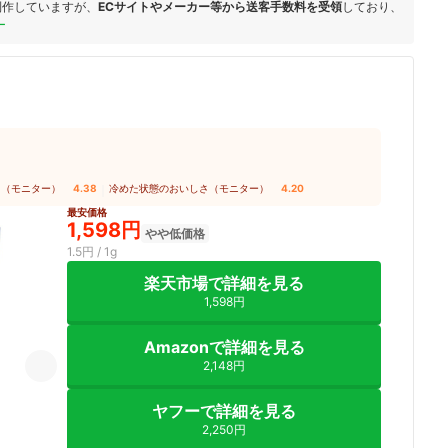
制作していますが、
ECサイトやメーカー等から送客手数料を受領
しており、
ー
さ（モニター）
4.38
｜
冷めた状態のおいしさ（モニター）
4.20
最安価格
1,598円
やや低価格
1.5円 / 1g
楽天市場で詳細を見る
1,598円
Amazonで詳細を見る
2,148円
ヤフーで詳細を見る
2,250円