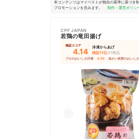
本コンテンツはマイベストが独自の基準に基づき
プロモーションを含みます。
制作・運営ポリシ
CPF JAPAN
若鶏の竜田揚げ
検証スコア
冷凍からあげ
4.14
検証11位
/21商品
プロのおいしさ評価
4.00
｜
温かい状態のおいし