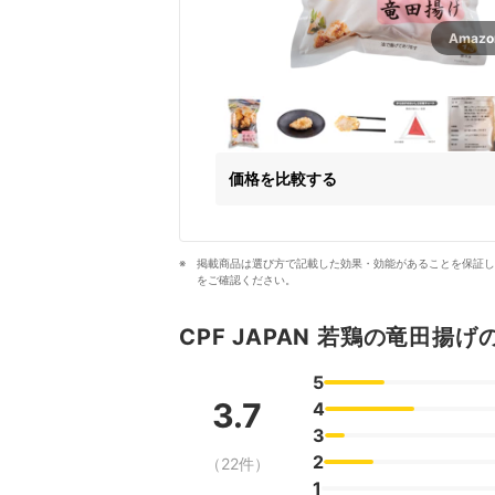
Amaz
価格を比較する
掲載商品は選び方で記載した効果・効能があることを保証し
をご確認ください。
CPF JAPAN 若鶏の竜田揚
5
3.7
4
3
2
（22件）
1