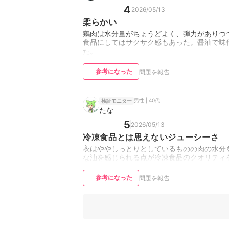
4
2026/05/13
柔らかい
鶏肉は水分量がちょうどよく、弾力がありつ
食品にしてはサクサク感もあった。醤油で味
た。
参考になった
問題を報告
男性 | 40代
検証モニター
たな
5
2026/05/13
冷凍食品とは思えないジューシーさ
衣はややしっとりとしているものの肉の水分
な油を感じられる点が冷凍食品のクオリティ
参考になった
問題を報告