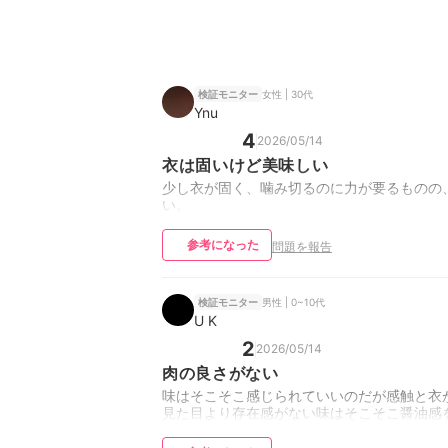
女性 | 30代
検証モニター
Ynu
4
2026/05/14
衣は固いけど美味しい
少し衣が固く、噛み切るのに力が要るものの
い。
参考になった
問題を報告
男性 | 0~10代
検証モニター
U K
2
2026/05/14
肉の良さがない
味はそこそこ感じられていいのだが感触と衣
見た目より存在感がない味はそこそこ醤油感