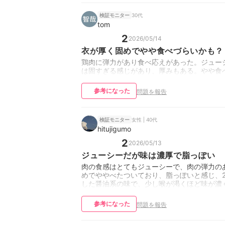
30代
検証モニター
tom
2
2026/05/14
衣が厚く固めでやや食べづらいかも？
鶏肉に弾力があり食べ応えがあった。ジュー
は固すぎる感じがあり、厚みもある。やや食
参考になった
問題を報告
女性 | 40代
検証モニター
hitujigumo
2
2026/05/13
ジューシーだが味は濃厚で脂っぽい
肉の食感はとてもジューシーで、肉の弾力の
めでややべたついており、脂っぽいと感じ、
した醤油系の味で、少し喉が渇くほど味が濃
参考になった
問題を報告