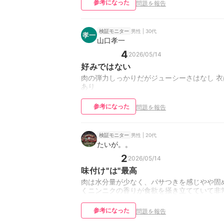
参考になった
問題を報告
男性 | 30代
検証モニター
山口孝一
4
2026/05/14
好みではない
肉の弾力しっかりだがジューシーさはなし 衣
あり
参考になった
問題を報告
男性 | 20代
検証モニター
たいが。。
2
2026/05/14
味付け"は"最高
肉は水分量が少なく、パサつきを感じやや固め
くニンニクの香りが食欲を掻き立てていて非
参考になった
問題を報告