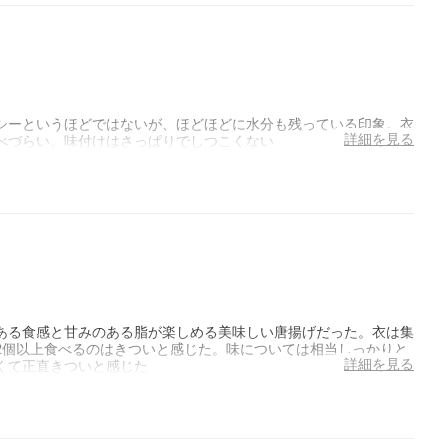
シーというほどではないが、ほどほどに水分も残っている印象。衣
詳細を見る
べづらい。味付けはさっぱりでしつこくない
ある食感と甘みのある脂が楽しめる美味しい唐揚げだった。衣は集
2個以上食べるのはきついと感じた。味については相当しっかりと
詳細を見る
くて正直きついと感じた