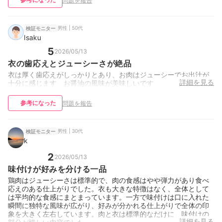
問題を報告
男性 | 50代
検証モニター
Isaku
5
2026/05/13
衣の歯応えとジューシーさが絶品
衣は厚く歯応えがしっかりとあり、お肉はジューシーでお出汁が
詳細を見る
十分に感じます お醤油の風味が美味しいです
参考になった
問題を報告
男性 | 30代
検証モニター
k
2
2026/05/13
味付けが好みを分ける一品
鶏肉はジューシーさは標準的で、肉の食感はやや弾力があり食べ
応えのある仕上がりでした。衣も大きな特徴はなく、全体として
は平均的な食感にまとまっています。一方で味付けは口に入れた
瞬間に独特な風味が広がり、好みが分かれる仕上がりで全体の印
象を大きく左右しています。肉と衣は標準的なだけに、味付けの
詳細を見る