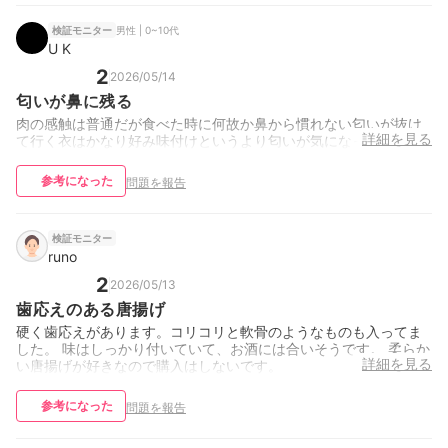
男性 | 0~10代
検証モニター
U K
2
2026/05/14
匂いが鼻に残る
肉の感触は普通だが食べた時に何故か鼻から慣れない匂いが抜け
詳細を見る
て行く衣はかなり好み味付けというより匂いが気になってしまう
参考になった
問題を報告
検証モニター
runo
2
2026/05/13
歯応えのある唐揚げ
硬く歯応えがあります。コリコリと軟骨のようなものも入ってま
した。 味はしっかり付いていて、お酒には合いそうです。 柔らか
詳細を見る
い唐揚げが好きなので購入はしないです。
参考になった
問題を報告