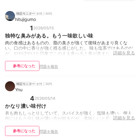
女性 | 40代
検証モニター
hitujigumo
1
2026/05/15
独特な臭みがある。もう一味欲しい味
肉の食感はあるものの、脂の臭さが強くて後味があまり良くな
い。口の中に香りが強く残る感じがした。 味も塩系ではあるのだ
詳細を見る
が、ややぼやけた印象でこのまま食べると食が進まないと感じた
参考になった
問題を報告
女性 | 30代
検証モニター
Ynu
4
2026/05/14
かなり濃い味付け
衣も肉もしっとりしていて、スパイスが強く、塩味も濃い。個人
詳細を見る
的にはもう少し味が薄い方が好きだが、美味しいと思う。
参考になった
問題を報告