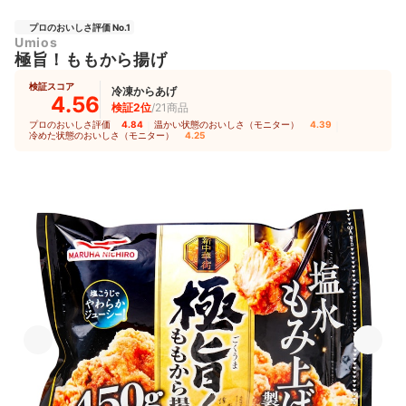
プロのおいしさ評価 No.1
Umios
極旨！ももから揚げ
検証スコア
冷凍からあげ
4.56
検証2位
/21商品
プロのおいしさ評価
4.84
｜
温かい状態のおいしさ（モニター）
4.39
｜
冷めた状態のおいしさ（モニター）
4.25