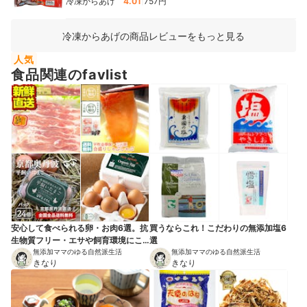
|
冷凍からあげ
4.01
757円
冷凍からあげの商品レビューをもっと見る
人気
食品関連のfavlist
安心して食べられる卵・お肉6選。抗
買うならこれ！こだわりの無添加塩6
生物質フリー・エサや飼育環境にこ
選
だわりアニマルウェルフェアも。
無添加ママのゆる自然派生活
無添加ママのゆる自然派生活
きなり
きなり