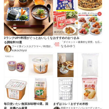
2ランクUP!!料理がぐっとおいしくな
おすすめのおつまみ
る調味料10選
「ダイエット＝健康的な習慣」を広め
る伝道師
なるみゆう
フード系インスタグラマー／料理好
き・うつわ好き
kokochiyoi
毎日使いたい無添加味噌10選。国
まずはコレ！おすすめ米粉
産、有機のみ厳選
米粉マイスター / パンコーディネータ