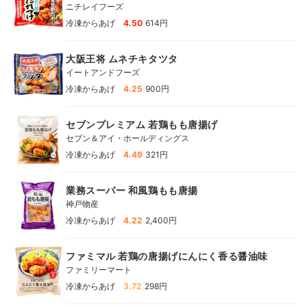
ニチレイフーズ
|
冷凍からあげ
4.50
614円
大阪王将 ムネチキタツタ
イートアンドフーズ
|
冷凍からあげ
4.25
900円
セブンプレミアム 若鶏もも唐揚げ
セブン＆アイ・ホールディングス
|
冷凍からあげ
4.49
321円
業務スーパー 和風鶏もも唐揚
神戸物産
|
冷凍からあげ
4.22
2,400円
ファミマル 若鶏の唐揚げにんにく香る醤油味
ファミリーマート
|
冷凍からあげ
3.72
298円