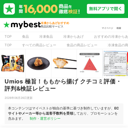
冷凍からあげおすすめ
商品比較サービス
マイページ
検索
TOP
食品
冷凍食品
冷凍からあげ
おすすめの冷凍から
TOP
すべての商品レビュー
食品の商品レビュー
冷凍食品の
Umios 極旨！ももから揚げ クチコミ評価・
評判&検証レビュー
2026年06月26日更新
本コンテンツはマイベストが独自の基準に基づき制作していますが、
EC
サイトやメーカー等から送客手数料を受領
しており、プロモーションを
含みます。
制作・運営ポリシー