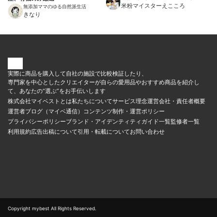
ー/ YouTuber
米粉マイスターえこころ
無添加ママのゆる自然派生活
きなり
実際に商品を購入して自社の施設で比較検証したり、
専門家を中心としたクリエイターが自らの愛用品やおすすめ商品を紹介し
て、あなたの“選ぶ”をお手伝いします
株式会社マイベストとは
私たちについて
サービス理念
運営会社・責任者概要
運営者ブログ（マイベ通信）
コンテンツ制作・運営ポリシー
プライバシーポリシー
ブランド・アイデンティティ
ガイド一覧
監修者一覧
利用規約
広告出稿について
引用・転載について
お問い合わせ
Copyright mybest All Rights Reserved.