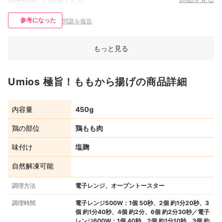
部分が惜しい内容でした。
参考になった
問題を報告
もっと見る
Umios 極旨！ももから揚げの商品詳細
内容量
450g
鶏の部位
鶏もも肉
味付け
塩麹
自然解凍可能
調理方法
電子レンジ、オーブントースター
調理時間
電子レンジ500W：1個 50秒、2個 約1分20秒、3
個 約1分40秒、4個 約2分、6個 約2分30秒／電子
レンジ600W：1個 40秒、2個 約1分10秒、3個 約