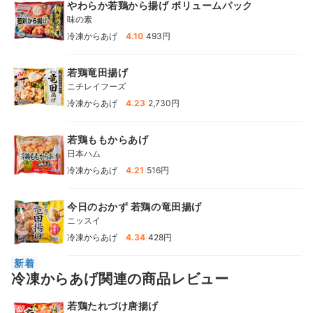
やわらか若鶏から揚げ ボリュームパック
味の素
|
冷凍からあげ
4.10
493円
若鶏竜田揚げ
ニチレイフーズ
|
冷凍からあげ
4.23
2,730円
若鶏ももからあげ
日本ハム
|
冷凍からあげ
4.21
516円
今日のおかず 若鶏の竜田揚げ
ニッスイ
|
冷凍からあげ
4.34
428円
新着
冷凍からあげ関連の商品レビュー
若鶏たれづけ唐揚げ