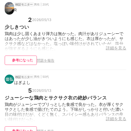
男性 | 20代
検証モニター
R
2
2026/05/13
少しきつい
鶏肉は少し固くあまり弾力は無かった。肉汁がありジューシーで
はあったが少し油がきついようにも感じた。衣は厚かったが、サ
クサク感などはなかった。塩っぽい味付けがされていたが、塩分
詳細を見る
が強すぎるようにも感じた。
参考になった
問題を報告
男性 | 50代
検証モニター
はぎよし
5
2026/05/13
ジューシーな鶏肉とサクサク衣の絶妙バランス
鶏肉がジューシーでプリっとした食感で良かった。衣が厚くサク
サクとした食感で揚げたてのよう。下味がしっかりと付いた濃い
目の味付けだが、くどく無く、スパイシー感もありバランスの良
詳細を見る
い味付けだった。
参考になった