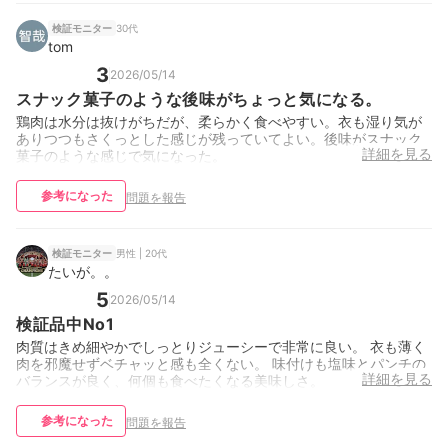
30代
検証モニター
tom
3
2026/05/14
スナック菓子のような後味がちょっと気になる。
鶏肉は水分は抜けがちだが、柔らかく食べやすい。衣も湿り気が
ありつつもさくっとした感じが残っていてよい。後味がスナック
詳細を見る
菓子のような感じで気になった。
参考になった
問題を報告
男性 | 20代
検証モニター
たいが。。
5
2026/05/14
検証品中No1
肉質はきめ細やかでしっとりジューシーで非常に良い。 衣も薄く
肉を邪魔せずベチャッと感も全くない。 味付けも塩味とパンチの
詳細を見る
バランスが良く、何個も食べたくなる美味しさ。
参考になった
問題を報告