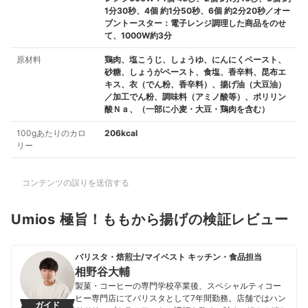
1分30秒、4個 約1分50秒、6個 約2分20秒／オー
ブントースター：電子レンジ調理した商品をのせ
て、1000W約3分
原材料
鶏肉、塩こうじ、しょうゆ、にんにくペースト、
砂糖、しょうがペースト、食塩、香辛料、昆布エ
キス、衣（でん粉、香辛料）、揚げ油（大豆油）
／加工でん粉、調味料（アミノ酸等）、ポリリン
酸Ｎａ、（一部に小麦・大豆・鶏肉を含む）
100gあたりのカロ
206kcal
リー
コンテンツの誤りを送信する
Umios 極旨！ももから揚げの検証レビュー
バリスタ・焙煎士/マイベスト キッチン・食品担当
相野谷大輔
製菓・コーヒーの専門学校卒業後、スペシャルティコー
ヒー専門店にてバリスタとして7年間勤務。店舗ではハン
ガイド