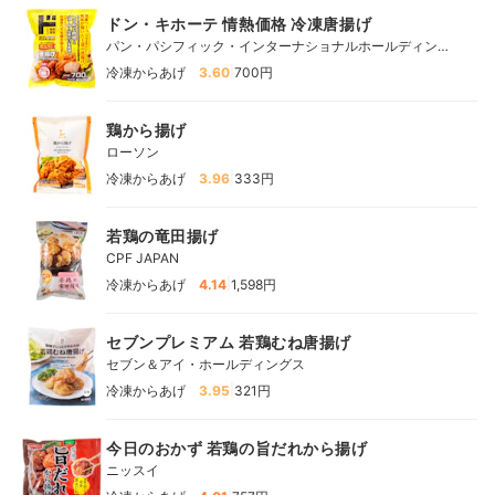
ドン・キホーテ 情熱価格 冷凍唐揚げ
パン・パシフィック・インターナショナルホールディング
ス
|
冷凍からあげ
3.60
700円
鶏から揚げ
ローソン
|
冷凍からあげ
3.96
333円
若鶏の竜田揚げ
CPF JAPAN
|
冷凍からあげ
4.14
1,598円
セブンプレミアム 若鶏むね唐揚げ
セブン＆アイ・ホールディングス
|
冷凍からあげ
3.95
321円
今日のおかず 若鶏の旨だれから揚げ
ニッスイ