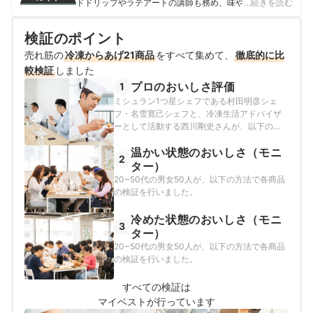
ドドリップやラテアートの講師も務め、味や香りへの繊
…続きを読む
細な感覚を磨く。マイベスト入社後はカフェで勤務して
いたこれまでの経験を活かし、コーヒー器具をはじめ、
検証のポイント
調理器具やキッチン雑貨、食品・ドリンク、ギフトアイ
テムなど、食まわり全般の商材の比較検証を担当。「ユ
売れ筋の
冷凍からあげ21商品
をすべて集めて、
徹底的に比
ーザーの立場に立って考える」をモットーに、日々の業
較検証
しました
務に取り組んでいる。また、焙煎士・バリスタとして現
プロのおいしさ評価
1
在も現場に立ち、実体験に基づいたリアルなレビューを
ミシュラン1つ星シェフである村田明彦シェ
届けている。
フ・名雪寛己シェフと、冷凍生活アドバイザ
相野谷大輔のプロフィール
ーとして活動する西川剛史さんが、以下の方
法で各商品の検証を行いました。
温かい状態のおいしさ（モニ
2
ター）
20~50代の男女50人が、以下の方法で各商品
の検証を行いました。
冷めた状態のおいしさ（モニ
3
ター）
20~50代の男女50人が、以下の方法で各商品
の検証を行いました。
すべての検証は
マイベストが行っています