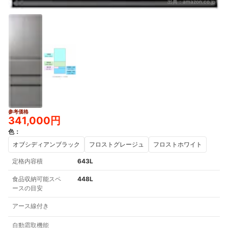
出典：
amazon.co.jp
参考価格
341,000円
色
：
オブシディアンブラック
フロストグレージュ
フロストホワイト
定格内容積
643L
食品収納可能スペ
448L
ースの目安
アース線付き
自動霜取機能