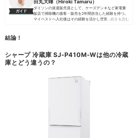
田丸大暉（Hiroki Tamaru）
ダイソンの派遣販売員として、ケーズデンキなど家電量
ガイド
販店で掃除機の接客・販売を2年間担当した経験を持つ。
マイベストへ入社後はその経験を活かし空気清浄機・除
…続きを読む
湿機・オイルヒーター・スティッククリーナーなど季節
家電・空調家電や掃除機をはじめ白物家電全般を専門に
ガイドを担当し、日立やシャープ、パナソニックなどの
結論！
総合家電メーカーから、ダイニチ工業・Sharkなどの専門
メーカーまで、150以上の家電製品を比較検証してきた。
毎日使う家電製品だからこそ、本当によい商品を誰もが
シャープ 冷蔵庫 SJ-P410M-Wは他の冷蔵
簡単に選べるように、性能はもちろん省エネ性能やお手
庫とどう違うの？
入れのしやすさまでひとつひとつ丁寧に確認しながらコ
ンテンツ制作を行う。
田丸大暉（Hiroki Tamaru）のプロフィール