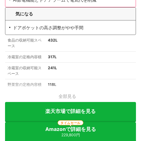
気になる
ドアポケットの高さ調整がやや手間
食品の収納可能スペ
432L
ース
冷蔵室の定格内容積
317L
冷蔵室の収納可能ス
241L
ペース
野菜室の定格内容積
118L
全部見る
楽天市場で詳細を見る
タイムセール
Amazonで詳細を見る
229,800円