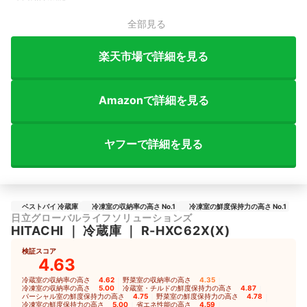
全部見る
楽天市場で詳細を見る
Amazonで詳細を見る
ヤフーで詳細を見る
ベストバイ 冷蔵庫
冷凍室の収納率の高さ No.1
冷凍室の鮮度保持力の高さ No.1
日立グローバルライフソリューションズ
HITACHI
｜
冷蔵庫
｜
R-HXC62X(X)
検証スコア
4.63
冷蔵室の収納率の高さ
4.62
｜
野菜室の収納率の高さ
4.35
｜
冷凍室の収納率の高さ
5.00
｜
冷蔵室・チルドの鮮度保持力の高さ
4.87
｜
パーシャル室の鮮度保持力の高さ
4.75
｜
野菜室の鮮度保持力の高さ
4.78
｜
冷凍室の鮮度保持力の高さ
5.00
｜
省エネ性能の高さ
4.59
｜