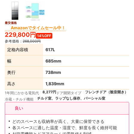
最安価格
Amazonでタイムセール中！
229,800円
14%OFF
参考価格：
268,000円
定格内容積
617L
幅
685mm
奥行
738mm
高さ
1,839mm
8,277円
フレンチドア（観音開き）
1年間にかかる電気代
ドア開閉タイプ
チルド室、ラップなし保存、パーシャル室
冷蔵・チルド機能
良い
どのスペースも収納率が高く、大量に保管できる
各スペースに適した温度・湿度で、鮮度を長く維持可能
AI節電機能とドアアラームで電気代を削減