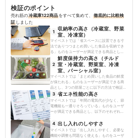
検証のポイント
売れ筋の
冷蔵庫122商品
をすべて集めて、
徹底的に比較検
証
しました
収納率の高さ（冷蔵室、野菜
1
室、冷凍室）
マイベストでは「省スペースに設置できる寸
法でありつつまとめ買いした食品を収納でき
る」ものをユーザーが満足できる商品とし、
その基準を冷蔵室は33.5%、野菜室は13%、
鮮度保持力の高さ（チルド
冷凍室15%以上と定めて以下の方法で検証を
室・冷蔵室、野菜室、冷凍
2
行いました。
室、パーシャル室）
マイベストでは「まとめ買いした食品の鮮度
が保たれる」ものをユーザーが満足できる商
品とし、3つの部屋ごとに以下の方法で検証を
行いそれぞれ評価しました。
省エネ性能の高さ
3
マイベストでは「年間の電気代が少なく、節
電機能も一通りそろっている」ものをユーザ
ーが満足できる商品とし、以下のそれぞれの
項目のスコアの加重平均でおすすめ度をスコ
ア化しました。
出し入れのしやすさ
4
マイベストでは「出し入れしやすく、必要な
機能や調整も問題なく使える」ものをユーザ