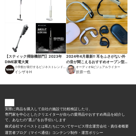
【スティック掃除機部門】2023年
2024年4月最新!! 耳をふさがない外
DIME家電大賞
の音が聞こえるおすすめオープン型
小学館が発行するビジネストレンドマ
ワイヤレスイヤホン。ながら聞きイ
オーディオ&ビジュアルライター
ガジン
イシザキH
折原一也
ヤホンから音質と装着感、コスパに
優れたおすすめをセレクト！ 骨伝
導や完全ワイヤレスタイプも選出。
全機種テスト済みです！
実際に商品を購入して自社の施設で比較検証したり、
専門家を中心としたクリエイターが自らの愛用品やおすすめ商品を紹介し
て、あなたの“選ぶ”をお手伝いします
株式会社マイベストとは
私たちについて
サービス理念
運営会社・責任者概要
運営者ブログ（マイベ通信）
コンテンツ制作・運営ポリシー