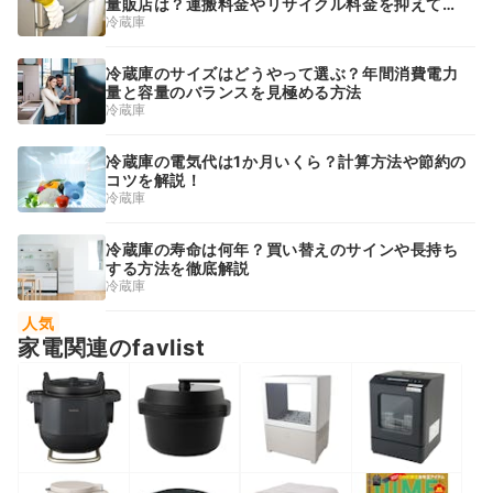
量販店は？運搬料金やリサイクル料金を抑えて賢
く処分
冷蔵庫
冷蔵庫のサイズはどうやって選ぶ？年間消費電力
量と容量のバランスを見極める方法
冷蔵庫
冷蔵庫の電気代は1か月いくら？計算方法や節約の
コツを解説！
冷蔵庫
冷蔵庫の寿命は何年？買い替えのサインや長持ち
する方法を徹底解説
冷蔵庫
人気
家電関連のfavlist