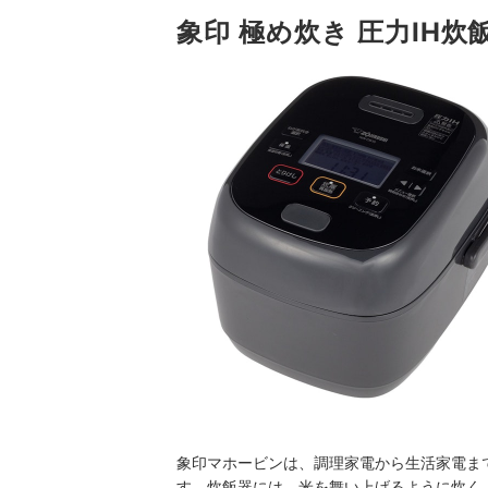
象印 極め炊き 圧力IH炊
象印マホービンは、調理家電から生活家電ま
す。炊飯器には、米を舞い上げるように炊く