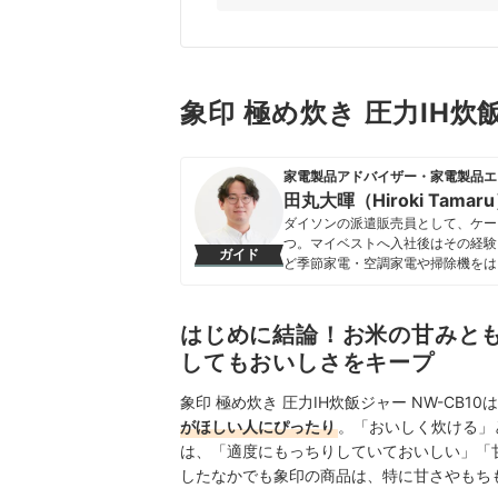
象印 極め炊き 圧力IH炊
家電製品アドバイザー・家電製品エ
田丸大暉（Hiroki Tamar
ダイソンの派遣販売員として、ケー
つ。マイベストへ入社後はその経験
ガイド
ど季節家電・空調家電や掃除機をは
クなどの総合家電メーカーから、ダイ
証してきた。毎日使う家電製品だか
エネ性能やお手入れのしやすさまで
はじめに結論！お米の甘みと
田丸大暉（Hiroki Tamaru）
してもおいしさをキープ
象印 極め炊き 圧力IH炊飯ジャー NW-CB10
がほしい人にぴったり
。「おいしく炊ける」
は、「適度にもっちりしていておいしい」「
したなかでも象印の商品は、特に甘さやもち