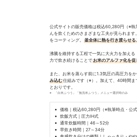
公式サイトの販売価格は税込60,280円（
んを炊くためのさまざまな工夫が見られます
をコーティング。
釜全体に熱を行き渡らせる
沸騰を維持する工程で一気に大火力を加える
力で炊き続けることで
お米のアルファ化を促
また、お米を蒸らす前に1.3気圧の高圧力を
み込む
仕組みです（※）。加えて、40時間
とおりです。
「白米ふつう」「無洗米ふつう」メニュー選択時のみ
価格｜税込60,280円（※執筆時点・公
炊飯方式｜圧力IH式
通常炊飯時間｜46～52分
早炊き時間｜27～34分
食感炊き分けの種類｜しゃっきり・やや