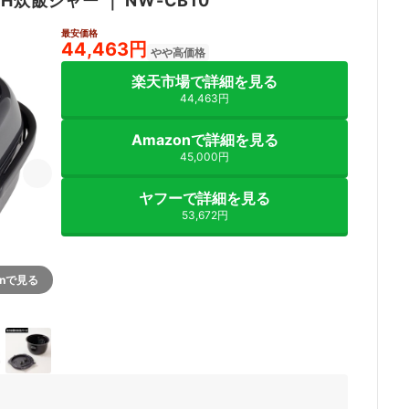
IH炊飯ジャー
｜
NW-CB10
最安価格
44,463円
やや高価格
楽天市場で詳細を見る
44,463円
Amazonで詳細を見る
45,000円
ヤフーで詳細を見る
53,672円
onで見る
5+