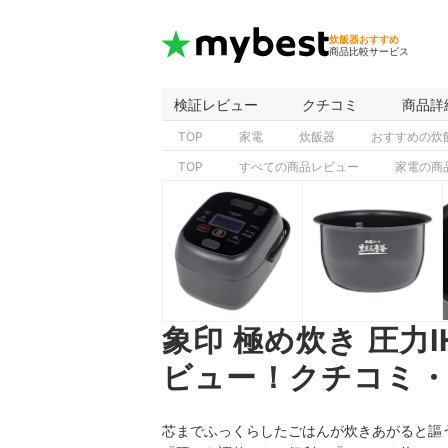
炊飯器おすすめ
商品比較サービス
検証レビュー
クチコミ
商品詳
TOP
家電
炊飯器
おすすめの炊
TOP
すべての商品レビュー
家電の商
象印 極め炊き 圧力I
ビュー！クチコミ・
芯までふっくらしたごはんが炊きあがると謳う5.