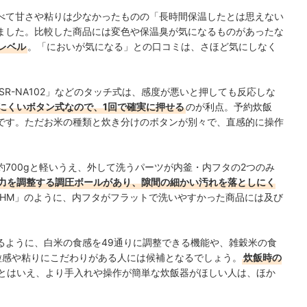
べて甘さや粘りは少なかったものの「長時間保温したとは思えない
ました。比較した商品には変色や保温臭が気になるものがあったな
レベル
。「においが気になる」との口コミは、さほど気にしなく
R-NA102」などのタッチ式は、感度が悪いと押しても反応しな
にくいボタン式なので、1回で確実に押せる
のが利点。予約炊飯
です。ただお米の種類と炊き分けのボタンが別々で、直感的に操作
700gと軽いうえ、外して洗うパーツが内釜・内フタの2つのみ
力を調整する調圧ボールがあり、隙間の細かい汚れを落としにく
100HM」のように、内フタがフラットで洗いやすかった商品には及び
るように、白米の食感を49通りに調整できる機能や、雑穀米の食
粒感や粘りにこだわりがある人には候補となるでしょう。
炊飯時の
とはいえ、より手入れや操作が簡単な炊飯器がほしい人は、ほか