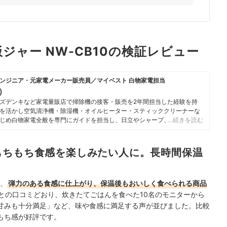
飯ジャー NW-CB10の検証レビュー
ンジニア・元家電メーカー販売員／マイベスト 白物家電担当
u）
ズデンキなど家電量販店で掃除機の接客・販売を2年間担当した経験を持
を活かし空気清浄機・除湿機・オイルヒーター・スティッククリーナーな
じめ白物家電全般を専門にガイドを担当し、日立やシャープ、パナソニッ
…続きを読む
ニチ工業・Sharkなどの専門メーカーまで、150以上の家電製品を比較検
らこそ、本当によい商品を誰もが簡単に選べるように、性能はもちろん省
ひとつひとつ丁寧に確認しながらコンテンツ制作を行う。
もちもち食感を楽しみたい人に。長時間保温
のプロフィール
は、
弾力のある食感に仕上がり、保温後もおいしく食べられる商品
との口コミどおり、炊きたてごはんを食べた10名のモニターから
甘みも十分満足」など、味や食感に満足する声が並びました。比較
もち感が好評です。