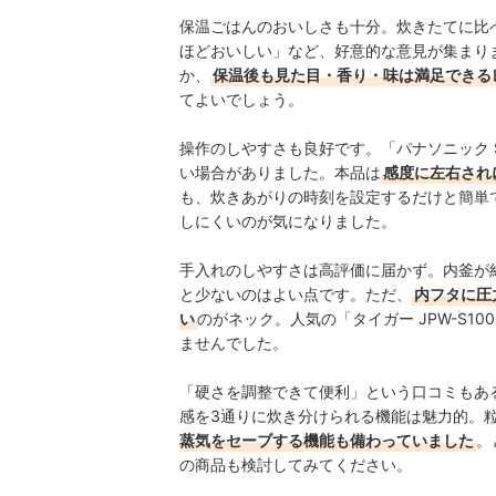
保温ごはんのおいしさも十分。炊きたてに比
ほどおいしい」など、好意的な意見が集まり
か、
保温後も見た目・香り・味は満足できる
てよいでしょう。
操作のしやすさも良好です。「パナソニック S
い場合がありました。本品は
感度に左右され
も、炊きあがりの時刻を設定するだけと簡単
しにくいのが気になりました。
手入れのしやすさは高評価に届かず。内釜が約
と少ないのはよい点です。ただ、
内フタに圧
い
のがネック。人気の「タイガー JPW-S
ませんでした。
「硬さを調整できて便利」という口コミもあ
感を3通りに炊き分けられる機能は魅力的。
蒸気をセーブする機能も備わっていました
。
の商品も検討してみてください。