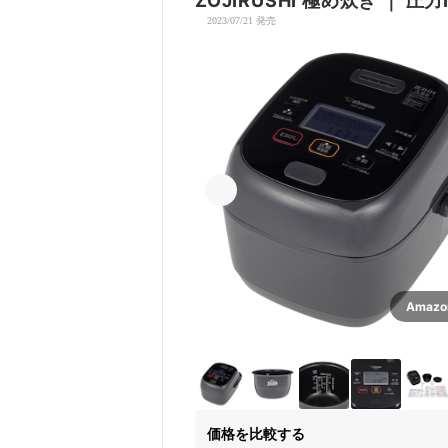
ZOJIRUSHI
極め炊き
｜
圧力
2023/07/21 発売
Amaz
価格を比較する