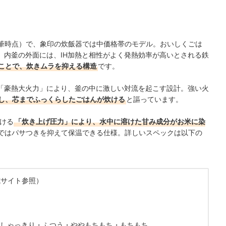
※執筆時点）で、象印の炊飯器では中価格帯のモデル。おいしくごは
。内釜の外面には、IH加熱と相性がよく発熱効率が高いとされる鉄
ことで、炊きムラを抑える構造
です。
「豪熱大火力」により、釜の中に激しい対流を起こす設計。強い火
し、芯までふっくらしたごはんが炊ける
と謳っています。
かける
「炊き上げ圧力」により、水中に溶けた甘み成分がお米に染
まではパサつきを抑えて保温できる仕様。詳しいスペックは以下の
式サイト参照）
しゃっきり・ふつう・ややもちもち・もちもち