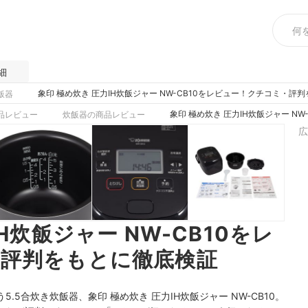
細
象印 極め炊き 圧力IH炊飯ジャー NW-CB10をレビュー！クチコミ・評
飯器
象印 極め炊き 圧力IH炊飯ジャー N
品レビュー
炊飯器の商品レビュー
広
H炊飯ジャー NW-CB10をレ
評判をもとに徹底検証
5合炊き炊飯器、象印 極め炊き 圧力IH炊飯ジャー NW-CB10。