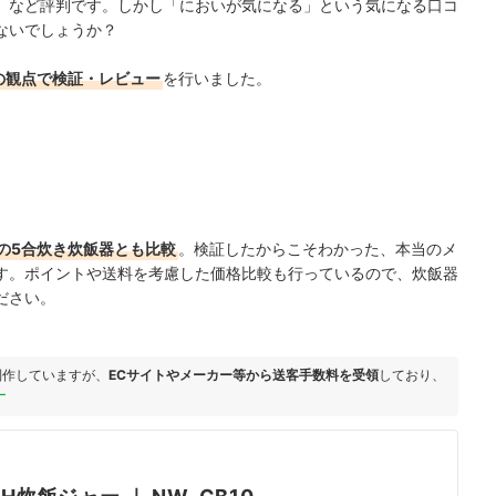
」など評判です。しかし「においが気になる」という気になる口コ
ないでしょうか？
の観点で検証・レビュー
を行いました。
の5合炊き炊飯器とも比較
。検証したからこそわかった、本当のメ
す。ポイントや送料を考慮した価格比較も行っているので、炊飯器
ださい。
制作していますが、
ECサイトやメーカー等から送客手数料を受領
しており、
ー