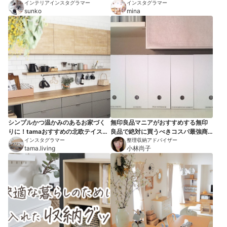
インテリアインスタグラマー
収納グッズ10選
インスタグラマー
sunko
mina
シンプルかつ温かみのあるお家づく
無印良品マニアがおすすめする無印
りに！tamaおすすめの北欧テイスト
良品で絶対に買うべきコスパ最強商
アイテム10選
インスタグラマー
品７選
整理収納アドバイザー
tama.living
小林尚子