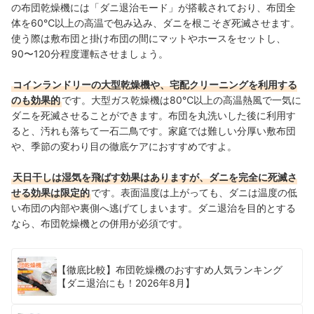
の布団乾燥機には「ダニ退治モード」が搭載されており、布団全
体を60℃以上の高温で包み込み、ダニを根こそぎ死滅させます。
使う際は敷布団と掛け布団の間にマットやホースをセットし、
90〜120分程度運転させましょう。
コインランドリーの大型乾燥機や、宅配クリーニングを利用する
のも効果的
です。大型ガス乾燥機は80℃以上の高温熱風で一気に
ダニを死滅させることができます。布団を丸洗いした後に利用す
ると、汚れも落ちて一石二鳥です。家庭では難しい分厚い敷布団
や、季節の変わり目の徹底ケアにおすすめですよ。
天日干しは湿気を飛ばす効果はありますが、ダニを完全に死滅さ
せる効果は限定的
です。表面温度は上がっても、ダニは温度の低
い布団の内部や裏側へ逃げてしまいます。ダニ退治を目的とする
なら、布団乾燥機との併用が必須です。
【徹底比較】布団乾燥機のおすすめ人気ランキング
【ダニ退治にも！2026年8月】