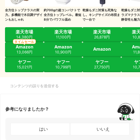
全方位トップクラスの実
約700gの超コンパクトで
乾燥もダニ対策も死角な
乾燥もダニ対
力。多機能で木目調デザイ
全方位トップレベル。最短
し。キングサイズの布団ま
ラズマクラス
ンもおしゃれ
8分でパワフル温め
で一台で
静音性も魅力
楽天市場
楽天市場
楽天市場
楽
14,380円
11,100円
26,878円
10,
タイムセール
Amazon
Amazon
Am
Amazon
13,066円
10,900円
11,
ヤフー
ヤフー
ヤフー
ヤ
15,021円
10,799円
27,750円
10,
コンテンツの誤りを送信する
参考になりましたか？
はい
いいえ