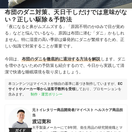
布団のダニ対策、天日干しだけでは意味がな
い？正しい駆除＆予防法
「夜になると鼻がムズムズする」「原因不明のかゆみで目が覚め
る」などと悩んでいるなら、原因は布団に潜む「ダニ」かもしれ
ません。特に湿度の高い季節は爆発的にダニが繁殖するため、正
しい知識で対策することが重要です。
今回は、
布団のダニを徹底的に退治する方法を解説
します。ダニ
を増やさないための予防策も紹介するので、今日から実践して清
潔で快適な睡眠環境を取り戻しましょう。
本コンテンツはマイベストが独自の基準に基づき制作していますが、
EC
サイトやメーカー等から送客手数料を受領
しており、プロモーションを
含みます。
制作・運営ポリシー
元トイレタリー商品開発者/マイベスト ヘルスケア商品担
当
渡辺寛和
大手製薬メーカーにて8年間、衛生用品の研究開発職とマ
ガイド