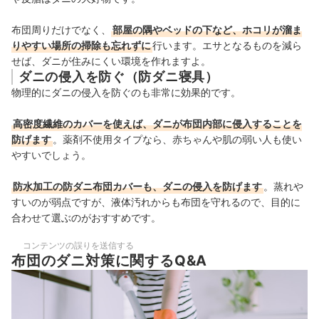
布団周りだけでなく、
部屋の隅やベッドの下など、ホコリが溜ま
りやすい場所の掃除も忘れずに
行います。エサとなるものを減ら
せば、ダニが住みにくい環境を作れますよ。
ダニの侵入を防ぐ（防ダニ寝具）
物理的にダニの侵入を防ぐのも非常に効果的です。
高密度繊維のカバーを使えば、ダニが布団内部に侵入することを
防げます
。薬剤不使用タイプなら、赤ちゃんや肌の弱い人も使い
やすいでしょう。
防水加工の防ダニ布団カバーも、ダニの侵入を防げます
。蒸れや
すいのが弱点ですが、液体汚れからも布団を守れるので、目的に
合わせて選ぶのがおすすめです。
コンテンツの誤りを送信する
布団のダニ対策に関するQ&A