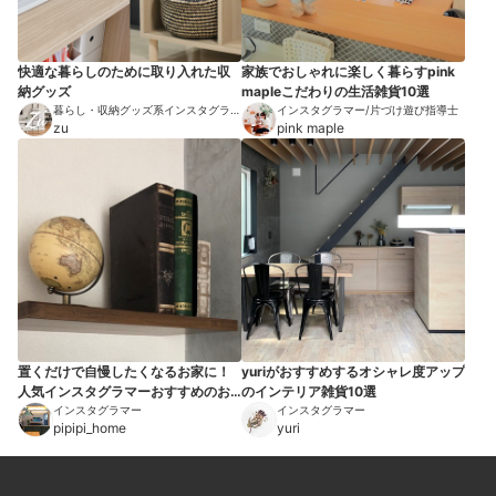
快適な暮らしのために取り入れた収
家族でおしゃれに楽しく暮らすpink
納グッズ
mapleこだわりの生活雑貨10選
暮らし・収納グッズ系インスタグラマ
インスタグラマー/片づけ遊び指導士
ー
zu
pink maple
置くだけで自慢したくなるお家に！
yuriがおすすめするオシャレ度アップ
人気インスタグラマーおすすめのお
のインテリア雑貨10選
しゃれなインテリアアイテム10選
インスタグラマー
インスタグラマー
pipipi_home
yuri