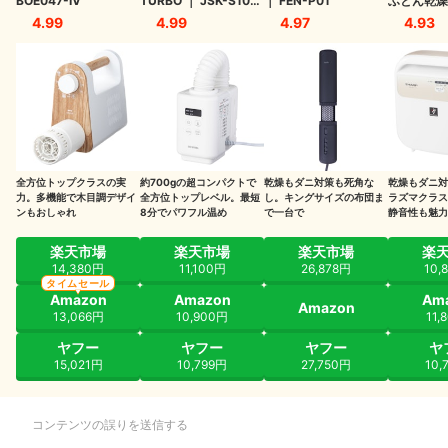
BOE047-IV
TURBO
｜
JSK-S10-
｜
FEN-P01
ふとん乾燥
W
CF1
Q. ダニに刺された時の症状と対処法は？
4.99
4.99
4.97
4.93
Q. UV布団クリーナーの効果はありますか？
Q. 赤ちゃんやペットにも安全なダニ対策は？
全方位トップクラスの実
約700gの超コンパクトで
乾燥もダニ対策も死角な
乾燥もダニ対
力。多機能で木目調デザイ
全方位トップレベル。最短
し。キングサイズの布団ま
ラズマクラス
ンもおしゃれ
8分でパワフル温め
で一台で
静音性も魅力
楽天市場
楽天市場
楽天市場
楽
14,380円
11,100円
26,878円
10,
タイムセール
Amazon
Amazon
Am
Amazon
13,066円
10,900円
11,
ヤフー
ヤフー
ヤフー
ヤ
15,021円
10,799円
27,750円
10,
コンテンツの誤りを送信する