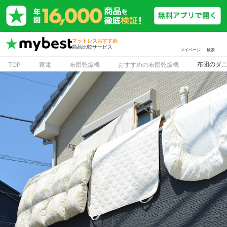
マットレスおすすめ
商品比較サービス
マイページ
検索
布団のダ
TOP
家電
布団乾燥機
おすすめの布団乾燥機