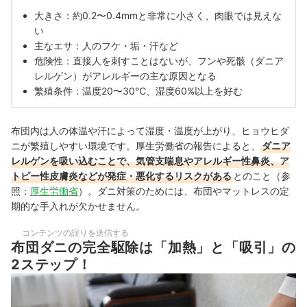
大きさ：約0.2〜0.4mmと非常に小さく、肉眼では見えな
い
主なエサ：人のフケ・垢・汗など
危険性：直接人を刺すことはないが、フンや死骸（ダニア
レルゲン）がアレルギーの主な原因となる
繁殖条件：温度20〜30℃、湿度60%以上を好む
布団内は人の体温や汗によって湿度・温度が上がり、ヒョウヒダ
ニが繁殖しやすい環境です。厚生労働省の報告によると、
ダニア
レルゲンを吸い込むことで、気管支喘息やアレルギー性鼻炎、ア
トピー性皮膚炎などが発症・悪化するリスクがある
とのこと（参
照：
厚生労働省
）。ダニ対策のためには、布団やマットレスの定
期的な手入れが欠かせません。
コンテンツの誤りを送信する
布団ダニの完全駆除は「加熱」と「吸引」の
2ステップ！