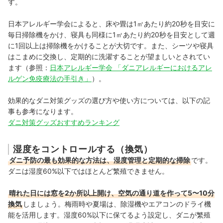
す。
日本アレルギー学会によると、床や畳は1㎡あたり約20秒を目安に
毎日掃除機をかけ、寝具も同様に1㎡あたり約20秒を目安として週
に1回以上は掃除機をかけることが大切です。また、シーツや寝具
はこまめに交換し、定期的に洗濯することが望ましいとされてい
ます（参照：
日本アレルギー学会 「ダニアレルギーにおけるアレ
ルゲン免疫療法の手引き」
）。
効果的なダニ対策グッズの選び方や使い方については、以下の記
事も参考になります。
ダニ対策グッズおすすめランキング
湿度をコントロールする（換気）
ダニ予防の最も効果的な方法は、湿度管理と定期的な掃除
です。
ダニは湿度60%以下ではほとんど繁殖できません。
晴れた日には窓を2か所以上開け、空気の通り道を作って5〜10分
換気
しましょう。梅雨時や夏場は、除湿機やエアコンのドライ機
能を活用します。湿度60%以下に保てるよう設定し、ダニが繁殖