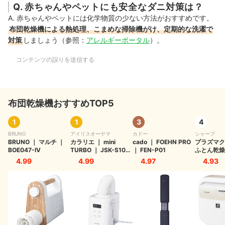
Q. 赤ちゃんやペットにも安全なダニ対策は？
A. 赤ちゃんやペットには化学物質の少ない方法がおすすめです。
布団乾燥機による熱処理、こまめな掃除機がけ、定期的な洗濯で
対策
しましょう（参照：
アレルギーポータル
）。
コンテンツの誤りを送信する
布団乾燥機おすすめTOP5
1
1
3
4
BRUNO
アイリスオーヤマ
カドー
シャープ
BRUNO
｜
マルチ
｜
カラリエ
｜
mini
cado
｜
FOEHN PRO
プラズマク
BOE047-IV
TURBO
｜
JSK-S10-
｜
FEN-P01
ふとん乾燥
W
CF1
4.99
4.99
4.97
4.93