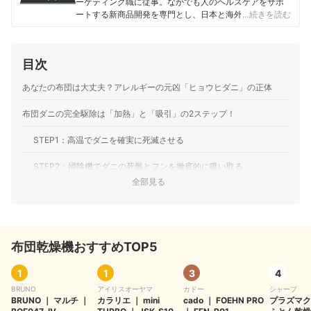
ーケティング職に従事。なかでも人のヘルスケアをサポ
ートする新商品開発を専門とし、日本と海外を合わせて
…続きを読む
10製品以上の新製品発売に携わる。 マイベスト入社後は
これまでの開発経験や商品知識を活かし、ヘルスケア商
品全般の比較検証を担当。「ユーザーが知りたいことを
目次
適切な検証に基づきわかりやすく提供する」をモットー
に、日々の業務に取り組んでいる。
あなたの布団は大丈夫？アレルギーの元凶「ヒョウヒダニ」の正体
渡辺寛和のプロフィール
布団ダニの完全駆除は「加熱」と「吸引」の2ステップ！
STEP1：高温でダニを確実に死滅させる
STEP2：掃除機でダニの死骸とフンを徹底的に吸い取る
全部見る
もう増やさない！今日からできるダニ予防の3つの習慣
湿度をコントロールする（換気）
布団乾燥機おすすめTOP5
エサを断つ（掃除・洗濯）
ダニの侵入を防ぐ（防ダニ寝具）
1
1
3
4
BRUNO
アイリスオーヤマ
カドー
シャープ
布団のダニ対策に関するQ&A
BRUNO
｜
マルチ
｜
カラリエ
｜
mini
cado
｜
FOEHN PRO
プラズマク