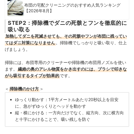
布団の宅配クリーニングのおすすめ人気ランキング
【2026年8月】
STEP2：掃除機でダニの死骸とフンを徹底的に
吸い取る
加熱してダニを死滅させても、その死骸やフンが布団に残ってい
てはダニ対策になりません
。掃除機でしっかりと吸い取り、仕上
げましょう。
掃除には、布団専用のクリーナーや掃除機の布団用ノズルを使い
ます。
繊維の奥のアレル物質をかき出すのには、ブラシで叩きな
がら吸引するタイプが効果的
です。
＜
掃除機のかけ方
＞
ゆっくり動かす：1平方メートルあたり20秒以上を目安
に、急がずゆっくりとヘッドを動かす
縦・横にかける：一方向だけでなく、縦方向、次に横方向
と十字にかけることで、吸い残しを防ぐ