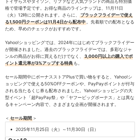
トイザらスやダイソン、リファなど人気ブランドの商品も特別価
格で登場予定です。お得な商品のラインナップは、11月11日
（火）12時に公開されます。さらに、
ブラックフライデーで使え
る1,500円クーポンは11月4日から配布中
。先着順での配布となる
ため、早めのチェックがおすすめです。
Yahoo!ショッピングでは、2024年にはじめてブラックフライデー
が開催されました。過去のブラックフライデーでは、多彩なジャ
ンルの商品がお得に買えるだけでなく、
3,000円以上の購入でポ
イント還元率が3%アップする特典
も。
セール期間中にボーナスストアPlusで買い物をすると、Yahoo!シ
ョッピングで使える50%OFFクーポンや、PayPayポイントが付与
される当たるくじ券も配布されました。Yahoo!ショッピングの大
型イベント「超PayPay祭」や「ヤフービッグボーナス」とは異な
るキャンペーン内容で、さまざまな企画が開催されます。
＜
セール期間
＞
2025年11月25日（火）～11月30日（日）