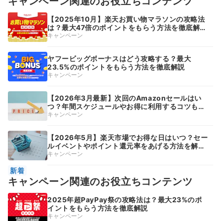
キャンペーン関連のお役立ちコンテンツ
【2025年10月】楽天お買い物マラソンの攻略法
は？最大47倍のポイントをもらう方法を徹底解
説！
キャンペーン
ヤフービッグボーナスはどう攻略する？最大
23.5%のポイントをもらう方法を徹底解説
キャンペーン
【2026年3月最新】次回のAmazonセールはい
つ？年間スケジュールやお得に利用するコツも紹
介
キャンペーン
【2026年5月】楽天市場でお得な日はいつ？セー
ルイベントやポイント還元率をあげる方法を解
説！
キャンペーン
新着
キャンペーン関連のお役立ちコンテンツ
2025年超PayPay祭の攻略法は？最大23%のポ
イントをもらう方法を徹底解説
キャンペーン