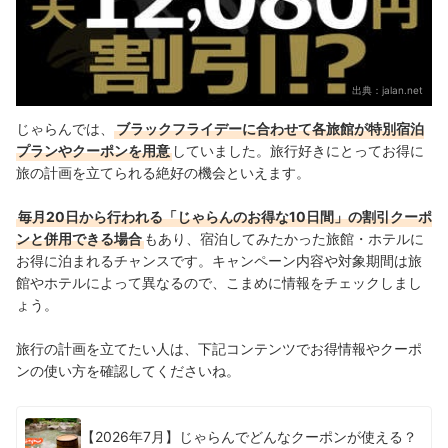
出典：
jalan.net
じゃらんでは、
ブラックフライデーに合わせて各旅館が特別宿泊
プランやクーポンを用意
していました。旅行好きにとってお得に
旅の計画を立てられる絶好の機会といえます。
毎月20日から行われる「じゃらんのお得な10日間」の割引クーポ
ンと併用できる場合
もあり、宿泊してみたかった旅館・ホテルに
お得に泊まれるチャンスです。キャンペーン内容や対象期間は旅
館やホテルによって異なるので、こまめに情報をチェックしまし
ょう。
旅行の計画を立てたい人は、下記コンテンツでお得情報やクーポ
ンの使い方を確認してくださいね。
【2026年7月】じゃらんでどんなクーポンが使える？