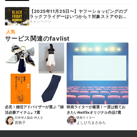
【2025年11月25日〜】ヤフーショッピングのブ
ラックフライデーはいつから？対象ストアやお得
なクーポンを紹介
キャンペーン
人気
サービス関連のfavlist
必見！婚活アドバイザーが選ぶ『婚
映画ライターが厳選！一度は観てお
活必勝アイテム』7選
きたいNetflixオリジナル作品7選
日本仲人協会 仲人士
映画ライター
原敦子
よしひろまさみち