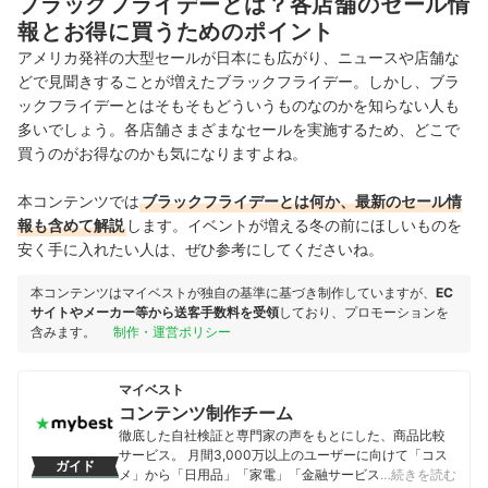
ブラックフライデーとは？各店舗のセール情
報とお得に買うためのポイント
アメリカ発祥の大型セールが日本にも広がり、ニュースや店舗な
どで見聞きすることが増えたブラックフライデー。しかし、ブラ
ックフライデーとはそもそもどういうものなのかを知らない人も
多いでしょう。各店舗さまざまなセールを実施するため、どこで
買うのがお得なのかも気になりますよね。
本コンテンツでは
ブラックフライデーとは何か、最新のセール情
報も含めて解説
します。イベントが増える冬の前にほしいものを
安く手に入れたい人は、ぜひ参考にしてくださいね。
本コンテンツはマイベストが独自の基準に基づき制作していますが、
EC
サイトやメーカー等から送客手数料を受領
しており、プロモーションを
含みます。
制作・運営ポリシー
マイベスト
コンテンツ制作チーム
徹底した自社検証と専門家の声をもとにした、商品比較
サービス。 月間3,000万以上のユーザーに向けて「コス
ガイド
メ」から「日用品」「家電」「金融サービス」まで、ベ
…続きを読む