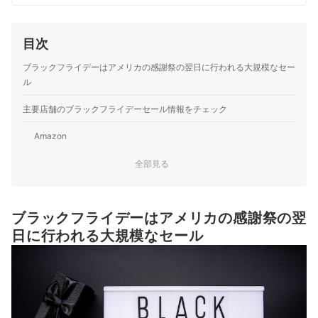
ストな商品を選んでもらうために、毎日コンテンツを制
作中。
コンテンツ制作チームのプロフィール
目次
ブラックフライデーはアメリカの感謝祭の翌日に行われる大規模なセー
ル
主要店舗のブラックフライデーセール情報をチェック
Amazon
楽天市場
全部見る
Yahoo!ショッピング
ブラックフライデーはアメリカの感謝祭の翌
Qoo10
日に行われる大規模なセール
Uber Eats
iHerb
じゃらん