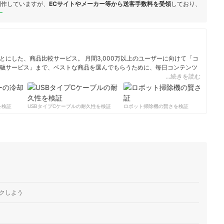
制作していますが、
ECサイトやメーカー等から送客手数料を受領
しており、
ー
にした、商品比較サービス。 月間3,000万以上のユーザーに向けて「コ
融サービス」まで、ベストな商品を選んでもらうために、毎日コンテンツ
…続きを読む
ィール
検証
USBタイプCケーブルの耐久性を検証
ロボット掃除機の賢さを検証
サ
クしよう