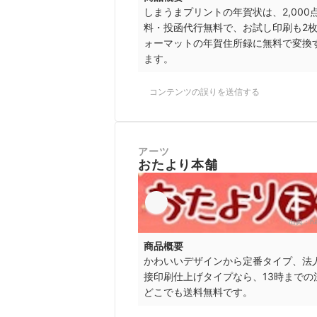
しまうまプリントの年賀状は、
2,0
料・投函代行無料で、
お試し印刷も2
ォーマットの年賀住所録に無料で変換
ます
。
コンテンツの誤りを送信する
アーツ
おたより本舗
出典：
h
商品概要
かわいいデザインから定番タイプ、法
接印刷仕上げタイプなら、13時まで
どこでも送料無料です。