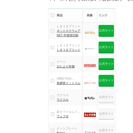
商品
画像
リンク
しまうまプリント
公式サイト
ネットスクウェア
NET 年賀状印刷
しまうまプリント
公式サイト
しまうまプリント
アーツ
公式サイト
おたより本舗
GREETING
公式サイト
WORKS
挨拶状ドットコム
ラクスル
公式サイト
ラクスル
富士フイルムイメ
公式サイト
ージングシステム
ウェブポ
ズ
ビットブレーン
公式サイト
Rakpo