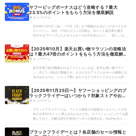
ツー プレミアム クレンジングペースト［アロマティックミント］
ヤフービッグボーナスはどう攻略する？最大
23.5%のポイントをもらう方法を徹底解説
キャンペーン
2024年11月1日（金）～17日（日）まで開催されるビッグボーナスキ
ャンペーン。16日・17日のラスト2日間は、ポイント還元率が最大
23.5％までアップしたりタイムセールが行われたりと、「欲しいもの
がおトクに買える」が叶います。しかし、PayPayポイントの還元率を
どう最大化するのかわからな...
【2025年10月】楽天お買い物マラソンの攻略法
は？最大47倍のポイントをもらう方法を徹底解
説！
キャンペーン
楽天市場で毎月開催されるイベントといえば、楽天お買い物マラソ
ン。月に1～2回ほど開催され、さまざまなアイテムがセール価格にな
るのはもちろん、ショップ買いまわりなどでポイントがどんどん貯ま
るのでお得です。しかし、ポイントアップの仕組みが複雑だったりキ
ャンペーン数が多かったりで、使いこなせずにいる...
【2025年11月25日〜】ヤフーショッピングのブ
ラックフライデーはいつから？対象ストアやお得
なクーポンを紹介
キャンペーン
ブラックフライデーとは、アメリカ発祥の大規模セールイベントが日
本の大手ECサイトに導入されたものです。ヤフーショッピングでも開
催しており、大幅な割引や特別クーポンが提供され、PayPayポイント
が最大25%付与されるのも魅力。いつから始まるか・どんな商品がお
得に購入できるのかなど、セール情報を...
ブラックフライデーとは？各店舗のセール情報と