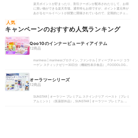
楽天ポイントが貯まったり、割引クーポンが配布されたりして、お得
に買い物ができる楽天市場。通常時もお得ですが、ポイント還元率が
あがるセールイベントが頻繁に開催されているので、定期的にチェッ
クして賢く買い物しましょう。今回は、2026年5月に楽天市場でお得
人気
に買い物できる日を紹介します。ポイントアッ...
キャンペーンのおすすめ人気ランキング
Qoo10のインナービューティアイテム
12商品
mariness | marinessプロテイン, ファンケル | ディープチャージ コラ
ーゲン スティックゼリー30日分（機能性表示食品）, FOODOLOGY |
コレオロジーカットゼリー, Kwangdong | 美減茶, TEAZEN | コンブチ
ャ アップルサイダービネガー味
オーラツーシリーズ
12商品
SUNSTAR | オーラツー プレミアム ステインクリア ペースト［プレミ
アムミント］（医薬部外品）, SUNSTAR | オーラツー プレミアム ステ
インクリア ペースト［アロマティックミント］（医薬部外品）,
SUNSTAR | オーラツー プレミアム ステインクリア ペースト［シャイ
ニーシトラスミント］（医薬部外品）, SUNSTAR | オーラツー プレミ
アム クレンジングペースト［プレミアムミント］, SUNSTAR | オーラ
ツー プレミアム クレンジングペースト［アロマティックミント］