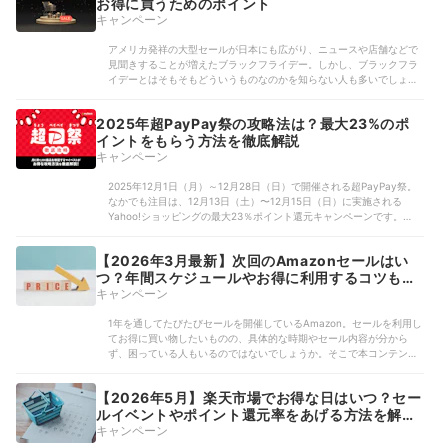
お得に買うためのポイント
キャンペーン
アメリカ発祥の大型セールが日本にも広がり、ニュースや店舗などで
見聞きすることが増えたブラックフライデー。しかし、ブラックフラ
イデーとはそもそもどういうものなのかを知らない人も多いでしょ
う。各店舗さまざまなセールを実施するため、どこで買うのがお得な
のかも気になりますよね。本コンテンツではブラック...
2025年超PayPay祭の攻略法は？最大23%のポ
イントをもらう方法を徹底解説
キャンペーン
2025年12月1日（月）～12月28日（日）で開催される超PayPay祭。
なかでも注目は、12月13日（土）〜12月15日（日）に実施される
Yahoo!ショッピングの最大23％ポイント還元キャンペーンです。人気
ブランドの商品が最大60%OFFになるクーポンもあり、気になってい
た商品をお得に買...
【2026年3月最新】次回のAmazonセールはい
つ？年間スケジュールやお得に利用するコツも紹
介
キャンペーン
1年を通してたびたびセールを開催しているAmazon。セールを利用し
てお得に買い物したいものの、具体的な時期やセール内容が分から
ず、困っている人もいるのではないでしょうか。そこで本コンテンツ
では、次回のAmazonセールがいつ開催されるのかについて解説しま
す。年間スケジュールや利用する際のコツ...
【2026年5月】楽天市場でお得な日はいつ？セー
ルイベントやポイント還元率をあげる方法を解
説！
キャンペーン