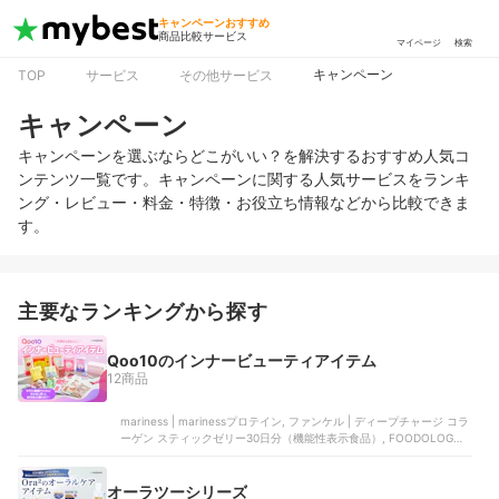
キャンペーンおすすめ
商品比較サービス
マイページ
検索
キャンペーン
TOP
サービス
その他サービス
キャンペーン
キャンペーンを選ぶならどこがいい？を解決するおすすめ人気コ
ンテンツ一覧です。キャンペーンに関する人気サービスをランキ
ング・レビュー・料金・特徴・お役立ち情報などから比較できま
す。
主要なランキングから探す
Qoo10のインナービューティアイテム
12商品
mariness | marinessプロテイン, ファンケル | ディープチャージ コラ
ーゲン スティックゼリー30日分（機能性表示食品）, FOODOLOGY |
コレオロジーカットゼリー, Kwangdong | 美減茶, TEAZEN | コンブチ
ャ アップルサイダービネガー味
オーラツーシリーズ