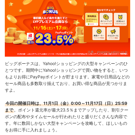
11/16・17はふるさと納税もお得！
ソフトバンク・ワイモバイルユーザーはさらにお得！
同時開催・毎日開催のキャンペーンも要チェック！
最大25万円のPayPayポイントが当たるくじ
その場で当たる毎日ルーレット
出典：
shopping.yahoo.co.jp
先着順の週替わりクーポン
ビッグボーナスは、Yahoo!ショッピングの大型キャンペーンのひ
5のつく日
とつです。期間中にYahoo!ショッピングで買い物をすると、いつ
もよりお得にPayPayポイントが貯まります。家電や日用品などの
ポイント付与のタイミングは？
セール商品も多数取り揃えており、お買い得な商品が見つかりま
すよ。
今回の開催日時は、11月1日（金）0:00～11月17日（日）25:59
まで
。ポイント還元率が最大23.5％までアップしたり、割引クー
ポンの配布やタイムセールが行われたりと盛りだくさんな内容で
す。年に数回しかない大型キャンペーンを攻略して、ほしいもの
をお得に手に入れましょう。