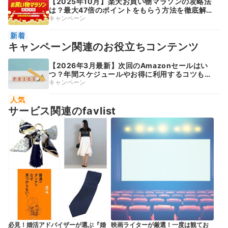
【2025年10月】楽天お買い物マラソンの攻略法
は？最大47倍のポイントをもらう方法を徹底解
説！
キャンペーン
新着
キャンペーン関連のお役立ちコンテンツ
【2026年3月最新】次回のAmazonセールはい
つ？年間スケジュールやお得に利用するコツも紹
介
キャンペーン
人気
サービス関連のfavlist
必見！婚活アドバイザーが選ぶ『婚
映画ライターが厳選！一度は観てお