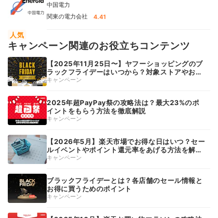
ス
中国電力
関東の電力会社
4.41
人気
キャンペーン関連のお役立ちコンテンツ
【2025年11月25日〜】ヤフーショッピングのブ
ラックフライデーはいつから？対象ストアやお得
なクーポンを紹介
キャンペーン
2025年超PayPay祭の攻略法は？最大23%のポ
イントをもらう方法を徹底解説
キャンペーン
【2026年5月】楽天市場でお得な日はいつ？セー
ルイベントやポイント還元率をあげる方法を解
説！
キャンペーン
ブラックフライデーとは？各店舗のセール情報と
お得に買うためのポイント
キャンペーン