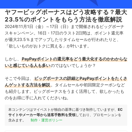
ヤフービッグボーナスはどう攻略する？最大
23.5%のポイントをもらう方法を徹底解説
2024年11月1日（金）～17日（日）まで開催されるビッグボーナ
スキャンペーン。16日・17日のラスト2日間は、ポイント還元率
が最大23.5％までアップしたりタイムセールが行われたりと、
「欲しいものがおトクに買える」が叶います。
しかし、
PayPayポイントの還元率をどう最大化するのかわからな
いと感じている人も多い
のではないでしょうか？
そこで今回は、
ビッグボーナスの詳細とPayPayポイントをたくさ
んゲットする方法を解説
。タイムセールや初回限定クーポンなど
も紹介します。ビッグボーナスをうまく活用して、欲しかったも
のをお得に手に入れてくださいね。
本コンテンツはマイベストが独自の基準に基づき制作していますが、
EC
サイトやメーカー等から送客手数料を受領
しており、プロモーションを
含みます。
制作・運営ポリシー