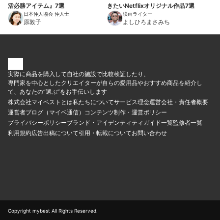
活必勝アイテム』7選
きたいNetflixオリジナル作品7選
日本仲人協会 仲人士
映画ライター
原敦子
よしひろまさみち
実際に商品を購入して自社の施設で比較検証したり、
専門家を中心としたクリエイターが自らの愛用品やおすすめ商品を紹介し
て、あなたの“選ぶ”をお手伝いします
株式会社マイベストとは
私たちについて
サービス理念
運営会社・責任者概要
運営者ブログ（マイベ通信）
コンテンツ制作・運営ポリシー
プライバシーポリシー
ブランド・アイデンティティ
ガイド一覧
監修者一覧
利用規約
広告出稿について
引用・転載について
お問い合わせ
Copyright mybest All Rights Reserved.