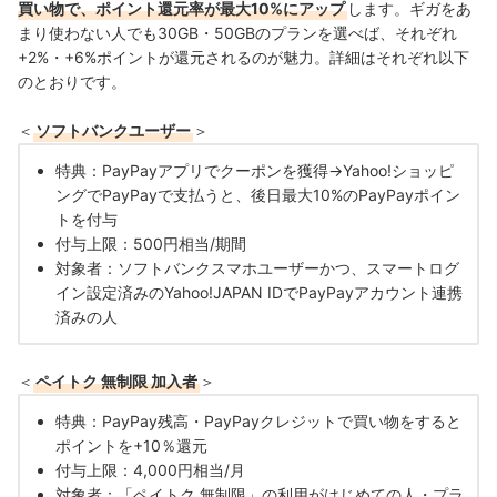
買い物で、ポイント還元率が最大10%にアップ
します。ギガをあ
まり使わない人でも3
0GB・50GBのプランを選べば、それぞれ
+2%・+6%ポイントが還元されるのが魅力。詳細はそれぞれ以下
のとおりです。
＜
ソフトバンクユーザー
＞
特典：PayPayアプリでクーポンを獲得→Yahoo!ショッピ
ングでPayPayで支払うと、後日最大10%のPayPayポイン
トを付与
付与上限：500円相当/期間
対象者：ソフトバンクスマホユーザーかつ、スマートログ
イン設定済みのYahoo!JAPAN IDでPayPayアカウント連携
済みの人
＜
ペイトク 無制限 加入者
＞
特典：PayPay残高・PayPayクレジットで買い物をすると
ポイントを+10％還元
付与上限：4,000円相当/月
対象者：「ペイトク 無制限」の利用がはじめての人・プラ