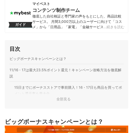
マイベスト
コンテンツ制作チーム
徹底した自社検証と専門家の声をもとにした、商品比較
サービス。 月間3,000万以上のユーザーに向けて「コス
ガイド
メ」から「日用品」「家電」「金融サービス」まで、ベ
…続きを読む
ストな商品を選んでもらうために、毎日コンテンツを制
作中。
コンテンツ制作チームのプロフィール
目次
ビッグボーナスキャンペーンとは？
11/16・17は最大23.5%ポイント還元！キャンペーン攻略方法を徹底解
説
15日までにボーナスストアで事前購入！16・17日も商品を買ってポ
イント還元率を最大化
全部見る
はじめて利用する人はもっとお得！最大1,500円OFFクーポンや商品
を無料でもらえる
ビッグボーナスキャンペーンとは？
50%以上の割引も！ラスト2日間のタイムセールもチェック