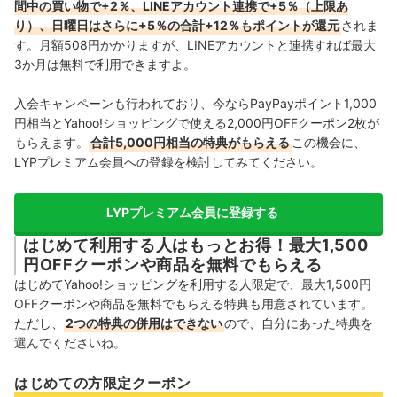
間中の買い物で+2％、LINEアカウント連携で+5％（上限あ
り）、日曜日はさらに+5％の合計+12％もポイントが還元
されま
す。月額508円かかりますが、LINEアカウントと連携すれば最大
3か月は無料で利用できますよ。
入会キャンペーンも行われており、今ならPayPayポイント1,000
円相当とYahoo!ショッピングで使える2,000円OFFクーポン2枚が
もらえます。
合計5,000円相当の特典がもらえる
この機会に、
LYPプレミアム会員への登録を検討してみてください。
LYPプレミアム会員に登録する
はじめて利用する人はもっとお得！最大1,500
円OFFクーポンや商品を無料でもらえる
はじめてYahoo!ショッピングを利用する人限定で、最大1,500円
OFFクーポンや商品を無料でもらえる特典も用意されています。
ただし、
2つの特典の併用はできない
ので、自分にあった特典を
選んでくださいね。
はじめての方限定クーポン