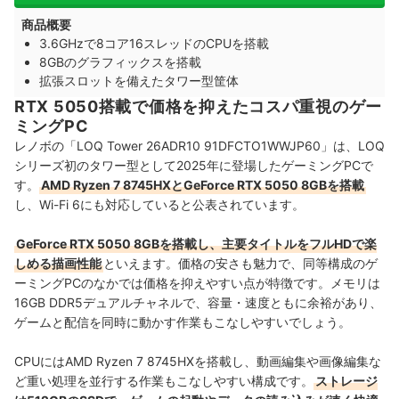
商品概要
3.6GHzで8コア16スレッドのCPUを搭載
8GBのグラフィックスを搭載
拡張スロットを備えたタワー型筐体
RTX 5050搭載で価格を抑えたコスパ重視のゲー
ミングPC
レノボの「LOQ Tower 26ADR10 91DFCTO1WWJP60」は、LOQ
シリーズ初のタワー型として2025年に登場したゲーミングPCで
す。
AMD Ryzen 7 8745HXとGeForce RTX 5050 8GBを搭載
し、Wi-Fi 6にも対応していると公表されています。
GeForce RTX 5050 8GBを搭載し、主要タイトルをフルHDで楽
しめる描画性能
といえます。価格の安さも魅力で、同等構成のゲ
ーミングPCのなかでは価格を抑えやすい点が特徴です。メモリは
16GB DDR5デュアルチャネルで、容量・速度ともに余裕があり、
ゲームと配信を同時に動かす作業もこなしやすいでしょう。
CPUにはAMD Ryzen 7 8745HXを搭載し、動画編集や画像編集な
ど重い処理を並行する作業もこなしやすい構成です。
ストレージ