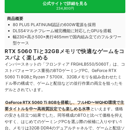
公式サイトで詳細を見る
234,800円
商品概要
80 PLUS PLATINUM認証の600W電源を採用
DLSS4マルチフレーム補完機能に対応したGPUを搭載
幅230×高さ500×奥行465mmで国内組み立てのフルタワー
型ケース
RTX 5060 Tiと32GBメモリで快適なゲームをコ
スパよく楽しめる
インバースネットの「フロンティア FRGHLB550/5060T」は、コ
ストパフォーマンス重視のBTOゲーミングPC。GeForce RTX
5060 Ti 8GBとRyzen 7 5700X、32GBメモリを組み合わせたミ
ドル帯の構成で、ゲームと配信などの並行作業の両立を狙ったモ
デルとされています。
GeForce RTX 5060 Ti 8GBを搭載し、フルHD〜WQHD環境で主
要タイトルを中〜高画質設定でも楽しめる水準
といえます。価格
の安さも目立つ結果でした。同等構成のBTOと比べて価格を抑え
やすく、はじめてのゲーミングPCを選ぶ際の候補に入りやすい1
台。メモリは32GB DDR4のデュアルチャネルで、ゲームと配信ソ