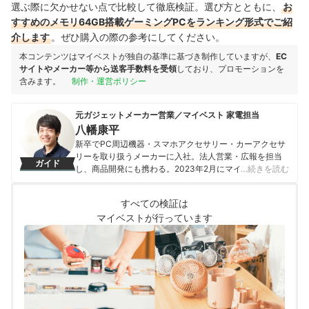
選ぶ際に欠かせない点で比較して徹底検証。選び方とともに、
お
すすめのメモリ64GB搭載ゲーミングPCをランキング形式でご紹
介します
。ぜひ購入の際の参考にしてください。
本コンテンツはマイベストが独自の基準に基づき制作していますが、
EC
サイトやメーカー等から送客手数料を受領
しており、プロモーションを
含みます。
制作・運営ポリシー
元ガジェットメーカー営業／マイベスト 家電担当
八幡康平
新卒でPC周辺機器・スマホアクセサリー・カーアクセサ
リーを取り扱うメーカーに入社。法人営業・広報を担当
ガイド
し、商品開発にも携わる。2023年2月にマイベストに入
…続きを読む
社し、モバイルバッテリーやビデオカメラなどガジェッ
トやカメラの比較・コンテンツ制作を経験。現在では、
すべての検証は
家電を中心に幅広いジャンルのコンテンツ制作に携わ
マイベストが行っています
る。「専門性をもとにした調査・検証を通じ、一人ひと
りに合った選択肢を分かりやすく提案すること」を心が
けて、コンテンツ制作を行っている。
八幡康平のプロフィール