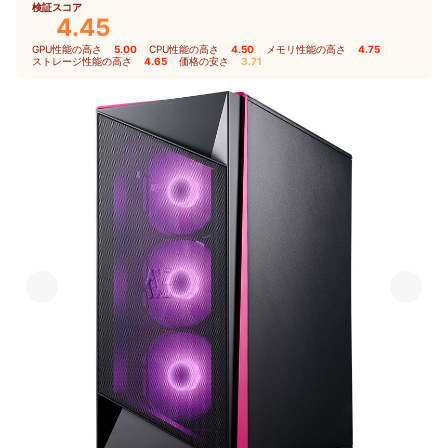
検証スコア
4.45
GPU性能の高さ
5.00
｜
CPU性能の高さ
4.50
｜
メモリ性能の高さ
4.75
｜
ストレージ性能の高さ
4.65
｜
価格の安さ
3.71