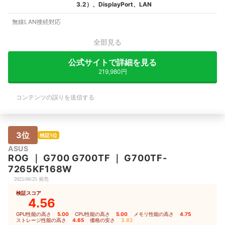
3.2）、DisplayPort、LAN
無線LAN接続対応
全部見る
公式サイトで詳細を見る
219,980円
コンテンツの誤りを送信する
3位
検証1位
ASUS
ROG
｜
G700 G700TF
｜
G700TF-
7265KF168W
2025/06/25 発売
検証スコア
4.56
GPU性能の高さ
5.00
｜
CPU性能の高さ
5.00
｜
メモリ性能の高さ
4.75
｜
ストレージ性能の高さ
4.65
｜
価格の安さ
3.82