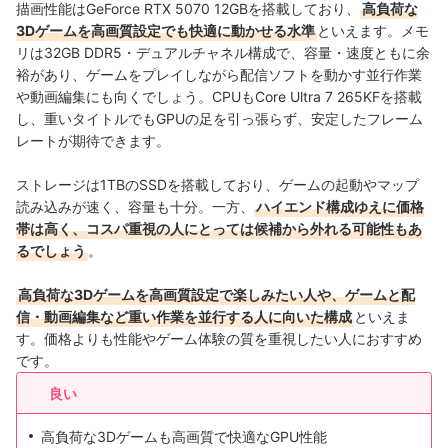
描画性能はGeForce RTX 5070 12GBを搭載しており、
高負荷な
3Dゲームを高画質設定でも快適に動かせる水準
といえます。メモ
リは32GB DDR5・デュアルチャネル構成で、容量・速度ともに余
裕があり、ゲームをプレイしながら配信ソフトを動かす並行作業
や動画編集にも向くでしょう。CPUもCore Ultra 7 265KFを搭載
し、重いタイトルでもGPUの足を引っ張らず、安定したフレーム
レートが期待できます。
ストレージは1TBのSSDを搭載しており、ゲームの起動やマップ
読み込みが速く、容量も十分。一方、
ハイエンド構成ゆえに価格
帯は高く、コスパ重視の人にとっては候補から外れる可能性もあ
るでしょう
。
高負荷な3Dゲームを高画質設定で楽しみたい人や、ゲームと配
信・動画編集など重い作業を並行する人に向いた構成
といえま
す。価格よりも性能やゲーム体験の質を重視したい人におすすめ
です。
良い
高負荷な3Dゲームも高画質で快適なGPU性能