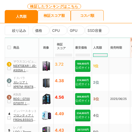
検証したランキングはこちら
検証スコア順
コスパ順
人気順
絞り込み
価格
CPU
GPU
SSD容量
検証
人気順
商品
画像
最安価格
発売時期
スコア
マウスコンピュー
3.72
169,800円
1
1位
ター
NEXTGEAR
｜
JG-
公式サイト
A5G5A
｜
JGA5G5AB5BAB
ドスパラ
W101DEC
4.38
219,980円
2
2位
ガレリア
｜
公式サイト
XPR7M-R56T8G-
GD
ASUS
4.56
369,800円
3
3位
ROG
｜
G700
2025/06/25
公式サイト
G700TF
｜
G700TF-
インバースネット
7265KF168W
4.49
234,800円
4
4位
フロンティア
｜
公式サイト
FRGHLB550/506
0T
レノボ
4.43
207,515円
5
5位
LOQ
｜
Tower