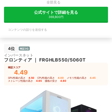
全部見る
公式サイトで詳細を見る
369,800円
コンテンツの誤りを送信する
4位
検証2位
インバースネット
フロンティア
｜
FRGHLB550/5060T
検証スコア
4.49
GPU性能の高さ
4.50
｜
CPU性能の高さ
4.00
｜
メモリ性能の高さ
4.45
｜
ストレージ性能の高さ
4.65
｜
価格の安さ
4.80