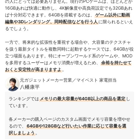
の人にとっては必要ありません。現行のPCゲームは、ほとんどが
16GBあれば快適に動作し、4K解像度や高負荷設定でも32GBあれ
ば十分対応できます。64GBを搭載するのは、
ゲーム以外に動画
編集や3Dレンダリング、同時配信などを行う人
に限られるといえ
るでしょう。
一方で、将来的な拡張性を重視する場合や、大容量のテクスチャ
を扱う最新タイトルを複数同時に起動するケースでは、64GBが役
立つ場面もあります。特にオープンワールド系のゲームや、MOD
を多用するユーザーはメモリ消費が増えるため、
余裕を持たせて
おくと安定性が高まりますよ
。
元ガジェットメーカー営業／マイベスト 家電担当
八幡康平
ランキングでは
メモリの最大容量が64GB以上の商品を選定
し
ています。
各メーカーの購入ページのカスタム画面でメモリ容量を増やせ
るので、
64GBや128GBなど行いたい作業に応じて容量を選
択しましょう
。