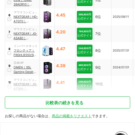
公式サイト
26ADR10
｜
91DFCTO1WWJP
マウスコンピュー
6
4.45
399,800円
6
6位
ター
NEXTGEAR
｜
HD-
2025/09/11
公式サイト
A7G70
｜
HDA7G70B8AFD
マウスコンピュー
W102DEC
4.20
194,800円
7
7位
ター
NEXTGEAR
｜
JG-
公式サイト
A5A60
｜
JGA5A60B5BAD
インバースネット
W101DEC
4.47
244,800円
8
8位
フロンティア
｜
2025/07/31
公式サイト
FRGHLB550/906
0
日本HP
4.39
489,800円
9
9位
OMEN
｜
35L
2024/07/01
公式サイト
Gaming Desktop
プレスティージプ
マウスコンピュー
ラスモデル
｜
4.41
249,800円
10
10位
ター
NEXTGEAR
｜
JG-
GT16-1001jp
公式サイト
A7G6A
｜
JGA7G6AB5BBD
W101DEC
比較表の続きを見る
お探しの商品がない場合は、
商品の掲載をリクエスト
できます。