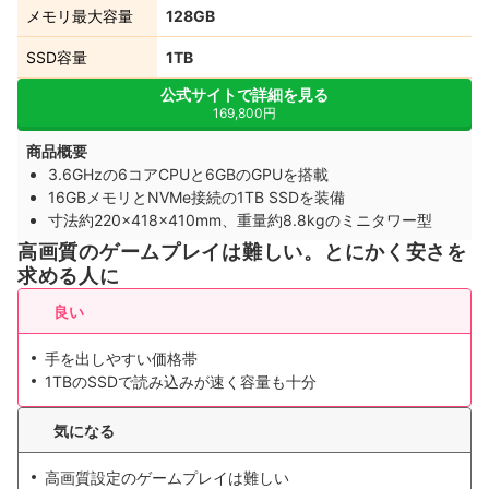
メモリ最大容量
128GB
SSD容量
1TB
公式サイトで詳細を見る
169,800円
商品概要
3.6GHzの6コアCPUと6GBのGPUを搭載
16GBメモリとNVMe接続の1TB SSDを装備
寸法約220×418×410mm、重量約8.8kgのミニタワー型
高画質のゲームプレイは難しい。とにかく安さを
求める人に
良い
手を出しやすい価格帯
1TBのSSDで読み込みが速く容量も十分
気になる
高画質設定のゲームプレイは難しい