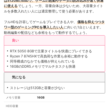
は512GBのSSDで、ゲームの起動やデータの読み込みが速く快適
に使える
でしょう。一方、容量自体は少ないため、大容量タイト
ルを多数入れたい人には適宜整理して使う必要があります。
フルHDを許容してゲームをプレイできる人や、
価格を抑えつつタ
ワー型のゲーミングPCを導入したい人
に向いた1台といえます。
動画編集や配信なども余裕をもって動作するでしょう。
良い
RTX 5050 8GBで主要タイトルを快適にプレイできる
Ryzen 7 8745HXで高負荷な作業も余裕に動作する
同等構成のなかでも価格が抑えられている
16GBのDDR5メモリでマルチタスクも快適
気になる
ストレージは512GBと容量が少ない
メモリ容量
16GB
HDD容量