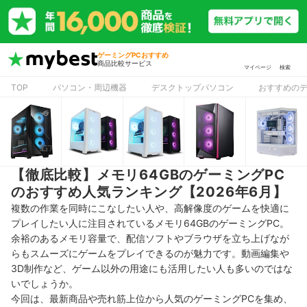
ゲーミングPCおすすめ
商品比較サービス
マイページ
検索
TOP
パソコン・周辺機器
デスクトップパソコン
おすすめの
【徹底比較】メモリ64GBのゲーミングPC
のおすすめ人気ランキング【2026年6月】
複数の作業を同時にこなしたい人や、高解像度のゲームを快適に
プレイしたい人に注目されているメモリ64GBのゲーミングPC。
余裕のあるメモリ容量で、配信ソフトやブラウザを立ち上げなが
らもスムーズにゲームをプレイできるのが魅力です。動画編集や
3D制作など、ゲーム以外の用途にも活用したい人も多いのではな
いでしょうか。
今回は、最新商品や売れ筋上位から人気のゲーミングPCを集め、