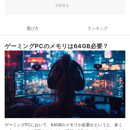
ゲーミングPCの大事なパーツは4つ。値段相応のスペックを持
2
全部見る
つゲーミングPCを選ぼう
BTOパソコンならカスタム可能。SSD容量と無線LANの増設を
3
検討しよう
選び方
ランキング
遊ぶゲームでスペックは変わる。タイトル別のおすすめゲーミ
4
ングPCを紹介
ゲーミングPCのメモリは64GB必要？
メーカーごとの特徴を解説。見落としがちな保証期間もチェッ
5
ク
メモリ64GBのゲーミングPC全39商品おすすめ人気ランキング
売れ筋の人気メモリ64GBのゲーミングPC全39商品を徹底比較！
メモリ64GBのゲーミングPCの売れ筋ランキングもチェック！
ゲーミングPCにおいて、64GBのメモリが必要かというと、多く