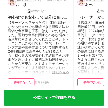
独自アンケート
独自アンケート
yumeji
あーこ
5
4
2026/07/16
2026
初心者でも安心して自分に合った
トレーナーがフ
トレーニングと食事管理を受ける
者でも楽しく通
【サービスの良かった点】 運動経験が
【店舗名】 麻布十
ことができる。
ム
なかった自分でも継続できる運動方法や
回数券20回／MONT
適切な食事量を丁寧に教えていただけま
期間】 2024年8月〜
した。運動や食事に関する小さな悩みに
目的】 ・ダイエッ
も真摯に向き合ってくれたことや、トレ
イク・体の引き締め
ーニング以外の日でもLINEでトレーニ
の通いやすさ】 自
ング方法や食事方法について質問すると
通いやすかったです
24時間以内に返事をいただけること
の結果に対する満足
も、初心者の私が安心して継続できた理
3〜4ヶ月ほどで、
由だと思います。最初は運動経験がない
たように感じられま
ことから不安なことも多くモチベーショ
変わりませんでした
ンが下がってしまう時期もありました
く増えました。姿勢
が、トレーナーのみなさんもフレンドリ
が軽減しました。 
詳細を見る
ーで話しやすい雰囲気で接してくださっ
事指導はお願いして
たため、週２回のトレーニングを4か月
が、来店時にいろい
参考になった
参考になった
問題を報告
問
間継続することができました。通う頻度
報をいただけて助か
を少なくした今でも、トレーニングの継
ングの指導はもちろ
続と食事の改善に取り組むことができて
しかったです。 【
います。 【サービスの気になる点・改
は安くはないと思い
公式サイトで詳細を見る
善してほしい点】 設備やトレーナーに
め時がわからない不
対する満足度はとても高いですが、食事
券コースがあったの