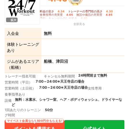
料金の安さ
4.34
｜
トレーナーの専門性の高さ
4.30
｜
食事指導の充実度
4.65
｜
施設や備品の充実度
4.85
｜
予約・キャンセルのしやすさ
4.40
拡大
全部見る
入会金
無料
体験トレーニング
あり
ジムがあるエリア
船橋、津田沼
（船橋）
24時間前まで無料
トレーナー指名可能
キャンセル無料期間
7:00～24:00※天王寺店の場合
営業時間（平日）
7:00～24:00※天王寺店の場合
営業時間（土日祝）
女性専用
食事指導あり
無料：水素水、シャワー室、ヘア・ボディウォッシュ、ドライヤーな
設備
ど
1回あたりのトレーニン
50分
グ時間
マイベスト会員なら1,500円分もらえる!
ポイントを獲得する
公式サイト