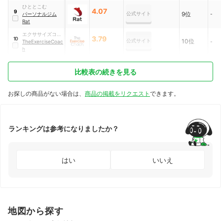
ひととこむ
4.07
9
公式サイト
9位
パーソナルジム
-
Rat
エクササイズコー
3.79
10
公式サイト
10位
チジャパン
TheExerciseCoac
-
h
比較表の続きを見る
お探しの商品がない場合は、
商品の掲載をリクエスト
できます。
ランキングは参考になりましたか？
はい
いいえ
地図から探す