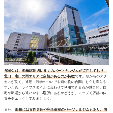
船橋のパーソナルジム全13選おすすめ人気ランキング
パーソナルジムのメリットは？一般のジムとの違いって何？
パーソナルジムは何か月で効果が期待できる？週に何回くらいやればい
い？
船橋には、船橋駅周辺に多くのパーソナルジムが点在しており、
北口・南口の両エリアに店舗があるのが特徴
です。駅からのアク
セスが良く、通勤・通学のついでや買い物の合間にも立ち寄りや
すいため、ライフスタイルに合わせて利用できる点が魅力的。自
宅や職場から通いやすい場所にあるかどうか、マップで店舗の位
置をチェックしてみましょう。
また、
船橋には女性専用や完全個室のパーソナルジムもあり、周