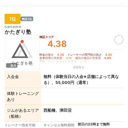
1位
検証2位
caname
かたぎり塾
検証スコア
4.38
料金の安さ
4.38
｜
トレーナーの専門性の高さ
4.40
｜
食事指導の充実度
4.13
｜
施設や備品の充実度
4.60
｜
予約・キャンセルのしやすさ
4.40
拡大
全部見る
入会金
無料（体験当日の入会※店舗によって異な
る）、55,000円（通常）
体験トレーニング
あり
ジムがあるエリア
西船橋、津田沼
（船橋）
前日の22時まで無料
トレーナー指名可能
キャンセル無料期間