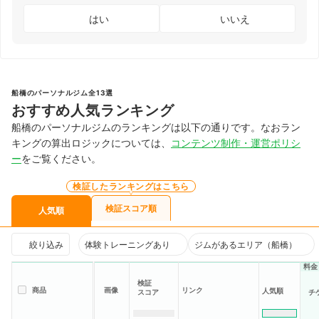
はい
いいえ
船橋のパーソナルジム全13選
おすすめ人気ランキング
船橋のパーソナルジムのランキングは以下の通りです。なおラン
キングの算出ロジックについては、
コンテンツ制作・運営ポリシ
ー
をご覧ください。
検証したランキングはこちら
検証スコア順
人気順
絞り込み
体験トレーニングあり
ジムがあるエリア（船橋）
料金
検証
商品
画像
リンク
人気順
スコア
チ