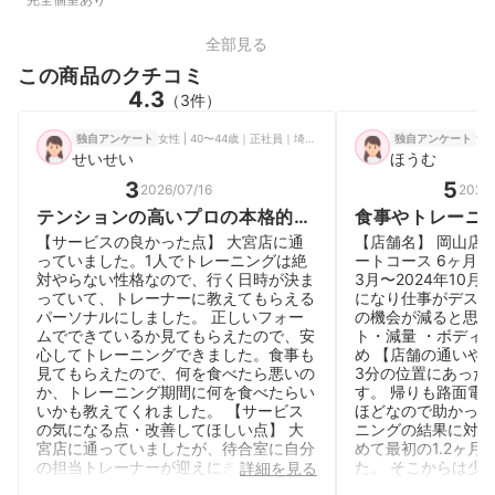
全部見る
この商品のクチコミ
4.3
（3件）
女性 | 40〜44歳｜正社員｜埼玉県
女性
独自アンケート
独自アンケート
せいせい
ほうむ
3
5
2026/07/16
2026
テンションの高いプロの本格的な
食事やトレーニ
指導を受けられる。
分専用にカスタ
【サービスの良かった点】 大宮店に通
【店舗名】 岡山店 
★初心者にも優
っていました。1人でトレーニングは絶
ートコース 6ヶ月 【
対やらない性格なので、行く日時が決ま
3月〜2024年10月
ム
っていて、トレーナーに教えてもらえる
になり仕事がデスク
パーソナルにしました。 正しいフォー
の機会が減ると思っ
ムでできているか見てもらえたので、安
ト・減量 ・ボディ
心してトレーニングできました。食事も
め 【店舗の通いや
見てもらえたので、何を食べたら悪いの
3分の位置にあった
か、トレーニング期間に何を食べたらい
す。 帰りも路面電
いかも教えてくれました。 【サービス
ほどなので助かって
の気になる点・改善してほしい点】 大
ニングの結果に対す
宮店に通っていましたが、待合室に自分
めて最初の1.2ヶ月
の担当トレーナーが迎えにきてくれるの
た。 そこからは少
詳細を見る
ですが、時間まで他のお客さんと待って
が、周りの人から痩