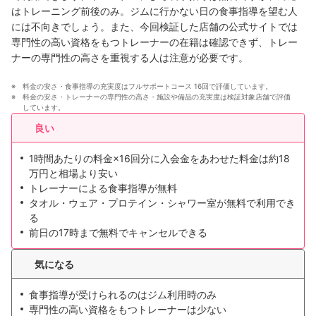
はトレーニング前後のみ。ジムに行かない日の食事指導を望む人
には
不向きでしょう
。また、今回検証した店舗の公式サイトでは
専門性の高い資格をもつトレーナーの在籍は確認できず、トレー
ナーの専門性の高さを重視する人は
注意が必要です
。
料金の安さ・食事指導の充実度はフルサポートコース 16回で評価しています。
料金の安さ・トレーナーの専門性の高さ・施設や備品の充実度は検証対象店舗で評価
しています。
良い
1時間あたりの料金×16回分に入会金をあわせた料金は約18
万円と相場より安い
トレーナーによる食事指導が無料
タオル・ウェア・プロテイン・シャワー室が無料で利用でき
る
前日の17時まで無料でキャンセルできる
気になる
食事指導が受けられるのはジム利用時のみ
専門性の高い資格をもつトレーナーは少ない