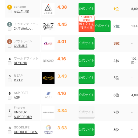
4.38
caname
1
公式サイト
1位
8,8
かたぎり塾
1,500円
分還元
4.45
トゥエンティーフ
ポイントを
2
公式サイト
2位
10,
獲得する
ォーセブンホール
24/7Workout
ディングス
4.01
アウトライン
3
公式サイト
3位
-
OUTLINE
4.16
ワールドフィット
102
4
公式サイト
4位
回~
BEYOND
3.43
RIZAP
5
公式サイト
5位
-
RIZAP
4.16
ASPIREST
6
公式サイト
6位
4,8
ASPI
Fitcrew
3.84
7
公式サイト
7位
UNDEUX
-
SUPERBODY
3.63
GOODLIFE
8
公式サイト
8位
-
GOODLIFE GYM