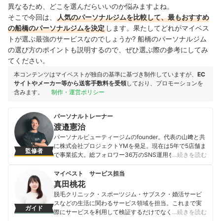
異なるため、どこを選んだらいいのか悩みますよね。
そこで今回は、
人気のパーソナルジムを比較して、最もおすすめ
の船橋のパーソナルジムを決定
します。果たしてどれがマイベス
トが選ぶ最強のサービスなのでしょうか? 船橋のパーソナルジム
の選び方のポイントも説明するので、ぜひ選ぶ際の参考にしてみ
てください。
本コンテンツはマイベストが独自の基準に基づき制作していますが、
EC
サイトやメーカー等から送客手数料を受領
しており、プロモーションを
含みます。
制作・運営ポリシー
パーソナルトレーナー
渡邉憲治
パーソナルビューティージムのfounder。代表の山﨑と共
に株式会社プロジェクトYMを発足。現在は5年で5店舗ま
監修者
で事業拡大。総フォロワー36万のSNS運用を統括。パー
…続きを読む
ソナルトレーナーとしては芸能人やモデルを含む数百人
のクライアントを担当し数多くのボディメイク実績を有
マイベスト サービス担当
しクライアントをボディメイク成功に導く。
真田桃花
渡邉憲治のプロフィール
脱毛クリニック・スポーツジム・サブスク・婚活サービ
スなどの生活に関わるサービス領域を担当。これまで実
ガイド
際にサービスを利用して検証するだけでなく、医師や婚
…続きを読む
活アドバイザーなど多種多様な専門家への取材を通じて