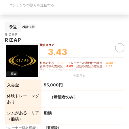
管理付きのトレーニングプランはとても
す。そこから月2回
コンテンツの誤りを送信する
料金が高いところが難点でした。予約日
プランに移行できた
時は口頭かLINE上でのやり取りになっ
【施設・設備の充実
てしまうため、予約時間の聞き間違いが
ル、シューズのレン
多々発生してしまったので、マイページ
利だと思います。清
などで予約日時の管理ができれば良いと
たことは特にありま
5位
検証13位
思いました。自社のプロテイン、EAA、
約・キャンセルのし
RIZAP
サプリメントなども質がとても良く、食
毎回次回予約を取っ
RIZAP
事管理付きのトレーニングプランではそ
LINEからも予約、
の値段も込みでしたが、普通に購入する
できるので便利でし
検証スコア
3.43
と相場の2倍ほど高いので、もう少し安
セル無料なので、体
くなったら良いなと思いました。
入ってしまったりし
た。
料金の安さ
3.00
｜
トレーナーの専門性の高さ
3.00
｜
食事指導の充実度
4.65
｜
施設や備品の充実度
4.45
｜
予約・キャンセルのしやすさ
4.40
拡大
全部見る
入会金
55,000円
体験トレーニング
（希望者のみ）
あり
ジムがあるエリア
船橋
（船橋）
トレーナー指名可能
（要相談）