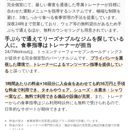
完全個室にて、厳しい審査を通過した専属トレーナーが目標に
合わせた運動メニューを指導するシステムです。極端な制限を
中国・四国
3店舗
避け、3食しっかり食べる食事管理の手法を提案しています。
深夜24時まで営業しており、ウェア等の無料貸出があるため手
九州・沖縄
6店舗
ぶらで通えるほか、無料カウンセリングも用意されています。
手ぶらで通えてリーズナブルなジムを探している
人に。食事指導はトレーナーが担当
24/7Workoutは、トゥエンティーフォーセブンホールディングス
が提供する完全個室型のパーソナルジムです。
プライバシーを重
視した環境で、トレーナーによるマンツーマン指導を提供してい
る
と謳っています。
1時間あたりの料金×16回分に入会金をあわせても約16万円と手頃
な料金で利用でき、タオルやウェア、シューズ・水素水・シャワ
ー室など、無料で利用できる備品や設備が充実
。また、トレーナ
ーからの食事指導はジム利用時以外にも無料で受けられるので、
日常的なサポートが期待できます。
料金の安さ・食事指導の充実度は固定プラン月8回で評価しています。
料金の安さ・トレーナーの専門性の高さ・施設や備品の充実度は検証対象店舗で評価
しています。