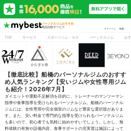
パーソナルジムおすすめ
商品比較サービス
マイページ
検索
TOP
サービス
スポーツジム・ヨガ
パーソナルジム
お
【徹底比較】船橋のパーソナルジムのおすす
め人気ランキング【安いジムや女性専用ジム
も紹介！2026年7月】
ダイエットや運動不足解消を目的に、トレーナーのマンツーマン
指導や食事指導を受けられるパーソナルジム。船橋のパーソナル
ジムには、女性専用や完全個室のジムなど豊富な選択肢がありま
す。また、安い料金で専門的な指導を受けられるパーソナルジム
も多いので、初心者でも気軽に始めやすいでしょう。しかし、無
料体験の有無や設備内容、食事サポートの充実度は施設によって