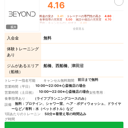
4.16
料金の安さ
3.41
｜
トレーナーの専門性の高さ
4.60
｜
食事指導の充実度
5.00
｜
施設や備品の充実度
4.70
｜
予約・キャンセルのしやすさ
4.40
拡大
全部見る
入会金
無料
体験トレーニング
あり
ジムがあるエリア
船橋、西船橋、津田沼
（船橋）
前日まで無料
トレーナー指名可能
キャンセル無料期間
10:00〜22:00※心斎橋店の場合
営業時間（平日）
10:00〜22:00※心斎橋店の場合
営業時間（土日祝）
女性専用
食事指導あり
（ライフプランニングコースのみ）
無料：プロテイン、シャワー室、ヘア・ボディウォッシュ、ドライヤ
設備
ーなど／有料：水（ペットボトル）など
1回あたりのトレーニン
50分※着替え等の時間込み
グ時間