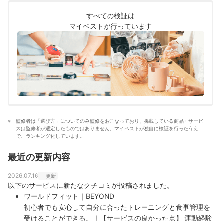
サービスを比較検証してきた。「選ぶのが難しい領域だ
すべての検証は
からこそ、徹底検証を通じて全ユーザーが選びやすい情
マイベストが行っています
報を届ける」ことをモットーに活動している。
真田桃花のプロフィール
監修者は「選び方」についてのみ監修をおこなっており、掲載している商品・サービ
スは監修者が選定したものではありません。マイベストが独自に検証を行ったうえ
で、ランキング化しています。
最近の更新内容
2026.07.16
更新
以下のサービスに新たなクチコミが投稿されました。
ワールドフィット｜BEYOND
初心者でも安心して自分に合ったトレーニングと食事管理を
受けることができる。｜【サービスの良かった点】 運動経験