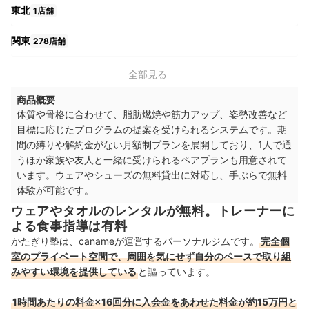
東北
1店舗
関東
278店舗
中部
9店舗
全部見る
商品概要
関西
36店舗
体質や骨格に合わせて、脂肪燃焼や筋力アップ、姿勢改善など
目標に応じたプログラムの提案を受けられるシステムです。期
間の縛りや解約金がない月額制プランを展開しており、1人で通
うほか家族や友人と一緒に受けられるペアプランも用意されて
います。ウェアやシューズの無料貸出に対応し、手ぶらで無料
体験が可能です。
ウェアやタオルのレンタルが無料。トレーナーに
よる食事指導は有料
かたぎり塾は、canameが運営するパーソナルジムです。
完全個
室のプライベート空間で、周囲を気にせず自分のペースで取り組
みやすい環境を提供している
と謳っています。
1時間あたりの料金×16回分に入会金をあわせた料金が約15万円と