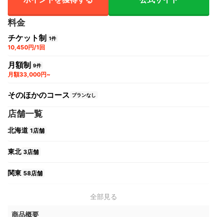
料金
チケット制
1件
10,450円/1回
月額制
9件
月額33,000円~
そのほかのコース
プランなし
店舗一覧
北海道
1店舗
東北
3店舗
関東
58店舗
中部
11店舗
全部見る
商品概要
関西
12店舗