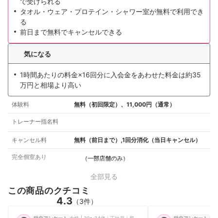
で受けられる
タオル・ウェア・プロテイン・シャワー室が無料で利用でき
る
前日まで無料でキャンセルできる
気になる
1時間あたりの料金×16回分に入会金をあわせた料金は約35
万円と相場より高い
体験料
無料（初回限定）、11,000円（通常）
トレーナー指名料
キャンセル料
無料（前日まで）,1回分消化（当日キャンセル）
完全個室あり
（一部店舗のみ）
全部見る
この商品のクチコミ
4.3
（3件）
女性 | 20〜24歳｜正社員｜群馬県
女性