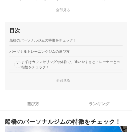
がなかった自分でも継続できる運動方法や適切な食事量を丁
全部見る
寧に教えていただけました。運動や食事に関する小さな悩み
にも真摯に向き合ってくれたことや、トレーニング以外の日
でもLINEでトレーニング方法や食事方法について質問…
目次
トゥエンティーフォーセブンホールディングス｜
24/7Workout
船橋のパーソナルジムの特徴をチェック！
テンションの高いプロの本格的な指導を受けられる。｜【サ
ービスの良かった点】 大宮店に通っていました。1人でトレ
パーソナルトレーニングジムの選び方
ーニングは絶対やらない性格なので、行く日時が決まってい
まずはカウンセリングや体験で、通いやすさとトレーナーとの
て、トレーナーに教えてもらえるパーソナルにしました。 正
1
相性をチェック！
しいフォームでできているか見てもらえたので、安心してト
レーニングできました。食…
2
目的や通いたい期間に合わせてプランを選ぼう
全部見る
ダイエットがしたい人は、ジムに行かない日でも食事の相談が
3
できるジムがおすすめ
選び方
ランキング
4
手ぶらで通いたい人は、レンタル品や設備が豊富なジムが便利
スケジュールが変わりやすい人は、キャンセル無料期間も要チ
5
船橋のパーソナルジムの特徴をチェック！
ェック