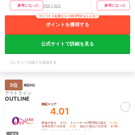
いる時間が気まずかった。 そして時間
らいには見た目も変
参考になった
参考になった
問題を報告
問
になるとテンションの高いトレーナーが
導の満足度】 トレ
次々に現れ、お客さんをトレーニング部
は1~10まで丁寧
マイベスト会員なら1,500円分もらえる!
屋に連れて行くのが、なんかちょっと嫌
く不安なくやれてい
だった。 トレーナーのテンションが高
ったメニューを組ん
ポイントを獲得する
いので、元気な事はいい事なのですが、
悩む時はそれに合わ
ちょっと元気すぎてついていけない時も
ださったりしたのが
あった。
【料金の満足度】 
公式サイトで詳細を見る
です。もちろんパー
よりは高かったです
ウンセリングに行き
ウンセリングで料金
コンテンツの誤りを送信する
ろ、私の希望に沿っ
ました。 【施設・
素運動と無酸素運動
備はありました。清
3位
なったことはありま
検証8位
のレンタルがあるの
アウトライン
るのが何よりも助か
OUTLINE
【予約・キャンセルの
検証スコア
でできますし、まと
4.01
れておく、とかもで
セルも特に問題なく
料金の安さ
4.13
｜
トレーナーの専門性の高さ
3.40
｜
食事指導の充実度
4.20
｜
施設や備品の充実度
4.70
｜
予約・キャンセルのしやすさ
4.40
拡大