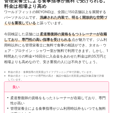
管理栄養士による食事指導が無料で受けられる。
関西
19店舗
料金は相場より高め
ワールドフィットのBEYONDは、全国に150店舗以上を展開する
中国・四国
5店舗
パーソナルジムです。
洗練された内装で、明るく開放的な空間づ
くりを重視している
と謳っています。
九州・沖縄
9店舗
今回検証した店舗には
柔道整復師の資格をもつトレーナーが在籍
しており、専門性の高い指導を受けられる
点が魅力です。ジム利
用時以外にも管理栄養士に無料で食事の相談ができ、タオル・ウ
ェア・プロテイン・シャワー室が無料で利用できます。しかし、1
時間あたりの料金×16回分に入会金をあわせた料金は約35万円と
相場よりも高めなので、安さ重視の人には不向きでしょう。
料金の安さ・食事指導の充実度はライフプランニング16で評価しています。
料金の安さ・トレーナーの専門性の高さ・施設や備品の充実度は検証対象店舗で評価
しています。
良い
柔道整復師の資格をもったトレーナーが在籍しており、専門
性が高い
管理栄養士による食事指導がジム利用時以外もいつでも無料