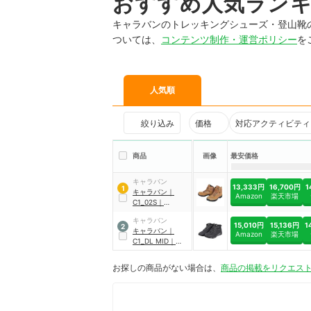
おすすめ人気ラン
キャラバンのトレッキングシューズ・登山靴
ついては、
コンテンツ制作・運営ポリシー
を
人気順
絞り込み
価格
対応アクティビティ
商品
画像
最安価格
キャラバン
13,333円
16,700円
1
1
キャラバン
｜
Amazon
楽天市場
C1_02S
｜
0010106
キャラバン
15,010円
15,136円
1
2
キャラバン
｜
Amazon
楽天市場
C1_DL MID
｜
0010122
お探しの商品がない場合は、
商品の掲載をリクエス