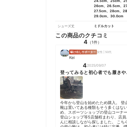
24.5cm、25cm、2
26cm、26.5cm、2
27.5cm、28cm、2
29.0cm、30.0cm
シューズ丈
ミドルカット
この商品のクチコミ
4
（1件）
駆け出しサポーター
女性 | 50代
Kei
4
2025/09/07
登ってみると初心者でも履きや
い
今年から登山を始めたため購入。 登
靴は置いてある種類もそう多くはな
め、スポーツショップの登山コーナ
登山ショップ等5店舗程まわり、店員
んに相談しながら探しました。 こち
の登山靴は、初心者には特に定番、