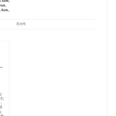
5.5cm、
7cm、
8.5cm、
防水性
す
山
いた
ー、
さ
ら
慣れ