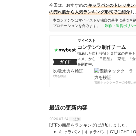
今回は、おすすめの
キャラバンのトレッキング
の売れ筋から人気ランキング形式でご紹介
し
本コンテンツはマイベストが独自の基準に基づき
プロモーションを含みます。
制作・運営ポリシ
マイベスト
コンテンツ制作チーム
徹底した自社検証と専門家の声をもと
スメ」から「日用品」「家電」「金
ガイド
を制作中。
コンテンツ制作チームのプロフ
柔軟剤の吸水力を検証
電動ネッククーラーの冷却力を
最近の更新内容
2026.07.24
追加
以下の商品をランキングに追加しました。
キャラバン｜キャラバン｜C1_LIGHT LO