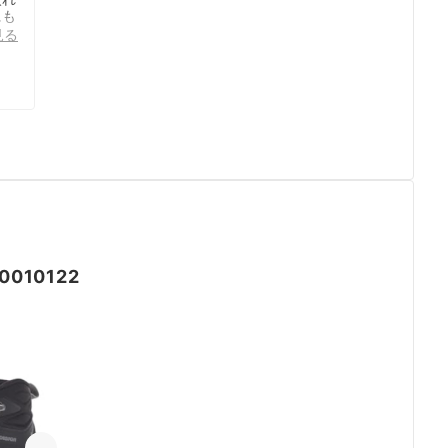
にも
初
見る
はな
たの
ボ
の
と言
。
でと
もそ
定に
は
.5
、
靴
よう
0010122
の
配し
履い
てい
首を
マ
通
め、
引っ
ら外