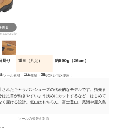
を見る
mazon.co.jp
4+
日帰り
重量（片足）
約590g（26cm）
ル
ゴム
3E
ソール素材
靴幅
GORE-TEX使用
計されたキャラバンシューズの代表的なモデルです。指先ま
分は足首が動きやすいよう浅めにカットするなど、はじめて
なく履ける設計。低山はもちろん、富士登山、尾瀬や屋久島
ソールの張替え対応