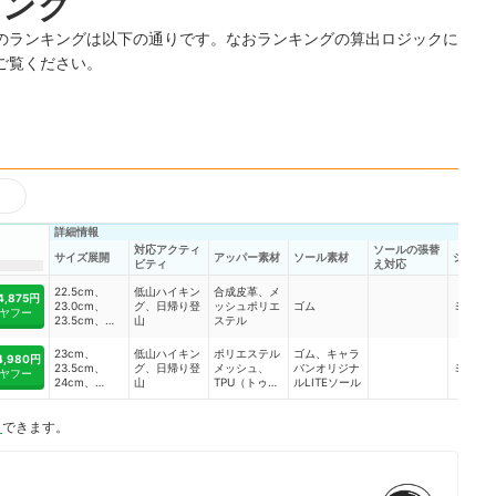
キング
のランキングは以下の通りです。なおランキングの算出ロジックに
ご覧ください。
詳細情報
対応アクティ
ソールの張替
サイズ展開
アッパー素材
ソール素材
シュー
ビティ
え対応
22.5cm、
低山ハイキン
合成皮革、メ
4,875円
23.0cm、
グ、日帰り登
ッシュポリエ
ゴム
ミドル
ヤフー
23.5cm、
山
ステル
24.0cm、
24.5cm、
23cm、
低山ハイキン
ポリエステル
ゴム、キャラ
4,980円
25cm、
23.5cm、
グ、日帰り登
メッシュ、
バンオリジナ
ミドル
ヤフー
25.5cm、
24cm、
山
TPU（トゥ・
ルLITEソール
26cm、
24.5cm、
ヒール発泡
26.5cm、
25cm、
TPUシート補
27cm、
ト
できます。
25.5cm、
強）
27.5cm、
26cm、
28cm、
26.5cm、
28.5cm、
27cm、
29.0cm、
27.5cm、
30.0cm