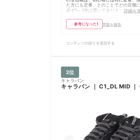
た方にも定番、とのことでどの店舗
必ず1～2色は置いてありました。 最
詳細を
は見た目もごついし重いしで好みで
く、もう少しスマートなのが良かっ
参考になった
1
問題を報告
ですが、1つのショップで坂道、デコ
コ道が用意されていてΓ普通の靴とこ
登山靴で登り比べてみてください」
われてお試しさせていただきました
コンテンツの誤りを送信する
すると足首がしっかり固定されるの
ても楽に感じ、重いと感じてた靴底
のおかげで足場の悪いところは不安
ならずしっかり乗れました。 サイズ
少し大きめが良いとのことで、普段23
2位
なので24にしようかと思いましたが
まだ2月で寒かったためかなり厚手の
キャラバン
下を履いてみると、24.5の方が良い
キャラバン
｜
C1_DL MID
｜
だったので、24.5にしました。 薄手
靴下になると大きすぎるかも？と心
てましたが、この夏、薄手の靴下を
て登山しても靴ひもで足首を固定し
るため、特に気になることもなく足
痛めることもなかったです。 唯一、
イナスなのは、靴ひもが上から3つが
るのではなく引っかけるタイプのた
しっかりと、というより、きちんと
かけないと登ってる途中に留め具か