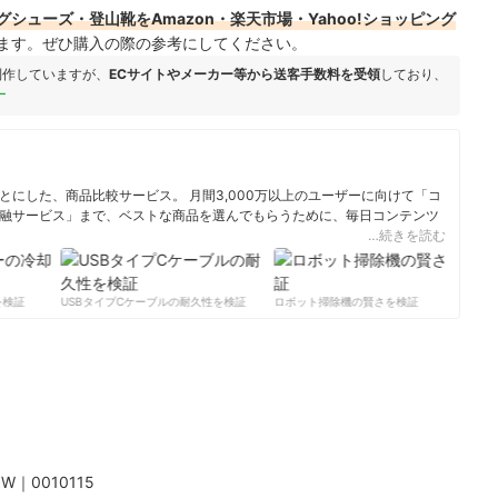
シューズ・登山靴をAmazon・楽天市場・Yahoo!ショッピング
ます。ぜひ購入の際の参考にしてください。
制作していますが、
ECサイトやメーカー等から送客手数料を受領
しており、
ー
にした、商品比較サービス。 月間3,000万以上のユーザーに向けて「コ
融サービス」まで、ベストな商品を選んでもらうために、毎日コンテンツ
…続きを読む
ィール
検証
USBタイプCケーブルの耐久性を検証
ロボット掃除機の賢さを検証
サ
W｜0010115