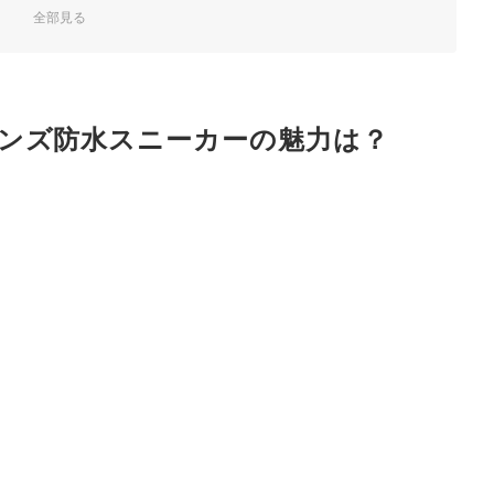
UJIN 6のソールの組み合わせや、取り外し可能なカップインソールな
全部見る
アや…
0g以下のシューズを
ぼう
ンズ防水スニーカーの魅力は？
ンキング
う
ェック！