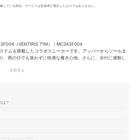
載している商品・サービスは監修者が選定したものではありません。
F004（VENTIRIS 71M）｜MC243F004
ステムを搭載したコラボスニーカーです。アッパーからソールま
より、雨の日でも蒸れずに快適な履き心地。さらに、歩行に連動し
ル素材の使用により、機…
全部見る
IS MT｜M1112M
360は、快適な履き心地を追求した高機能スニーカーです。特許取得の
気と水蒸気を逃がしつつ水の侵入を防ぎます。さらに歩行と連動
の使用でも快適…
6
力は？
た、雨の日でも快適に歩める別注スニーカーです。GORE-TEX
で、高い透湿性や防風性を完備しました。さらに蓄光のスネーク
ており、暗闇で光を…
L GTX｜D1GA237309
代のトレイルランニング技術を融合させた防水ハイブリットモデルで
ゴアテックスに注目