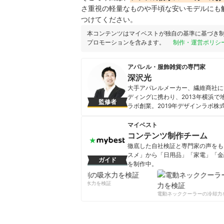
さ重視の軽量なものや手頃な安いモデルにも
つけてください。
本コンテンツはマイベストが独自の基準に基づき
プロモーションを含みます。
制作・運営ポリシ
アパレル・服飾雑貨の専門家
深沢光
大手アパレルメーカー、繊維商社に
ディングに携わり、2013年横浜
監修者
ラボ創業。2019年デザインラボ
ー。企業向けファッション・スポー
デザイン支援を行う。
マイベスト
深沢光のプロフィール
コンテンツ制作チーム
徹底した自社検証と専門家の声をもと
スメ」から「日用品」「家電」「金
ガイド
を制作中。
コンテンツ制作チームのプロフ
柔軟剤の吸水力を検証
電動ネッククーラーの冷却力を