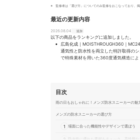
監修者は「選び方」についてのみ監修をおこなっており、掲
最近の更新内容
2026.08.04
追加
以下の商品をランキングに追加しました。
広島化成｜MOISTHROUGH360｜MC243
通気性と防水性を両立した特許取得のシ
で特殊素材を用いた360度通気構造に
て湿気を排出するポンプ機能やリサイク
広島化成｜MOISTHROUGH360｜VENTIR
全天候に対応するMOISTHROUGH
通気防水システムにより、足全体から空
目次
するポンプ機能で湿度を調整し、長時間
adidas｜SUPERSTAR 82 GTX｜JR744
雨の日もおしゃれに！メンズ防水スニーカーの魅
名作の意匠に現代的な防水機能を融合させ
プロダクトテクノロジーを搭載すること
メンズの防水スニーカーの選び方
スキンを配した独自のデザインを採用し
1
ミズノ｜WAVE MUJIN｜WAVE MUJIN T
場面に合った機能性やデザインで選ぼう
2000年代のアーカイブデザインと現
2
防水性に優れた素材をチェック。高性能な