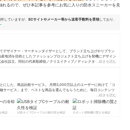
触れるので、ぜひ本記事を参考にお気に入りの防水スニーカーを見
制作していますが、
ECサイトやメーカー等から送客手数料を受領
しており、
ー
てデザイナー・マーチャンダイザーとして、ブランド立ち上げやリブラン
で地産地消を目的としたファッションプロジェクト立ち上げを契機にデザイン
株式会社設立。同社の代表取締役／クリエイティブ／ディレクター／デザイナ
…続きを読む
ツ・ユニフォーム・サイクル製品等のブランディング、マーケティング・
にした、商品比較サービス。 月間3,000万以上のユーザーに向けて「コ
融サービス」まで、ベストな商品を選んでもらうために、毎日コンテンツ
…続きを読む
ィール
検証
USBタイプCケーブルの耐久性を検証
ロボット掃除機の賢さを検証
サ