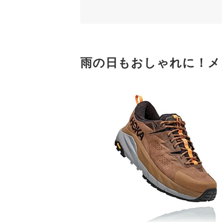
す。GORE-TEXアッパーとWAVE M
ど実用的な仕様。天候を問わずアウトド
3
履き心地重視なら、クッション性が高く40
4
長く使用するなら耐久性の高いタイプを選
雨の日もおしゃれに！メ
メンズの防水スニーカー全8商品おすすめ人気ラ
ほかにも雨の日に役立つアイテムをチェックしよ
メンズの防水スニーカーの売れ筋ランキングもチ