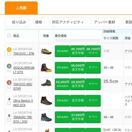
人気順
絞り込み
価格
対応アクティビティ
アッパー素材
着
詳細情報
商品
画像
最安価格
サイズ展開
用途
29,700円
29,700円
LA SPORTIVA
1
Amazon
不明
アプ
楽天市場
ヤフー
TX4 EVO
｜
37B
LA SPORTIVA
55,000円
2
Amazon
ヤフー
AEQUILIBRIUM
38～48
不明
楽天市場
LT GTX
LA SPORTIVA
25.5cm
35,200円
35,200円
3
ヤフー
TX4 EVO MID
アプ
Amazon
楽天市場
GTX®
LA SPORTIVA
ハイ
4
Amazon
楽天市場
ヤフー
Ultra Raptor II
スピ
ク
MID GTX
LA SPORTIVA
37,400円
5
Amazon
ヤフー
TRANGO TRK
38～48
不明
楽天市場
GTX
｜
31D
LA SPORTIVA
EU41（26.3c
トレ
6