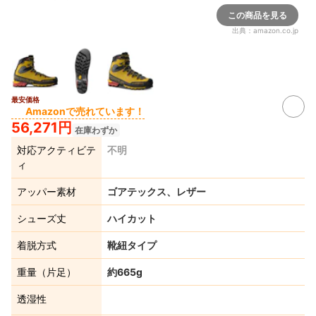
この商品を見る
出典：
amazon.co.jp
最安価格
Amazonで売れています！
56,271円
在庫わずか
対応アクティビテ
不明
ィ
アッパー素材
ゴアテックス、レザー
シューズ丈
ハイカット
着脱方式
靴紐タイプ
重量（片足）
約665g
透湿性