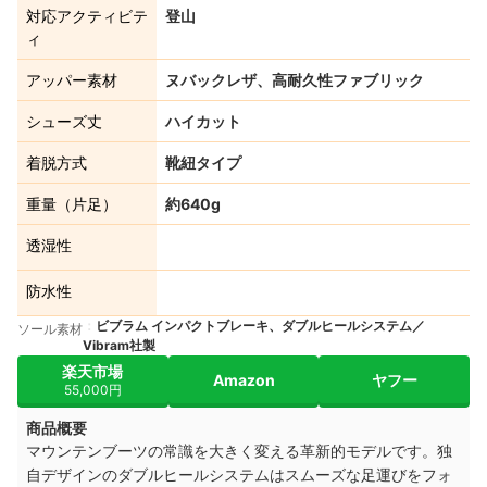
対応アクティビテ
登山
ィ
アッパー素材
ヌバックレザ、高耐久性ファブリック
シューズ丈
ハイカット
着脱方式
靴紐タイプ
重量（片足）
約640g
透湿性
防水性
ビブラム インパクトブレーキ、ダブルヒールシステム／
ソール素材
Vibram社製
楽天市場
Amazon
ヤフー
55,000円
商品概要
マウンテンブーツの常識を大きく変える革新的モデルです。独
自デザインのダブルヒールシステムはスムーズな足運びをフォ