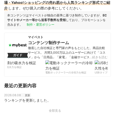
場・Yahoo!ショッピングの売れ筋から人気ランキング形式でご紹
介
します。ぜひ購入の際の参考にしてください。
本コンテンツはマイベストが独自の基準に基づき制作していますが、
EC
サイトやメーカー等から送客手数料を受領
しており、プロモーションを
含みます。
制作・運営ポリシー
マイベスト
コンテンツ制作チーム
徹底した自社検証と専門家の声をもとにした、商品比較
サービス。 月間3,000万以上のユーザーに向けて「コス
ガイド
メ」から「日用品」「家電」「金融サービス」まで、ベ
…続きを読む
ストな商品を選んでもらうために、毎日コンテンツを制
作中。
剤の吸水力を検証
コンテンツ制作チームのプロフィール
電動ネッククーラーの冷却力を検証
USBタイプCケー
最近の更新内容
2026.08.08
更新
ランキングを更新しました。
全部見る