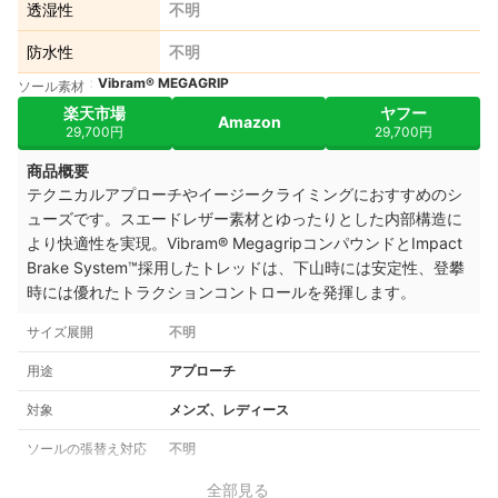
透湿性
不明
防水性
不明
Vibram® MEGAGRIP
ソール素材
楽天市場
ヤフー
Amazon
29,700円
29,700円
商品概要
テクニカルアプローチやイージークライミングにおすすめのシ
ューズです。スエードレザー素材とゆったりとした内部構造に
より快適性を実現。Vibram® MegagripコンパウンドとImpact
Brake System™採用したトレッドは、下山時には安定性、登攀
時には優れたトラクションコントロールを発揮します。
サイズ展開
不明
用途
アプローチ
対象
メンズ、レディース
ソールの張替え対応
不明
全部見る