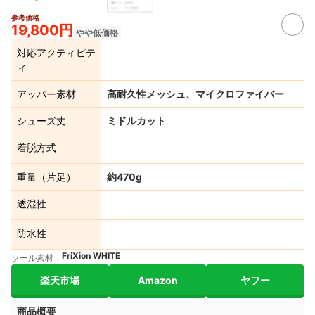
参考価格
19,800円
やや低価格
対応アクティビテ
ィ
アッパー素材
高耐久性メッシュ、マイクロファイバー
シューズ丈
ミドルカット
着脱方式
重量（片足）
約470g
透湿性
防水性
FriXion WHITE
ソール素材
楽天市場
Amazon
ヤフー
商品概要