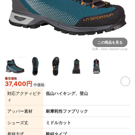
この商品を見る
出典：
item.rakuten.co.jp
最安価格
37,400円
中価格
対応アクティビテ
低山ハイキング、登山
ィ
アッパー素材
耐摩耗性ファブリック
シューズ丈
ミドルカット
着脱方式
靴紐タイプ