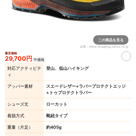
この商品を見る
出典：
store.shopping.yahoo.co.jp
最安価格
29,700円
中価格
対応アクティビテ
登山、低山ハイキング
ィ
アッパー素材
スエードレザー+ラバープロテクトエッジ
+トゥプロテクトラバー
シューズ丈
ローカット
着脱方式
靴紐タイプ
重量（片足）
約405g