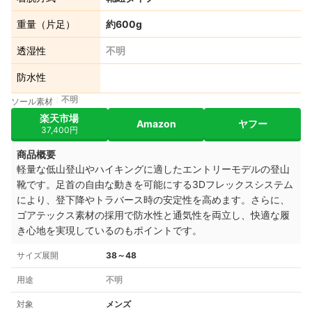
重量（片足）
約600g
透湿性
不明
防水性
不明
ソール素材
楽天市場
Amazon
ヤフー
37,400円
商品概要
軽量な低山登山やハイキングに適したエントリーモデルの登山
靴です。足首の自由な動きを可能にする3Dフレックスシステム
により、登下降やトラバース時の安定性を高めます。さらに、
ゴアテックス素材の採用で防水性と通気性を両立し、快適な履
き心地を実現しているのもポイントです。
サイズ展開
38～48
用途
不明
対象
メンズ