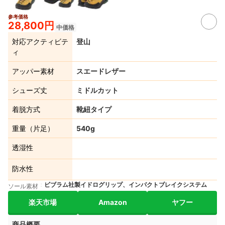
参考価格
28,800円
中価格
対応アクティビテ
登山
ィ
アッパー素材
スエードレザー
シューズ丈
ミドルカット
着脱方式
靴紐タイプ
重量（片足）
540g
透湿性
防水性
ビブラム社製イドログリップ、インパクトブレイクシステム
ソール素材
楽天市場
Amazon
ヤフー
商品概要