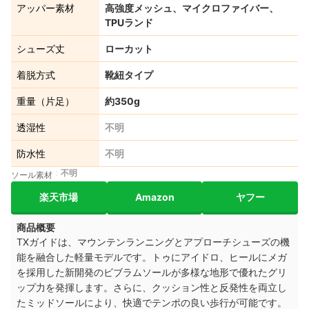
アッパー素材
高強度メッシュ、マイクロファイバー、
TPUランド
シューズ丈
ローカット
着脱方式
靴紐タイプ
重量（片足）
約350g
透湿性
不明
防水性
不明
不明
ソール素材
楽天市場
Amazon
ヤフー
商品概要
TXガイドは、マウンテンランニングとアプローチシューズの機
能を融合した軽量モデルです。トゥにアイドロ、ヒールにメガ
を採用した新開発のビブラムソールが多様な地形で優れたグリ
ップ力を発揮します。さらに、クッション性と反発性を両立し
たミッドソールにより、快適でテンポの良い歩行が可能です。