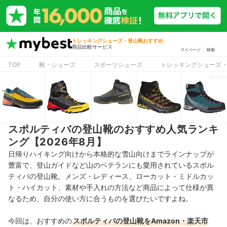
トレッキングシューズ・登山靴おすすめ
商品比較サービス
マイページ
検索
TOP
靴・シューズ
スポーツシューズ
トレッキングシューズ
スポルティバの登山靴のおすすめ人気ランキ
ング【2026年8月】
日帰りハイキング向けから本格的な雪山向けまでラインナップが
豊富で、登山ガイドなど山のベテランにも愛用されているスポル
ティバの登山靴。メンズ・レディース、ローカット・ミドルカッ
ト・ハイカット、素材や手入れの方法など商品によって仕様が異
なるため、自分の使い方に合うものを選びたいですよね。
今回は、おすすめの
スポルティバの登山靴をAmazon・楽天市