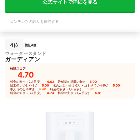
おいい。 【基本情報】 利用期間：現在
が跳ねることが少し
公式サイトで詳細を見る
も継続利用してるいる 2024年くらいか
【デザイン・サイズ
ら 利用プラン：契約期間の縛りなしプ
れでシンプルでイン
ラン 月額料金：3,000円以上4,000円未
で気に入っています
コンテンツの誤りを送信する
満 主な利用用途：水分補給（そのまま
用期間：2025年7
飲むため）、料理
ン：契約期間の縛り
金：3,000円以上4
用途：水分補給（そ
お茶・コーヒー・お
4位
検証4位
ウォータースタンド
ガーディアン
検証スコア
4.70
料金の安さ（2人目安）
4.62
｜
最低契約期間の短さ
5.00
｜
日常使いのしやすさ
5.00
｜
水の注文・受け取り・ゴミ捨ての手軽さ
5.00
｜
手入れのしやすさ
4.40
｜
料金の安さ（1人目安）
3.92
｜
料金の安さ（3人目安）
4.73
｜
料金の安さ（4人目安）
4.81