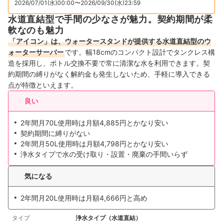
2026/07/01(水)00:00〜2026/09/30(水)23:59
水道直結型で手間の少なさが魅力。契約期間が柔
軟なのも魅力
「アイコン」は、ウォータースタンドが提供する水道直結型のウ
ォーターサーバー
です。幅18cmのコンパクト設計でタンクレス構
造を採用し、ボトル交換不要で常に清潔な水を利用できます。契
約期間の縛りがなく解約金も発生しないため、手軽に導入できる
点が特徴といえます。
良い
2年間月70L使用時は月額4,885円とかなり安い
契約期間に縛りがない
2年間月50L使用時は月額4,798円とかなり安い
浄水タイプで水の受け取り・設置・廃棄の手間いらず
気になる
2年間月20L使用時は月額4,666円と高め
タイプ
浄水タイプ（水道直結）