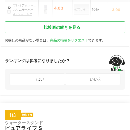
プレミアムウォー
4.03
10
公式サイト
10位
3.96
ター
スリムサーバー
4（ショートタイ
プ）
比較表の続きを見る
お探しの商品がない場合は、
商品の掲載をリクエスト
できます。
ランキングは参考になりましたか？
はい
いいえ
1位
検証1位
ウォータースタンド
ピュアライフ S