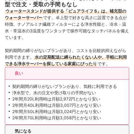
型で注文・受取の手間もなし
ウォータースタンドが提供する「ピュアライフ S」は、補充型の
ウォーターサーバー
です。卓上型で好きな高さに設置できる点が
特徴。ナノアルミナ繊維フィルターによる浄水性能と、冷水・温
水・常温水の3温度をワンタッチで操作可能なタッチパネルを備え
ています。
契約期間の縛りがないプランがあり、コストを比較的抑えながら
利用できます。
水の定期配送に縛られたくない人や、手軽に利用
できる浄水サーバーを探している家庭にぴったり
です。
良い
契約期間の縛りがないプランがあり、気軽に利用できる
浄水型で、水の注文や受け取りの手間がない
2年間月20L利用時は月額2,972円とかなり安い
2年間月40L利用時は月額3,007円とかなり安い
2年間月50L利用時は月額3,024円とかなり安い
2年間月70L利用時は月額3,058円とかなり安い
気になる