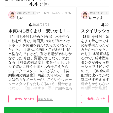
4.4
（5件）
女性 | 30代 | 4人暮らし | 集合住宅（2LDK~3LDK相当）
独自アンケート
独自アンケート
ちい
ゆーまま
4
4
2026/03/25
2026
水買いに行くより、安いかも！？
スタイリッシュ
比べるみて！
なじむ浄水型ウ
【利用を検討し始めた理由】 水を中心
【利用を検討し始め
に飲む生活で、毎回買い物で2㍑のペッ
をよく飲むのですが
トボトルを何箱を買わないといけなかっ
のが手間だったから
たから。 【選んだ理由・こだわり】 給
みたかったから。 
水型なんですけど、置ける場がそれしか
わり】 水道直結型
なかった 今は、変更できるなら、気に
るので、給水型を選
なる 【料金の満足度】 水をペットボト
タンクが外から見え
ルで買いに行く手間とお金を考えたら、
ッシュでリビングの
ウォータースタンドの方が安い。 【契
ので。 【料金の満
約期間の満足度】 商品はいいのが、最
配型に比べてかなり
近は色々なメーカーが、こういうウォー
気にせず使えます。
タースタンドをだしてるので、料金がき
料金もかからないの
になる。 【使いやすさ・手入れのしや
約期間の満足度】 
詳細を見る
すさ】 とても使いやすい。ボタンもそ
いのが魅力で、いつ
んなに、多くないので ワンタッチで水
い、契約しました。
参考になった
1
参考になった
問題を報告
問
が出てる。 【デザイン・サイズの満足
のでやめる予定はな
度】 シンプルなデザインで気に入って
すさ・手入れのしや
るけど、途中で色など変更できたら、な
コップを置く場所ま