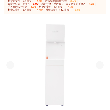
料金の安さ（2人目安）
4.01
｜
最低契約期間の短さ
3.00
｜
とても良いと思います。 コップに汲む
日常使いのしやすさ
5.00
｜
水の注文・受け取り・ゴミ捨ての手軽さ
4.25
｜
手入れのしやすさ
4.05
｜
料金の安さ（1人目安）
4.36
｜
のは良いのですが、お水の出方がチョロ
料金の安さ（3人目安）
4.00
｜
料金の安さ（4人目安）
3.85
チョロなので、水筒などに入れる際は時
間がかかってしまいます。 【デザイ
ン・サイズの満足度】 見た目が決め手
になったので、シンプルで気に入ってい
ます。キッチンに置いても、十分スペー
スは確保出来るので、お料理の際に気に
なることもありません。 【基本情報】
利用期間：2020年10月〜継続中 利用プ
ラン：2年プラン 月額料金：4,000円以
上5,000円未満 主な利用用途：水分補給
（そのまま飲むため）、 お茶・コーヒ
ー・お酒作り、料理