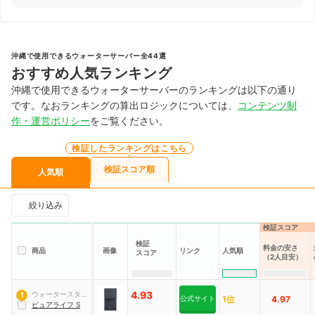
沖縄で使用できるウォーターサーバー全44選
おすすめ人気ランキング
沖縄で使用できるウォーターサーバーのランキングは以下の通り
です。なおランキングの算出ロジックについては、
コンテンツ制
作・運営ポリシー
をご覧ください。
検証したランキングはこちら
検証スコア順
人気順
絞り込み
検証スコア
検証
料金の安さ
商品
画像
リンク
人気順
スコア
（2人目安）
4.93
ウォータースタン
1
公式サイト
1位
4.97
ド
ピュアライフ S