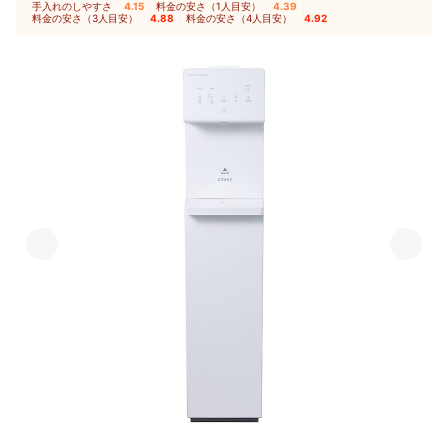
手入れのしやすさ
4.15
｜
料金の安さ（1人目安）
4.39
｜
も、まだ少し大きすぎるのかなというふ
料金の安さ（3人目安）
4.88
｜
料金の安さ（4人目安）
4.92
うにも思います。 【基本情報】 利用期
間：2023年12月～継続中 利用プラン：
契約期間の縛りなしプラン 月額料金：
4,000円以上5,000円未満 主な利用用
途：