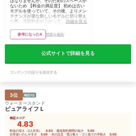
ばなりませんが、そのためのスペースが
ないため 【料金の満足度】 初めは古い
モデルを使っていて、その後、よりメン
テナンスが楽な新しいモデルに切り替え
た際、月額料金が上がってしまいまし
詳細を見る
た。メンテナンスコストは下がっている
はずなのに、料金が上がるのはあまり納
参考になった
4
問題を報告
得できず、少し高いなと感じています。
【契約期間の満足度】 特に期間やプラ
ンに対するこだわりはありませんでし
た。月額料金しかないものだと思ってい
公式サイトで詳細を見る
たので、そのようなキャンペーンの存在
自体知りません。そのため、特に不満は
ありません 【使いやすさ・手入れのし
コンテンツの誤りを送信する
やすさ】 基本的な使い方としては問題
はないが、給水量の選択が180ml、
300ml、そして3分間という時間設定し
かないので、この「3分間」がすごく使
いづらい。1分間などに設定変更ができ
3位
検証2位
れば、非常に便利なのにと思う。 【デ
ウォータースタンド
ザイン・サイズの満足度】 初めに契約
ピュアライフ L
していたのはとても巨大なタイプだった
ので、その後に出た、機能は変わらずサ
検証スコア
イズだけが小さいタイプには非常に満足
4.83
しています。 ただ、客観的に見ると、
キッチンやリビングの片隅にその筐体が
料金の安さ（2人目安）
4.83
｜
最低契約期間の短さ
5.00
｜
あるのは、たとえ小型化されたとして
日常使いのしやすさ
5.00
｜
水の注文・受け取り・ゴミ捨ての手軽さ
5.00
｜