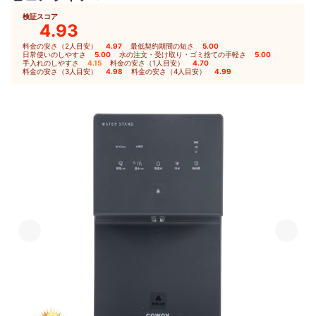
検証スコア
4.93
料金の安さ（2人目安）
4.97
｜
最低契約期間の短さ
5.00
｜
日常使いのしやすさ
5.00
｜
水の注文・受け取り・ゴミ捨ての手軽さ
5.00
｜
手入れのしやすさ
4.15
｜
料金の安さ（1人目安）
4.70
｜
料金の安さ（3人目安）
4.98
｜
料金の安さ（4人目安）
4.99