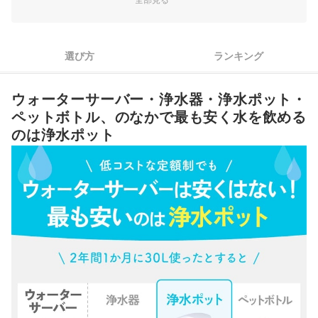
2
水の種類にこだわりたいなら、宅配水タイプがおすすめ
選び方
ランキング
置きたい場所や使用する人の身長に合わせて床置きか卓上か選
3
ぼう
4
使用したいシーンにあわせた機能があるかも確認しよう
ウォーターサーバー・浄水器・浄水ポット・
ペットボトル、のなかで最も安く水を飲める
加熱殺菌機能がついているものや、定期的に本体交換か業者メ
5
のは浄水ポット
ンテナンスしてもらえるとより安心
沖縄で使用できるウォーターサーバー全44選おすすめ人気ランキング
ウォーターサーバーのメリット・デメリットは？
ウォーターサーバー本体は、レンタル・購入どっちがお得？
ウォーターサーバーの電気代は月額いくら？
ウォーターサーバーの水は安全？掃除はどのくらい必要？
ウォーターサーバーの契約から解約の流れは？