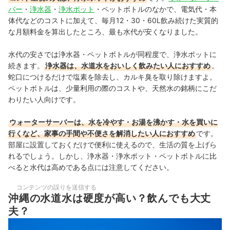
バー
・
浄水器
・
浄水ポット
・ペットボトルのなかで、電気代・本
体代などのコストに加えて、毎月12・30・60L飲み続けた実質的
な月額料金を算出したところ、最も水代が安くなりました。
水代の安さでは浄水器・ペットボトルが同程度で、浄水ポットに
続きます。
浄水器は、水道水をおいしく飲みたい人におすすめ
。
蛇口につけるだけで塩素を除去し、カルキ臭を取り除けますよ。
ペットボトルは、少量利用の際のコストや、天然水の銘柄にこだ
わりたい人向けです。
ウォーターサーバーは、水を冷やす・お湯を沸かす・水を買いに
行くなど、家事の手間や不便さを解消したい人におすすめ
です。
部屋に設置しておくだけで便利に使えるので、生活の質を上げら
れるでしょう。しかし、浄水器・浄水ポット・ペットボトルに比
べると水代は高めである点には注意してください。
コンテンツの誤りを送信する
沖縄の水道水は硬度が高い？飲んでも大丈
夫？