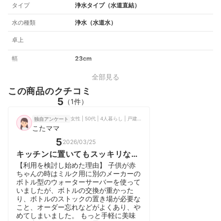
タイプ
浄水タイプ（水道直結）
水の種類
浄水（水道水）
卓上
幅
23cm
全部見る
この商品のクチコミ
5
（1件）
女性 | 50代 | 4人暮らし | 戸建て
独自アンケート
こたママ
5
2026/03/25
キッチンに置いてもスッキリな水
道直結浄水型ウォーターサーバー
【利用を検討し始めた理由】 子供が赤
ちゃんの時はミルク用に別のメーカーの
ボトル型のウォーターサーバーを使って
いましたが、ボトルの交換が重かった
り、ボトルのストックの置き場が必要な
こと、オーダー忘れなどがよくあり、や
めてしまいました。 もっと手軽に美味