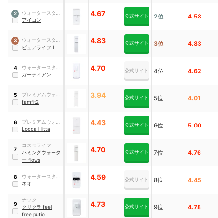
4.67
ウォータースタン
2
公式サイト
2位
4.58
ド
アイコン
4.83
ウォータースタン
3
公式サイト
3位
4.83
ド
ピュアライフ L
4.70
ウォータースタン
4
公式サイト
4位
4.62
ド
ガーディアン
3.94
プレミアムウォー
5
公式サイト
5位
4.01
ター
famfit2
4.43
プレミアムウォー
6
公式サイト
6位
5.00
ター
Locca
｜
litta
コスモライフ
4.70
7
公式サイト
7位
4.76
ハミングウォータ
ー flows
4.59
ウォータースタン
8
公式サイト
8位
4.45
ド
ネオ
ナック
4.73
9
公式サイト
9位
4.78
クリクラ feel
free putio