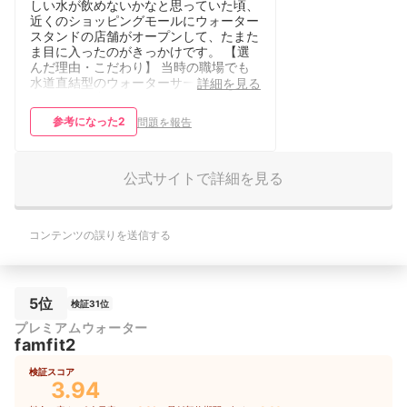
しい水が飲めないかなと思っていた頃、
近くのショッピングモールにウォーター
スタンドの店舗がオープンして、たまた
ま目に入ったのがきっかけです。 【選
んだ理由・こだわり】 当時の職場でも
水道直結型のウォーターサーバーを使用
詳細を見る
していて便利だとは思っていましたが、
場所を取る為、家庭ではある程度場所が
参考になった
2
問題を報告
確保できないと無理だと思っていまし
た。 ウォータースタンドは小型で我が
家のキッチンにも置けるサイズ感で、見
た目もかわいらしかったのが決め手にな
公式サイトで詳細を見る
りました。 【料金の満足度】 スーパー
には無料の水も提供されていたりします
がそれを汲みに行ったり、ペットボトル
コンテンツの誤りを送信する
を買ってきたりする手間や、置き場を考
えると、今の料金は妥当かなとは思いま
す。ただ、電気代が高騰してきているの
で、トータルで考えたときは少し高いか
なと思います。 【契約期間の満足度】
5位
検証31位
入った当時はどれだけ使うかわからなか
プレミアムウォーター
ったので、長得プランに入りました。使
famfit2
っていて特に不満な点もなく、そのまま
使い続けています。 【使いやすさ・手
検証スコア
入れのしやすさ】 掃除はらくですし、
3.94
メンテナンスも今はフィルターやキット
が送られてきて自分でも出来る手軽さは