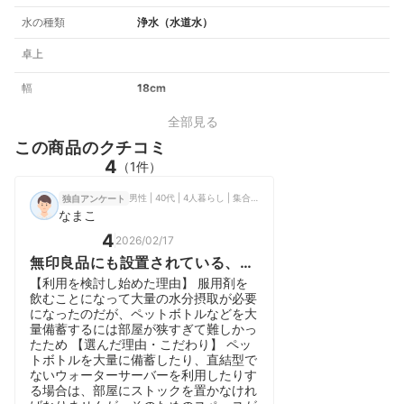
水の種類
浄水（水道水）
卓上
幅
18cm
全部見る
この商品のクチコミ
4
（1件）
男性 | 40代 | 4人暮らし | 集合住宅（1DK・1LDK相当）
独自アンケート
なまこ
4
2026/02/17
無印良品にも設置されている、エ
コでおしゃれな浄水型ウォーター
【利用を検討し始めた理由】 服用剤を
サーバー。
飲むことになって大量の水分摂取が必要
になったのだが、ペットボトルなどを大
量備蓄するには部屋が狭すぎて難しかっ
たため 【選んだ理由・こだわり】 ペッ
トボトルを大量に備蓄したり、直結型で
ないウォーターサーバーを利用したりす
る場合は、部屋にストックを置かなけれ