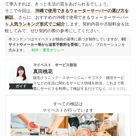
て導入すれば、きっと生活の質をあげられるでしょう。
そこで今回は、
沖縄で使用できるウォーターサーバーの選び方を
解説
。さらに、おすすめの沖縄で使用できるウォーターサーバー
を
人気ランキング形式でご紹介
します。契約内容や月額料金を比
較してみて、ぜひ契約の際の参考にしてください。
本コンテンツはマイベストが独自の基準に基づき制作していますが、
EC
サイトやメーカー等から送客手数料を受領
しており、プロモーションを
含みます。
制作・運営ポリシー
マイベスト サービス担当
真田桃花
脱毛クリニック・スポーツジム・サブスク・婚活サービ
スなどの生活に関わるサービス領域を担当。これまで実
ガイド
際にサービスを利用して検証するだけでなく、医師や婚
…続きを読む
活アドバイザーなど多種多様な専門家への取材を通じて
サービスを比較検証してきた。「選ぶのが難しい領域だ
すべての検証は
からこそ、徹底検証を通じて全ユーザーが選びやすい情
マイベストが行っています
報を届ける」ことをモットーに活動している。
真田桃花のプロフィール