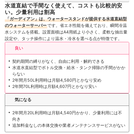
水道直結で手間なく使えて、コストも比較的安
い。少量利用は割高
「ガーディアン」は、ウォータースタンドが提供する水道直結型
のウォーターサーバー
です。省エネ性能を備えており、瞬間冷温
水システムを搭載。設置面積はA4用紙より小さく、柔軟な抽出量
設定や、タッチ操作により温水・冷水を選べる点が特徴です。
良い
契約期間の縛りがなく、自由に利用・解約できる
水道水直結型でボトル交換・給水・タンク掃除の手間がかか
らない
2年間月50L利用時は月額4,580円とかなり安め
2年間70L利用時は月額4,607円とかなり安い
気になる
2年間月20L利用時は月額4,540円かかり、少量利用には不
向き
追加料金なしの本体交換や業者メンテナンスサービスがない