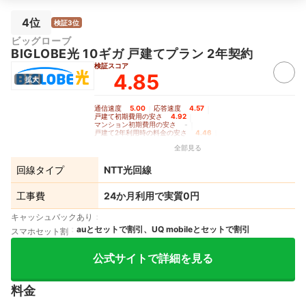
4位
検証3位
ビッグローブ
BIGLOBE光 10ギガ 戸建てプラン 2年契約
検証スコア
4.85
拡大
通信速度
5.00
｜
応答速度
4.57
｜
戸建て初期費用の安さ
4.92
｜
マンション初期費用の安さ
-
｜
戸建て2年利用時の料金の安さ
4.46
｜
戸建て3年利用時の料金の安さ
4.72
｜
全部見る
戸建て5年利用時の料金の安さ
4.20
｜
マンション2年利用時の料金の安さ
-
｜
マンション3年利用時の料金の安さ
-
｜
回線タイプ
NTT光回線
マンション5年利用時の料金の安さ
-
｜
Wi-Fiルーターレンタルの充実度
4.53
工事費
24か月利用で実質0円
キャッシュバックあり
auとセットで割引、UQ mobileとセットで割引
スマホセット割
公式サイトで詳細を見る
料金