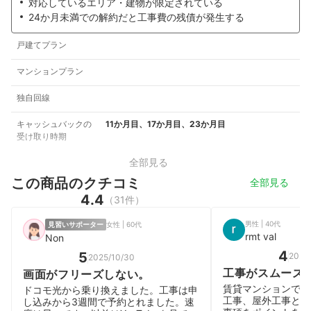
対応しているエリア・建物が限定されている
24か月未満での解約だと工事費の残債が発生する
戸建てプラン
マンションプラン
独自回線
キャッシュバックの
11か月目、17か月目、23か月目
受け取り時期
全部見る
この商品のクチコミ
全部見る
4.4
（31件）
男性 | 40代
見習いサポーター
女性 | 60代
rmt val
Non
4
5
2026
2025/10/30
工事がスムーズ
画面がフリーズしない。
賃貸マンションで導
ドコモ光から乗り換えました。工事は申
工事、屋外工事とも
し込みから3週間で予約とれました。速