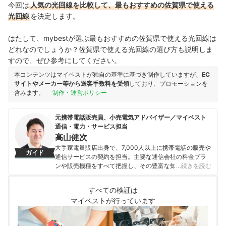
今回は
人気の光回線を比較して、最もおすすめの佐賀県で使える
光回線
を決定します。
はたして、mybestが選ぶ最もおすすめの佐賀県で使える光回線は
どれなのでしょうか？佐賀県で使える光回線の選び方も説明しま
すので、ぜひ参考にしてください。
本コンテンツはマイベストが独自の基準に基づき制作していますが、
EC
サイトやメーカー等から送客手数料を受領
しており、プロモーションを
含みます。
制作・運営ポリシー
元携帯電話販売員、小売電気アドバイザー／マイベスト
通信・電力・サービス担当
高山健次
大手家電量販店出身で、7,000人以上に携帯電話の販売や
ガイド
通信サービスの契約を担当。主要な通信会社の料金プラ
ンや販売機種をすべて把握し、その豊富な知識で店舗販
…続きを読む
売ランキングにおいて個人表彰もされている。 その後マ
イベストに入社、携帯電話や光ファイバー回線キャリ
すべての検証は
ア・インターネットプロバイダーなどの通信会社を専門
マイベストが行っています
に担当しており、格安SIMやホームルーターを実際に回線
契約し各社の料金プランや通信速度の比較を行うととも
に、モバイルだけでなく10社以上の戸建て・マンション