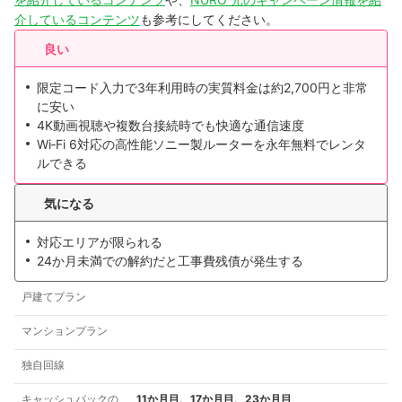
介しているコンテンツ
も参考にしてください。
良い
限定コード入力で3年利用時の実質料金は約2,700円と非常
に安い
4K動画視聴や複数台接続時でも快適な通信速度
Wi‑Fi 6対応の高性能ソニー製ルーターを永年無料でレンタ
ルできる
気になる
対応エリアが限られる
24か月未満での解約だと工事費残債が発生する
戸建てプラン
マンションプラン
独自回線
キャッシュバックの
11か月目、17か月目、23か月目