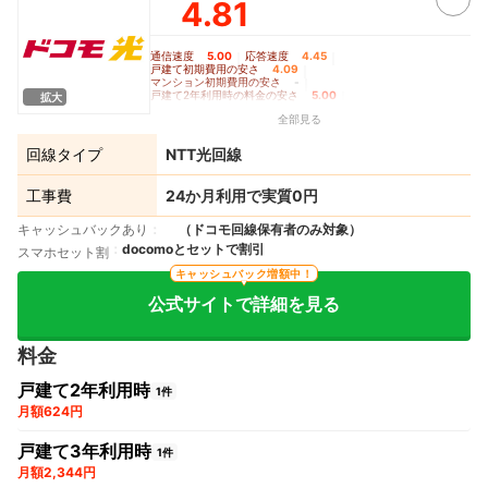
4.81
通信速度
5.00
｜
応答速度
4.45
｜
戸建て初期費用の安さ
4.09
｜
マンション初期費用の安さ
-
｜
戸建て2年利用時の料金の安さ
5.00
｜
拡大
戸建て3年利用時の料金の安さ
5.00
｜
全部見る
戸建て5年利用時の料金の安さ
4.88
｜
マンション2年利用時の料金の安さ
-
｜
マンション3年利用時の料金の安さ
-
｜
回線タイプ
NTT光回線
マンション5年利用時の料金の安さ
-
｜
Wi-Fiルーターレンタルの充実度
4.70
工事費
24か月利用で実質0円
キャッシュバックあり
（ドコモ回線保有者のみ対象）
docomoとセットで割引
スマホセット割
キャッシュバック増額中！
公式サイトで詳細を見る
料金
戸建て2年利用時
1件
月額624円
戸建て3年利用時
1件
月額2,344円