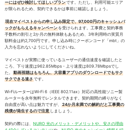
ーにはぜひ検討してほしいプラン
です。ただし、利用可能エリア
が限られるため、契約できるかは事前に確認しましょう。
現在マイベストからの申し込み限定で、97,000円のキャッシュバ
ックがもらえるキャンペーン
を受けられます。工事費と契約事務
手数料の割引と2か月の無料体験もあるため、3年利用時の実質月
額料金は約2,700円です。申し込み時にクーポンコード「mbt」の
入力を忘れないようにしてくださいね。
マイベストが実際に使っているユーザーの通信速度を確認したと
ころ、下り速度は962.85Mbps・上り速度は809.78Mbpsでし
た。
動画視聴はもちろん、大容量アプリのダウンロードでもサク
サクできる速さ
です。
Wi‑FiルーターはWi‑Fi 6（IEEE 802.11ax）対応の高性能ソニー製
ルーターを永年無料でレンタルできます。契約期間の縛りがなく
自由度が高い点は魅力ですが、
24か月未満での解約だと工事費の
残債が発生するので注意
しましょう。
契約の際には、
NURO 光のメリット・デメリットや、安さの理由
を紹介しているコンテンツ
や、
NURO 光のキャンペーン情報を紹