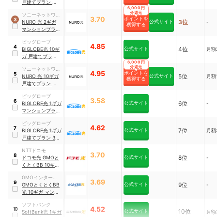
ョンズ
戸建てプラン 契約
6,000円
期間なし
分還元
ソニーネットワー
3.70
ポイントを
3
公式サイト
3位
クコミュニケーシ
NURO 光 2ギガ
-
獲得する
ョンズ
マンションプラン
契約期間なし
ビッグローブ
4.85
4
公式サイト
4位
BIGLOBE光 10ギ
月額2
ガ 戸建てプラン 2
6,000円
年契約
分還元
ソニーネットワー
4.95
ポイントを
5
公式サイト
5位
クコミュニケーシ
NURO 光 10ギガ
月額1
獲得する
ョンズ
戸建てプラン 契約
期間なし
ビッグローブ
3.58
6
公式サイト
6位
BIGLOBE光 1ギガ
-
マンションプラン
3年契約
ビッグローブ
4.62
7
公式サイト
7位
BIGLOBE光 1ギガ
月額3
戸建てプラン 3年
契約
NTTドコモ
3.70
8
公式サイト
8位
ドコモ光 GMOと
-
くとくBB 10ギガ
マンションプラン
GMOインターネ
2年契約
3.69
9
公式サイト
9位
ット
GMOとくとくBB
-
光 10ギガ マンシ
ョンタイプ 契約期
ソフトバンク
間なし
4.52
10
公式サイト
10位
SoftBank光 1ギガ
月額3