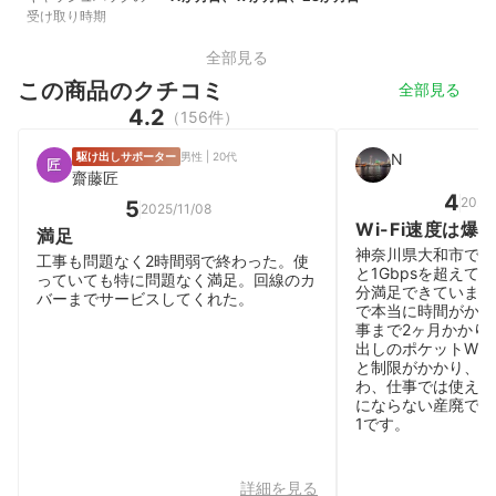
受け取り時期
全部見る
この商品のクチコミ
全部見る
4.2
（156件）
駆け出しサポーター
男性 | 20代
N
齋藤匠
4
2026
5
2025/11/08
Wi-Fi速度は爆
満足
神奈川県大和市で通
工事も問題なく2時間弱で終わった。使
と1Gbpsを超えて
っていても特に問題なく満足。回線のカ
分満足できています
バーまでサービスしてくれた。
で本当に時間がかか
事まで2ヶ月かかりま
出しのポケットWi-F
と制限がかかり、Yo
わ、仕事では使えな
にならない産廃でし
1です。
詳細を見る