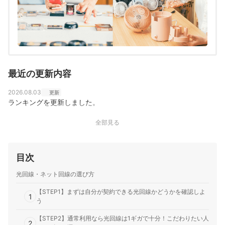
向けの光回線の通信速度・速度制限も調査している。 ま
た通信サービスだけでなく、ファイナンシャルプランナ
ーの視点含めて電気代など固定費支出見直しのガイドも
している。
高山健次のプロフィール
最近の更新内容
2026.08.03
更新
ランキングを更新しました。
全部見る
目次
光回線・ネット回線の選び方
【STEP1】まずは自分が契約できる光回線かどうかを確認しよ
1
う
【STEP2】通常利用なら光回線は1ギガで十分！こだわりたい人
2