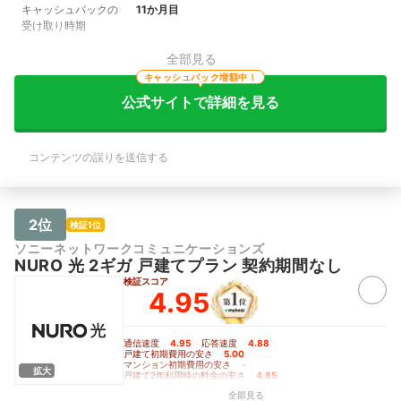
キャッシュバックの
11か月目
受け取り時期
全部見る
キャッシュバック増額中！
公式サイトで詳細を見る
コンテンツの誤りを送信する
2位
検証1位
ソニーネットワークコミュニケーションズ
NURO 光 2ギガ 戸建てプラン 契約期間なし
検証スコア
4.95
通信速度
4.95
｜
応答速度
4.88
｜
戸建て初期費用の安さ
5.00
｜
マンション初期費用の安さ
-
｜
拡大
戸建て2年利用時の料金の安さ
4.85
｜
戸建て3年利用時の料金の安さ
4.95
｜
全部見る
戸建て5年利用時の料金の安さ
5.00
｜