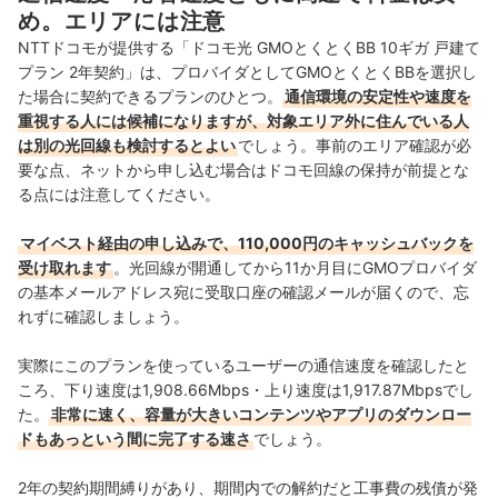
め。エリアには注意
NTTドコモが提供する「ドコモ光 GMOとくとくBB 10ギガ 戸建て
プラン 2年契約」は、プロバイダとしてGMOとくとくBBを選択し
た場合に契約できるプランのひとつ。
通信環境の安定性や速度を
重視する人には候補になりますが、対象エリア外に住んでいる人
は別の光回線も検討するとよい
でしょう。事前のエリア確認が必
要な点、ネットから申し込む場合はドコモ回線の保持が前提とな
る点には注意してください。
マイベスト経由の申し込みで、110,000円のキャッシュバックを
受け取れます
。光回線が開通してから11か月目にGMOプロバイダ
の基本メールアドレス宛に受取口座の確認メールが届くので、忘
れずに確認しましょう。
実際にこのプランを使っているユーザーの通信速度を確認したと
ころ、下り速度は1,908.66Mbps・上り速度は1,917.87Mbpsでし
た。
非常に速く、容量が大きいコンテンツやアプリのダウンロー
ドもあっという間に完了する速さ
でしょう。
2年の契約期間縛りがあり、期間内での解約だと工事費の残債が発