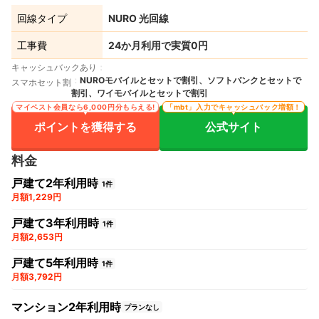
マンション2年利用時の料金の安さ
-
｜
マンション3年利用時の料金の安さ
-
｜
回線タイプ
NURO 光回線
マンション5年利用時の料金の安さ
-
｜
Wi-Fiルーターレンタルの充実度
4.90
工事費
24か月利用で実質0円
キャッシュバックあり
NUROモバイルとセットで割引、ソフトバンクとセットで
スマホセット割
割引、ワイモバイルとセットで割引
マイベスト会員なら6,000円分もらえる!
「mbt」入力でキャッシュバック増額！
ポイントを獲得する
公式サイト
料金
戸建て2年利用時
1件
月額1,229円
戸建て3年利用時
1件
月額2,653円
戸建て5年利用時
1件
月額3,792円
マンション2年利用時
プランなし