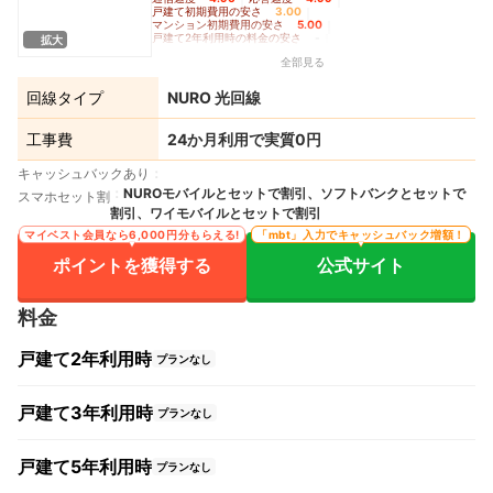
戸建て初期費用の安さ
3.00
｜
マンション初期費用の安さ
5.00
｜
戸建て2年利用時の料金の安さ
-
｜
拡大
戸建て3年利用時の料金の安さ
3.00
｜
全部見る
戸建て5年利用時の料金の安さ
-
｜
マンション2年利用時の料金の安さ
4.92
｜
マンション3年利用時の料金の安さ
5.00
｜
回線タイプ
NURO 光回線
マンション5年利用時の料金の安さ
5.00
｜
Wi-Fiルーターレンタルの充実度
4.90
工事費
24か月利用で実質0円
キャッシュバックあり
NUROモバイルとセットで割引、ソフトバンクとセットで
スマホセット割
割引、ワイモバイルとセットで割引
マイベスト会員なら6,000円分もらえる!
「mbt」入力でキャッシュバック増額！
ポイントを獲得する
公式サイト
料金
戸建て2年利用時
プランなし
戸建て3年利用時
プランなし
戸建て5年利用時
プランなし