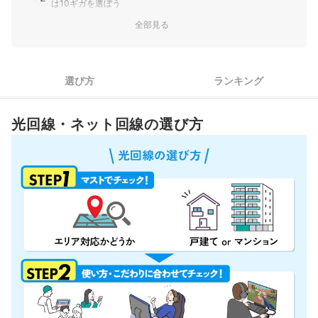
は10ギガを選ぼう
全部見る
【STEP3】光回線は実質料金で判断しよう！月額料金だけでは
3
比較できない
佐賀県の光回線の選び方
選び方
ランキング
1
はじめに検討すべきは、独自回線で高速のNURO光
光回線・ネット回線の選び方
NURO光の提供エリアに入っていなかったら、ほかの独自回線
2
の光サービスを選ぼう
佐賀県の光回線全89選おすすめ人気ランキング