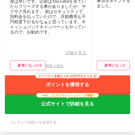
事項をポイントを押
度は早いです。以前はYouTubeを見てい
ました。
たらフリーズする事がありましたが、サ
クサク見れます。 前はセキュリティで
別料金を払っていたので、月額費用も千
円程度下がるかなぁと思っています。キ
ャッシュバックキャンペーンもやってい
るので、お勧めです。
詳細を見る
参考になった
5
参考になった
問題を報告
問
マイベスト会員なら6,000円分もらえる!
ポイントを獲得する
「mbt」入力でキャッシュバック増額！
公式サイトで詳細を見る
コンテンツの誤りを送信する