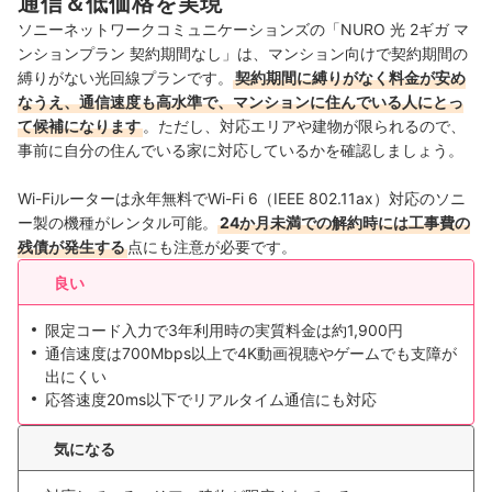
通信＆低価格を実現
ソニーネットワークコミュニケーションズの「NURO 光 2ギガ マ
ンションプラン 契約期間なし」は、マンション向けで契約期間の
縛りがない光回線プランです。
契約期間に縛りがなく料金が安め
なうえ、通信速度も高水準で、マンションに住んでいる人にとっ
て候補になります
。ただし、対応エリアや建物が限られるので、
事前に自分の住んでいる家に対応しているかを確認しましょう。
Wi-Fiルーターは永年無料でWi-Fi 6（IEEE 802.11ax）対応のソニ
ー製の機種がレンタル可能。
24か月未満での解約時には工事費の
残債が発生する
点にも注意が必要です。
良い
限定コード入力で3年利用時の実質料金は約1,900円
通信速度は700Mbps以上で4K動画視聴やゲームでも支障が
出にくい
応答速度20ms以下でリアルタイム通信にも対応
気になる