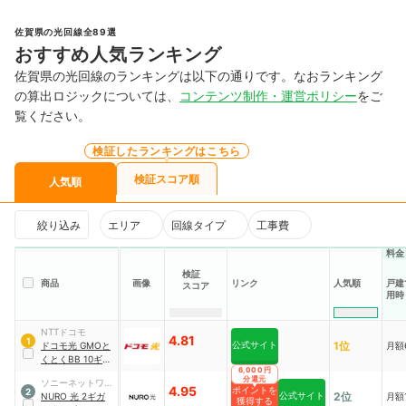
佐賀県の光回線全89選
おすすめ人気ランキング
佐賀県の光回線のランキングは以下の通りです。なおランキング
の算出ロジックについては、
コンテンツ制作・運営ポリシー
をご
覧ください。
検証したランキングはこちら
検証スコア順
人気順
絞り込み
エリア
回線タイプ
工事費
料金
検証
商品
画像
リンク
人気順
戸建
スコア
用時
NTTドコモ
4.81
1
公式サイト
1位
ドコモ光 GMOと
月額
くとくBB 10ギガ
6,000円
戸建てプラン 2年
分還元
ソニーネットワー
契約
4.95
ポイントを
2
公式サイト
2位
クコミュニケーシ
NURO 光 2ギガ
月額1
獲得する