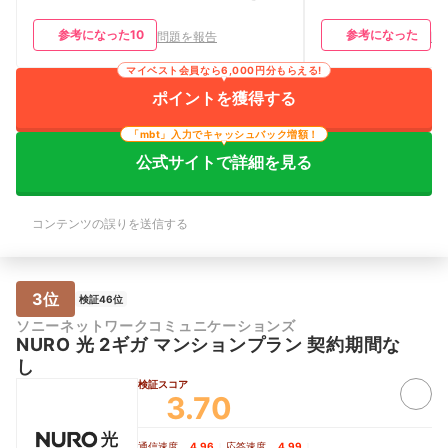
参考になった
10
参考になった
問題を報告
問
マイベスト会員なら6,000円分もらえる!
ポイントを獲得する
「mbt」入力でキャッシュバック増額！
公式サイトで詳細を見る
コンテンツの誤りを送信する
3位
検証46位
ソニーネットワークコミュニケーションズ
NURO 光 2ギガ マンションプラン 契約期間な
し
検証スコア
3.70
通信速度
4.96
｜
応答速度
4.99
｜