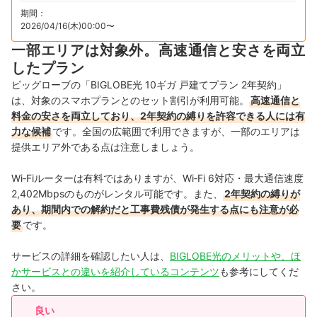
期間：
2026/04/16(木)00:00〜
一部エリアは対象外。高速通信と安さを両立
したプラン
ビッグローブの「BIGLOBE光 10ギガ 戸建てプラン 2年契約」
は、対象のスマホプランとのセット割引が利用可能。
高速通信と
料金の安さを両立しており、2年契約の縛りを許容できる人には有
力な候補
です。全国の広範囲で利用できますが、一部のエリアは
提供エリア外である点は注意しましょう。
Wi‑Fiルーターは有料ではありますが、Wi‑Fi 6対応・最大通信速度
2,402Mbpsのものがレンタル可能です。また、
2年契約の縛りが
あり、期間内での解約だと工事費残債が発生する点にも注意が必
要
です。
サービスの詳細を確認したい人は、
BIGLOBE光のメリットや、ほ
かサービスとの違いを紹介しているコンテンツ
も参考にしてくだ
さい。
良い