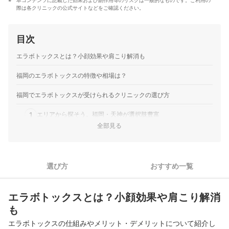
本コンテンツに記載した効果および副作用等のリスクは一般的なものです。ご利用の
際は各クリニックの公式サイトなどをご確認ください。
目次
エラボトックスとは？小顔効果や肩こり解消も
福岡のエラボトックスの特徴や相場は？
福岡でエラボトックスが受けられるクリニックの選び方
1
エリアから探そう。福岡・天神が選択肢豊富
全部見る
2
ボツリヌストキシン製剤の種類に注目！アラガンが人気
3
技術力の高さでクリニックを選ぼう
選び方
おすすめ一覧
4
継続しやすい値段設定かどうかもチェック
エラボトックスとは？小顔効果や肩こり解消
5
通いやすさ・雰囲気はカウンセリングで確認しよう
も
おすすめの福岡でエラボトックスが受けられるクリニック38選
エラボトックスの仕組みやメリット・デメリットについて紹介し