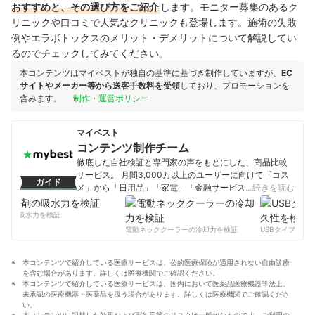
おすすめと、その選び方をご紹介
します。モニター募集のあるク
リニックや口コミで人気なクリニックも登場します。施術の失敗
例やエラボトックスのメリット・デメリットについて解説してい
るのでチェックしてみてください。
本コンテンツはマイベストが独自の基準に基づき制作していますが、
EC
サイトやメーカー等から送客手数料を受領
しており、プロモーションを
含みます。
制作・運営ポリシー
マイベスト
コンテンツ制作チーム
徹底した自社検証と専門家の声をもとにした、商品比較
サービス。 月間3,000万以上のユーザーに向けて「コス
ガイド
メ」から「日用品」「家電」「金融サービス」まで、ベ
…続きを読む
ストな商品を選んでもらうために、毎日コンテンツを制
作中。
剤の吸水力を検証
コンテンツ制作チームのプロフィール
電動ネッククーラーの冷却力を検証
USBタイプCケー
本コンテンツで紹介している医療サービスは、公的医療保険が適用されない自由診療
を含む場合があります。詳しくは医療機関でご確認ください。
本コンテンツで紹介している医療サービスは、国内において医薬品医療機器等法上、
未承認の医療機器・医薬品を扱う場合があります。詳しくは医療機関でご確認くださ
い。