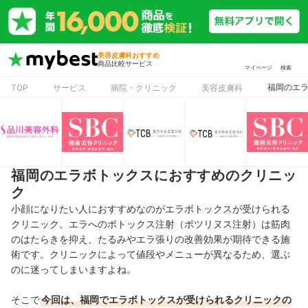
美容皮膚科おすすめ
商品比較サービス
マイページ
検索
福岡のエ
TOP
サービス
病院・クリニック
美容皮膚科
福岡のエラボトックスにおすすめのクリニッ
ク
小顔になりたい人におすすめなのがエラボトックスが受けられる
クリニック。エラへのボトックス注射（ボツリヌス注射）は筋肉
のはたらきを抑え、たるみやエラ張りの改善効果が期待できる
施
術です。クリニックによって値段やメニューが異なる
ため、選ぶ
のに迷ってしまいますよね。
そこで
今回は、福岡でエラボトックスが受けられるクリニックの