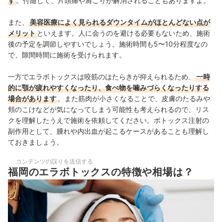
す
。付随して、片頭痛や肩こりが解消されることもありますよ。
また、
美容医療によく見られるダウンタイムがほとんどない点が
メリット
といえます。人に会うのを避ける必要もないため、施術
後の予定を調節しやすいでしょう。施術時間も5〜10分程度なの
で、隙間時間に施術を受けられます。
一方でエラボトックスは咬筋のはたらきが抑えられるため、
一時
的に
顎が疲れやすくなったり、食べ物を噛みづらくなったりする
場合があります
。また筋肉が小さくなることで、皮膚のたるみや
頬のこけなどが気になってしまう可能性も考えられるので、リス
クを理解したうえで施術を依頼してください。
ボトックス注射の
副作用として、腫れや内出血が起こるケースがあることも理解し
ておきましょう。
コンテンツの誤りを送信する
福岡のエラボトックスの特徴や相場は？