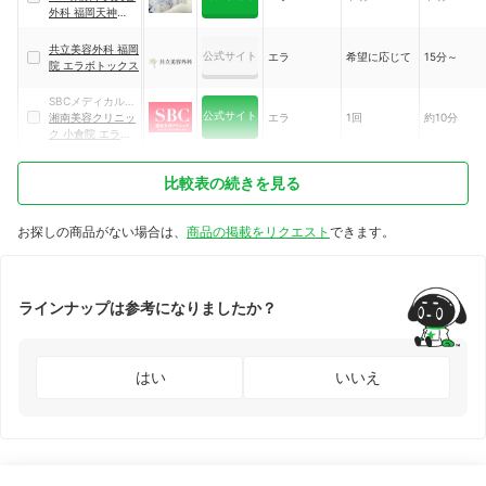
外科 福岡天神院
エラボトックス
共立美容外科 福岡
公式サイト
エラ
希望に応じて
15分～
院 エラボトックス
SBCメディカルグ
公式サイト
ループ
湘南美容クリニッ
エラ
1回
約10分
ク 小倉院 エラボ
トックス
比較表の続きを見る
お探しの商品がない場合は、
商品の掲載をリクエスト
できます。
ラインナップは参考になりましたか？
はい
いいえ