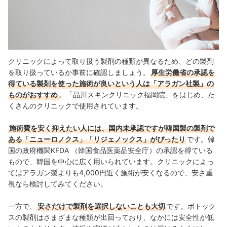
クリニックによって取り扱う製剤の種類が異なるため、どの製剤
を取り扱っているか事前に確認しましょう。
厚生労働省の承認を
得ている製剤を使った施術が良いという人は「アラガン社製」の
ものがおすすめ
。「品川スキンクリニック福岡院」をはじめ、た
くさんのクリニックで使用されています。
施術費を安く抑えたい人には、国内未承認ですが韓国製の製剤で
ある「ニューロノクス」「リジェノックス」がぴったり
です。
韓
国の政府機関KFDA （韓国食品医薬品安全庁）の承認
を得ている
もので、韓国を中心に広く用いられています。クリニックによっ
てはアラガン製よりも4,000円近く施術が安くなるので、安さ重
視なら検討してみてください。
一方で、
安さだけで製剤を選択しないことも大切
です。ボトック
スの製剤はさまざまな種類が出回っており、なかには安全性が低