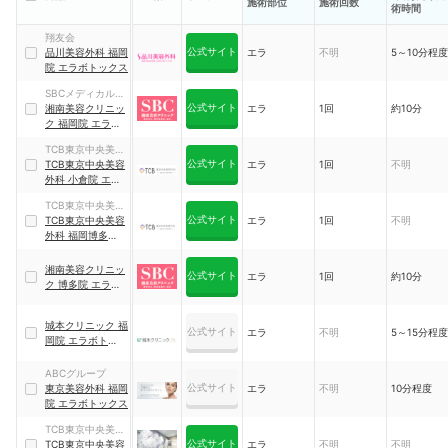
施術部位
施術回数
術時間
翔友会
公式サイト
品川美容外科 福岡
エラ
不明
5～10分程度
院 エラボトックス
SBCメディカルグ
公式サイト
ループ
湘南美容クリニッ
エラ
1回
約10分
ク 福岡院 エラボ
トックス
TCB東京中央美容
公式サイト
外科グループ
TCB東京中央美容
エラ
1回
不明
外科 小倉院 エラ
ボトックス
TCB東京中央美容
公式サイト
外科グループ
TCB東京中央美容
エラ
1回
不明
外科 福岡博多院
エラボトックス
湘南美容クリニッ
公式サイト
エラ
1回
約10分
ク 博多院 エラボ
トックス
城本クリニック 福
公式サイト
エラ
不明
5～15分程度
岡院 エラボトック
ス
ABCグループ
公式サイト
東京美容外科 福岡
エラ
不明
10分程度
院 エラボトックス
TCB東京中央美容
公式サイト
外科グループ
TCB東京中央美容
エラ
不明
不明