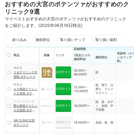
おすすめの大宮のポテンツァがおすすめのク
リニック9選
マイベストおすすめの大宮のポテンツァがおすすめのクリニック
をご紹介します。(2025年06月16日時点)
絞り込み
施術部位
取り扱いチップ
取り扱い薬剤
詳細情報
初診料（カ
商品
画像
リンク
1回あたりの
施術部位
ンセリング
施術料金
料）
風林会
30,000〜
公式サイト
リゼクリニック大
顔
69,000円
宮院 ポテンツァ
輝葉会
頬、顎下、口
22,000〜
公式サイト
ルラ美容クリニッ
周り、フェイ
110,000円
スライン、全
ク大宮院 ポテンツ
顔
ァ
メディクルード
顔、首、ボデ
公式サイト
聖心美容クリニッ
33,000円〜
ィ、全顔、中
下顔面
ク大宮院 ポテンツ
ァ
UB CLINIC大宮
公式サイト
18,000円〜
全顔、首、頬
ポテンツァ