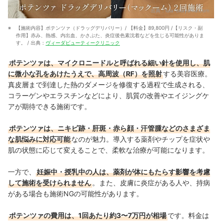
出典：
lula-okayama.com
【施術内容】ポテンツァ（ドラッグデリバリー）/ 【料金】89,800円 /【リスク・副
作用】赤み、熱感、内出血、かさぶた、炎症後色素沈着などを生じる可能性がありま
す。 / 出典：
ヴィーダビューティークリニック
ポテンツァは、マイクロニードルと呼ばれる細い針を使用し、肌
に微小な孔をあけたうえで、高周波（RF）を照射
する美容医療。
真皮層まで到達した熱のダメージを修復する過程で生成される、
コラーゲンやエラスチンなどにより、肌質の改善やエイジングケ
アが期待できる施術です。
ポテンツァは、ニキビ跡・肝斑・赤ら顔・汗管腫などのさまざま
な肌悩みに対応可能
なのが魅力。導入する薬剤やチップを症状や
肌の状態に応じて変えることで、柔軟な治療が可能になります。
一方で、
妊娠中・授乳中の人は、薬剤が体にもたらす影響を考慮
して施術を受けられません
。また、皮膚に炎症がある人や、持病
がある場合も施術NGの可能性があります。
ポテンツァの費用は、1回あたり約3〜7万円が相場
です。料金は