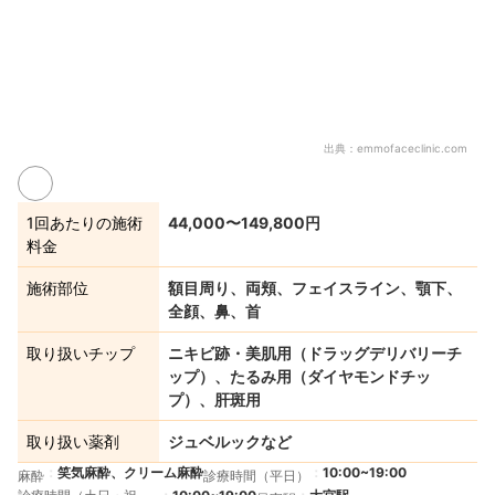
出典：
emmofaceclinic.com
1回あたりの施術
44,000〜149,800円
料金
施術部位
額目周り、両頬、フェイスライン、顎下、
全顔、鼻、首
取り扱いチップ
ニキビ跡・美肌用（ドラッグデリバリーチ
ップ）、たるみ用（ダイヤモンドチッ
プ）、肝斑用
取り扱い薬剤
ジュベルックなど
笑気麻酔、クリーム麻酔
10:00~19:00
麻酔
診療時間（平日）