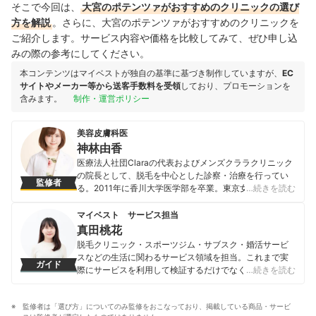
そこで今回は、
大宮のポテンツァがおすすめのクリニックの選び
方を解説
。さらに、大宮のポテンツァがおすすめのクリニックを
ご紹介します。サービス内容や価格を比較してみて、ぜひ申し込
みの際の参考にしてください。
本コンテンツはマイベストが独自の基準に基づき制作していますが、
EC
サイトやメーカー等から送客手数料を受領
しており、プロモーションを
含みます。
制作・運営ポリシー
美容皮膚科医
神林由香
医療法人社団Claraの代表およびメンズクララクリニック
の院長として、脱毛を中心とした診察・治療を行ってい
監修者
る。2011年に香川大学医学部を卒業。東京女子医科大学
…続きを読む
病院にて初期研修を終えた後、東京女子医科大学病院皮
膚科に入局し、2016年には品川スキンクリニック池袋院
マイベスト サービス担当
の院長を務め、現在の医療脱毛クリニックに。また自身
真田桃花
の脱毛・美容医療の知見を活かし、テレビや雑誌などメ
脱毛クリニック・スポーツジム・サブスク・婚活サービ
ディアでも活躍をしている。 ＜メディア出演実績＞ ・フ
スなどの生活に関わるサービス領域を担当。これまで実
ガイド
ジテレビ系「ホンマでっか!?TV」 ・フジテレビ
際にサービスを利用して検証するだけでなく、医師や婚
…続きを読む
「EXITV」 ・TOKYO MX 「BHN-TV」 ・雑誌
活アドバイザーなど多種多様な専門家への取材を通じて
LEON2020年11月号掲載
サービスを比較検証してきた。「選ぶのが難しい領域だ
神林由香のプロフィール
監修者は「選び方」についてのみ監修をおこなっており、掲載している商品・サービ
からこそ、徹底検証を通じて全ユーザーが選びやすい情