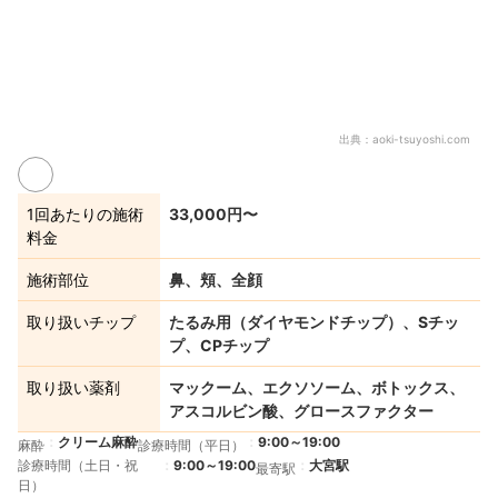
出典：
aoki-tsuyoshi.com
1回あたりの施術
33,000円〜
料金
施術部位
鼻、頬、全顔
取り扱いチップ
たるみ用（ダイヤモンドチップ）、Sチッ
プ、CPチップ
取り扱い薬剤
マックーム、エクソソーム、ボトックス、
アスコルビン酸、グロースファクター
クリーム麻酔
9:00～19:00
麻酔
診療時間（平日）
診療時間（土日・祝
9:00～19:00
大宮駅
最寄駅
日）