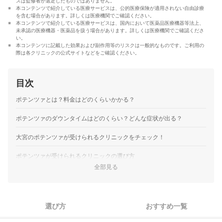
スは監修者が選定したものではありません。
報を届ける」ことをモットーに活動している。
本コンテンツで紹介している医療サービスは、公的医療保険が適用されない自由診療
真田桃花のプロフィール
を含む場合があります。詳しくは医療機関でご確認ください。
本コンテンツで紹介している医療サービスは、国内において医薬品医療機器等法上、
未承認の医療機器・医薬品を扱う場合があります。詳しくは医療機関でご確認くださ
い。
本コンテンツに記載した効果および副作用等のリスクは一般的なものです。ご利用の
際は各クリニックの公式サイトなどをご確認ください。
目次
ポテンツァとは？料金はどのくらいかかる？
ポテンツァのダウンタイムはどのくらい？どんな症状が出る？
大宮のポテンツァが受けられるクリニックをチェック！
ポテンツァが受けられるクリニックの選び方
全部見る
ポテンツァのチップや薬剤の取り扱いが多いクリニックがおす
1
すめ
2
痛みが気になるなら麻酔があるクリニックを選ぼう
選び方
おすすめ一覧
肌悩みに合わせた施術方法を提案してくれるかをカウンセリン