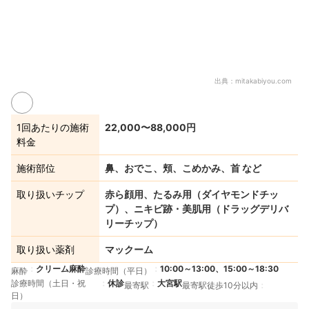
出典：
mitakabiyou.com
1回あたりの施術
22,000〜88,000円
料金
施術部位
鼻、おでこ、頬、こめかみ、首 など
取り扱いチップ
赤ら顔用、たるみ用（ダイヤモンドチッ
プ）、ニキビ跡・美肌用（ドラッグデリバ
リーチップ）
取り扱い薬剤
マックーム
クリーム麻酔
10:00～13:00、15:00～18:30
麻酔
診療時間（平日）
診療時間（土日・祝
休診
大宮駅
最寄駅
最寄駅徒歩10分以内
日）