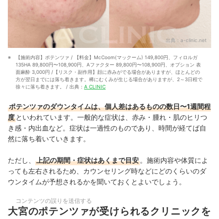
出典：
a-clinic.net
【施術内容】ポテンツァ / 【料金】McCoom(マックーム) 149,800円、フィロルガ
135HA 89,800円〜108,900円、Aファクター 89,800円〜108,900円、オプション 表
面麻酔 3,000円 /【リスク・副作用】顔に赤みがでる場合がありますが、ほとんどの
方が翌日までには落ち着きます。稀にむくみが生じる場合がありますが、2～3日程で
徐々に落ち着きます。 / 出典：
A CLINIC
ポテンツァのダウンタイムは、個人差はあるものの数日〜1週間程
度
といわれています。一般的な症状は、赤み・腫れ・肌のヒリつ
き感・内出血など。症状は一過性のものであり、時間が経てば自
然に落ち着いていきます。
ただし、
上記の期間・症状はあくまで目安
。施術内容や体質によ
っても左右されるため、カウンセリング時などにどのくらいのダ
ウンタイムが予想されるかを聞いておくとよいでしょう。
コンテンツの誤りを送信する
大宮のポテンツァが受けられるクリニックを