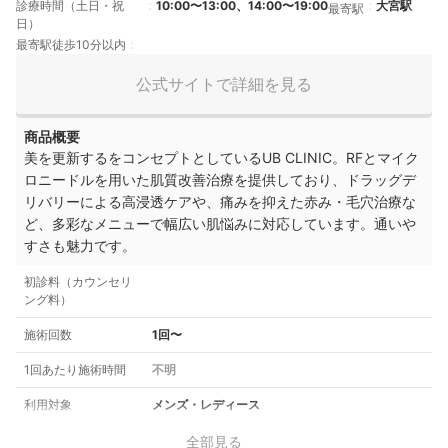
診療時間（土日・祝
10:00〜13:00、14:00〜19:00
大宮駅
最寄駅
日）
最寄駅徒歩10分以内
公式サイトで詳細を見る
商品概要
美を更新するをコンセプトとしているUB CLINIC。RFとマイク
ロニードルを用いた肌質改善治療を提供しており、ドラッグデ
リバリーによる高浸透ケアや、痛みを抑えた赤み・毛穴治療な
ど、多彩なメニューで幅広い肌悩みに対応しています。通いや
すさも魅力です。
初診料（カウンセリ
ング料）
施術回数
1回〜
1回あたり施術時間
不明
利用対象
メンズ・レディース
全部見る