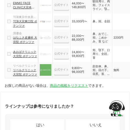
額目周り、両
EMMO FACE
44,000〜
公式サイト
頬、フェイス
149,800円
CLINIC大宮本院
ライン、顎
ポテンツァ
下、全顔、
鼻、首
TCB東京中央美容
公式サイト
外科
TCB大宮東口院 ポ
33,000円〜
鼻、頬、全顔
テンツァ
清優会
鼻、おでこ、
22,000〜
公式サイト
はなふさ皮膚科 大
頬、こめか
2200円
88,000円
み、首 など
宮院 ポテンツァ
頬、顎下、口
あおばクリニック
24,800〜
公式サイト
周り、全顔、
59,800円
大宮院 ポテンツァ
首
リベルクリニック
顔全体、鼻、
9,800〜
公式サイト
リベルクリニック
頬、目の下、
無料
98,000円
目尻、首、顎
大宮院 ポテンツァ
下
お探しの商品がない場合は、
商品の掲載をリクエスト
できます。
ラインナップは参考になりましたか？
はい
いいえ