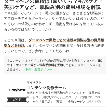
ダーマペンの値段は1回いくら？毛穴ケア・
美肌ケアなど、肌悩み別の費用相場を解説
ニキビ跡・小ジワ・シミ・毛穴の開きなど、さまざまな肌悩みに
アプローチできるダーマペン。やってみたいとは思うものの、ど
のくらいの値段なのかわからず、施術を受けるのを迷っている人
もいるのではないでしょうか？
そこで今回は、
ダーマペンの回数ごとの値段や肌悩み別の費用相
場などを解説
します。ダーマペンの施術を安く受ける方法も解説
しているので、ぜひ参考にしてくださいね。
本コンテンツはマイベストが独自の基準に基づき制作していますが、
EC
サイトやメーカー等から送客手数料を受領
しており、プロモーションを
含みます。
制作・運営ポリシー
マイベスト
コンテンツ制作チーム
徹底した自社検証と専門家の声をもとにした、商品比較
サービス。 月間3,000万以上のユーザーに向けて「コス
ガイド
メ」から「日用品」「家電」「金融サービス」まで、ベ
…続きを読む
ストな商品を選んでもらうために、毎日コンテンツを制