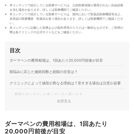
作中。
本コンテンツで紹介している医療サービスは、公的医療保険が適用されない自由診療
コンテンツ制作チームのプロフィール
を含む場合があります。詳しくは医療機関でご確認ください。
本コンテンツで紹介している医療サービスは、国内において医薬品医療機器等法上、
未承認の医療機器・医薬品を扱う場合があります。詳しくは医療機関でご確認くださ
い。
本コンテンツに記載した効果および副作用等のリスクは一般的なものです。ご利用の
際は各クリニックの公式サイトなどをご確認ください。
目次
ダーマペンの費用相場は、1回あたり20,000円前後が目安
肌悩みに応じた施術回数と総額の目安は？
クリニックによって値段が異なる理由は？安すぎる場合は注意が必要
最新のダーマペンを使っていると高くなる
全部見る
人件費や広告費を削減しているところは安い
安くダーマペンの施術を受けるには？
ダーマペンの費用相場は、1回あたり
キャンペーンを活用する
20,000円前後が目安