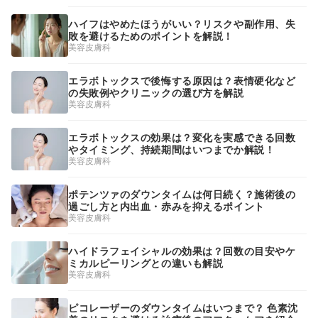
ハイフはやめたほうがいい？リスクや副作用、失
敗を避けるためのポイントを解説！
美容皮膚科
エラボトックスで後悔する原因は？表情硬化など
の失敗例やクリニックの選び方を解説
美容皮膚科
エラボトックスの効果は？変化を実感できる回数
やタイミング、持続期間はいつまでか解説！
美容皮膚科
ポテンツァのダウンタイムは何日続く？施術後の
過ごし方と内出血・赤みを抑えるポイント
美容皮膚科
ハイドラフェイシャルの効果は？回数の目安やケ
ミカルピーリングとの違いも解説
美容皮膚科
ピコレーザーのダウンタイムはいつまで？ 色素沈