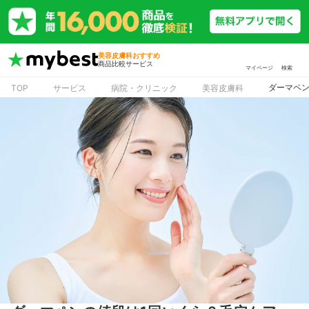
美容皮膚科おすすめ
商品比較サービス
マイページ
検索
ダーマペ
TOP
サービス
病院・クリニック
美容皮膚科