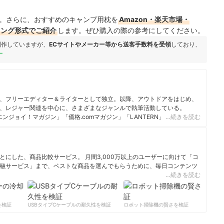
。さらに、おすすめのキャンプ用枕を
Amazon・楽天市場・
キング形式でご紹介
します。ぜひ購入の際の参考にしてください。
制作していますが、
ECサイトやメーカー等から送客手数料を受領
しており、
ー
、フリーエディター＆ライターとして独立。以降、アウトドアをはじめ、
、レジャー関連を中心に、さまざまなジャンルで執筆活動している。
K」「エンジョイ！マガジン」「価格.comマガジン」「LANTERN」などのwebメ
…続きを読む
や旅行雑誌などへの協力・執筆・寄稿多数。
にした、商品比較サービス。 月間3,000万以上のユーザーに向けて「コ
融サービス」まで、ベストな商品を選んでもらうために、毎日コンテンツ
…続きを読む
ィール
検証
USBタイプCケーブルの耐久性を検証
ロボット掃除機の賢さを検証
サ