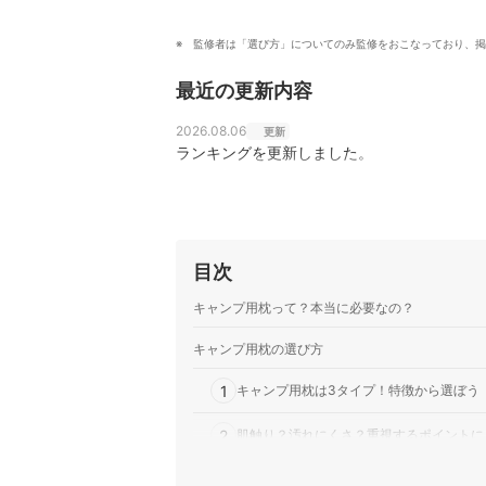
監修者は「選び方」についてのみ監修をおこなっており、掲
最近の更新内容
2026.08.06
更新
ランキングを更新しました。
目次
キャンプ用枕って？本当に必要なの？
キャンプ用枕の選び方
1
キャンプ用枕は3タイプ！特徴から選ぼう
2
肌触り？汚れにくさ？重視するポイントに
3
汚れがちなアウトドアではお手入れ方法も