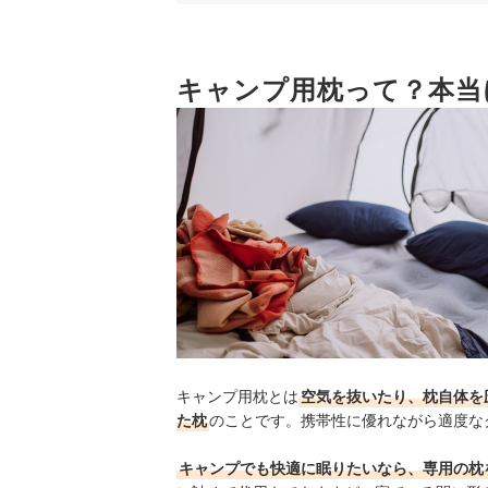
4
滑り止めがついていると枕がズレることが
5
キャンプ用枕って？本当
収納袋がついていると持ち運びが楽になる
キャンプ用枕全30商品おすすめ人気ランキング
キャンプ用枕と一緒に使うコット、寝袋やマット
ほかのキャンプ用品もチェック！
キャンプ用枕の売れ筋ランキングもチェック！
キャンプ用枕とは
空気を抜いたり、枕自体を
た枕
のことです。携帯性に優れながら適度な
キャンプでも快適に眠りたいなら、専用の枕