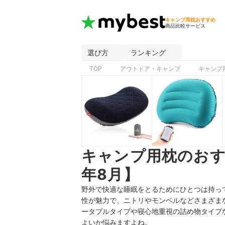
キャンプ用枕おすすめ
商品比較サービス
選び方
ランキング
TOP
アウトドア・キャンプ
キャンプ
キャンプ用枕のおす
年8月】
野外で快適な睡眠をとるためにひとつは持っ
性が魅力で、ニトリやモンベルなどさまざま
ータブルタイプや寝心地重視の詰め物タイプ
よいか悩みますよね。