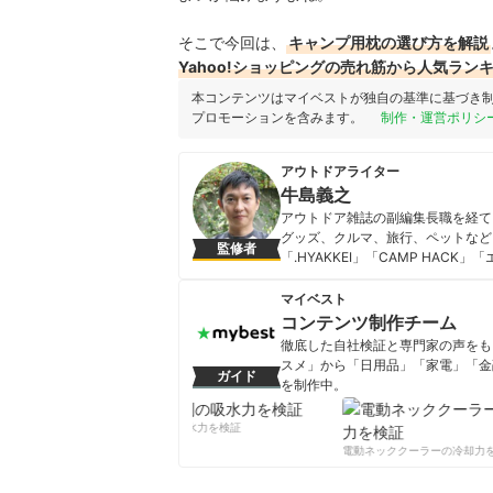
そこで今回は、
キャンプ用枕の選び方を解説
Yahoo!ショッピングの売れ筋から人気ラン
本コンテンツはマイベストが独自の基準に基づき
プロモーションを含みます。
制作・運営ポリシ
アウトドアライター
牛島義之
アウトドア雑誌の副編集長職を経て
グッズ、クルマ、旅行、ペットなど
監修者
「.HYAKKEI」「CAMP HAC
ディアをはじめ、アウトドア系書籍
牛島義之のプロフィール
マイベスト
コンテンツ制作チーム
徹底した自社検証と専門家の声をもと
スメ」から「日用品」「家電」「金
ガイド
を制作中。
コンテンツ制作チームのプロフ
柔軟剤の吸水力を検証
電動ネッククーラーの冷却力を