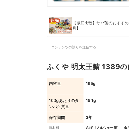
【徹底比較】サバ缶のおすすめ人
月】
コンテンツの誤りを送信する
ふくや 明太王鯖 1389
内容量
165g
100gあたりのタ
15.1g
ンパク質量
保存期間
3年
原材料
さば（ノルウェー産）、食