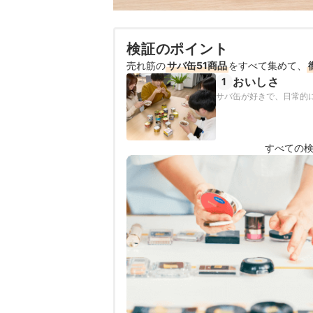
検証のポイント
売れ筋の
サバ缶51商品
をすべて集めて、
おいしさ
1
サバ缶が好きで、日常的に
すべての