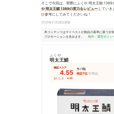
そこで今回は、実際にふくや 明太王鯖 138
や 明太王鯖 1389の実力をレビュー
していき
ひ参考にしてみてくださいね！
2025年11月28日更新
本コンテンツはマイベストが独自の基準に基づき
プロモーションを含みます。
制作・運営ポリシ
ふくや
明太王鯖
検証スコア
サバ缶
4.55
検証7位
/51商品
おいしさ
4.55