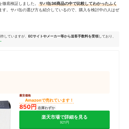
9を徹底検証しました。
サバ缶36商品の中で比較してわかったふく
ます。サバ缶の選び方も紹介しているので、購入を検討中の人はぜ
制作していますが、
ECサイトやメーカー等から送客手数料を受領
しており、
ー
最安価格
Amazonで売れています！
850円
在庫わずか
楽天市場で詳細を見る
921円