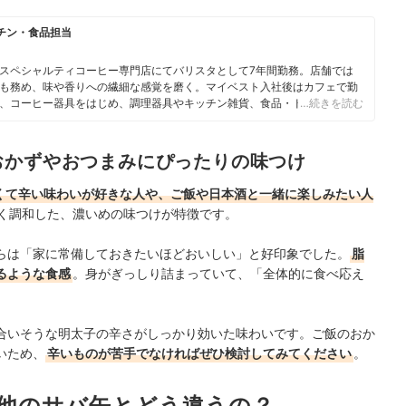
チン・食品担当
スペシャルティコーヒー専門店にてバリスタとして7年間勤務。店舗では
も務め、味や香りへの繊細な感覚を磨く。マイベスト入社後はカフェで勤
、コーヒー器具をはじめ、調理器具やキッチン雑貨、食品・ドリンク、ギ
…続きを読む
商材の比較検証を担当。「ユーザーの立場に立って考える」をモットー
また、焙煎士・バリスタとして現在も現場に立ち、実体験に基づいたリア
おかずやおつまみにぴったりの味つけ
くて辛い味わいが好きな人や、ご飯や日本酒と一緒に楽しみたい人
く調和した、濃いめの味つけが特徴です。
らは「家に常備しておきたいほどおいしい」と好印象でした。
脂
るような食感
。身がぎっしり詰まっていて、「全体的に食べ応え
合いそうな明太子の辛さがしっかり効いた味わいです。ご飯のおか
いため、
辛いものが苦手でなければぜひ検討してみてください
。
9は他のサバ缶とどう違うの？