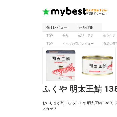
魚介缶詰おすすめ
商品比較サービス
検証レビュー
商品詳細
TOP
食品
缶詰・瓶詰
魚介缶詰
TOP
すべての商品レビュー
食品の商
ふくや 明太王鯖 1
おいしさが気になるふくや 明太王鯖 138
ょうか？