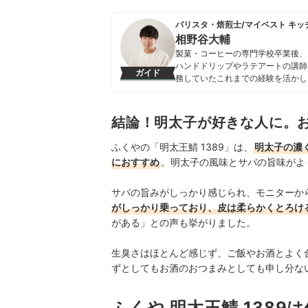
バリスタ・焙煎士/マイベスト キッ
相野谷大輔
製菓・コーヒーの専門学校卒業後、
ハンドドリップやラテアートの講師
ガイド
務していたこれまでの経験を活かし
フトアイテムなど、食まわり全般の
に、日々の業務に取り組んでいる。
ルなレビューを届けている。
結論！明太子が好きな人に。
相野谷大輔のプロフィール
ふくやの「
明太王鯖 1389
」は、
明太子の濃
におすすめ
。明太子の風味とサバの旨味がよ
サバの旨みがしっかり感じられ、モニターか
がしっかり乗っており、皮は柔らかくとろけ
がある」との声も挙がりました。
生臭さはほとんど感じず、ご飯やお酒とよく
ずとしてもお酒のおつまみとしても申し分な
ふくや 明太王鯖 138