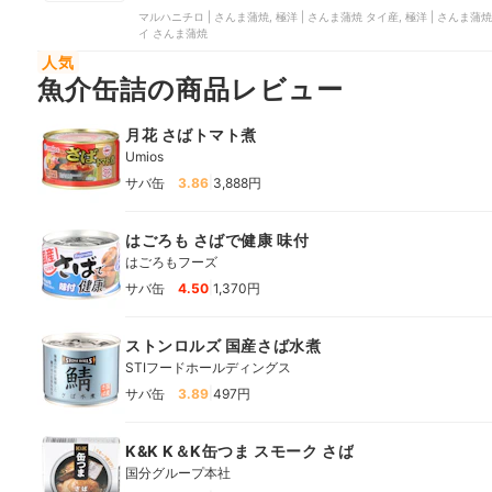
マルハニチロ | さんま蒲焼, 極洋 | さんま蒲焼 タイ産, 極洋 | さんま蒲
イ さんま蒲焼
人気
魚介缶詰の商品レビュー
月花 さばトマト煮
Umios
|
サバ缶
3.86
3,888円
はごろも さばで健康 味付
はごろもフーズ
|
サバ缶
4.50
1,370円
ストンロルズ 国産さば水煮
STIフードホールディングス
|
サバ缶
3.89
497円
K&K K＆K缶つま スモーク さば
国分グループ本社