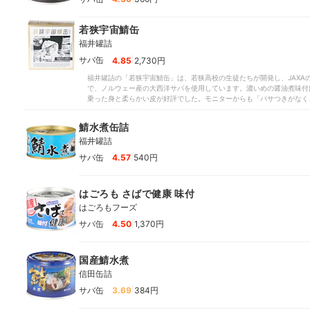
若狭宇宙鯖缶
福井罐詰
|
サバ缶
4.85
2,730円
福井罐詰の「若狭宇宙鯖缶」は、若狭高校の生徒たちが開発し、JAXA
で、ノルウェー産の大西洋サバを使用しています。濃いめの醤油煮味付
乗った身と柔らかい皮が好評でした。モニターからも「パサつきがなく
ューシー」という声が挙がっています。甘辛い濃いめの味付けなので生
相性もばっちりなうえ、おつまみとしても楽しめる商品といえます。醤
鯖水煮缶詰
存分に楽しみたい人にぜひ試してほしい商品です。
福井罐詰
|
サバ缶
4.57
540円
はごろも さばで健康 味付
はごろもフーズ
|
サバ缶
4.50
1,370円
国産鯖水煮
信田缶詰
|
サバ缶
3.69
384円