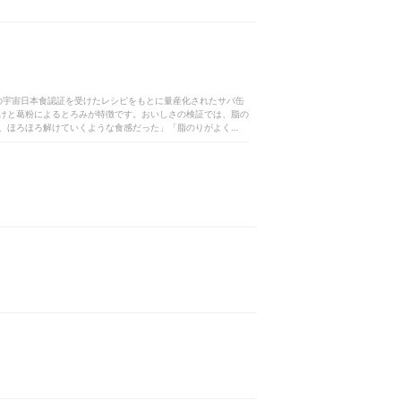
の宇宙日本食認証を受けたレシピをもとに量産化されたサバ缶
けと葛粉によるとろみが特徴です。おいしさの検証では、脂の
、ほろほろ解けていくような食感だった」「脂のりがよく、ジ
臭さもなく、魚の旨みを感じられる点もメリット。ごはんとの
油のコクとサバの脂が調和した風味豊かな一品で、魚の旨みを