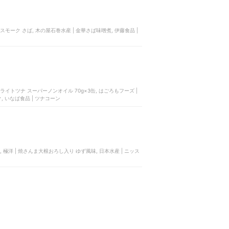
 スモーク さば, 木の屋石巻水産 | 金華さば味噌煮, 伊藤食品 |
 ライトツナ スーパーノンオイル 70g×3缶, はごろもフーズ |
ク, いなば食品 | ツナコーン
焼, 極洋 | 焼さんま大根おろし入り ゆず風味, 日本水産 | ニッス