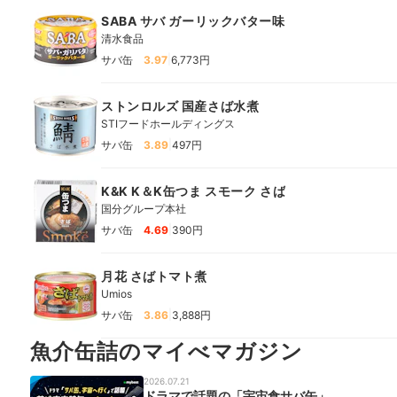
SABA サバ ガーリックバター味
清水食品
|
サバ缶
3.97
6,773円
ストンロルズ 国産さば水煮
STIフードホールディングス
|
サバ缶
3.89
497円
K&K K＆K缶つま スモーク さば
国分グループ本社
|
サバ缶
4.69
390円
月花 さばトマト煮
Umios
|
サバ缶
3.86
3,888円
魚介缶詰のマイべマガジン
2026.07.21
ドラマで話題の「宇宙食サバ缶」