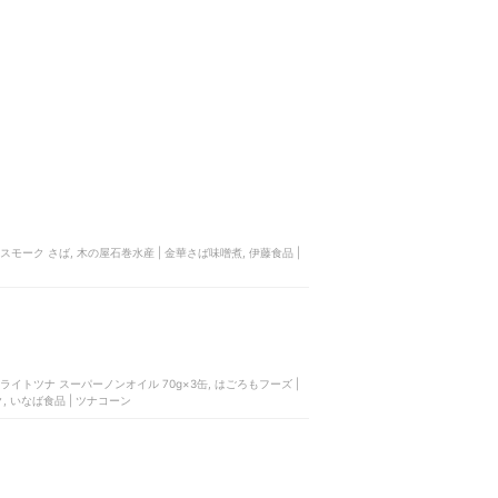
 スモーク さば, 木の屋石巻水産 | 金華さば味噌煮, 伊藤食品 |
 ライトツナ スーパーノンオイル 70g×3缶, はごろもフーズ |
ク, いなば食品 | ツナコーン