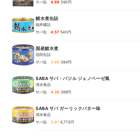
|
サバ缶
4.69
390円
鯖水煮缶詰
福井罐詰
|
サバ缶
4.57
540円
国産鯖水煮
信田缶詰
|
サバ缶
3.69
384円
SABA サバ・バジル ジェノベーゼ風
清水食品
|
サバ缶
4.36
366円
SABA サバ ガーリックバター味
清水食品
|
サバ缶
3.97
6,773円