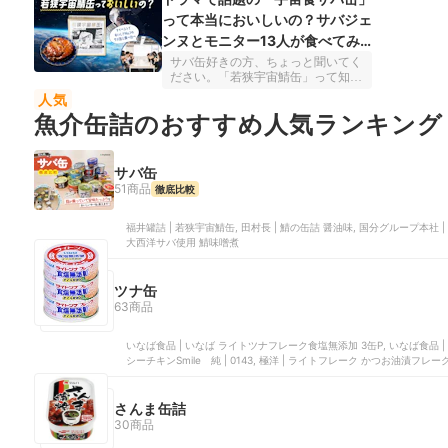
って本当においしいの？サバジェ
ンヌとモニター13人が食べてみ
た結果
サバ缶好きの方、ちょっと聞いてく
ださい。「若狭宇宙鯖缶」って知っ
ていますか？名前からしてインパク
人気
ト抜群のこのサバ缶、実はJAXAが
魚介缶詰のおすすめ人気ランキング
認定した宇宙食の技術をベースに開
発された、ちょっと特別な一缶なん
です。価格は90g・810円と、スーパ
ーで売っているサバ缶の数倍…。
サバ缶
「高いけど、それだけの価値がある
51商品
徹底比較
の？」と気になりますよね。そこで
今回のマイべマガジンでは、サバ缶
を食べ続けて数百缶以上のサバジェ
福井罐詰 | 若狭宇宙鯖缶, 田村長 | 鯖の缶詰 醤油味, 国分グループ本社 |
ンヌ・池田陽子さんと、モニター13
大西洋サバ使用 鯖味噌煮
人に実際に食べてもらって徹底検
証！気になるおいしさはもちろん、
普通のサバ缶との違いやおすすめの
ツナ缶
アレンジ方法まで紹介します。
63商品
いなば食品 | いなば ライトツナフレーク食塩無添加 3缶P, いなば食品 |
シーチキンSmile 純 | 0143, 極洋 | ライトフレーク かつお油漬フレー
さんま缶詰
30商品