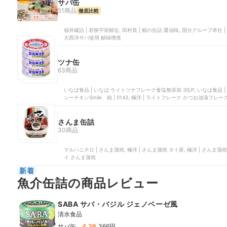
サバ缶
51商品
徹底比較
福井罐詰 | 若狭宇宙鯖缶, 田村長 | 鯖の缶詰 醤油味, 国分グループ本社 |
大西洋サバ使用 鯖味噌煮
ツナ缶
63商品
いなば食品 | いなば ライトツナフレーク食塩無添加 3缶P, いなば食品 |
シーチキンSmile 純 | 0143, 極洋 | ライトフレーク かつお油漬フレー
さんま缶詰
30商品
マルハニチロ | さんま蒲焼, 極洋 | さんま蒲焼 タイ産, 極洋 | さんま蒲
イ さんま蒲焼
新着
魚介缶詰の商品レビュー
SABA サバ・バジル ジェノベーゼ風
清水食品
|
サバ缶
4.36
366円