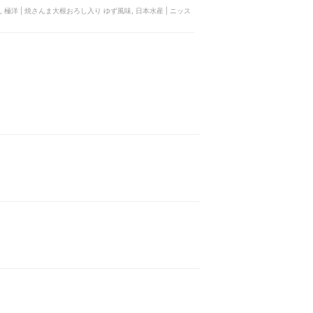
焼, 極洋 | 焼さんま大根おろし入り ゆず風味, 日本水産 | ニッス