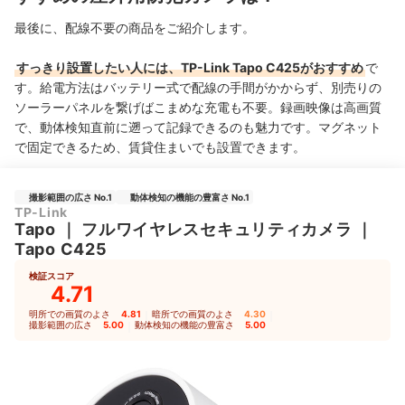
最後に、配線不要の商品をご紹介します。
すっきり設置したい人には、TP-Link Tapo C425がおすすめ
で
す。給電方法はバッテリー式で配線の手間がかからず、
別売りの
ソーラーパネルを繋げばこまめな充電も不要。録画映像は高画質
で、
動体検知直前に遡って記録できるのも魅力です。
マグネット
で固定できるため、
賃貸住まいでも
設置できます。
撮影範囲の広さ No.1
動体検知の機能の豊富さ No.1
TP-Link
Tapo
｜
フルワイヤレスセキュリティカメラ
｜
Tapo C425
検証スコア
4.71
明所での画質のよさ
4.81
｜
暗所での画質のよさ
4.30
｜
撮影範囲の広さ
5.00
｜
動体検知の機能の豊富さ
5.00