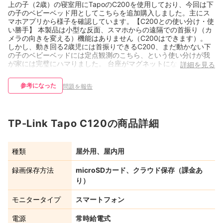
上の子（2歳）の寝室用にTapoのC200を使用しており、今回は下
の子のベビーベッド用としてこちらを追加購入しました。主にス
マホアプリから様子を確認しています。 ​【C200との使い分け・使
い勝手】 本製品は小型な反面、スマホからの遠隔での首振り（カ
メラの向きを変える）機能はありません（C200はできます）。
しかし、動き回る2歳児には首振りできるC200、まだ動かない下
の子のベビーベッドには定点観測のこちら、という使い分けが我
が家には完璧にハマりました。 台座がマグネットになっているた
詳細を見る
め、ベビーベッドの柵など好きな場所にパッと簡単に取り付けで
き、Type-C給電なので配線の取り回しが圧倒的に楽です。暗視性
参考になった
問題を報告
能の優秀さはC200同様で、暗闇でもしっかり様子が確認できま
す。 ​【セキュリティ面について】 外出先から映像を確認できるの
は便利ですが、インターネット経由のアクセスにはセキュリティ
面で少し怖さがありました。 ​そのため、ルータの設定で「Tapoの
TP-Link Tapo C120の商品詳細
インターネットへの通信を遮断」し、自宅のWi-Fiに繋がっている
スマホからしかアクセスできないように（ローカルネットワーク
限定に）制限をかけて使っています。 ただ、通信を完全に遮断す
るとTapo本体の時刻同期ができなくなり、画面上の時間がずれて
種類
屋外用、屋内用
しまうという問題が発生します。これについては、ルータの設定
で「NTPサーバのポートだけインターネット通信を許可」するこ
録画保存方法
microSDカード、クラウド保存（課金あ
とで解決できます。
り）
モニタータイプ
スマートフォン
電源
常時給電式