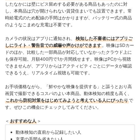
したなかには壁にビス留めする必要がある商品もあったのに対
し、本商品は穴が開けられない賃貸住まいでも設置できます。常
時給電式のため配線の手間はかかりますが、バッテリー式の商品
のようなこまめな充電は不要です。
カメラの状況はアプリに通知され、
検知した不審者にはアプリご
しにライト・警告音での威嚇や声かけができます
。
映像はSDカー
ドのほか、比較した一部商品が対応していなかったクラウド上に
も保存可能。月額400円で1か月間残せます。映像は
PCから視聴
できませんが、アプリからはアクティビティごとにデータが確認
できるうえ、リアルタイム視聴も可能です。
お手頃価格ながら、「鮮やかな映像を提供する」と謳うとおり高
画質で撮影できるコスパのよい本商品。動体検知の精度も高く、
これから防犯対策をはじめてみようと考えている人にぴったり
で
す。ぜひこの機会にチェックしてみてください。
＜
おすすめな人
＞
動体検知の直前から記録したい人
充電の手間を省きたい人