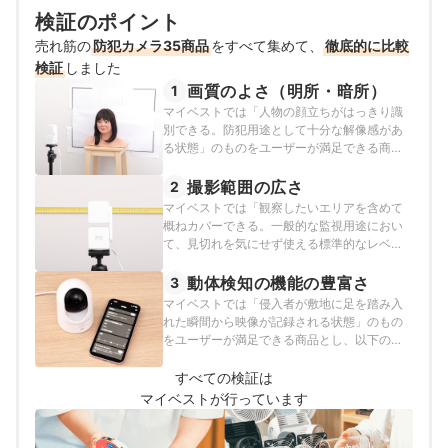
検証のポイント
売れ筋の
防犯カメラ35商品
をすべて集めて、
徹底的に比較
検証
しました
画質のよさ（明所・暗所）
1
マイベストでは「人物の顔立ちがはっきり識
別できる。防犯用途として十分な解像感があ
る状態」のものをユーザーが満足できる商品
とし、その基準をエッジが明所では23、暗所
では17.5以上と定めて以下の方法で検証を行い
撮影範囲の広さ
2
ました。2026年2月24日時点の情報をもとに
マイベストでは「観察したいエリアを含めて
検証を行なっています。
概ねカバーできる。一般的な監視用途におい
て、見切れを気にせず使える標準的なレベ
ル」なものをユーザーが満足できる商品と
し、その基準を水平視野角の大きさは100度、
動体検知の機能の豊富さ
3
垂直視野角の大きさは60度以上と定めて以下
マイベストでは「侵入者が敷地に足を踏み入
の方法で検証を行いました。2026年2月24日
れた瞬間から映像が記録される状態」のもの
時点の情報をもとに検証を行なっています。
をユーザーが満足できる商品とし、以下の方
法で検証を行いました。2026年2月24日時点
の情報をもとに検証を行なっています。
すべての検証は
マイベストが行っています