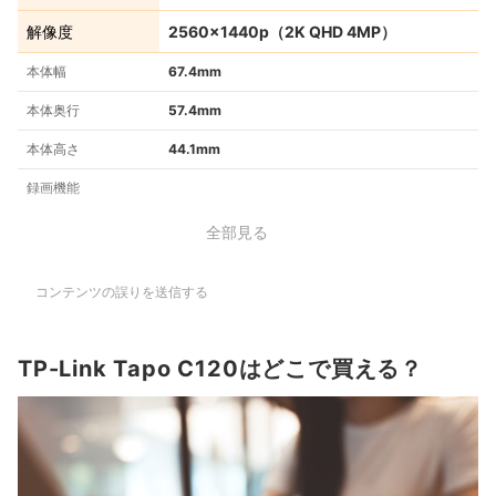
解像度
2560×1440p（2K QHD 4MP）
本体幅
67.4mm
本体奥行
57.4mm
本体高さ
44.1mm
録画機能
全部見る
コンテンツの誤りを送信する
TP-Link Tapo C120はどこで買える？