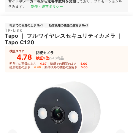
サイトやメーカー等から送客手数料を受領
しており、プロモーションを
含みます。
制作・運営ポリシー
暗所での画質のよさ No.1
動体検知の機能の豊富さ No.1
TP-Link
Tapo
｜
フルワイヤレスセキュリティカメラ
｜
Tapo C120
検証スコア
防犯カメラ
4.78
検証3位
/246商品
明所での画質のよさ
4.67
｜
暗所での画質のよさ
5.00
｜
撮影範囲の広さ
4.46
｜
動体検知の機能の豊富さ
5.00