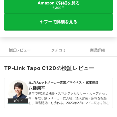
Amazonで詳細を見る
6,300円
ヤフーで詳細を見る
検証レビュー
クチコミ
商品詳細
TP-Link Tapo C120の検証レビュー
元ガジェットメーカー営業／マイベスト 家電担当
八幡康平
新卒でPC周辺機器・スマホアクセサリー・カーアクセサ
リーを取り扱うメーカーに入社。法人営業・広報を担当
ガイド
し、商品開発にも携わる。2023年2月にマイベストに入
…続きを読む
社し、モバイルバッテリーやビデオカメラなどガジェッ
トやカメラの比較・コンテンツ制作を経験。現在では、
家電を中心に幅広いジャンルのコンテンツ制作に携わ