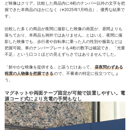
ど映像はクリア。比較した商品内に4桁のナンバー以外の文字を把
握できた本商品のほかになく
（※2025年1月時点）、優秀な結果で
す。
比較した多くの商品が夜間に撮影した映像の画質が、昼間よりも
落ちており、本商品も例外ではありません。とはいえ、夜間に撮
影した映像でも、歩行者や自転車に乗った人の性別や服装などは
把握可能。車のナンバープレートも4桁の数字は確認でき、「
光量
不足」という口コミほどの見えずらさではありませんでした。
「鮮やかな映像を提供する」と謳うだけあって、
昼夜問わずある
程度の人物像を把握できる
ので、不審者の特定に役立つでしょ
う。
マグネットや両面テープ固定が可能で設置しやすい。電
源コード式により充電の手間もなし