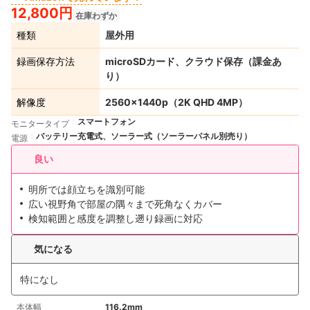
12,800円
在庫わずか
種類
屋外用
録画保存方法
microSDカード、クラウド保存（課金あ
り）
解像度
2560×1440p（2K QHD 4MP）
スマートフォン
モニタータイプ
バッテリー充電式、ソーラー式（ソーラーパネル別売り）
電源
良い
明所では顔立ちを識別可能
広い視野角で部屋の隅々まで死角なくカバー
検知範囲と感度を調整し遡り録画に対応
気になる
特になし
本体幅
116.2mm