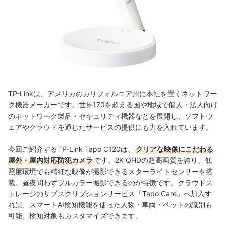
TP-Linkは、アメリカのカリフォルニア州に本社を置くネットワー
ク機器メーカー
です。
世界170を超える国や地域で
個人・法人向け
のネットワーク製品・セキュリティ機器などを展開し、ソフトウ
ェアやクラウドを通じたサービスの提供にも力を入れています。
今回ご紹介するTP-Link Tapo C120は、
クリアな映像にこだわる
屋外・屋内対応防犯カメラ
です。
2K QHDの超高画質を誇り、低
照度環境でも精細な映像が撮影できる
スターライトセンサーを搭
載。
昼夜問わずフルカラー撮影できるのが特徴です。
クラウドス
トレージのサブスクリプションサービス「Tapo Care」へ加入す
れば、
スマートAI検知機能を使った人物・車両・ペットの識別も
可能
。検知対象もカスタマイズできます。