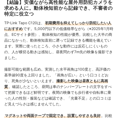
【結論】安価ながら高性能な屋外用防犯カメラを
る。「専門性をもとにした調査・検証を通じ、一人ひと
求める人に。動体検知前から記録でき、不審者の
りに合った選択肢を分かりやすく提案すること」を心が
特定に役立つ
けて、コンテンツ制作を行っている。
八幡康平のプロフィール
TP-Link Tapo C120は、
初期費用を抑えてしっかり防犯したい人
におすすめ
です。5,000円以下の低価格帯ながら（※2025年1月時
点、ECサイト参照）、動体検知の性能が優秀。比較した大半の商
品になかった、動体検知直前に遡って記録できる機能を備えてい
ます。実際に使ったところ、小さな動作には反応しにくいもの
の、人が横切る動きは感知し、昼夜問わず7m先の映像を撮影でき
ました。
撮影可能な範囲も広め。実測した水平画角は100度と、高評価の
基準値90度を上回りました。「画角が広い」という口コミどお
り、死角が少ないといえます。
撮影した映像は昼夜ともに高画
質
。確認したところ、
昼間は車のナンバープレートの文字をすべ
て把握できるほど鮮明です。夜間の映像でも歩行者や自転車に乗
った人の性別・服装などは確認でき、「光量不足」との口コミほ
ど見えづらさは感じませんでした。
マグネットや両面テープで固定でき、設置しやすさも良好
。比較