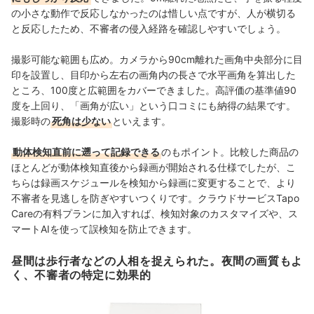
の小さな動作で反応しなかったのは惜しい点ですが、人が横切る
と反応したため、不審者の侵入経路を確認しやすいでしょう。
撮影可能な範囲も広め。カメラから90cm離れた画角中央部分に目
印を設置し、目印から左右の画角内の長さで水平画角を算出した
ところ、100度と広範囲をカバーできました。高評価の基準値90
度を上回り、
「画角が広い」という口コミにも納得の結果です。
撮影時の
死角は少ない
といえます。
動体検知直前に遡って記録できる
のもポイント。比較した商品の
ほとんどが動体検知直後から録画が開始される仕様でしたが、こ
ちらは録画スケジュールを検知から録画に変更することで、より
不審者を見逃しを防ぎやすいつくりです。クラウドサービスTapo
Careの有料プランに加入すれば、検知対象のカスタマイズや、ス
マートAIを使って誤検知を防止できます。
昼間は歩行者などの人相を捉えられた。夜間の画質もよ
く、不審者の特定に効果的