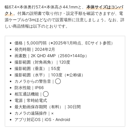
幅67.4×本体奥行57.4×本体高さ44.1mmと、
本体サイズはコンパ
クト
。付属の説明書で取り付け・設定手順を確認できますが、電
源ケーブルが3mほどなので設置場所に注意しましょう。なお、詳
しい商品情報は以下のとおりです。
価格｜5,000円弱（※2025年1月時点、ECサイト参照）
発売時期｜2024年2月
画素数｜2K QHD 4MP（2560×1440p）
撮影範囲（対角画角）｜120度
撮影範囲（垂直）｜55度
撮影範囲（水平）｜103度（※公称値）
カメラからの警告音｜◯
防水性能｜IP66
相互通話機能｜◯
電源｜常時給電式
最大動画保存期間（有料）｜30日間
カメラの遠隔操作｜×
アプリ対応OS｜iOS・Android