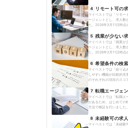
リモート可の
4
マイベストでは「リモート
ージェントとし、求人数
た。2026年3月11日
残業が少ない
5
マイベストでは「残業が少
ージェントとし、求人数
た。2026年3月11日
希望条件の検
6
マイベストでは「絞り込
しやすい機能が比較的充
のそれぞれの項目のスコア
報をもとに検証を行なっ
転職エージェ
7
マイベストでは「転職エ
があるため、はじめての
方法で検証を行いました。
未経験可の求
8
マイベストでは「未経験可