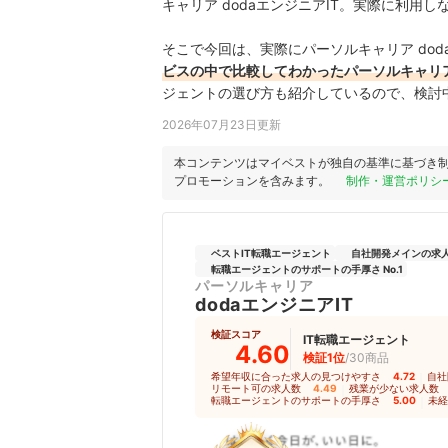
キャリア dodaエンジニアIT。実際に利
そこで今回は、実際にパーソルキャリア dod
ビスの中で比較してわかったパーソルキャリア 
ジェントの選び方も紹介しているので、検討
2026年07月23日更新
本コンテンツはマイベストが独自の基準に基づき
プロモーションを含みます。
制作・運営ポリシ
ベストIT転職エージェント
自社開発メインの求人数
転職エージェントのサポートの手厚さ No.1
パーソルキャリア
dodaエンジニアIT
検証スコア
IT転職エージェント
4.60
検証1位
/30商品
希望年収に合った求人の見つけやすさ
4.72
｜
自社
リモート可の求人数
4.49
｜
残業が少ない求人数
転職エージェントのサポートの手厚さ
5.00
｜
未経