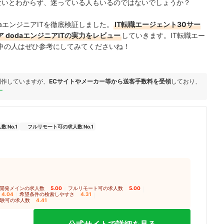
用しないとわからず、迷っている人もいるのではないでしょうか？
aエンジニアITを徹底検証しました。
IT転職エージェント30サー
dodaエンジニアITの実力をレビュー
していきます。IT転職エー
中の人はぜひ参考にしてみてくださいね！
制作していますが、
ECサイトやメーカー等から送客手数料を受領
しており、
ー
 No.1
フルリモート可の求人数 No.1
開発メインの求人数
5.00
｜
フルリモート可の求人数
5.00
｜
4.04
｜
希望条件の検索しやすさ
4.31
｜
験可の求人数
4.41
公式サイトで詳細を見る