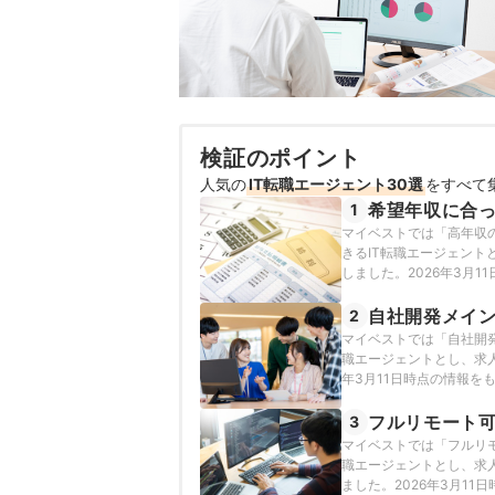
検証のポイント
人気の
IT転職エージェント30選
をすべて
希望年収に合
1
マイベストでは「高年収
きるIT転職エージェン
しました。2026年3月
自社開発メイ
2
マイベストでは「自社開発
職エージェントとし、求
年3月11日時点の情報を
フルリモート
3
マイベストでは「フルリモ
職エージェントとし、求
ました。2026年3月1