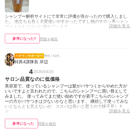
シャンプー解析サイトにて非常に評価が良かったので購入しまし
た。 泡立ちも良く大変使いやすかったですし他のサロン系シャン
詳細を見る
プーよりもコスパに優れています。
参考になった
1
問題を報告
ベテランサポーター
男性 | 50代
特異4課隊長 岸辺
4
2025/04/25
サロン品質なのに低価格
美容室で、使っているシャンプーは髪がパサつくからやめた方が
いいですよと言われたので、こちらのシャンプーに買い替えして
みました。 使ってみてまだ使い始めですが若干こちらのシャンプ
ーの方がパサつきは少ないかなと思います。 継続して使ってみな
いとなんとも言えないが、コスパは良いと思うので様子見しま
詳細を見る
す。
参考になった
問題を報告