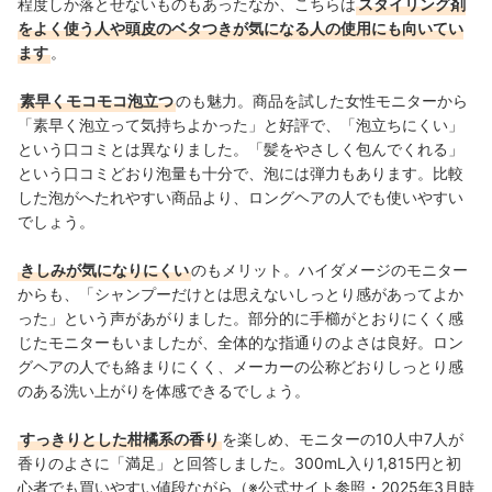
程度しか落とせないものもあったなか、こちらは
スタイリング剤
をよく使う人や頭皮のベタつきが気になる人の使用にも向いてい
ます
。
素早くモコモコ泡立つ
のも魅力。商品を試した女性モニターから
「素早く泡立って気持ちよかった」と好評で、「泡立ちにくい」
という口コミとは異なりました。「髪をやさしく包んでくれる」
という口コミどおり泡量も十分で、泡には弾力もあります。比較
した泡がへたれやすい商品より、ロングヘアの人でも使いやすい
でしょう。
きしみが気になりにくい
のもメリット。ハイダメージのモニター
からも、「シャンプーだけとは思えないしっとり感があってよか
った」という声があがりました。部分的に手櫛がとおりにくく感
じたモニターもいましたが、全体的な指通りのよさは良好。ロン
グヘアの人でも絡まりにくく、メーカーの公称どおりしっとり感
のある洗い上がりを体感できるでしょう。
すっきりとした柑橘系の香り
を楽しめ、モニターの10人中7人が
香りのよさに「満足」と回答しました。300mL入り1,815円と初
心者でも買いやすい値段ながら（※公式サイト参照・2025年3月時