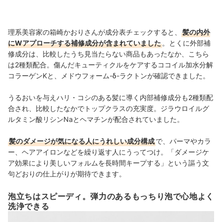
理系美容家の箱崎かおりさんが成分表チェックすると、
髪の内外
にWアプローチする補修成分が含まれていました
。とくに外部補
修成分は、比較したうち見当たらない商品もあったなか、こちら
は2種類配合。傷んだキューティクルをケアするココイル加水分解
コラーゲンKと、メドウフォーム-δ-ラクトンが確認できました。
うるおいを与えハリ・コシのある髪に導く内部補修成分も2種類配
合され、比較したなかでトップクラスの充実度。ジラウロイルグ
ルタミン酸リシンNaとヘマチンが配合されていました。
髪のダメージが気になる人にうれしい成分構成
で、パーマやカラ
ー、ヘアアイロンなどを繰り返す人にうってつけ。
「ダメージケ
ア効果により美しいフォルムを長時間キープする」という謳う文
句どおりの仕上がりが期待できます。
泡立ちはスピーディ。弾力のあるもっちり泡で心地よく
洗浄できる