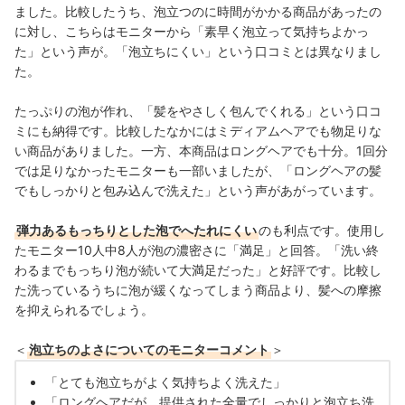
ました。比較したうち、泡立つのに時間がかかる商品があったの
に対し、こちらはモニターから「素早く泡立って気持ちよかっ
た」という声が。「泡立ちにくい」という口コミとは異なりまし
た。
たっぷりの泡が作れ、「髪をやさしく包んでくれる」という口コ
ミにも納得です。比較したなかにはミディアムヘアでも物足りな
い商品がありました。一方、本商品はロングヘアでも十分。1回分
では足りなかったモニターも一部いましたが、「ロングヘアの髪
でもしっかりと包み込んで洗えた」という声があがっています。
弾力あるもっちりとした泡でへたれにくい
のも利点です。使用し
たモニター10人中8人が泡の濃密さに「満足」と回答。「洗い終
わるまでもっちり泡が続いて大満足だった」と好評です。
比較し
た洗っているうちに泡が緩くなってしまう商品より、髪への摩擦
を抑えられるでしょう。
＜
泡立ちのよさについてのモニターコメント
＞
「とても泡立ちがよく気持ちよく洗えた」
「ロングヘアだが、提供された全量でしっかりと泡立ち洗