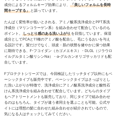
成分によるフォルムキープ効果により、
「美しいフォルムを長時
間キープする」
と謳っています。
たんぱく
変性率が低いとされる、アミノ酸系洗浄成分とPPT系洗
浄成分（マリンコラーゲン系）を組み合わせて配合しているのも
ポイント。
しっとり感のある洗い上がり
を目指しています。保湿
成分としてPCAと11種のアミノ酸を配合し、毛にうるおいを与え
る設計です。髪だけでなく、頭皮・肌の状態を健やかに保つ効果
に期待できる、F-フコイダン（カゴメエキス）・DLGL（ジラウロ
イルグルタミン酸リシンNa）・α‐グルカンオリゴサッカリドも配
合しています。
Fプロテクトシリーズでは、今回検証したリッチタイプ以外にもベ
ーシックタイプも販売中です。ベーシックタイプはさっぱりとし
た洗い上がりが特徴で、洗浄成分にアミノ酸系洗浄成分と酸性石
けん系洗浄成分を組み合わせて配合しています。
どちらのタイプ
もヘアトリートメントも販売しており、同じタイプで組み合わせ
るのはもちろん、タイプが違う者同士を選ぶことも可能。公式サ
イトには理想の髪に合わせた組み合わせが紹介されているので、
気になる人はチェックしてみてください。