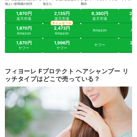
地よい使用感が好評
泡立ち
期待
1,870円
2,135円
6,380円
2,
楽天市場
楽天市場
楽天市場
楽
タイムセール
1,870円
2,473円
Amazon
Am
Amazon
Amazon
1,870円
1,996円
2,
ヤフー
ヤフー
ヤフー
ヤ
フィヨーレ Fプロテクト ヘアシャンプー リ
ッチタイプはどこで売っている？