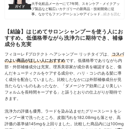
大手化粧品メーカーにて7年間、スキンケア・メイクアッ
ガイド
プ製品など幅広いカテゴリーの新商品・技術開発に従
事。なかでもファンデーションやアイシャドウ、口紅な
…続きを読む
どの技術開発を専門とし、日本国内はもちろん海外市場
向けの商品開発も多数経験。 現在はマイベストで年間
1500点以上のコスメを比較検証。開発現場で培った知識
【結論】はじめてサロンシャンプーを使う人にお
をもとに、成分や処方の背景をふまえながら、専門的な
すすめ。低価格帯ながら洗浄力に期待でき、補修
内容もユーザーにわかりやすく伝えることを大切にしな
成分も充実
がらコンテンツを制作している。
西海友梨恵（Yurie Nishiumi）のプロフィール
フィヨーレ Fプロテクト ヘアシャンプー リッチタイプは、
コスパ
のよい商品がほしい人におすすめ
です。低価格帯でありながら内
部・外部補修成分は充実。理系美容家が成分表を確認すると、傷
んだキューティクルをケアする成分や、ハリ・コシのある髪に導
く成分を配合していました。比較したなかには外部補修成分が見
当たらないものもあったなか、「ダメージケア効果により美しい
フォルムを長時間キープする」と謳うとおりの仕上がりが期待で
きます。
洗浄力の評価も優秀。ラードを染み込ませたグリースシートをシ
ャンプー液で洗ったところ、皮脂汚れを182.08mgも落とせ、高
評価の基準値145mgを上回りました。比較した商品内には100mg