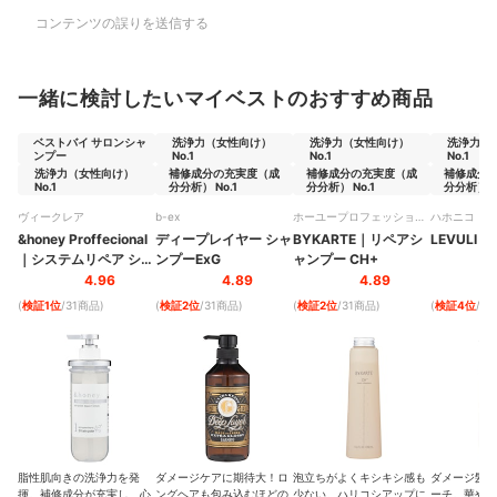
コンテンツの誤りを送信する
一緒に検討したいマイベストのおすすめ商品
ベストバイ サロンシャ
洗浄力（女性向け）
洗浄力（女性向け）
洗浄力（
ンプー
No.1
No.1
No.1
洗浄力（女性向け）
補修成分の充実度（成
補修成分の充実度（成
補修成分
No.1
分分析） No.1
分分析） No.1
分分析） N
ヴィークレア
b-ex
ホーユープロフェッショナ
ハホニコ
ル
&honey
Proffecional
ディープレイヤー シャ
BYKARTE
｜
リペアシ
LEVULI
｜
｜
システムリペア シャ
ンプーExG
ャンプー CH+
ンプー1.0
4.96
4.89
4.89
(
検証1位
/31商品
)
(
検証2位
/31商品
)
(
検証2位
/31商品
)
(
検証4位
/3
脂性肌向きの洗浄力を発
ダメージケアに期待大！ロ
泡立ちがよくキシキシ感も
ダメージ髪の
揮。補修成分が充実し、心
ングヘアも包み込むほどの
少ない。ハリコシアップに
ーチ。華やか