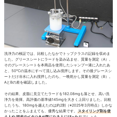
洗浄力の検証では、比較したなかでトップクラスの記録を収めま
した。グリースシートにラードを染み込ませ、質量を測定（A）。
そのグレースシートを本商品を使用したシャンプー液に入れたあ
と、50℃の温水にすべて流し込み撹拌します。その後グレースシ
ートだけ冷水に入れ撹拌したのち、一晩乾かし質量を測定（B）。
AとBの差を確認しました。
その結果、皮脂に見立てたラードを182.08mgも落とせ、高い洗
浄力を発揮。高評価の基準値145mgを大きく上回りました。
比較
したうち、180mgを越えたのは約2割（※2025年3月時点）しかな
かったことをふまえても、優秀な結果です。
スタイリング剤を使
う人や
頭皮のベタつきが気になる人にぴったり
でしょう。