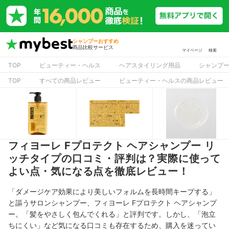
シャンプーおすすめ
商品比較サービス
マイページ
検索
TOP
ビューティー・ヘルス
ヘアスタイリング用品
シャンプ
TOP
すべての商品レビュー
ビューティー・ヘルスの商品レビュー
フィヨーレ Fプロテクト ヘアシャンプー リ
ッチタイプの口コミ・評判は？実際に使って
よい点・気になる点を徹底レビュー！
「ダメージケア効果により美しいフォルムを長時間キープする」
と謳う
サロンシャンプー、フィヨーレ Fプロテクト ヘアシャンプ
ー。「髪をやさしく包んでくれる」と評判です。しかし、「泡立
ちにくい」など気になる口コミも存在するため、購入を迷ってい