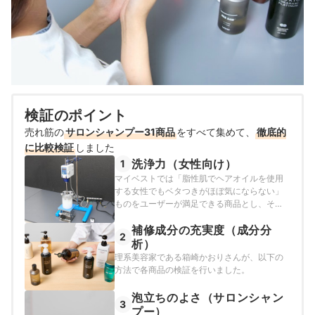
検証のポイント
売れ筋の
サロンシャンプー31商品
をすべて集めて、
徹底的
に比較検証
しました
洗浄力（女性向け）
1
マイベストでは「脂性肌でヘアオイルを使用
する女性でもベタつきがほぼ気にならない」
ものをユーザーが満足できる商品とし、その
基準を落とせたラードの質量が145mg以上と
補修成分の充実度（成分分
定めて以下の方法で検証を行いました。
2
析）
理系美容家である箱崎かおりさんが、以下の
方法で各商品の検証を行いました。
泡立ちのよさ（サロンシャン
3
プー）