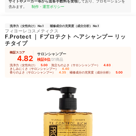
サイトやメーカー等から送客手数料を受領
しており、プロモーションを
含みます。
制作・運営ポリシー
洗浄力（女性向け） No.1
補修成分の充実度（成分分析） No.1
フィヨーレコスメティクス
F.Protect
｜
Fプロテクト ヘアシャンプー リッ
チタイプ
検証スコア
サロンシャンプー
4.82
検証6位
/31商品
洗浄力（女性向け）
5.00
｜
泡立ちのよさ（サロンシャンプー）
4.63
｜
きしみにくさ（サロンシャンプー）
4.40
｜
香りのよさ（サロンシャンプー）
4.35
｜
補修成分の充実度（成分分析）
5.00