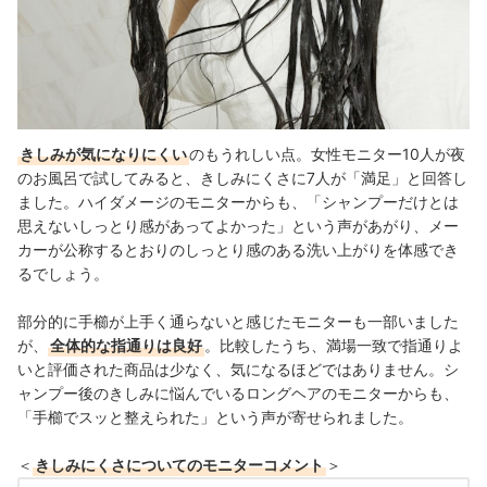
きしみが気になりにくい
のもうれしい点。女性モニター10人が夜
のお風呂で試してみると、きしみにくさに7人が「満足」と回答し
ました。
ハイダメージのモニターからも、「シャンプーだけとは
思えないしっとり感があってよかった」という声があがり、メー
カーが公称するとおりのしっとり感のある洗い上がりを体感でき
るでしょう。
部分的に手櫛が上手く通らないと感じたモニターも一部いました
が、
全体的な指通りは良好
。比較したうち、満場一致で指通りよ
いと評価された商品は少なく、気になるほどではありません。シ
ャンプー後のきしみに悩んでいるロングヘアのモニターからも、
「手櫛でスッと整えられた」という声が寄せられました。
＜
きしみにくさについてのモニターコメント
＞