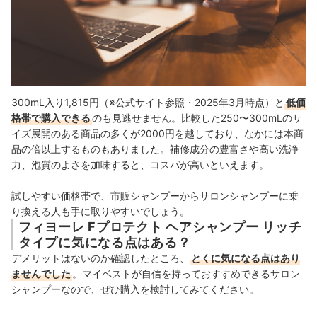
300mL入り1,815円（※公式サイト参照・2025年3月時点）と
低価
格帯で購入できる
のも見逃せません。比較した250〜300mLのサ
イズ展開のある商品の多くが2000円を越しており、なかには本商
品の倍以上するものもありました。補修成分の豊富さや高い洗浄
力、泡質のよさを加味すると、コスパが高いといえます。
試しやすい価格帯で、市販シャンプーからサロンシャンプーに乗
り換える人も手に取りやすいでしょう。
フィヨーレ Fプロテクト ヘアシャンプー リッチ
タイプに気になる点はある？
デメリットはないのか確認したところ、
とくに気になる点はあり
ませんでした
。マイベストが自信を持っておすすめできるサロン
シャンプーなので、ぜひ購入を検討してみてください。