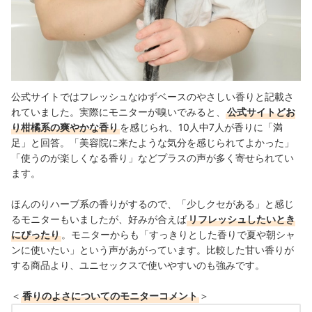
公式サイトでは
フレッシュなゆずベースのやさしい香りと記載さ
れていました。実際にモニターが嗅いでみると、
公式サイトどお
り柑橘系の爽やかな香り
を感じられ、10人中7人が香りに「満
足」と回答。「
美容院に来たような気分を感じられてよかった」
「
使うのが楽しくなる香り」などプラスの声が多く寄せられてい
ます。
ほんのりハーブ系の香りがするので、「少しクセがある」と感じ
るモニターもいましたが、好みが合えば
リフレッシュしたいとき
にぴったり
。モニターからも「すっきりとした香りで夏や朝シャ
ンに使いたい」という声があがっています。比較した甘い香りが
する商品より、ユニセックスで使いやすいのも強みです。
＜
香りのよさについてのモニターコメント
＞