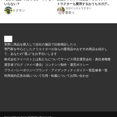
いらない？
トラクターも愛用するおうちヨガグ
ッズ7選
ヨガインストラクター
トクサン
姜奈々
実際に商品を購入して自社の施設で比較検証したり、
専門家を中心としたクリエイターが自らの愛用品やおすすめ商品を紹介し
て、あなたの“選ぶ”をお手伝いします
株式会社マイベストとは
私たちについて
サービス理念
運営会社・責任者概要
運営者ブログ（マイベ通信）
コンテンツ制作・運営ポリシー
プライバシーポリシー
ブランド・アイデンティティ
ガイド一覧
監修者一覧
利用規約
広告出稿について
引用・転載について
お問い合わせ