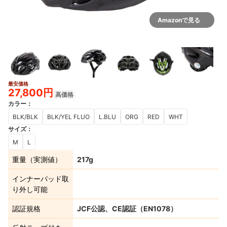
Amazonで見る
最安価格
2+
27,800円
高価格
カラー
：
BLK/BLK
BLK/YEL FLUO
L.BLU
ORG
RED
WHT
サイズ
：
M
L
重量（実測値）
217g
インナーパッド取
り外し可能
認証規格
JCF公認、CE認証（EN1078）