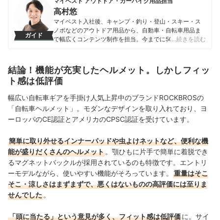
マイベスト アウトドア・カーバイク用品担当
高村悠
マイベスト入社後、キャンプ・釣り・登山・スキー・ス
ノボなどのアウトドア用品から、自動車・自転車用品ま
ガイド
で幅広くコンテンツ制作を担当。今までに500以上の商
…続きを読む
品を検証してきた実績を持つ。専門家への取材を重ねて
知識を深め、「わかりやすい情報で、一人ひとりにぴっ
たりの選択肢を提案すること」をモットーに、コンテン
結論！機能が充実したヘルメット。しかしフィッ
ツ制作を行なっている。
ト感は低評価
高村悠のプロフィール
幅広い自転車ギアを手掛け人気上昇中のブランドROCKBROSの
「自転車ヘルメット」。モダンなデザインを取り入れており、ヨ
ーロッパのCE認証とアメリカのCPSC認証を受けています。
簡単に取り外せるインナーパッドや虫よけネットなど、便利な機
能が盛りだくさんのヘルメット
。顎ひもに片手で簡単に着脱でき
るマグネットバックルが採用されているのも特徴です。エントリ
ーモデルながら、使いやすい機能がそろっています。
重量はそこ
そこ・涼しさはまずまずで、悪くはないものの高評価には至りま
せんでした
。
「頭に当たる」という意見が多く、フィット感は低評価
に。
サイ