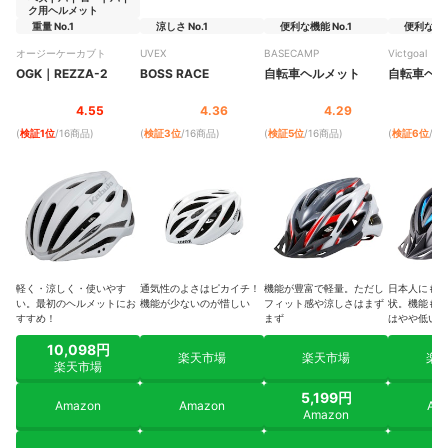
ク用ヘルメット
重量 No.1
涼しさ No.1
便利な機能 No.1
便利な機能 
オージーケーカブト
UVEX
BASECAMP
Victgoal
OGK
｜
REZZA-2
BOSS RACE
自転車ヘルメット
自転車ヘル
4.55
4.36
4.29
(
検証1位
/16商品
)
(
検証3位
/16商品
)
(
検証5位
/16商品
)
(
検証6位
/1
軽く・涼しく・使いやす
通気性のよさはピカイチ！
機能が豊富で軽量。ただし
日本人にも合
い。最初のヘルメットにお
機能が少ないのが惜しい
フィット感や涼しさはまず
状。機能も満
すすめ！
まず
はやや低い
10,098円
楽天市場
楽天市場
楽
楽天市場
5,199円
Amazon
Amazon
Am
Amazon