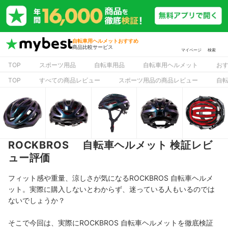
自転車用ヘルメットおすすめ
商品比較サービス
マイページ
検索
TOP
スポーツ用品
自転車用品
自転車用ヘルメット
お
TOP
すべての商品レビュー
スポーツ用品の商品レビュー
自
ROCKBROS 自転車ヘルメット 検証レビ
ュー評価
フィット感や重量、涼しさが気になるROCKBROS 自転車ヘルメ
ット。実際に購入しないとわからず、迷っている人もいるのでは
ないでしょうか？
そこで今回は、実際にROCKBROS 自転車ヘルメットを徹底検証