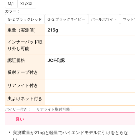
M/L
XL/XXL
カラー
：
G-2 ブラックレッド
G-2 ブラックネイビー
パールホワイト
マットブ
重量（実測値）
215g
インナーパッド取
り外し可能
認証規格
JCF公認
反射テープ付き
リアライト付き
虫よけネット付き
バイザー付き
リアライト取付可能
良い
実測重量が215gと軽量でハイエンドモデルに引けをとらな
い