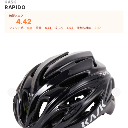
KASK
RAPIDO
検証スコア
4.42
フィット感
4.11
｜
重量
4.61
｜
涼しさ
4.93
｜
便利な機能
3.57