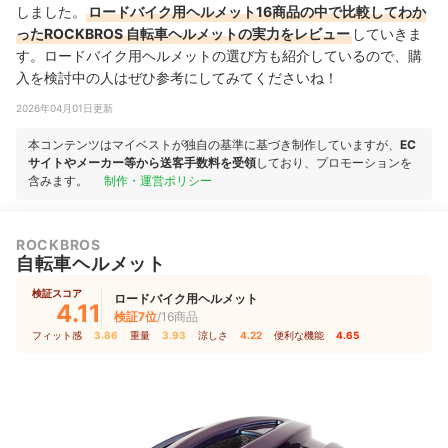
しました。
ロードバイク用ヘルメット16商品の中で比較してわか
ったROCKBROS 自転車ヘルメットの実力をレビュー
していきま
す。ロードバイク用ヘルメットの選び方も紹介しているので、購
入を検討中の人はぜひ参考にしてみてくださいね！
2026年04月01日更新
本コンテンツはマイベストが独自の基準に基づき制作していますが、
EC
サイトやメーカー等から送客手数料を受領
しており、プロモーションを
含みます。
制作・運営ポリシー
ROCKBROS
自転車ヘルメット
検証スコア
ロードバイク用ヘルメット
4.11
検証7位
/16商品
フィット感
3.86
｜
重量
3.93
｜
涼しさ
4.22
｜
便利な機能
4.65