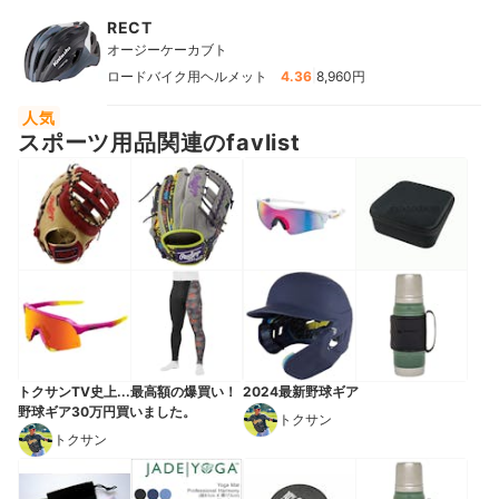
RECT
オージーケーカブト
|
ロードバイク用ヘルメット
4.36
8,960円
人気
スポーツ用品関連のfavlist
トクサンTV史上...最高額の爆買い！
2024最新野球ギア
野球ギア30万円買いました。
トクサン
トクサン