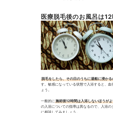
医療脱毛のおすすめサロンはこちらもチェック
医療脱毛後のお風呂は12
セルフ脱毛・家庭用脱毛器についてはこちらをチ
施術に関する主なリスク・副作用
検証時の評価方法について
検証①全身脱毛5回の安さ（VIO・顔込み）
検証②レーザーの種類数
検証③通いやすさ
脱毛をしたら、その日のうちに湯船に浸かる
す。敏感になっている状態で入浴すると、血
ょう。
一般的に
施術後12時間は入浴しないほうがよ
の入浴についての指導は異なるので、入浴の
に相談してみましょう。