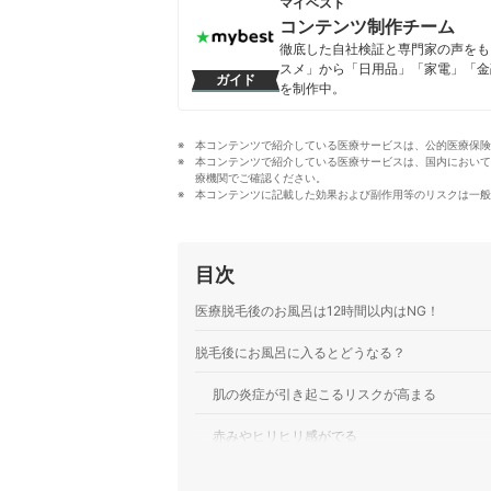
マイベスト
コンテンツ制作チーム
徹底した自社検証と専門家の声をもと
スメ」から「日用品」「家電」「金
ガイド
を制作中。
コンテンツ制作チームのプロフ
本コンテンツで紹介している医療サービスは、公的医療保険
本コンテンツで紹介している医療サービスは、国内において
療機関でご確認ください。
本コンテンツに記載した効果および副作用等のリスクは一般
目次
医療脱毛後のお風呂は12時間以内はNG！
脱毛後にお風呂に入るとどうなる？
肌の炎症が引き起こるリスクが高まる
赤みやヒリヒリ感がでる
ニキビや肌荒れの原因になる