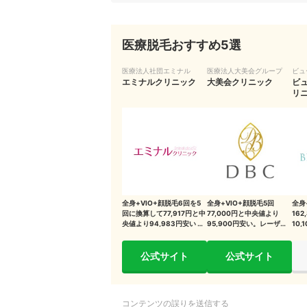
お風呂以外の脱毛後に避けるべき行為とは？
医療脱毛おすすめ5選
岩盤浴：毛穴が炎症を起こす可能性がある
サウナ：肌の赤みや痒みの原因になる
医療法人社団エミナル
医療法人大美会グループ
ビュ
エミナルクリニック
大美会クリニック
ック
ビ
リ
飲酒：肌の炎症が治りにくくなることも
運動：毛穴に雑菌が入りやすくなる
脱毛当日前後に入浴するときの注意点は？
施術直前はシャワーだけで済ませよう
施術直後はぬるめのシャワーなら大丈夫
全身+VIO+顔脱毛6回を5
全身+VIO+顔脱毛5回
全身
回に換算して77,917円と中
77,000円と中央値より
16
央値より94,983円安い 。
95,900円安い。レーザー
10
翌日から湯船につかってOK
レーザーの種類は3種類
の種類は3種類
種類
脱毛後のお風呂上がりのケア
公式サイト
公式サイト
脱毛後に入浴しちゃったときの対処法は？
コンテンツの誤りを送信する
おすすめの脱毛サロンを比較してみよう