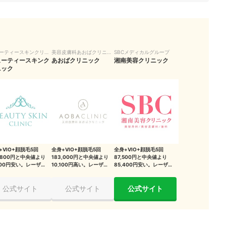
ーティースキンクリニ
美容皮膚科あおばクリニッ
SBCメディカルグループ
ューティースキンク
ク
あおばクリニック
湘南美容クリニック
ニック
+VIO+顔脱毛5回
全身+VIO+顔脱毛5回
全身+VIO+顔脱毛5回
2,800円と中央値より
183,000円と中央値より
87,500円と中央値より
,100円安い。レーザーの
10,100円高い。レーザーの
85,400円安い。レーザー
は3種類
種類は3種類
の種類は2種類
公式サイト
公式サイト
公式サイト