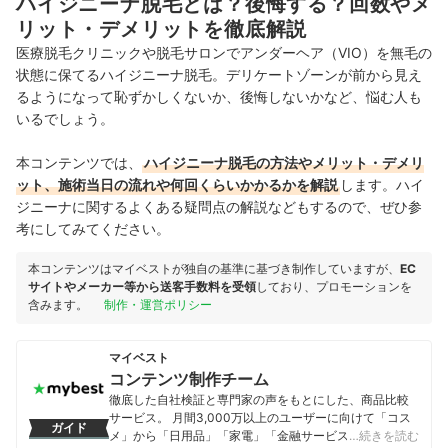
ハイジニーナ脱毛とは？後悔する？回数やメ
リット・デメリットを徹底解説
医療脱毛クリニックや脱毛サロンでアンダーヘア（VIO）を無毛の
状態に保てるハイジニーナ脱毛。デリケートゾーンが前から見え
るようになって恥ずかしくないか、後悔しないかなど、悩む人も
いるでしょう。
本コンテンツでは、
ハイジニーナ脱毛の方法やメリット・デメリ
ット、施術当日の流れや何回くらいかかるかを解説
します。ハイ
ジニーナに関するよくある疑問点の解説などもするので、ぜひ参
考にしてみてください。
本コンテンツはマイベストが独自の基準に基づき制作していますが、
EC
サイトやメーカー等から送客手数料を受領
しており、プロモーションを
含みます。
制作・運営ポリシー
マイベスト
コンテンツ制作チーム
徹底した自社検証と専門家の声をもとにした、商品比較
サービス。 月間3,000万以上のユーザーに向けて「コス
ガイド
メ」から「日用品」「家電」「金融サービス」まで、ベ
…続きを読む