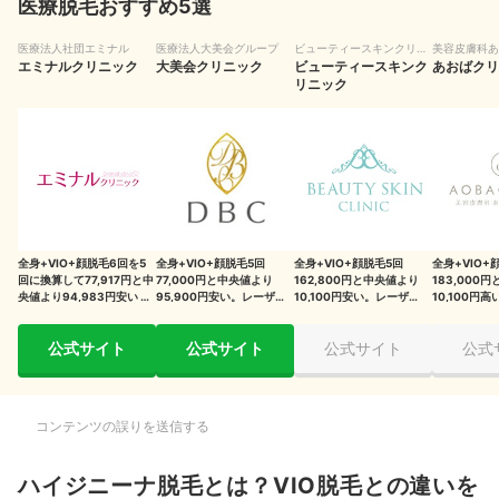
医療脱毛おすすめ5選
出産後のトラブルを予防することも
介護してくれる相手の負担が減る
医療法人社団エミナル
医療法人大美会グループ
ビューティースキンクリニ
美容皮膚科あ
エミナルクリニック
大美会クリニック
ック
ビューティースキンク
ク
あおばクリ
リニック
ハイジニーナ脱毛をするデメリット
施術の際は強い痛みを感じる場合が多い
生理中は施術できない可能性がある
慣れるまでは人目が気になる
永久脱毛すると元に戻せないので後悔することも
全身+VIO+顔脱毛6回を5
全身+VIO+顔脱毛5回
全身+VIO+顔脱毛5回
全身+VIO+
回に換算して77,917円と中
77,000円と中央値より
162,800円と中央値より
183,000
央値より94,983円安い 。
95,900円安い。レーザー
10,100円安い。レーザーの
10,100円
ハイジニーナ脱毛の施術回数や期間はどれくらい？
レーザーの種類は3種類
の種類は3種類
種類は3種類
種類は3種類
ハイジニーナ脱毛の費用相場は？
公式サイト
公式サイト
公式サイト
公式
ハイジニーナ脱毛の施術前後と当日の流れ
コンテンツの誤りを送信する
施術前：セルフケアを行う
施術当日：簡単なカウンセリングや肌の確認をしてから施術開始
ハイジニーナ脱毛とは？VIO脱毛との違いを