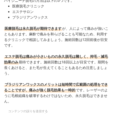
ハイジニーナ脱毛の方法は以下の3つです。
医療脱毛クリニック
エステサロン
ブラジリアンワックス
医療脱毛は永久脱毛が期待できます
が、人によって痛みが強いこ
ともあります。麻酔で痛みを和らげることも可能なため、利用す
るクリニックで相談してみましょう。施術回数は12回前後が目安
です。
エステ脱毛は痛みが小さいものの永久脱毛は難しく、抑毛・減毛
効果のみ
期待できます。施術回数は18回以上が目安です。期間を
長くあけると、また毛が生えてくることもあるため注意しましょ
う。
ブラジリアンワックスのメリットは短時間で広範囲の処理をでき
ることですが、痛みが強く脱毛効果も一時的
です。レーザーのよ
うに毛根組織を破壊するわけではないため、永久脱毛はできませ
ん。
コンテンツの誤りを送信する