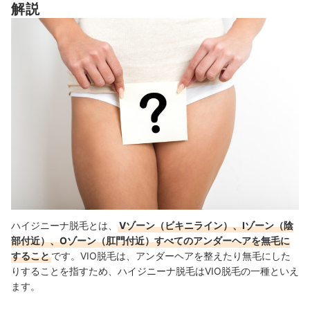
解説
施術後：デリケートになっている肌のケアをする
ハイジニーナ脱毛に関するよくある質問
ハイジニーナ脱毛で粘膜部分は照射できる？
おりものが多いときでもハイジニーナ脱毛は迷惑じゃない？
40〜50代にもハイジニーナ脱毛が流行っているのは本当？
ハイジニーナ脱毛したい人はおすすめの医療脱毛クリニックを確認！
mybestおすすめの脱毛サロンはこちらをチェック
施術に関する主なリスク・副作用
検証時の評価方法について
ハイジニーナ脱毛とは、
Vゾーン（ビキニライン）、Iゾーン（陰
部付近）、Oゾーン（肛門付近）すべてのアンダーヘアを無毛に
検証①全身脱毛5回の安さ（VIO・顔込み）
すること
です。VIO脱毛は、アンダーヘアを整えたり無毛にした
りすることを指すため、ハイジニーナ脱毛はVIO脱毛の一種といえ
検証②レーザーの種類数
ます。
検証③通いやすさ