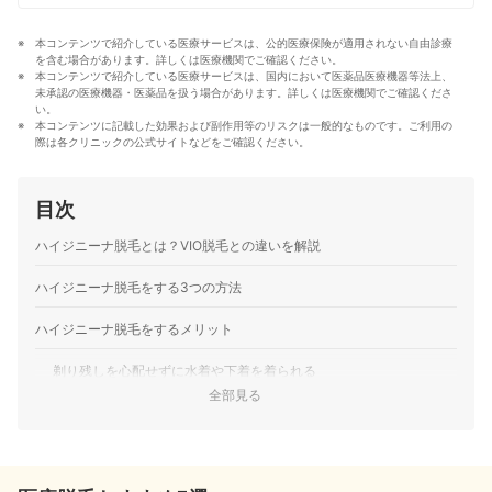
ストな商品を選んでもらうために、毎日コンテンツを制
作中。
本コンテンツで紹介している医療サービスは、公的医療保険が適用されない自由診療
コンテンツ制作チームのプロフィール
を含む場合があります。詳しくは医療機関でご確認ください。
本コンテンツで紹介している医療サービスは、国内において医薬品医療機器等法上、
未承認の医療機器・医薬品を扱う場合があります。詳しくは医療機関でご確認くださ
い。
本コンテンツに記載した効果および副作用等のリスクは一般的なものです。ご利用の
際は各クリニックの公式サイトなどをご確認ください。
目次
ハイジニーナ脱毛とは？VIO脱毛との違いを解説
ハイジニーナ脱毛をする3つの方法
ハイジニーナ脱毛をするメリット
剃り残しを心配せずに水着や下着を着られる
全部見る
デリケートゾーンを清潔に保ちやすい
セルフケアによって起きる肌トラブルを防げる