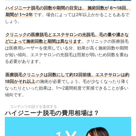
ハイジニーナ脱毛の回数や期間の目安は、
施術回数が
6〜18回、
期間が
1〜2年
です。場合によっては2年以上かかることもあるで
しょう。
クリニックの医療脱毛とエステサロンの光脱毛、毛の量や濃さな
どによって施術回数と期間は異なります
。クリニックの医療脱毛
は医療用レーザーを使用している分、効果が高く施術回数や期間
が短い傾向。エステサロンの光脱毛は照射が弱いため回数を重ね
る必要があります。
医療脱毛クリニックは回数にして約12回前後、エステサロンは約
18回かそれ以上
の施術が必要でしょう。毛が少なくなったり薄く
なったりといった効果は、1〜2週間程度で実感できることが多い
傾向です。
コンテンツの誤りを送信する
ハイジニーナ脱毛の費用相場は？