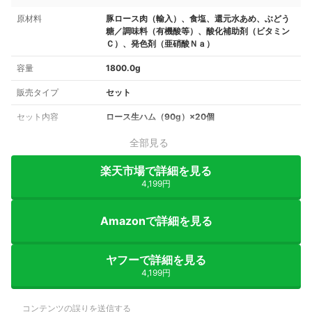
原材料
豚ロース肉（輸入）、食塩、還元水あめ、ぶどう
糖／調味料（有機酸等）、酸化補助剤（ビタミン
Ｃ）、発色剤（亜硝酸Ｎａ）
容量
1800.0g
販売タイプ
セット
セット内容
ロース生ハム（90g）×20個
全部見る
楽天市場で詳細を見る
4,199円
Amazonで詳細を見る
ヤフーで詳細を見る
4,199円
コンテンツの誤りを送信する