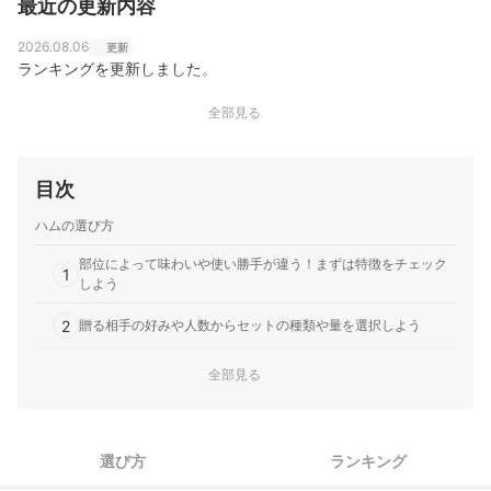
最近の更新内容
2026.08.06
更新
ランキングを更新しました。
全部見る
目次
ハムの選び方
部位によって味わいや使い勝手が違う！まずは特徴をチェック
1
しよう
2
贈る相手の好みや人数からセットの種類や量を選択しよう
セットの平均価格は約2,500〜6,000円。間柄や関係性も考慮し
全部見る
3
て選ぼう
賞味期限はできるだけ長いと使い勝手が良い。保存方法にも注
4
目
選び方
ランキング
ロースハム全79商品おすすめ人気ランキング