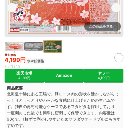
この商品を見る
出典：
amazon.co.jp
最安価格
4,199円
やや低価格
2.3円 / 1g
楽天市場
ヤフー
Amazon
4,199円
4,199円
商品概要
北海道十勝にある工場で、豚ロース肉の形状を活かしながらじ
っくりとしっとりやわらかな食感に仕上げるための生ハムで
す。独自の再封可能なケースであるフタピタを採用しており、
一度開封した後でも簡単に密閉して保管できます。内容量は
90gで、1枚ずつ剥がしやすいためサラダやオードブルにもおす
すめです。