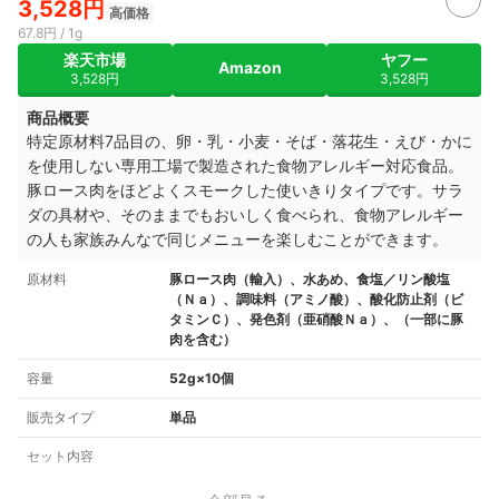
3,528円
高価格
67.8円 / 1g
楽天市場
ヤフー
Amazon
3,528円
3,528円
商品概要
特定原材料7品目の、卵・乳・小麦・そば・落花生・えび・かに
を使用しない専用工場で製造された食物アレルギー対応食品。
豚ロース肉をほどよくスモークした使いきりタイプです。サラ
ダの具材や、そのままでもおいしく食べられ、食物アレルギー
の人も家族みんなで同じメニューを楽しむことができます。
原材料
豚ロース肉（輸入）、水あめ、食塩／リン酸塩
（Ｎａ）、調味料（アミノ酸）、酸化防止剤（ビ
タミンＣ）、発色剤（亜硝酸Ｎａ）、（一部に豚
肉を含む）
容量
52g×10個
販売タイプ
単品
セット内容