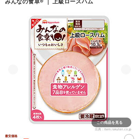
みんなの食卓®
｜
上級ロースハム
この商品を見る
出典：
item.rakuten.co.jp
最安価格