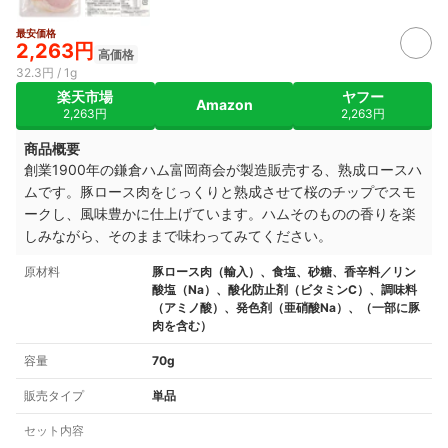
最安価格
2,263円
高価格
32.3円 / 1g
楽天市場
ヤフー
Amazon
2,263円
2,263円
商品概要
創業1900年の鎌倉ハム富岡商会が製造販売する、熟成ロースハ
ムです。豚ロース肉をじっくりと熟成させて桜のチップでスモ
ークし、風味豊かに仕上げています。ハムそのものの香りを楽
しみながら、そのままで味わってみてください。
原材料
豚ロース肉（輸入）、食塩、砂糖、香辛料／リン
酸塩（Na）、酸化防止剤（ビタミンC）、調味料
（アミノ酸）、発色剤（亜硝酸Na）、（一部に豚
肉を含む）
容量
70g
販売タイプ
単品
セット内容