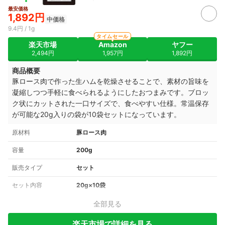
最安価格
1,892円
中価格
9.4円 / 1g
タイムセール
楽天市場
Amazon
ヤフー
2,494円
1,957円
1,892円
商品概要
豚ロース肉で作った生ハムを乾燥させることで、素材の旨味を
凝縮しつつ手軽に食べられるようにしたおつまみです。ブロッ
ク状にカットされた一口サイズで、食べやすい仕様。常温保存
が可能な20g入りの袋が10袋セットになっています。
原材料
豚ロース肉
容量
200g
販売タイプ
セット
セット内容
20g×10袋
全部見る
楽天市場で詳細を見る