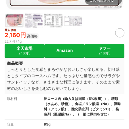
この商品を見る
出典：
amazon.co.jp
最安価格
2,160円
高価格
22.7円 / 1g
楽天市場
ヤフー
Amazon
2,160円
2,160円
商品概要
しっとりとした食感とまろやかなおいしさが楽しめる、切り落
としタイプのロースハムです。たっぷりな量感なのでサラダや
サンドイッチなど、さまざまな料理に使えます。そのままで素
材のおいしさを楽しむのも良いでしょう。
原材料
豚ロース肉（輸入又は国産（5%未満））、糖類
（水あめ、砂糖）、食塩／リン酸塩（Na）、調味
料（アミノ酸）、酸化防止剤（ビタミンC）、発
色剤（亜硝酸Na）、（一部に豚肉を含む）
容量
95g