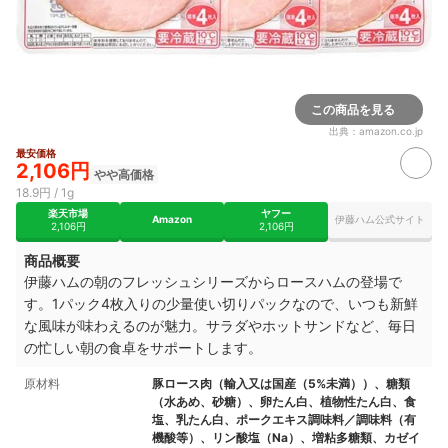
この商品を見る
出典：
amazon.co.jp
最安価格
2,106円
やや高価格
18.9円 / 1g
楽天市場
ヤフー
Amazon
伊藤ハム公式サイト
2,106円
2,106円
商品概要
伊藤ハムの朝のフレッシュシリーズからロースハムの登場で
す。1パック4枚入りの少量使い切りパックなので、いつも新鮮
な風味が味わえるのが魅力。サラダやホットサンドなど、毎日
の忙しい朝の食卓をサポートします。
原材料
豚ロース肉（輸入又は国産（5%未満））、糖類
（水あめ、砂糖）、卵たん白、植物性たん白、食
塩、乳たん白、ポークエキス調味料／調味料（有
機酸等）、リン酸塩（Na）、増粘多糖類、カゼイ