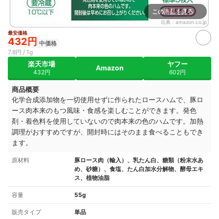
この商品を見る
出典：
amazon.co.jp
最安価格
432円
中価格
7.8円 / 1g
楽天市場
ヤフー
Amazon
432円
602円
商品概要
化学合成添加物を一切使用せずに作られたロースハムで、
豚ロ
ース肉本来のもつ風味・食感を楽しむことができます。
発色
剤・着色料を使用していないので肉本来の色のハムです。加熱
調理がおすすめですが、
開封時にはそのまま食べることもでき
ます。
原材料
豚ロース肉（輸入）、乳たん白、糖類（粉末水あ
め、砂糖）、食塩、たん白加水分解物、酵母エキ
ス、植物油脂
容量
55g
販売タイプ
単品