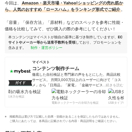
今回は、
Amazon・楽天市場・Yahoo!ショッピングの売れ筋か
ら、人気のおすすめ「ロースハム」をランキング形式でご紹介
。
「容量」「保存方法」「原材料」などのスペックを参考に性能・
価格を比較してみて、ぜひ購入の際の参考にしてください！
本コンテンツはマイベストが独自の基準に基づき制作していますが、
EC
サイトやメーカー等から送客手数料を受領
しており、プロモーションを
含みます。
制作・運営ポリシー
マイベスト
コンテンツ制作チーム
徹底した自社検証と専門家の声をもとにした、商品比較
サービス。 月間3,000万以上のユーザーに向けて「コス
ガイド
メ」から「日用品」「家電」「金融サービス」まで、ベ
…続きを読む
ストな商品を選んでもらうために、毎日コンテンツを制
作中。
剤の吸水力を検証
コンテンツ制作チームのプロフィール
電動ネッククーラーの冷却力を検証
USBタイプCケー
掲載商品は選び方で記載した効果・効能があることを保証したものではありません。
ご購入にあたっては、各商品に記載されている内容・商品説明をご確認ください。