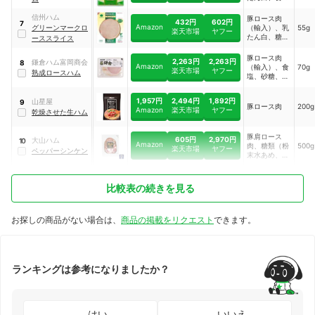
卵・乳成分・
水分解物、調
塩、糖類（砂
大豆・豚肉を
味エキス/調
糖、水あ
信州ハム
豚ロース肉
含む）
味料（アミノ
432円
602円
7
め）、ポーク
Amazon
グリーンマークロ
（輸入）、乳
55g
酸等）、リン
楽天市場
ヤフー
エキス、酵母
たん白、糖類
ーススライス
酸塩
エキス、麦芽
（粉末水あ
（Na）、カ
エキス、香辛
め、砂糖）、
豚ロース肉
ゼインNa、
料、野菜エキ
2,263円
2,263円
鎌倉ハム富岡商会
8
食塩、たん白
Amazon
（輸入）、食
70g
増粘多糖類、
ス
楽天市場
ヤフー
熟成ロースハム
加水分解物、
塩、砂糖、香
酸化防止剤
酵母エキス、
辛料／リン酸
（ビタミン
植物油脂
塩（Na）、
C）、くん
1,957円
2,494円
1,892円
山星屋
9
酸化防止剤
液、発色剤
豚ロース肉
200g
Amazon
楽天市場
ヤフー
乾燥させた生ハム
（ビタミン
（亜硝酸
C）、調味料
Na）、カル
（アミノ
ミン酸色素、
豚肩ロース
605円
2,970円
大山ハム
酸）、発色剤
（一部に卵・
10
Amazon
肉、糖類（粉
500g
楽天市場
ヤフー
（亜硝酸
乳成分・大
ペッパーシンケン
末水あめ、砂
Na）、（一
豆・豚肉を含
糖）、黒コシ
部に豚肉を含
む）
ョウ、食塩／
む）
リン酸塩
比較表の続きを見る
（Na）、調
味料（アミノ
酸）、酸化防
お探しの商品がない場合は、
商品の掲載をリクエスト
できます。
止剤（ビタミ
ンC）、発色
剤（亜硝酸
Na）、（一
部に豚肉を含
む）
ランキングは参考になりましたか？
はい
いいえ