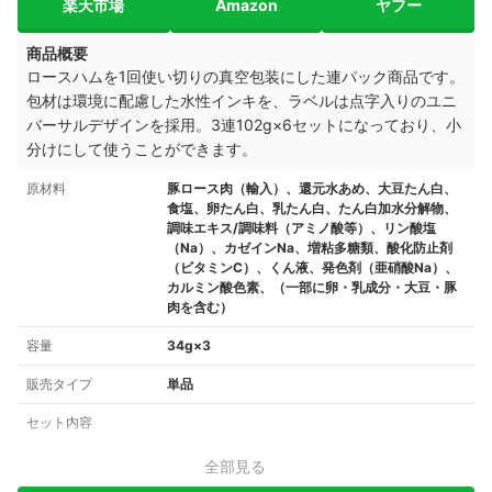
楽天市場
Amazon
ヤフー
商品概要
ロースハムを1回使い切りの真空包装にした連パック商品です。
包材は環境に配慮した水性インキを、ラベルは点字入りのユニ
バーサルデザインを採用。3連102g×6セットになっており、小
分けにして使うことができます。
原材料
豚ロース肉（輸入）、還元水あめ、大豆たん白、
食塩、卵たん白、乳たん白、たん白加水分解物、
調味エキス/調味料（アミノ酸等）、リン酸塩
（Na）、カゼインNa、増粘多糖類、酸化防止剤
（ビタミンC）、くん液、発色剤（亜硝酸Na）、
カルミン酸色素、（一部に卵・乳成分・大豆・豚
肉を含む）
容量
34g×3
販売タイプ
単品
セット内容
全部見る