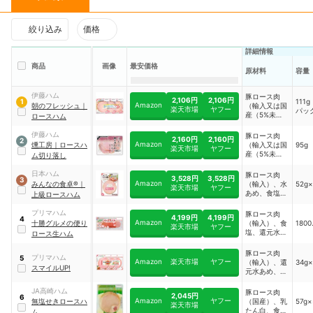
絞り込み
価格
詳細情報
商品
画像
最安価格
原材料
容量
伊藤ハム
豚ロース肉
2,106円
2,106円
111g
1
Amazon
朝のフレッシュ
｜
（輸入又は国
楽天市場
ヤフー
パッ
産（5%未
ロースハム
満））、糖類
（水あめ、砂
伊藤ハム
豚ロース肉
2,160円
2,160円
2
糖）、卵たん
Amazon
燻工房
｜
ロースハ
（輸入又は国
95g
楽天市場
ヤフー
白、植物性た
産（5%未
ム切り落し
ん白、食塩、
満））、糖類
乳たん白、ポ
（水あめ、砂
日本ハム
豚ロース肉
ークエキス調
3,528円
3,528円
3
糖）、食塩／
Amazon
みんなの食卓®
｜
（輸入）、水
52g
味料／調味料
楽天市場
ヤフー
リン酸塩
あめ、食塩／
上級ロースハム
（有機酸
（Na）、調
リン酸塩（Ｎ
等）、リン酸
味料（アミノ
ａ）、調味料
プリマハム
豚ロース肉
塩（Na）、
酸）、酸化防
4,199円
4,199円
4
（アミノ
Amazon
十勝グルメの便り
（輸入）、食
1800
増粘多糖類、
止剤（ビタミ
楽天市場
ヤフー
酸）、酸化防
塩、還元水あ
カゼイン
ロース生ハム
ンC）、発色
止剤（ビタミ
め、ぶどう糖
Na、酸化防
剤（亜硝酸
ンＣ）、発色
／調味料（有
止剤（ビタミ
豚ロース肉
Na）、（一
剤（亜硝酸Ｎ
プリマハム
5
機酸等）、酸
ンC）、発色
Amazon
楽天市場
ヤフー
（輸入）、還
34g×
部に豚肉を含
ａ）、（一部
スマイルUP!
化補助剤（ビ
剤（亜硝酸
元水あめ、大
む）
に豚肉を含
タミンＣ）、
Na）、コチ
豆たん白、食
む）
発色剤（亜硝
ニール色素、
塩、卵たん
JA高崎ハム
豚ロース肉
酸Ｎａ）
2,045円
香辛料抽出
6
白、乳たん
Amazon
ヤフー
無塩せきロースハ
（国産）、乳
57g
楽天市場
物、（一部に
白、たん白加
たん白、食
ム