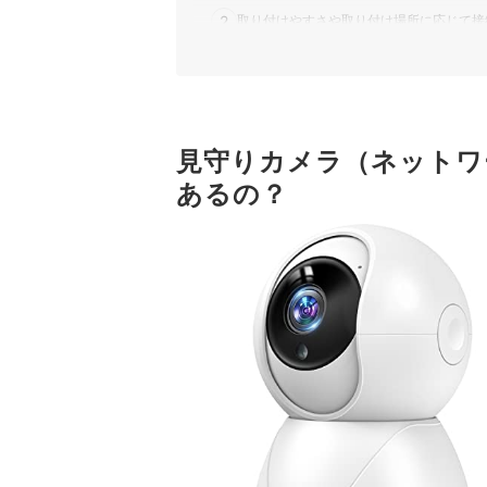
2
取り付けやすさや取り付け場所に応じて接
3
映像をはっきり見るために、画質は200
4
画角に注目。広範囲を見渡せる広角レンズ
5
見守りカメラ（ネットワ
保存先はクラウドが手軽。コストを抑えたい
あるの？
見守りカメラ・ネットワークカメラ全128商品お
見守りカメラ・ネットワークカメラの売れ筋ラン