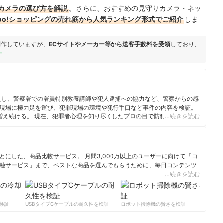
カメラの選び方を解説
。さらに、おすすめの見守りカメラ・ネッ
ahoo!ショッピングの売れ筋から人気ランキング形式でご紹介
しま
制作していますが、
ECサイトやメーカー等から送客手数料を受領
しており、
ー
参入し、警察署での署員特別教養講師や犯人逮捕への協力など、警察からの感
の現場に極力足を運び、犯罪現場の環境や犯行手口など事件の内容を検証。
お増え続ける。 現在、犯罪者心理を知り尽くしたプロの目で防犯ジャーナリ
…続きを読む
・新聞・雑誌等で予知防犯対策を提唱。また行政・自治体・民間企業等で
のキャラクターで予知防犯対策の重要性と人の命の尊さを呼びかけてい
を入れ、養成講座を開講する傍ら、犯罪抑止に力を注ぐと共に経済産業省の
」の委員にも参画。現在は地域の防犯ボランティアの育成や防犯住宅を造
にした、商品比較サービス。 月間3,000万以上のユーザーに向けて「コ
にくい社会環境を作る為に『防犯法』の設立を目指し活動をしている。
融サービス」まで、ベストな商品を選んでもらうために、毎日コンテンツ
…続きを読む
ィール
証
USBタイプCケーブルの耐久性を検証
ロボット掃除機の賢さを検証
サー