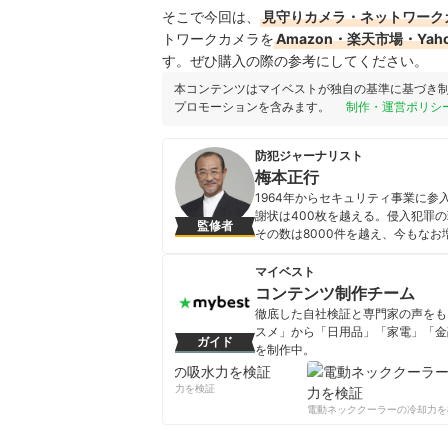
そこで今回は、
見守りカメラ・ネットワーク
トワークカメラを
Amazon・楽天市場・Y
す。ぜひ購入の際の参考にしてください。
本コンテンツはマイベストが独自の基準に基づき
プロモーションを含みます。
制作・運営ポリシ
防犯ジャーナリスト
梅本正行
1964年からセキュリティ事業に
謝状は400枚を越える。侵入犯罪
監修者
その数は8000件を越え、今もな
ストとして活躍し、テレビ・ラジオ
の講演も多く、人情味あふれる独特
マイベスト
る。 防犯対策責任者の育成にも力
コンテンツ制作チーム
「省エネ・防犯情報提供事業研究会
徹底した自社検証と専門家の声をもと
る工務店の育成を行い、犯罪が起き
スメ」から「日用品」「家電」「金
ガイド
梅本正行のプロフィール
を制作中。
コンテンツ制作チームのプロフ
柔軟剤の吸水力を検証
電動ネッククーラーの冷却力を検