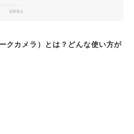
続方法をチョイス
全部見る
万画素以上を選択
搭載なら、死角が少ない
ークカメラ）とは？どんな使い方が
ならmicroSDカードも候補
すすめ人気ランキング
キングもチェック！