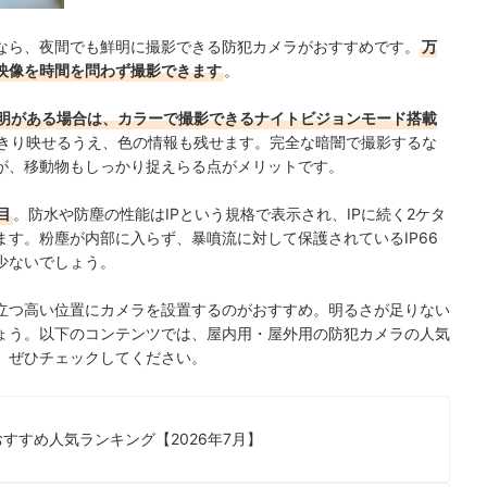
なら、夜間でも鮮明に撮影できる防犯カメラがおすすめです。
万
映像を時間を問わず撮影できます
。
明がある場合は、カラーで撮影できるナイトビジョンモード搭載
きり映せるうえ、色の情報も残せます。完全な暗闇で撮影するな
が、移動物もしっかり捉えらる点がメリットです。
目
。防水や防塵の性能はIPという規格で表示され、IPに続く2ケタ
す。粉塵が内部に入らず、暴噴流に対して保護されているIP66
少ないでしょう。
立つ高い位置にカメラを設置するのがおすすめ。明るさが足りない
ょう。以下のコンテンツでは、屋内用・屋外用の防犯カメラの人気
。ぜひチェックしてください。
すすめ人気ランキング【2026年7月】