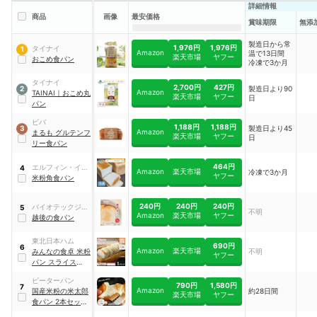
詳細情報
商品
画像
最安価格
賞味期限
無添
製造日から常
1,976円
1,976円
タイナイ
1
Amazon
温で13日間
楽天市場
ヤフー
おこめ食パン
冷凍で3か月
タイナイ
2,700円
427円
製造日より90
2
Amazon
TAINAI
｜
おこめ丸
楽天市場
ヤフー
日
パン
ビバ
1,188円
1,188円
製造日より45
3
Amazon
まるも グルテンフ
楽天市場
ヤフー
日
リー食パン
464円
エルフィン・イン
4
Amazon
楽天市場
冷凍で3か月
ヤフー
ターナショナル
米粉角食パン
240円
240円
240円
バイオテックジャ
5
不明
Amazon
楽天市場
ヤフー
パン
越後の食パン
東北日本ハム
690円
6
Amazon
楽天市場
みんなの食卓 米粉
不明
ヤフー
パン スライス
｜
4313
ピーターパン
790円
1,580円
7
Amazon
国産米粉の米太郎
約28日間
楽天市場
ヤフー
食パン 2本セット
｜
kometaro-2