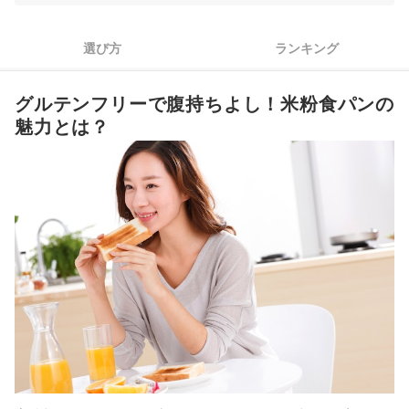
4
大きさと形状は人数や食べ方を考慮して決めよう
選び方
ランキング
5
冷凍と常温、どちらの状態で届くかも確認しよう
グルテンフリーで腹持ちよし！米粉食パンの
米粉食パン全15商品おすすめ人気ランキング
魅力とは？
米粉食パンのおすすめアレンジレシピ
米粉食パンの保存方法は？
家で米粉食パン作りにチャレンジしてみよう
米粉食パンの売れ筋ランキングもチェック！