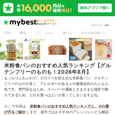
食パンおすすめ
商品比較サービス
マイページ
検索
TOP
食品
パン・ジャム
食パン
おすすめの食パン
米粉食パンのおすすめ人気ランキング【グル
テンフリーのものも！2026年8月】
もっちりふわふわで、カロリーが控えめな米粉食パン。グルテン
フリーのものが多く、アレルギーがある人や健康志向の人にも人
気です。専門店をはじめ、スーパーや通販とさまざまな場所で購
入できるため、どれを選べばよいか迷ってしまいますよね。
そこで今回は、
米粉食パン
のおすすめ人気ランキングと、その選
び方をご紹介
します。後半ではおすすめのアレンジレシピも解説