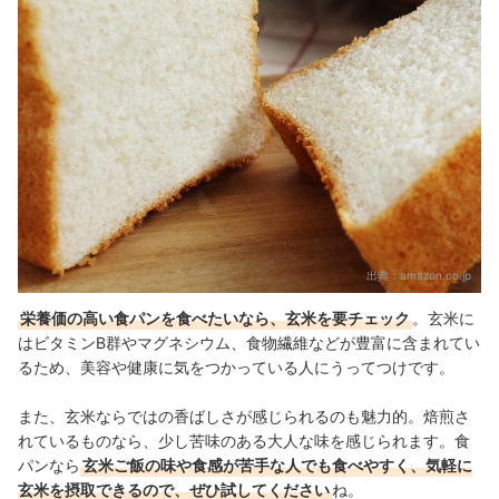
出典：
amazon.co.jp
栄養価の高い食パンを食べたいなら、玄米を要チェック
。玄米に
はビタミンB群やマグネシウム、食物繊維などが豊富に含まれてい
るため、美容や健康に気をつかっている人にうってつけです。
また、玄米ならではの香ばしさが感じられるのも魅力的。焙煎さ
れているものなら、少し苦味のある大人な味を感じられます。食
パンなら
玄米ご飯の味や食感が苦手な人でも食べやすく、気軽に
玄米を摂取できるので、ぜひ試してください
ね。