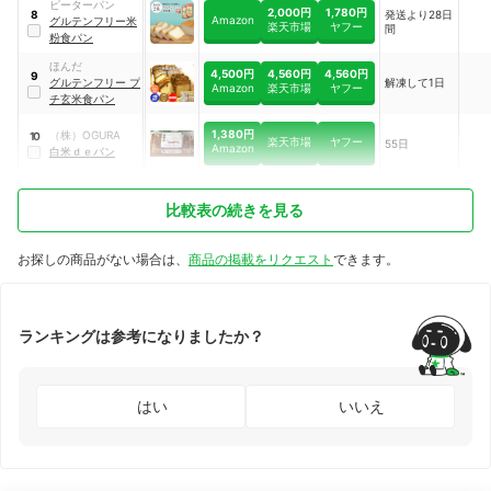
ピーターパン
2,000円
1,780円
発送より28日
8
Amazon
グルテンフリー米
楽天市場
ヤフー
間
粉食パン
ほんだ
4,500円
4,560円
4,560円
9
グルテンフリー プ
解凍して1日
Amazon
楽天市場
ヤフー
チ玄米食パン
1,380円
（株）OGURA
10
楽天市場
ヤフー
55日
Amazon
白米ｄｅパン
比較表の続きを見る
お探しの商品がない場合は、
商品の掲載をリクエスト
できます。
ランキングは参考になりましたか？
はい
いいえ