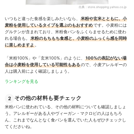
出典：
store.shopping.yahoo.co.jp
いつもと違った食感を楽しみたいなら、
米粉や玄米とともに、小
麦粉を使用しているタイプを選ぶのもおすすめ
です。小麦粉には
グルテンが含まれており、
米粉食パンをふくらませるために使わ
れる
場合も。
米粉のもちもち食感と、小麦粉のふっくら感を同時
に楽しめますよ
。
「米粉100%」や「玄米100%」のように、
100%の表記がない場
合は小麦粉を使用している可能性もある
ので、小麦アレルギーの
人は購入前によく確認しましょう。
ランキングを見る
その他の材料も要チェック
2
米粉パンに使われている、その他の材料についても確認しましょ
う。アレルギーがある人やヴィーガン・マクロビの人はもちろ
ん、これまでなんとなく食パンを選んでいた人もぜひチェックし
てくださいね。