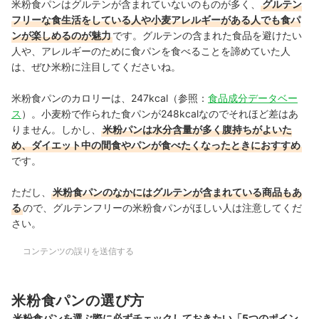
米粉食パンはグルテンが含まれていないのものが多く、
グルテン
フリーな食生活をしている人や小麦アレルギーがある人でも食パ
ンが楽しめるのが魅力
です。グルテンの含まれた食品を避けたい
人や、アレルギーのために食パンを食べることを諦めていた人
は、ぜひ米粉に注目してくださいね。
米粉食パンのカロリーは、247kcal（参照：
食品成分データベー
ス
）。小麦粉で作られた食パンが248kcalなのでそれほど差はあ
りません。しかし、
米粉パンは水分含量が多く腹持ちがよいた
め、ダイエット中の間食やパンが食べたくなったときにおすすめ
です。
ただし、
米粉食パンのなかにはグルテンが含まれている商品もあ
る
ので、グルテンフリーの米粉食パンがほしい人は注意してくだ
さい。
コンテンツの誤りを送信する
米粉食パンの選び方
米粉食パンを選ぶ際に必ずチェックしておきたい「5つのポイン