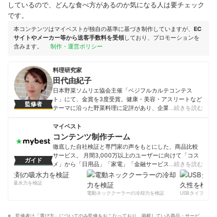
しているので、どんな食べ方があるのか気になる人は要チェック
です。
本コンテンツはマイベストが独自の基準に基づき制作していますが、
EC
サイトやメーカー等から送客手数料を受領
しており、プロモーションを
含みます。
制作・運営ポリシー
料理研究家
田代由紀子
日本野菜ソムリエ協会主催「ベジフルカルテコンテス
ト」にて、金賞を3度受賞。健康・美容・アスリートなど
監修者
テーマに沿った野菜料理に定評があり、企業・自治体な
…続きを読む
どへのレシピ提供多数。「楽しく、美味しく、健康な生
活を！」をコンセプトに、主婦目線のアイデアを盛り込
マイベスト
んだ料理教室「オレンジキッチンクッキングスタジオ」
コンテンツ制作チーム
を主宰している。 野菜ソムリエ・アスリートフードマイ
徹底した自社検証と専門家の声をもとにした、商品比較
スター・食生活アドバイザー等の資格多数。読売新聞ヨ
サービス。 月間3,000万以上のユーザーに向けて「コス
ガイド
ミドクターで今日の健康レシピ「田代由紀子のアスリー
メ」から「日用品」「家電」「金融サービス」まで、ベ
…続きを読む
トレシピ」を連載中。
ストな商品を選んでもらうために、毎日コンテンツを制
田代由紀子のプロフィール
作中。
剤の吸水力を検証
コンテンツ制作チームのプロフィール
電動ネッククーラーの冷却力を検証
USBタイプCケー
監修者は「選び方」についてのみ監修をおこなっており、掲載している商品・サービ