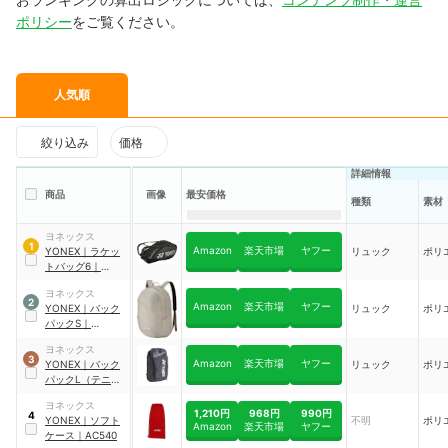
ポリシー
をご覧ください。
人気順
絞り込み
価格
詳細情報
商品
画像
最安価格
種類
素材
ヨネックス
1
Amazon
楽天市場
ヤフー
YONEX
｜
ラケッ
リュック
ポリ
トバッグ6
｜
BAG2202R
ヨネックス
2
Amazon
楽天市場
ヤフー
YONEX
｜
バック
リュック
ポリ
パックS
｜
BAG2268S
ヨネックス
3
Amazon
楽天市場
ヤフー
YONEX
｜
バック
リュック
ポリ
パックL（テニス2
本用）
｜
ヨネックス
BAG2208L
1,210円
968円
990円
4
YONEX
｜
ソフト
不明
ポリ
Amazon
楽天市場
ヤフー
ケース
｜
AC540