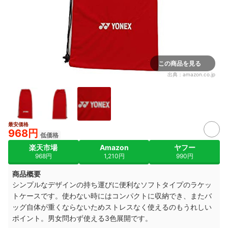
この商品を見る
出典：
amazon.co.jp
最安価格
968円
低価格
楽天市場
Amazon
ヤフー
968円
1,210円
990円
商品概要
シンプルなデザインの持ち運びに便利なソフトタイプのラケッ
トケースです。使わない時にはコンパクトに収納でき、またバ
ッグ自体が重くならないためストレスなく使えるのもうれしい
ポイント。男女問わず使える3色展開です。