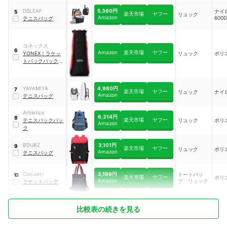
5,360円
DSLEAF
ナイ
5
楽天市場
ヤフー
リュック
Amazon
600D
テニスバッグ
ヨネックス
6
Amazon
楽天市場
ヤフー
YONEX
｜
ラケッ
リュック
ポリ
トバックパック
｜
BAG2219
4,980円
YAYAMIYA
7
楽天市場
ヤフー
リュック
ナイ
Amazon
テニスバッグ
Athletico
6,314円
8
楽天市場
ヤフー
テニスバックパッ
リュック
ポリ
Amazon
ク
3,101円
BDUBZ
9
楽天市場
ヤフー
リュック
ポリ
Amazon
テニスバッグ
3,199円
Coicueci
トートバッ
10
楽天市場
ヤフー
ポリ
Amazon
グ、リュック
ラケットバッグ
比較表の続きを見る