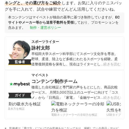
キングと、その選び方をご紹介
します。お気に入りのテニスバッ
グを手に入れて、試合や練習でどんどん活用してくださいね。
本コンテンツはマイベストが独自の基準に基づき制作していますが、
EC
サイトやメーカー等から送客手数料を受領
しており、プロモーションを
含みます。
制作・運営ポリシー
スポーツライター
詠村太郎
早稲田大学スポーツ科学部にてスポーツ文化学を専攻。
野球、柔道、陸上など多岐にわたるスポーツを経験。柔
監修者
道整復師資格を保有し、現在はライターとして健康系、
…続きを読む
スポーツ系の記事を多数執筆する。
詠村太郎のプロフィール
マイベスト
コンテンツ制作チーム
徹底した自社検証と専門家の声をもとにした、商品比較
サービス。 月間3,000万以上のユーザーに向けて「コス
ガイド
メ」から「日用品」「家電」「金融サービス」まで、ベ
…続きを読む
ストな商品を選んでもらうために、毎日コンテンツを制
作中。
剤の吸水力を検証
コンテンツ制作チームのプロフィール
電動ネッククーラーの冷却力を検証
USBタイプCケー
監修者は「選び方」についてのみ監修をおこなっており、掲載している商品・サービ