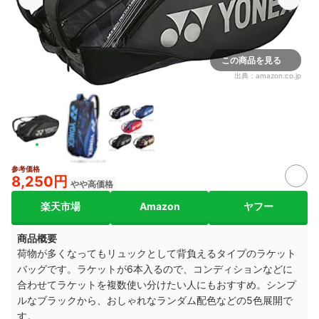
この商品を見る
出典：
amazon.co.jp
参考価格
8,250円
やや高価格
楽天市場
Amazon
ヤフー
商品概要
荷物が多くなってもリュックとして背負えるタイプのラケット
バッグです。ラケットが6本入るので、コンディションなどに
合わせてラケットを複数使い分けたい人にもおすすめ。シンプ
ルなブラックから、おしゃれなランダム配色などの5色展開で
す。