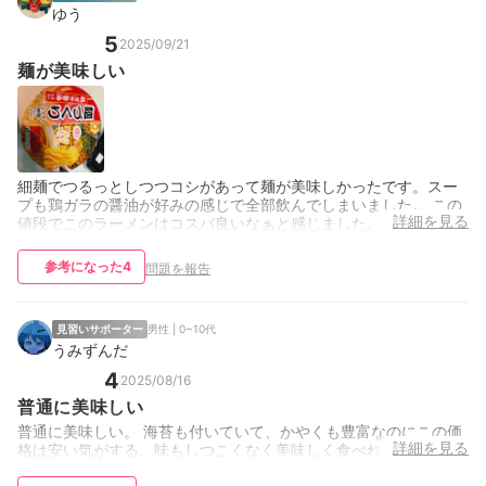
ゆう
5
2025/09/21
麺が美味しい
細麺でつるっとしつつコシがあって麺が美味しかったです。スー
プも鶏ガラの醤油が好みの感じで全部飲んでしまいました。 この
詳細を見る
値段でこのラーメンはコスパ良いなぁと感じました。
参考になった
4
問題を報告
見習いサポーター
男性 | 0~10代
うみずんだ
4
2025/08/16
普通に美味しい
普通に美味しい。 海苔も付いていて、かやくも豊富なのにこの価
詳細を見る
格は安い気がする。味もしつこくなく美味しく食べれる。