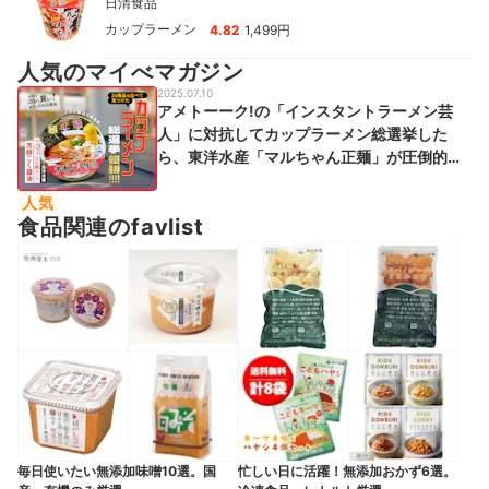
日清食品
|
カップラーメン
4.82
1,499円
人気のマイべマガジン
2025.07.10
アメトーーク!の「インスタントラーメン芸
人」に対抗してカップラーメン総選挙した
ら、東洋水産「マルちゃん正麺」が圧倒的だ
った件
人気
食品関連のfavlist
毎日使いたい無添加味噌10選。国
忙しい日に活躍！無添加おかず6選。