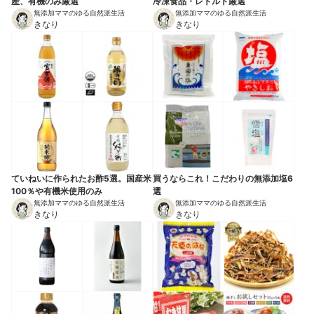
産、有機のみ厳選
冷凍食品・レトルト厳選
無添加ママのゆる自然派生活
無添加ママのゆる自然派生活
きなり
きなり
ていねいに作られたお酢5選。国産米
買うならこれ！こだわりの無添加塩6
100％や有機米使用のみ
選
無添加ママのゆる自然派生活
無添加ママのゆる自然派生活
きなり
きなり