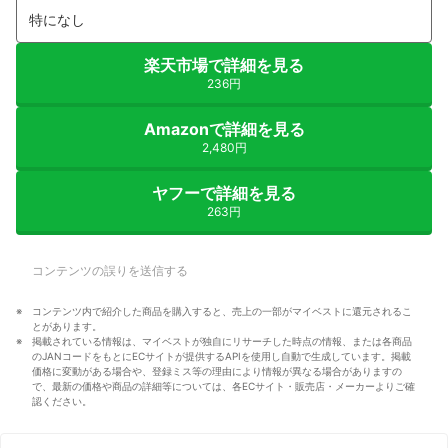
特になし
楽天市場で詳細を見る
236円
Amazonで詳細を見る
2,480円
ヤフーで詳細を見る
263円
コンテンツの誤りを送信する
コンテンツ内で紹介した商品を購入すると、売上の一部がマイベストに還元されるこ
とがあります。
掲載されている情報は、マイベストが独自にリサーチした時点の情報、または各商品
のJANコードをもとにECサイトが提供するAPIを使用し自動で生成しています。掲載
価格に変動がある場合や、登録ミス等の理由により情報が異なる場合がありますの
で、最新の価格や商品の詳細等については、各ECサイト・販売店・メーカーよりご確
認ください。