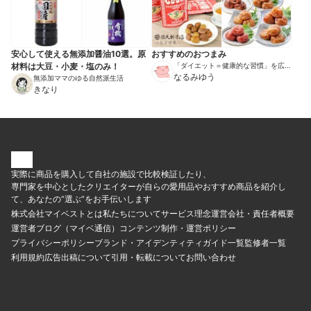
安心して使える無添加醤油10選。原
おすすめのおつまみ
材料は大豆・小麦・塩のみ！
「ダイエット＝健康的な習慣」を広め
る伝道師
なるみゆう
無添加ママのゆる自然派生活
きなり
実際に商品を購入して自社の施設で比較検証したり、
専門家を中心としたクリエイターが自らの愛用品やおすすめ商品を紹介し
て、あなたの“選ぶ”をお手伝いします
株式会社マイベストとは
私たちについて
サービス理念
運営会社・責任者概要
運営者ブログ（マイベ通信）
コンテンツ制作・運営ポリシー
プライバシーポリシー
ブランド・アイデンティティ
ガイド一覧
監修者一覧
利用規約
広告出稿について
引用・転載について
お問い合わせ