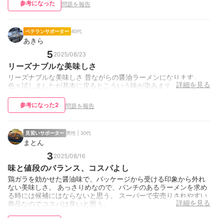
参考になった
問題を報告
ベテランサポーター
40代
あきら
5
2025/08/23
リーズナブルな美味しさ
リーズナブルな美味しさ 昔ながらの醤油ラーメンになります。
詳細を見る
色々試しましたが基本に戻るとこういう味が染みます。
参考になった
2
問題を報告
見習いサポーター
男性 | 30代
まとん
3
2025/08/16
味と値段のバランス、コスパよし
鶏ガラを効かせた醤油味で、パッケージから受ける印象から外れ
ない美味しさ。 あっさりめなので、パンチのあるラーメンを求め
る時には候補にはならないと思う。 スーパーで安売りされやすい
詳細を見る
商品なのでコスパは良いと思う。