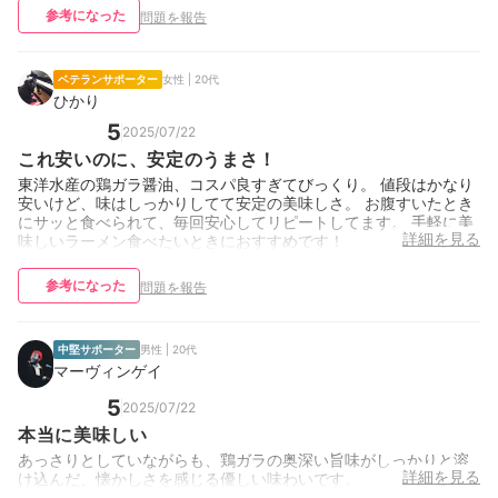
参考になった
問題を報告
ベテランサポーター
女性 | 20代
ひかり
5
2025/07/22
これ安いのに、安定のうまさ！
東洋水産の鶏ガラ醤油、コスパ良すぎてびっくり。 値段はかなり
安いけど、味はしっかりしてて安定の美味しさ。 お腹すいたとき
にサッと食べられて、毎回安心してリピートしてます。 手軽に美
詳細を見る
味しいラーメン食べたいときにおすすめです！
参考になった
問題を報告
中堅サポーター
男性 | 20代
マーヴィンゲイ
5
2025/07/22
本当に美味しい
あっさりとしていながらも、鶏ガラの奥深い旨味がしっかりと溶
詳細を見る
け込んだ、懐かしさを感じる優しい味わいです。