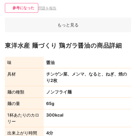
参考になった
問題を報告
もっと見る
東洋水産 麺づくり 鶏ガラ醤油の商品詳細
味
醤油
具材
チンゲン菜、メンマ、なると、ねぎ、焼の
り2枚
麺の種類
ノンフライ麺
麺の量
65g
1杯あたりのカロ
300kcal
リー
出来上がり時間
4分