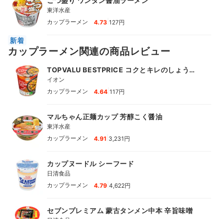
ごつ盛り ワンタン醤油ラーメン
東洋水産
|
カップラーメン
4.73
127円
新着
カップラーメン関連の商品レビュー
TOPVALU BESTPRICE コクとキレのしょうゆ
ヌードル
イオン
|
カップラーメン
4.64
117円
マルちゃん正麺カップ 芳醇こく醤油
東洋水産
|
カップラーメン
4.91
3,231円
カップヌードル シーフード
日清食品
|
カップラーメン
4.79
4,622円
セブンプレミアム 蒙古タンメン中本 辛旨味噌