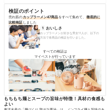
細な感覚を磨く。マイベスト入社後はカフェで勤務して
いたこれまでの経験を活かし、コーヒー器具をはじめ、
検証のポイント
調理器具やキッチン雑貨、食品・ドリンク、ギフトアイ
テムなど、食まわり全般の商材の比較検証を担当。「ユ
売れ筋の
カップラーメン47商品
をすべて集めて、
徹底的に
ーザーの立場に立って考える」をモットーに、日々の業
比較検証
しました
務に取り組んでいる。また、焙煎士・バリスタとして現
おいしさ
1
在も現場に立ち、実体験に基づいたリアルなレビューを
カップラーメンが好きな男女11人が、以下の
届けている。
方法で各商品の検証を行いました。
相野谷大輔のプロフィール
すべての検証は
マイベストが行っています
もちもち麺とスープの旨味が特徴！具材の食感も
よい
東洋水産の「麺づくり 鶏ガラ醤油」は、ノンフライ麺と旨味のあ