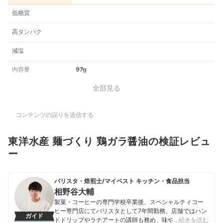
低糖質
高タンパク
減塩
内容量
97g
全部見る
コンテンツの誤りを送信する
東洋水産 麺づくり 鶏ガラ醤油の検証レビュ
ー
バリスタ・焙煎士/マイベスト キッチン・食品担当
相野谷大輔
製菓・コーヒーの専門学校卒業後、スペシャルティコー
ヒー専門店にてバリスタとして7年間勤務。店舗ではハン
ガイド
ドドリップやラテアートの講師も務め、味や香りへの繊
…続きを読む