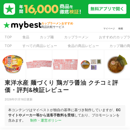
カップラーメンおすすめ
商品比較サービス
マイページ
検索
TOP
食品
カップ麺
カップラーメン
おすすめのカップ
TOP
すべての商品レビュー
食品の商品レビュー
カップ麺の
東洋水産 麺づくり 鶏ガラ醤油 クチコミ評
価・評判&検証レビュー
2026年01月16日更新
本コンテンツはマイベストが独自の基準に基づき制作していますが、
EC
サイトやメーカー等から送客手数料を受領
しており、プロモーションを
含みます。
制作・運営ポリシー