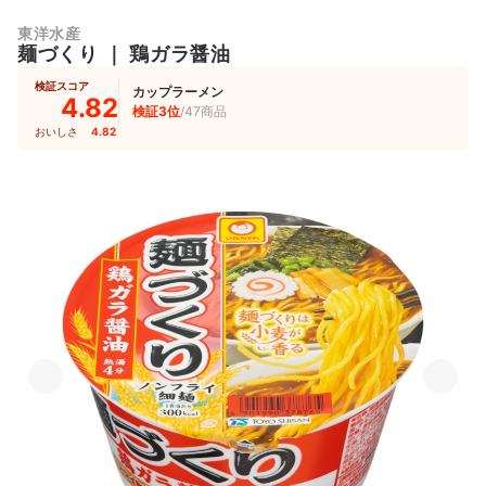
東洋水産
麺づくり
｜
鶏ガラ醤油
検証スコア
カップラーメン
4.82
検証3位
/47商品
おいしさ
4.82