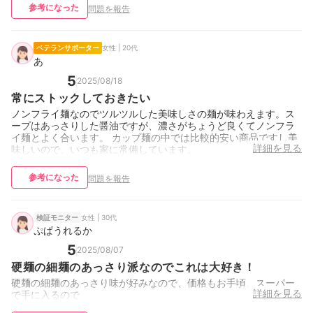
参考になった
問題を報告
ベテランサポーター
女性 | 20代
あ
5
2025/08/18
常にストックしておきたい
ノンフライ麺なのでツルツルした美味しさの麺が味わえます。ス
ープはあっさりした醤油ですが、濃さがちょうど良くてノンフラ
イ麺とよく合います。 カップ麺の中では比較的安い商品ですし美
詳細を見る
味しいので、いつも家に常備しています。
参考になった
問題を報告
女性 | 30代
検証モニター
ぷぱうれるか
5
2025/08/07
硬麺の細麺のあっさり派なのでこれは大好き！
硬麺の細麺のあっさり味が好みなので、価格もお手頃、スーパー
詳細を見る
で手に入るので