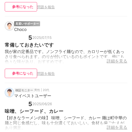
参考になった
問題を報告
見習いサポーター
Choco
5
2025/07/15
常備しておきたいです
我が家の定番品です。ノンフライ麺なので、カロリーが低くあっ
さり食べられます。のりが付いているのもポイントです。他にも
詳細を見る
色々な味があり、おすすめです。
参考になった
問題を報告
男性 | 20代
検証モニター
マイベストユーザー
5
2025/06/26
味噌、シーフード、カレー
【好きなラーメンの味】 味噌、シーフード、カレー 麺は町中華の
麺と同じ食感だし、味も十分濃くておいしい。食材も歯ごたえが
詳細を見る
あり満足。