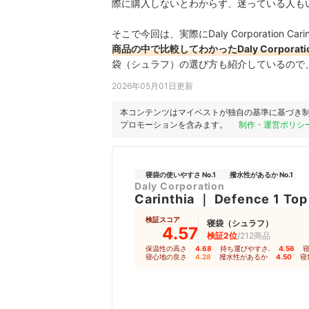
際に購入しないとわからず、迷っている人も
そこで今回は、実際にDaly Corporation Cari
商品の中で比較してわかったDaly Corporation 
袋（シュラフ）の選び方も紹介しているので
2026年05月01日更新
本コンテンツはマイベストが独自の基準に基づき
プロモーションを含みます。
制作・運営ポリシ
寝袋の使いやすさ No.1
撥水性があるか No.1
Daly Corporation
Carinthia
｜
Defence 1 Top
検証スコア
寝袋（シュラフ）
4.57
検証2位
/212商品
保温性の高さ
4.68
｜
持ち運びやすさ.
4.56
｜
寝心地の良さ
4.28
｜
撥水性があるか
4.50
｜
寝