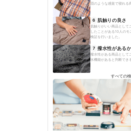
団のような感覚で寝れる
肌触りの良さ
6
肌触りがいい商品として
したことがある10人の
検証を行いました。
撥水性がある
7
撥水性がある商品として
水機能があると判断でき
すべての