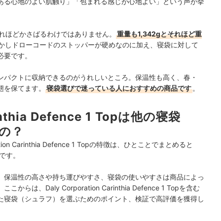
ある心地のよい肌触り」「包まれる感じが心地よい」という声が挙
とそれほどかさばるわけではありません。
重量も1,342gとそれほど重
かし
ドローコードのストッパーが硬めなのに加え、寝袋に対して
必要です。
ンパクトに収納できるのがうれしいところ。保温性も高く、春・
態を保てます。
寝袋選びで迷っている人におすすめの商品です
。
rinthia Defence 1 Topは他の寝袋
の？
n Carinthia Defence 1 Topの特徴は、ひとことでまとめると
です。
、保温性の高さや持ち運びやすさ、寝袋の使いやすさは商品によっ
aly Corporation Carinthia Defence 1 Topを含む
た寝袋（シュラフ）を選ぶためのポイント、検証で高評価を獲得し