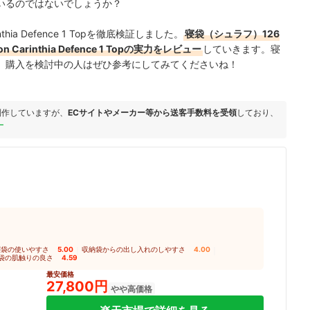
いるのではないでしょうか？
nthia Defence 1 Topを徹底検証しました。
寝袋（シュラフ）126
Carinthia Defence 1 Topの実力をレビュー
していきます。寝
、購入を検討中の人はぜひ参考にしてみてくださいね！
制作していますが、
ECサイトやメーカー等から送客手数料を受領
しており、
ー
寝袋の使いやすさ
5.00
｜
収納袋からの出し入れのしやすさ
4.00
｜
袋の肌触りの良さ
4.59
最安価格
27,800円
やや高価格