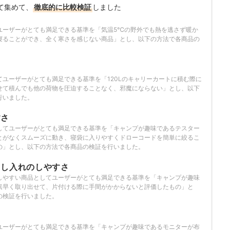
て集めて、
徹底的に比較検証
しました
ユーザーがとても満足できる基準を「気温5℃の野外でも熱を逃さず暖か
寝ることができ、全く寒さを感じない商品」とし、以下の方法で各商品の
さ
ユーザーがとても満足できる基準を「120Lのキャリーカートに積む際に
せて積んでも他の荷物を圧迫することなく、邪魔にならない」とし、以下
行いました。
すさ
してユーザーがとても満足できる基準を「キャンプが趣味であるテスター
とがなくスムーズに動き、寝袋に入りやすくドローコードを簡単に絞るこ
の」とし、以下の方法で各商品の検証を行いました。
出し入れのしやすさ
しやすい商品としてユーザーがとても満足できる基準を「キャンプが趣味
素早く取り出せて、片付ける際に手間がかからないと評価したもの」と
の検証を行いました。
ユーザーがとても満足できる基準を「キャンプが趣味であるモニターが布