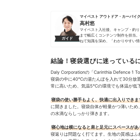
マイベスト アウトドア・カーバイ
高村悠
マイベスト入社後、キャンプ・釣り
まで幅広くコンテンツ制作を担当。
ガイド
ねて知識を深め、「わかりやすい情
ンテンツ制作を行なっている。
高村悠のプロフィール
結論！寝袋選びに迷っている
Daly Corporationの「Carinthia Defence 1
寝袋の中に40℃の湯たんぽを入れて30分放
常に高いため、気温5℃の環境でも体温が低
寝袋の使い勝手もよく、快適に出入りできま
に開きました。寝袋自体が軽量かつ薄いため
の水滴ならしっかり弾きます。
寝心地は横になると肩と足元にスペースがあ
寝返りは問題なく打てます。生地の質感はふ