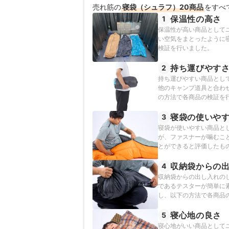
売れ筋の
寝袋（シュラフ）20商品
をすべ
保温性の高さ
1
保温性が高い商品として
い空気をまとったように
検証を行いました。
持ち運びやす
2
持ち運びやすい商品として
他のキャンプ道具と合わ
の方法で各商品の検証を
寝袋の使いや
3
寝袋が使いやすい商品と
が、ファスナーが噛むこ
とができると評価したも
収納袋からの
4
収納袋からの出し入れの
であるテスターが簡単に
し、以下の方法で各商品
寝心地の良さ
5
寝心地がいい商品として