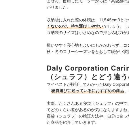
ません。使用したモニターからは「高級感の
がりました。
収納袋に入れた際の体積は、11,545cm3
くないので、持ち運びしやすい
で
しょう。し
収納袋のサイズは小さめなので押し込む力が
扱いやすく寝心地もよいにもかかわらず、コ
秋・冬のスリーシーズンをとおして暖かい状
Daly Corporation Ca
（シュラフ）とどう違う
マイベストが検証してわかったDaly Corporatio
「
寝袋選びに迷っているにおすすめの商品
」
実際、たくさんある寝袋（シュラフ）の中で
てどのくらい差があるのか気になりますよね。ここからは、D
寝袋（シュラフ）の検証方法や、自分に合っ
た商品を紹介していきます。