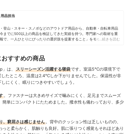
ク用品担当
・登山・スキー・スノボなどのアウトドア用品から、自動車・自転車用品
今までに500以上の商品を検証してきた実績を持つ。専門家への取材を重
報で、一人ひとりにぴったりの選択肢を提案すること」をモットーに、コ
…続きを読む
におすすめの商品
 Top」は、
スリーシーズン活躍する寝袋
です。室温5℃の環境下で
置したところ、温度は2.4℃しか下がりませんでした。保温性が
非
下しにくく、眠りにつきやすいでしょう。
す
。ファスナーは大きめサイズで噛みにくく、足元までスムーズ
、簡単にコンパクトにたためました。撥水性も備わっており、多少
り、窮屈さは感じません
。背中のクッション性は乏しいものの、
わっと柔らかく、肌触りも良好。肌に張りつく感覚もそれほどあり