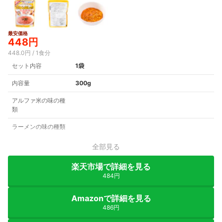
最安価格
448円
448.0円 / 1食分
セット内容
1袋
内容量
300g
アルファ米の味の種
類
ラーメンの味の種類
全部見る
楽天市場で詳細を見る
484円
Amazonで詳細を見る
486円