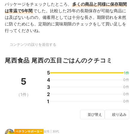
パッケージをチェックしたところ、
多くの商品と同様に保存期間
は常温で5年間
でした。
比較した25年の長期保存が可能な商品に
は及ばないものの、備蓄用としては十分な長さ。期限切れを未然
に防ぐためにも、定期的に賞味期限のチェックをして買い足しを
行ってくださいね。
コンテンツの誤りを送信する
尾西食品 尾西の五目ごはんのクチコミ
5
1件
5
4
0件
3
0件
2
（1件）
0件
1
0件
並び替え
絞り込み
ベテランサポーター
女性 | 30代