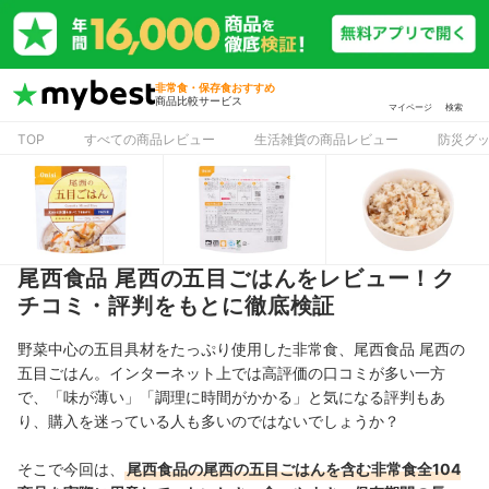
非常食・保存食おすすめ
商品比較サービス
マイページ
検索
TOP
すべての商品レビュー
生活雑貨の商品レビュー
防災グ
尾西食品 尾西の五目ごはんをレビュー！ク
チコミ・評判をもとに徹底検証
野菜中心の五目具材をたっぷり使用した非常食、尾西食品 尾西の
五目ごはん。インターネット上では高評価の口コミが多い一方
で、「味が薄い」「調理に時間がかかる」と気になる評判もあ
り、購入を迷っている人も多いのではないでしょうか？
そこで今回は、
尾西食品の尾西の五目ごはんを含む非常食全104