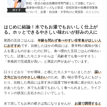
防犯・防災の総合危機管理専門家として活動しており、
護身術や防災グッズなど防災・防犯対策や危機管理業務
ガイド
について、企業・自治体・大学向けに実技指導・講演
…続きを読む
会・セミナー・監修を行うほか、TVや雑誌などメディア
にも出演。43歳で硬式空手のチャンピオンとなってお
り、引退後に危機管理のアドバイス活動を開始。防犯・
はじめに結論！水でもお湯でもおいしく仕上が
防災対策を実技と知識両方で広めるべく、活動してい
る。ホッとできるやさしい味わいが好みの人に
る。
三沢おりえのプロフィール
尾西の五目ごはんは、
年齢を問わず食べやすい非常食がほしい人
におすすめ
です。比較したほかの商品には、香辛料の風味が強く
人を選ぶものがあったのに対し、食べ慣れた五目ごはんの味わい
でした。試食したモニターからは「高齢者でも食べやすそう」
「本格的で完成度が高い」と満足の声があがっています。
口コミどおり「やや薄味」と感じたモニターもいましたが、
謳い
文句どおりのやさしい味わい
のため、濃い味が苦手な人にもぴっ
たり。比較した商品には
戻す水の温度で
味や食感に差が出たもの
があったなか、
水でもお湯でもおいしく食べられました。ライフ
ラインの状況に左右されにくいでしょう。
水で戻してもお米の硬さは気になりませんが、
お湯で調理すると