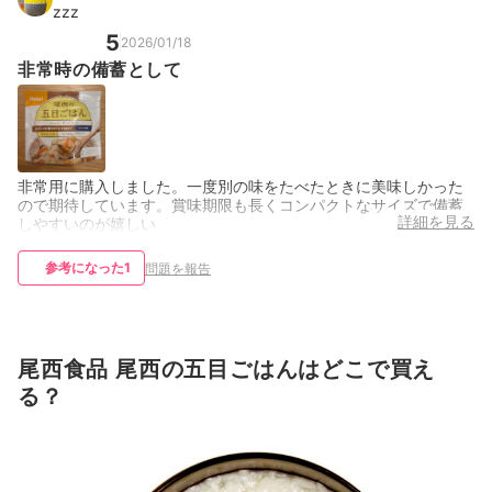
zzz
5
2026/01/18
非常時の備蓄として
非常用に購入しました。一度別の味をたべたときに美味しかった
ので期待しています。賞味期限も長くコンパクトなサイズで備蓄
詳細を見る
しやすいのが嬉しい
参考になった
1
問題を報告
尾西食品 尾西の五目ごはんはどこで買え
る？