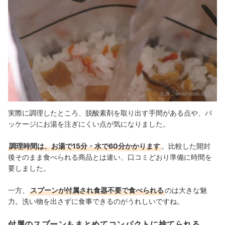
出典：
onisifoods.co.jp
実際に調理したところ、脱酸素剤を取り出す手間がある点や、パ
ッケージにお湯を注ぎにくい点が気になりました。
調理時間は、お湯で15分・水で60分かかります
。比較した開封
後そのまま食べられる商品とは違い、口コミどおり準備に時間を
要しました。
一方、
スプーンが付属され食器不要で食べられる
のは大きな魅
力。洗い物を出さずに食事できるのがうれしいですね。
付属のスプーンもまとめてコンパクトに捨てられる