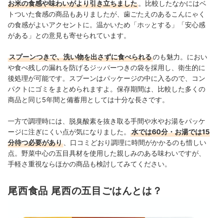
お米の食感や味わいがより引き立ちました
。比較したなかにはベ
トついた食感の商品もありましたが、歯ごたえのあるこんにゃく
の食感がよいアクセントに。温かいため「ホッとする」「安心感
がある」との意見も寄せられています。
スプーンつきで、洗い物を出さずに食べられる
のも魅力
。
におい
や食べ残しの漏れを防げるジッパーつきの袋を採用し、衛生的に
後処理が可能です。スプーンはパッケージの中に入るので、コン
パクトにゴミをまとめられますよ。保存期間は、比較した多くの
商品と同じ5年間と備蓄用としては十分な長さです。
一方で調理時には、脱臭酸素を抜き取る手間や水やお湯をパッケ
ージに注ぎにくい点が気になりました。
水では60分・お湯では15
分待つ必要があり
、口コミどおり調理に時間がかかるのも惜しい
点。野菜中心の五目具材を使用した親しみのある味わいですが、
手軽さ重視ならほかの商品も検討してみてください。
尾西食品 尾西の五目ごはんとは？