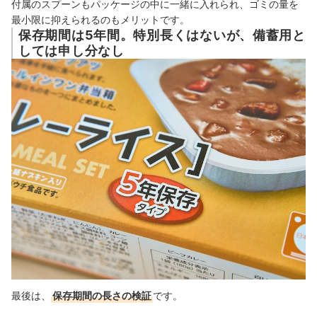
付属のスプーンもパッケージの中に一緒に入れられ、ゴミの量を
最小限に抑えられるのもメリットです。
保存期間は5年間。特別長くはないが、備蓄用と
しては申し分なし
最後
は、
保存期間の長さの検証
です。