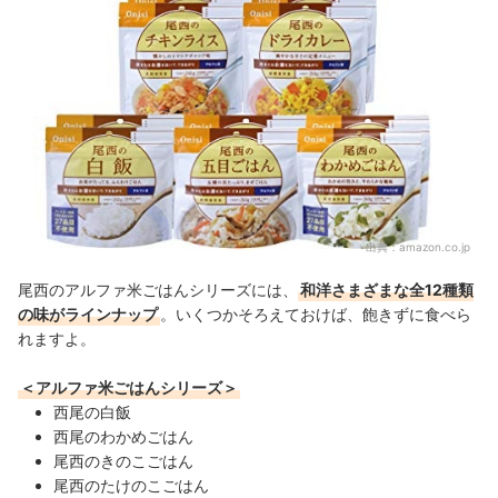
出典：
amazon.co.jp
尾西のアルファ米ごはんシリーズには、
和洋さまざまな全12種類
の味がラインナップ
。いくつかそろえておけば、飽きずに食べら
れますよ。
＜アルファ米ごはんシリーズ＞
西尾の白飯
西尾のわかめごはん
尾西のきのこごはん
尾西のたけのこごはん