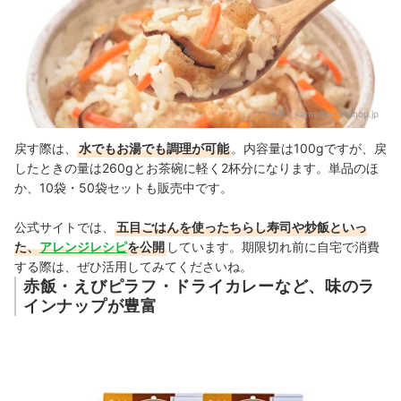
出典：
kameda-netshop.jp
戻す際は、
水でもお湯でも調理が可能
。内容量は100gですが、戻
したときの量は260gとお茶碗に軽く2杯分になります。単品のほ
か、10袋・50袋セットも販売中です。
公式サイトでは、
五目ごはんを使ったちらし寿司や炒飯といっ
た、
アレンジレシピ
を公開
しています。
期限切れ前に自宅で消費
する際は、ぜひ活用してみてくださいね。
赤飯・えびピラフ・ドライカレーなど、味のラ
インナップが豊富