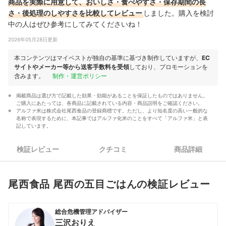
商品を実際に用意して、おいしさ・食べやすさ・保存期間の長
さ・後処理のしやすさを比較してレビュー
しました。購入を検討
中の人はぜひ参考にしてみてくださいね！
2026年05月28日更新
本コンテンツはマイベストが独自の基準に基づき制作していますが、
EC
サイトやメーカー等から送客手数料を受領
しており、プロモーションを
含みます。
制作・運営ポリシー
掲載商品は選び方で記載した効果・効能があることを保証したものではありません。
ご購入にあたっては、各商品に記載されている内容・商品説明をご確認ください。
アルファ米は株式会社尾西食品の登録商標です。ただし、より知名度の高い一般的な
名称で表現するために、本記事ではアルファ化米のことをすべて「アルファ米」と表
記しています。
検証レビュー
クチコミ
商品詳細
尾西食品 尾西の五目ごはんの検証レビュー
総合危機管理アドバイザー
三沢おりえ