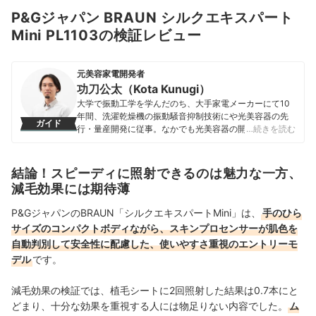
P&Gジャパン BRAUN シルクエキスパート
Mini PL1103の検証レビュー
元美容家電開発者
功刀公太（Kota Kunugi）
大学で振動工学を学んだのち、大手家電メーカーにて10
年間、洗濯乾燥機の振動騒音抑制技術にや光美容器の先
ガイド
行・量産開発に従事。なかでも光美容器の開発において
…続きを読む
は、ハイパワーと低刺激を両立した技術開発などを担
当。 美容家電の真の効果が伝わりきらない歯がゆさか
ら、「しがらみのない正直な検証」を届けたいという思
結論！スピーディに照射できるのは魅力な一方、
いでマイベストに参画。現在は熱・流体・光学・生体計
減毛効果には期待薄
測などの様々な工学的知見を活かした検証設計を担当
し、ヘアドライヤーや光美容器など美容家電を中心に月
P&GジャパンのBRAUN「シルクエキスパートMini」は、
手のひら
100台以上を実機検証している。
サイズのコンパクトボディながら、スキンプロセンサーが肌色を
功刀公太（Kota Kunugi）のプロフィール
自動判別して安全性に配慮した、使いやすさ重視のエントリーモ
デル
です。
減毛効果の検証では、植毛シートに2回照射した結果は0.7本にと
どまり、十分な効果を重視する人には物足りない内容でした。
ム