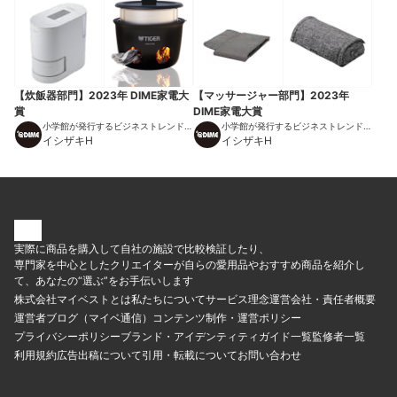
【炊飯器部門】2023年 DIME家電大
【マッサージャー部門】2023年
賞
DIME家電大賞
小学館が発行するビジネストレンドマ
小学館が発行するビジネストレンドマ
ガジン
イシザキH
ガジン
イシザキH
実際に商品を購入して自社の施設で比較検証したり、
専門家を中心としたクリエイターが自らの愛用品やおすすめ商品を紹介し
て、あなたの“選ぶ”をお手伝いします
株式会社マイベストとは
私たちについて
サービス理念
運営会社・責任者概要
運営者ブログ（マイベ通信）
コンテンツ制作・運営ポリシー
プライバシーポリシー
ブランド・アイデンティティ
ガイド一覧
監修者一覧
利用規約
広告出稿について
引用・転載について
お問い合わせ