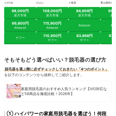
りの1台
の人に
ド推奨
果は期待しに
98,000円
108,000円
84,909円
69,
楽天市場
楽天市場
楽天市場
楽
66,800円
115,900円
Amazon
Am
Amazon
Amazon
110,950円
83,868円
67,
ヤフー
ヤフー
ヤフー
ヤ
そもそもどう選べばいい？脱毛器の選び方
脱毛器を選ぶ際に必ずチェックしておきたい「4つのポイント」
を以下のコンテンツから抜粋してご紹介します。
家庭用脱毛器のおすすめ人気ランキング【VIO対応な
ど58商品を徹底比較！2026年】
① ハイパワーの家庭用脱毛器を選ぼう！何段