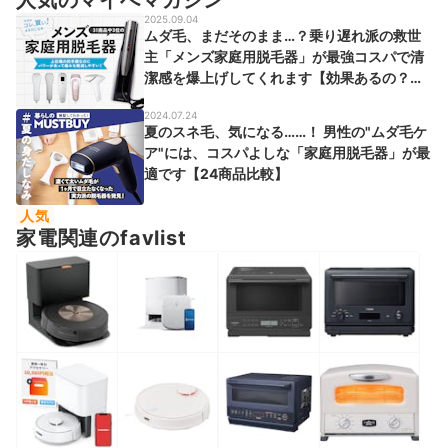
人気のマイべマガジン
2025.09.04
ムダ毛、まだそのまま…？乗り遅れ派の救世
主「メンズ家庭用脱毛器」が最強コスパで清
潔感を爆上げしてくれます【効果あるの？に
お答え！】
2024.07.24
夏のスネ毛、気になる……！ 男性の"ムダ毛ケ
ア"には、コスパよしな「家庭用脱毛器」が最
適です【24商品比較】
人気
家電関連のfavlist