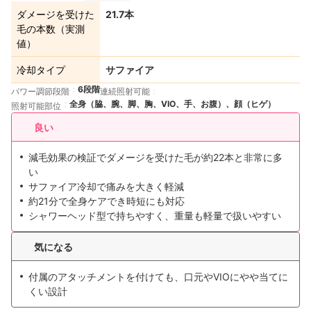
ダメージを受けた
21.7本
毛の本数（実測
値）
冷却タイプ
サファイア
6段階
パワー調節段階
連続照射可能
全身（脇、腕、脚、胸、VIO、手、お腹）、顔（ヒゲ）
照射可能部位
良い
減毛効果の検証でダメージを受けた毛が約22本と非常に多
い
サファイア冷却で痛みを大きく軽減
約21分で全身ケアでき時短にも対応
シャワーヘッド型で持ちやすく、重量も軽量で扱いやすい
気になる
付属のアタッチメントを付けても、口元やVIOにやや当てに
くい設計