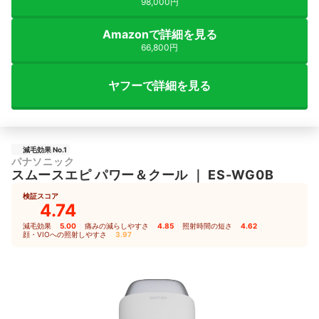
98,000円
Amazonで詳細を見る
66,800円
ヤフーで詳細を見る
減毛効果 No.1
パナソニック
スムースエピ パワー＆クール
｜
ES-WG0B
検証スコア
4.74
減毛効果
5.00
｜
痛みの減らしやすさ
4.85
｜
照射時間の短さ
4.62
｜
顔・VIOへの照射しやすさ
3.97