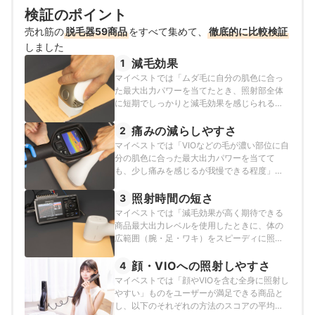
検証のポイント
売れ筋の
脱毛器59商品
をすべて集めて、
徹底的に比較検証
しました
減毛効果
1
マイベストでは「ムダ毛に自分の肌色に合っ
た最大出力パワーを当てたとき、照射部全体
に短期でしっかりと減毛効果を感じられる程
度」のものをユーザーが満足できる商品と
し、以下の方法で検証を行いました。なお、
痛みの減らしやすさ
2
本検証時に毛がダメージを受けることを減毛
マイベストでは「VIOなどの毛が濃い部位に自
効果としています。
分の肌色に合った最大出力パワーを当てて
も、少し痛みを感じるが我慢できる程度」の
ものをユーザーが満足できる商品とし、以下
のそれぞれの方法のスコアの平均でおすすめ
照射時間の短さ
3
度をスコア化しました。
マイベストでは「減毛効果が高く期待できる
商品最大出力レベルを使用したときに、体の
広範囲（腕・足・ワキ）をスピーディに照射
しやすい」ものをユーザーが満足できる商品
とし、以下の方法で検証を行いました。
顔・VIOへの照射しやすさ
4
マイベストでは「顔やVIOを含む全身に照射し
やすい」ものをユーザーが満足できる商品と
し、以下のそれぞれの方法のスコアの平均で