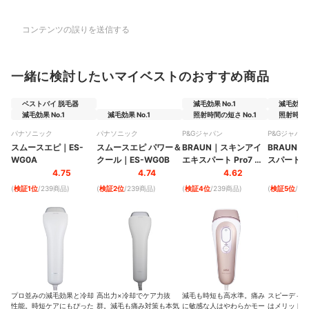
コンテンツの誤りを送信する
一緒に検討したいマイベストのおすすめ商品
ベストバイ 脱毛器
減毛効果 No.1
減毛効果 N
減毛効果 No.1
減毛効果 No.1
照射時間の短さ No.1
照射時間の
パナソニック
パナソニック
P&Gジャパン
P&Gジャパン
スムースエピ
｜
ES-
スムースエピ パワー＆
BRAUN
｜
スキンアイ
BRAUN
｜
WG0A
クール
｜
ES-WG0B
エキスパート Pro7
｜
スパート P
PL7387
PL5311
4.75
4.74
4.62
(
検証1位
/239商品
)
(
検証2位
/239商品
)
(
検証4位
/239商品
)
(
検証5位
/2
プロ並みの減毛効果と冷却
高出力×冷却でケア力抜
減毛も時短も高水準。痛み
スピーディに
性能。時短ケアにもぴった
群。減毛も痛み対策も本気
に敏感な人はやわらかモー
はメリットな