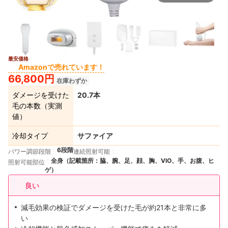
最安価格
3+
Amazonで売れています！
66,800円
在庫わずか
ダメージを受けた
20.7本
毛の本数（実測
値）
冷却タイプ
サファイア
6段階
パワー調節段階
連続照射可能
全身（記載箇所：脇、腕、足、顔、胸、VIO、手、お腹、ヒ
照射可能部位
ゲ）
良い
減毛効果の検証でダメージを受けた毛が約21本と非常に多
い