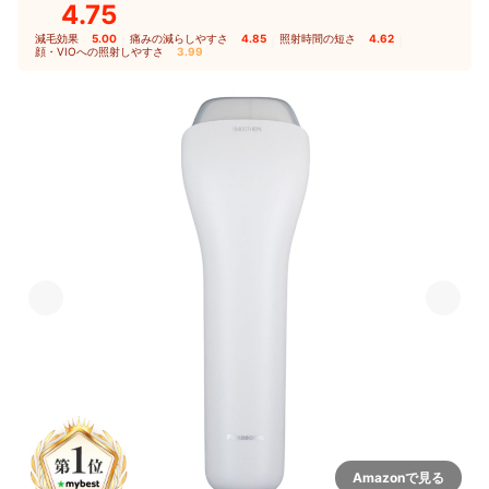
4.75
減毛効果
5.00
｜
痛みの減らしやすさ
4.85
｜
照射時間の短さ
4.62
｜
顔・VIOへの照射しやすさ
3.99
Amazonで見る