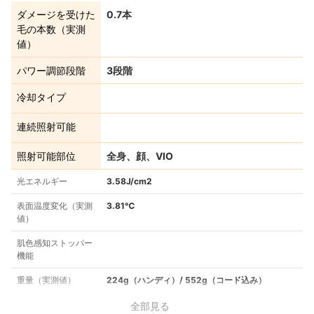
ダメージを受けた
0.7本
毛の本数（実測
値）
パワー調節段階
3段階
冷却タイプ
連続照射可能
照射可能部位
全身、顔、VIO
光エネルギー
3.58J/cm2
表面温度変化（実測
3.81℃
値）
肌色感知ストッパー
機能
重量（実測値）
224g（ハンディ）/ 552g（コード込み）
全部見る