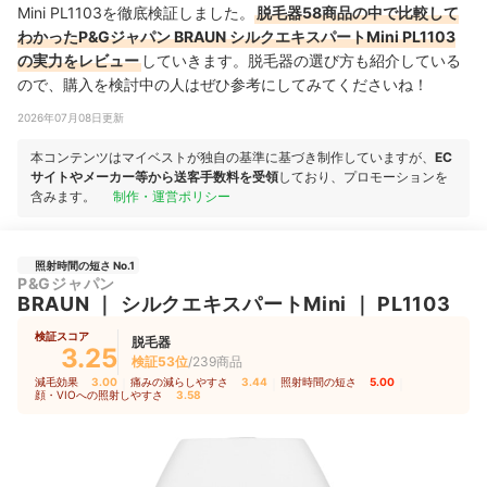
Mini PL1103を徹底検証しました。
脱毛器58商品の中で比較して
わかったP&Gジャパン BRAUN シルクエキスパートMini PL1103
の実力をレビュー
していきます。脱毛器の選び方も紹介している
ので、購入を検討中の人はぜひ参考にしてみてくださいね！
2026年07月08日更新
本コンテンツはマイベストが独自の基準に基づき制作していますが、
EC
サイトやメーカー等から送客手数料を受領
しており、プロモーションを
含みます。
制作・運営ポリシー
照射時間の短さ No.1
P&Gジャパン
BRAUN
｜
シルクエキスパートMini
｜
PL1103
検証スコア
脱毛器
3.25
検証53位
/239商品
減毛効果
3.00
｜
痛みの減らしやすさ
3.44
｜
照射時間の短さ
5.00
｜
顔・VIOへの照射しやすさ
3.58