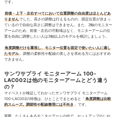
です。
前後・上下・左右すべてにおいて位置調整の自由度はほとんどあ
りません
でした。高さの調整は行えるものの、固定位置が決まっ
ているので自由な高さに調整はできません。また、2軸のモニター
アームのため、前後・左右の可動域はなく、モニターアームの位
置を自由に調整したい人は3軸以上のモデルを検討しましょう。
角度調整だけを重視し、モニター位置を固定で使いたい人に適し
たモデル
。調整の柔軟性や配線の美しさを求める方にはおすすめ
できません。
サンワサプライ モニターアーム 100-
LAC002は他のモニターアームとどう違う
の？
マイベストが検証してわかったサンワサプライ モニターアーム
100-LAC002の特徴は、ひとことでまとめると「
角度調整は比較
的スムーズ。調節性や配線整理には不向き
」です。
実際、たくさんあるモニターアームの中で、セットアップのしや