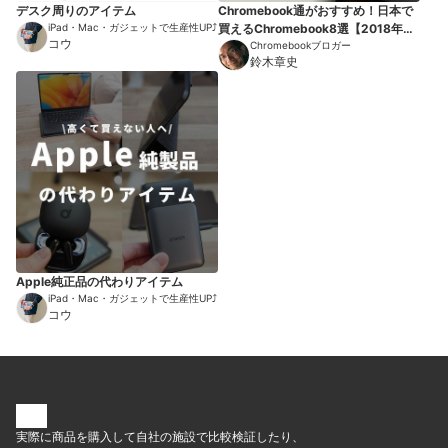
デスク周りのアイテム
Chromebook通がおすすめ！日本で
iPad・Mac・ガジェットで生産性UP⤴︎
買えるChromebook8選【2018年
コウ
版】
Chromebookブロガー
鈴木章史
Apple純正品の代わりアイテム
iPad・Mac・ガジェットで生産性UP⤴︎
コウ
実際に商品を購入して自社の施設で比較検証したり、