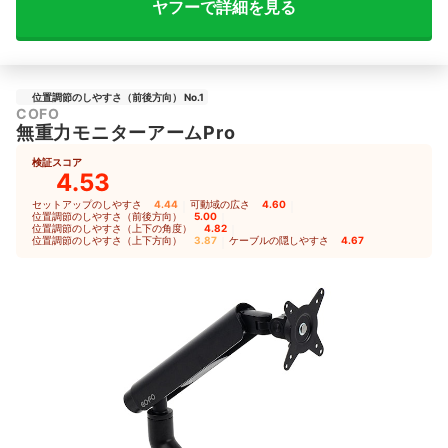
ヤフーで詳細を見る
位置調節のしやすさ（前後方向） No.1
COFO
無重力モニターアームPro
検証スコア
4.53
セットアップのしやすさ
4.44
｜
可動域の広さ
4.60
｜
位置調節のしやすさ（前後方向）
5.00
｜
位置調節のしやすさ（上下の角度）
4.82
｜
位置調節のしやすさ（上下方向）
3.87
｜
ケーブルの隠しやすさ
4.67