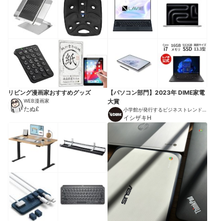
リビング漫画家おすすめグッズ
【パソコン部門】2023年 DIME家電
WEB漫画家
大賞
たぬ£
小学館が発行するビジネストレンドマ
ガジン
イシザキH