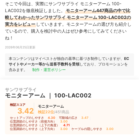
そこで今回は、実際にサンワサプライ モニターアーム 100-
LAC002を徹底検証しました。
モニターアーム447商品の中で比
較してわかったサンワサプライ モニターアーム 100-LAC002の
実力をレビュー
していきます。モニターアームの選び方も紹介し
ているので、購入を検討中の人はぜひ参考にしてみてください
ね！
2026年06月25日更新
本コンテンツはマイベストが独自の基準に基づき制作していますが、
EC
サイトやメーカー等から送客手数料を受領
しており、プロモーションを
含みます。
制作・運営ポリシー
サンワサプライ
モニターアーム
｜
100-LAC002
検証スコア
モニターアーム
3.42
検証22位
/451商品
セットアップのしやすさ
4.30
｜
可動域の広さ
3.47
｜
位置調節のしやすさ（前後方向）
3.00
｜
位置調節のしやすさ（上下の角度）
4.71
｜
位置調節のしやすさ（上下方向）
3.00
｜
ケーブルの隠しやすさ
3.00