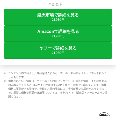
全部見る
楽天市場で詳細を見る
21,980円
Amazonで詳細を見る
21,980円
ヤフーで詳細を見る
21,980円
コンテンツ内で紹介した商品を購入すると、売上の一部がマイベストに還元されるこ
とがあります。
掲載されている情報は、マイベストが独自にリサーチした時点の情報、または各商品
のJANコードをもとにECサイトが提供するAPIを使用し自動で生成しています。掲載
価格に変動がある場合や、登録ミス等の理由により情報が異なる場合がありますの
で、最新の価格や商品の詳細等については、各ECサイト・販売店・メーカーよりご確
認ください。