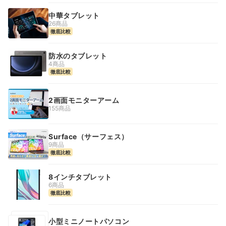
中華タブレット
26商品
徹底比較
防水のタブレット
4商品
徹底比較
2画面モニターアーム
155商品
Surface（サーフェス）
9商品
徹底比較
8インチタブレット
6商品
徹底比較
小型ミニノートパソコン