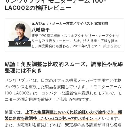
サンワサプライ モニターアーム 100-
LAC002の検証レビュー
元ガジェットメーカー営業／マイベスト 家電担当
八幡康平
新卒でPC周辺機器・スマホアクセサリー・カーアクセサ
リーを取り扱うメーカーに入社。法人営業・広報を担当
ガイド
し、商品開発にも携わる。2023年2月にマイベストに入
…続きを読む
社し、モバイルバッテリーやビデオカメラなどガジェッ
トやカメラの比較・コンテンツ制作を経験。現在では、
家電を中心に幅広いジャンルのコンテンツ制作に携わ
結論！角度調整は比較的スムーズ。調節性や配線
る。「専門性をもとにした調査・検証を通じ、一人ひと
整理には不向き
りに合った選択肢を分かりやすく提案すること」を心が
けて、コンテンツ制作を行っている。
サンワサプライは、日本のオフィス機器メーカーで実用性と価格
八幡康平のプロフィール
のバランスを重視した製品を展開しています。「モニターアーム
100-LAC002」は、コンパクトな設置性を意識したモデルで、モ
ニターの固定用途を前提とした設計が特徴です。
検証では、
上下の角度調整において比較的軽い力で操作でき、頻
繁に角度を微調整したい人には使いやすいポイント
といえます。
また、固定運用を前提にすれば、安定感のある設置が可能な構造