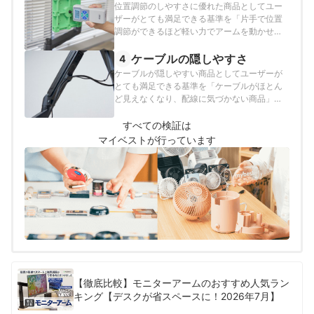
位置調節のしやすさに優れた商品としてユー
ザーがとても満足できる基準を「片手で位置
調節ができるほど軽い力でアームを動かせる
商品」とし、以下の方法で各商品の検証を行
いました。
ケーブルの隠しやすさ
4
ケーブルが隠しやすい商品としてユーザーが
とても満足できる基準を「ケーブルがほとん
ど見えなくなり、配線に気づかない商品」と
し、以下の方法で各商品の検証を行いまし
た。
すべての検証は
マイベストが行っています
【徹底比較】モニターアームのおすすめ人気ラン
キング【デスクが省スペースに！2026年7月】