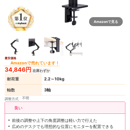
Amazonで見る
最安価格
Amazonで売れています！
34,846円
在庫わずか
耐荷重
2.2～10kg
軸数
3軸
不明
調整方式
良い
前後の調整や上下の角度調整は軽い力で行えた
広めのデスクでも理想的な位置にモニターを配置できる