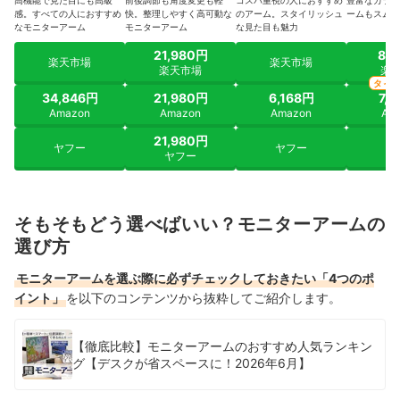
高機能で見た目にも高級
前後調節も角度変更も軽
コスパ重視の人におすすめ
豊富なカラバ
感。すべての人におすすめ
快。整理しやすく高可動な
のアーム。スタイリッシュ
ームもスムー
なモニターアーム
モニターアーム
な見た目も魅力
21,980円
8,
楽天市場
楽天市場
楽天市場
楽
タイ
34,846円
21,980円
6,168円
7,
Amazon
Amazon
Amazon
Am
21,980円
ヤフー
ヤフー
ヤ
ヤフー
そもそもどう選べばいい？モニターアームの
選び方
モニターアームを選ぶ際に必ずチェックしておきたい「4つのポ
イント」
を以下のコンテンツから抜粋してご紹介します。
【徹底比較】モニターアームのおすすめ人気ランキン
グ【デスクが省スペースに！2026年6月】