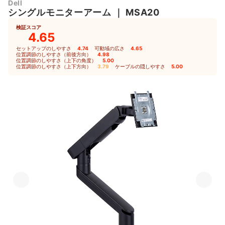
Dell
シングルモニターアーム
｜
MSA20
検証スコア
4.65
セットアップのしやすさ
4.74
｜
可動域の広さ
4.65
｜
位置調節のしやすさ（前後方向）
4.98
｜
位置調節のしやすさ（上下の角度）
5.00
｜
位置調節のしやすさ（上下方向）
3.79
｜
ケーブルの隠しやすさ
5.00