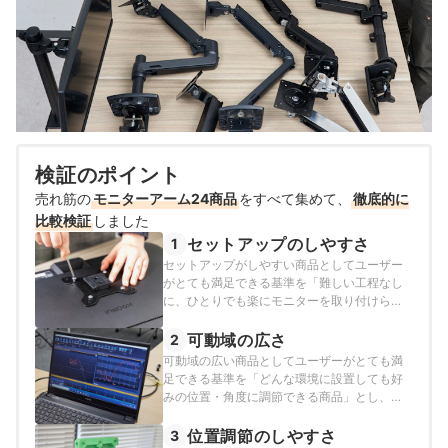
検証のポイント
売れ筋の
モニターアーム24商品
をすべて集めて、
徹底的に
比較検証
しました
セットアップのしやすさ
1
セットアップがしやすい商品としてユーザー
がとても満足できる基準を「難しい工程なし
に、ひとりでも楽にモニターを取り付けら
れ、アームの調節も利く商品」とし、以下の
方法で各商品の検証を行いました。
可動域の広さ
2
可動域の広い商品としてユーザーがとても満
足できる基準を「どんな環境に設置しても好
みの位置・角度に調節できる商品」とし、以
下の方法で各商品の検証を行いました。
位置調節のしやすさ
3