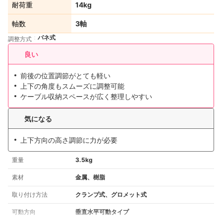
耐荷重
14kg
軸数
3軸
バネ式
調整方式
良い
前後の位置調節がとても軽い
上下の角度もスムーズに調整可能
ケーブル収納スペースが広く整理しやすい
気になる
上下方向の高さ調節に力が必要
重量
3.5kg
素材
金属、樹脂
取り付け方法
クランプ式、グロメット式
可動方向
垂直水平可動タイプ