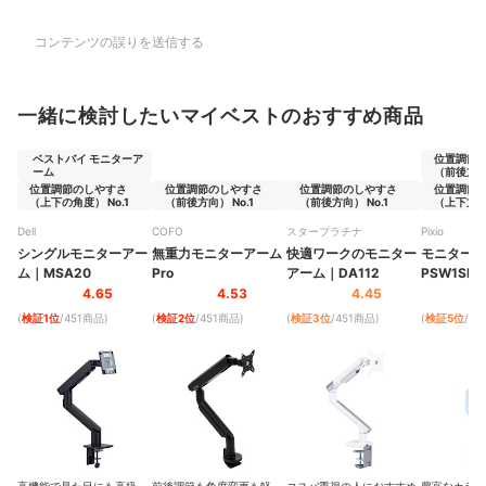
コンテンツの誤りを送信する
一緒に検討したいマイベストのおすすめ商品
ベストバイ モニターア
位置調節
ーム
（前後方向）
位置調節のしやすさ
位置調節のしやすさ
位置調節のしやすさ
位置調節
（上下の角度） No.1
（前後方向） No.1
（前後方向） No.1
（上下方向）
Dell
COFO
スタープラチナ
Pixio
シングルモニターアー
無重力モニターアーム
快適ワークのモニター
モニター
ム
｜
MSA20
Pro
アーム
｜
DA112
PSW1SBL
4.65
4.53
4.45
(
検証1位
/451商品
)
(
検証2位
/451商品
)
(
検証3位
/451商品
)
(
検証5位
/4