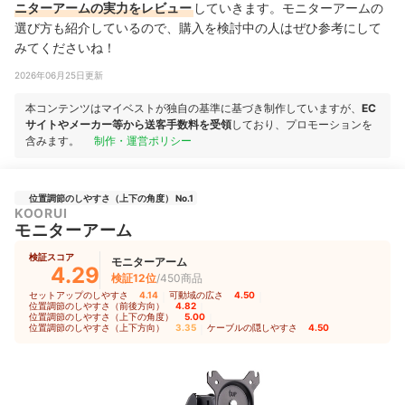
ニターアームの実力をレビュー
していきます。モニターアームの
選び方も紹介しているので、購入を検討中の人はぜひ参考にして
みてくださいね！
2026年06月25日更新
本コンテンツはマイベストが独自の基準に基づき制作していますが、
EC
サイトやメーカー等から送客手数料を受領
しており、プロモーションを
含みます。
制作・運営ポリシー
位置調節のしやすさ（上下の角度） No.1
KOORUI
モニターアーム
検証スコア
モニターアーム
4.29
検証12位
/450商品
セットアップのしやすさ
4.14
｜
可動域の広さ
4.50
｜
位置調節のしやすさ（前後方向）
4.82
｜
位置調節のしやすさ（上下の角度）
5.00
｜
位置調節のしやすさ（上下方向）
3.35
｜
ケーブルの隠しやすさ
4.50