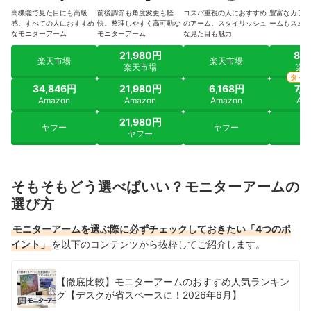
高機能で見た目にも高級
前後調節も角度変更も軽
コスパ重視の人におすすめ
豊富なカラバ
感。すべての人におすすめ
快。整理しやすく高可動な
のアーム。スタイリッシュ
ームもスムー
なモニターアーム
モニターアーム
な見た目も魅力
21,980円
8,
楽天市場
楽天市場
楽天市場
楽
タイ
34,846円
21,980円
6,168円
7,
Amazon
Amazon
Amazon
Am
21,980円
ヤフー
ヤフー
ヤ
ヤフー
そもそもどう選べばいい？モニターアームの
選び方
モニターアームを選ぶ際に必ずチェックしておきたい「4つのポ
イント」
を以下のコンテンツから抜粋してご紹介します。
【徹底比較】モニターアームのおすすめ人気ランキン
グ【デスクが省スペースに！2026年6月】