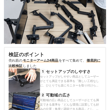
検証のポイント
売れ筋の
モニターアーム24商品
をすべて集めて、
徹底的に
比較検証
しました
セットアップのしやすさ
1
セットアップがしやすい商品としてユーザー
がとても満足できる基準を「難しい工程なし
に、ひとりでも楽にモニターを取り付けら
れ、アームの調節も利く商品」とし、以下の
方法で各商品の検証を行いました。
可動域の広さ
2
可動域の広い商品としてユーザーがとても満
足できる基準を「どんな環境に設置しても好
みの位置・角度に調節できる商品」とし、以