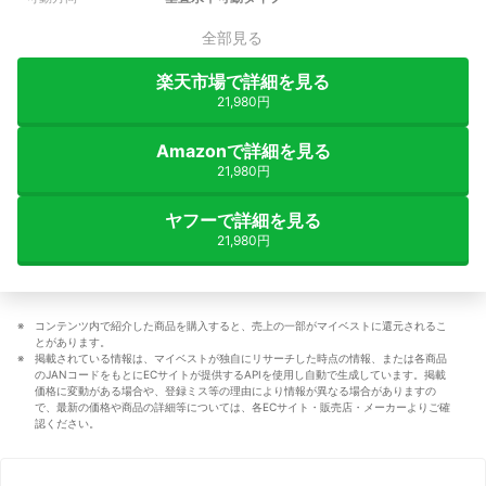
全部見る
楽天市場で詳細を見る
21,980円
Amazonで詳細を見る
21,980円
ヤフーで詳細を見る
21,980円
コンテンツ内で紹介した商品を購入すると、売上の一部がマイベストに還元されるこ
とがあります。
掲載されている情報は、マイベストが独自にリサーチした時点の情報、または各商品
のJANコードをもとにECサイトが提供するAPIを使用し自動で生成しています。掲載
価格に変動がある場合や、登録ミス等の理由により情報が異なる場合がありますの
で、最新の価格や商品の詳細等については、各ECサイト・販売店・メーカーよりご確
認ください。