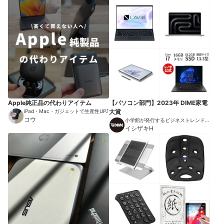
Apple純正品の代わりアイテム
【パソコン部門】2023年 DIME家電
iPad・Mac・ガジェットで生産性UP⤴︎
大賞
コウ
小学館が発行するビジネストレンドマ
ガジン
イシザキH