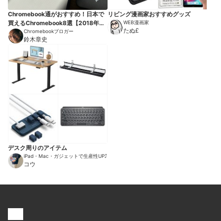
Chromebook通がおすすめ！日本で
リビング漫画家おすすめグッズ
買えるChromebook8選【2018年
WEB漫画家
たぬ£
版】
Chromebookブロガー
鈴木章史
デスク周りのアイテム
iPad・Mac・ガジェットで生産性UP⤴︎
コウ