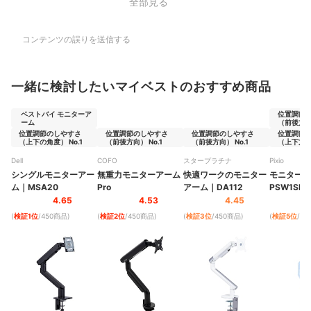
全部見る
コンテンツの誤りを送信する
一緒に検討したいマイベストのおすすめ商品
ベストバイ モニターア
位置調節
ーム
（前後方向）
位置調節のしやすさ
位置調節のしやすさ
位置調節のしやすさ
位置調節
（上下の角度） No.1
（前後方向） No.1
（前後方向） No.1
（上下方向）
Dell
COFO
スタープラチナ
Pixio
シングルモニターアー
無重力モニターアーム
快適ワークのモニター
モニター
ム
｜
MSA20
Pro
アーム
｜
DA112
PSW1SBL
4.65
4.53
4.45
(
検証1位
/450商品
)
(
検証2位
/450商品
)
(
検証3位
/450商品
)
(
検証5位
/4