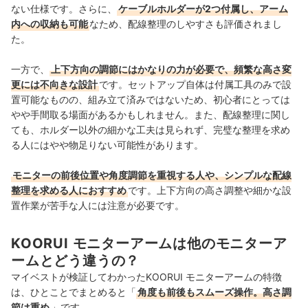
ない仕様です。さらに、
ケーブルホルダーが2つ付属し、アーム
内への収納も可能
なため、配線整理のしやすさも評価されまし
た。
一方で、
上下方向の調節にはかなりの力が必要で、頻繁な高さ変
更には不向きな設計
です。セットアップ自体は付属工具のみで設
置可能なものの、組み立て済みではないため、初心者にとっては
やや手間取る場面があるかもしれません。また、配線整理に関し
ても、ホルダー以外の細かな工夫は見られず、完璧な整理を求め
る人にはやや物足りない可能性があります。
モニターの前後位置や角度調節を重視する人や、シンプルな配線
整理を求める人におすすめ
です。上下方向の高さ調整や細かな設
置作業が苦手な人には注意が必要です。
KOORUI モニターアームは他のモニターア
ームとどう違うの？
マイベストが検証してわかったKOORUI モニターアームの特徴
は、ひとことでまとめると「
角度も前後もスムーズ操作。高さ調
節は重め
」です。