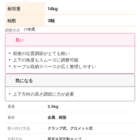
耐荷重
14kg
軸数
3軸
バネ式
調整方式
良い
前後の位置調節がとても軽い
上下の角度もスムーズに調整可能
ケーブル収納スペースが広く整理しやすい
気になる
上下方向の高さ調節に力が必要
重量
3.5kg
素材
金属、樹脂
取り付け方法
クランプ式、グロメット式
可動方向
垂直水平可動タイプ