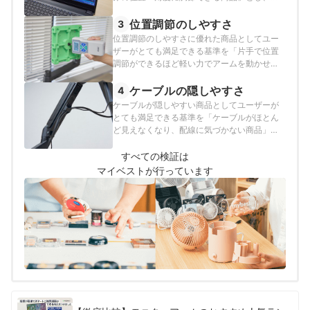
下の方法で各商品の検証を行いました。
位置調節のしやすさ
3
位置調節のしやすさに優れた商品としてユー
ザーがとても満足できる基準を「片手で位置
調節ができるほど軽い力でアームを動かせる
商品」とし、以下の方法で各商品の検証を行
いました。
ケーブルの隠しやすさ
4
ケーブルが隠しやすい商品としてユーザーが
とても満足できる基準を「ケーブルがほとん
ど見えなくなり、配線に気づかない商品」と
し、以下の方法で各商品の検証を行いまし
た。
すべての検証は
マイベストが行っています