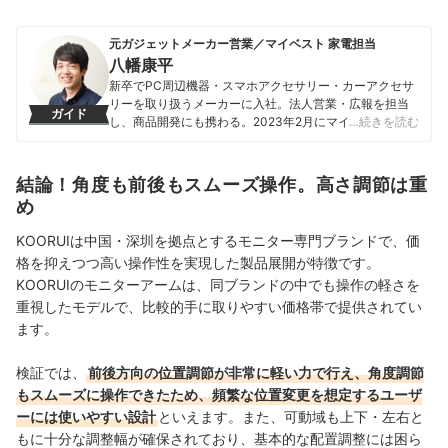
元ガジェットメーカー営業／マイベスト 家電担当
八幡康平
新卒でPC周辺機器・スマホアクセサリー・カーアクセサ
リーを取り扱うメーカーに入社。法人営業・広報を担当
ガイド
し、商品開発にも携わる。2023年2月にマイベストに入
…続きを読む
社し、モバイルバッテリーやビデオカメラなどガジェッ
トやカメラの比較・コンテンツ制作を経験。現在では、
家電を中心に幅広いジャンルのコンテンツ制作に携わ
結論！角度も前後もスムーズ操作。高さ調節は重
る。「専門性をもとにした調査・検証を通じ、一人ひと
め
りに合った選択肢を分かりやすく提案すること」を心が
けて、コンテンツ制作を行っている。
KOORUIは中国・深圳を拠点とするモニター専門ブランドで、価
八幡康平のプロフィール
格を抑えつつ高い操作性を実現した製品展開が特徴です。
KOORUIのモニターアームは、同ブランドの中でも操作の軽さを
重視したモデルで、比較的手に取りやすい価格帯で提供されてい
ます。
検証では、
前後方向の位置調節が非常に軽い力で行え、角度調節
もスムーズに操作できたため、頻繁な位置変更を想定するユーザ
ーには使いやすい設計
といえます。また、可動域も上下・左右と
もに十分な調整幅が確保されており、基本的な配置調整には困ら