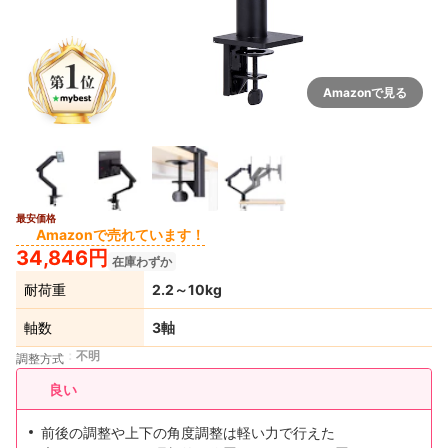
Amazonで見る
最安価格
Amazonで売れています！
34,846円
在庫わずか
耐荷重
2.2～10kg
軸数
3軸
不明
調整方式
良い
前後の調整や上下の角度調整は軽い力で行えた