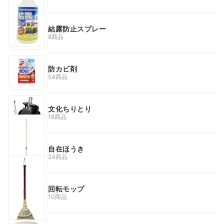
結露防止スプレー
8商品
防カビ剤
54商品
文化ちりとり
18商品
自在ほうき
24商品
回転モップ
10商品