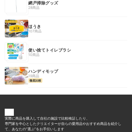
網戸掃除グッズ
28商品
ほうき
107商品
使い捨てトイレブラシ
10商品
ハンディモップ
19商品
徹底比較
実際に商品を購入して自社の施設で比較検証したり、
専門家を中心としたクリエイターが自らの愛用品やおすすめ商品を紹介し
て、あなたの“選ぶ”をお手伝いします