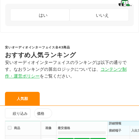
はい
いいえ
安いオーディオインターフェイス全43商品
おすすめ人気ランキング
安いオーディオインターフェイスのランキングは以下の通りで
す。なおランキングの算出ロジックについては、
コンテンツ制
作・運営ポリシー
をご覧ください。
人気順
絞り込み
価格
詳細情報
商品
画像
最安価格
接続端子
入出