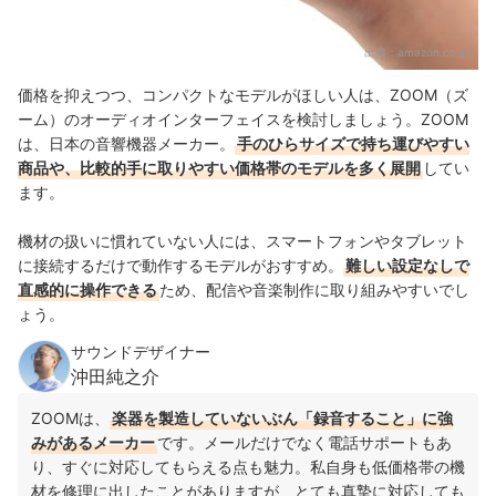
出典：
amazon.co.jp
価格を抑えつつ、コンパクトなモデルがほしい人は、ZOOM（ズ
ーム）のオーディオインターフェイスを検討しましょう。ZOOM
は、日本の音響機器メーカー。
手のひらサイズで持ち運びやすい
商品や、比較的手に取りやすい価格帯のモデルを多く展開
してい
ます。
機材の扱いに慣れていない人には、スマートフォンやタブレット
に接続するだけで動作するモデルがおすすめ。
難しい設定なしで
直感的に操作できる
ため、配信や音楽制作に取り組みやすいでし
ょう。
サウンドデザイナー
沖田純之介
ZOOMは、
楽器を製造していないぶん「録音すること」に強
みがあるメーカー
です。メールだけでなく電話サポートもあ
り、すぐに対応してもらえる点も魅力。私自身も低価格帯の機
材を修理に出したことがありますが、とても真摯に対応しても