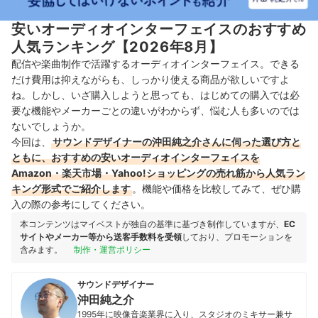
安いオーディオインターフェイスのおすすめ
人気ランキング【2026年8月】
配信や楽曲制作で活躍するオーディオインターフェイス。できる
だけ費用は抑えながらも、しっかり使える商品が欲しいですよ
ね。しかし、いざ購入しようと思っても、はじめての購入では必
要な機能やメーカーごとの違いがわからず、悩む人も多いのでは
ないでしょうか。
今回は、
サウンドデザイナーの沖田純之介さんに伺った選び方と
ともに、おすすめの安いオーディオインターフェイスを
Amazon・楽天市場・Yahoo!ショッピングの売れ筋から人気ラン
キング形式でご紹介します
。機能や価格を比較してみて、ぜひ購
入の際の参考にしてください。
本コンテンツはマイベストが独自の基準に基づき制作していますが、
EC
サイトやメーカー等から送客手数料を受領
しており、プロモーションを
含みます。
制作・運営ポリシー
サウンドデザイナー
沖田純之介
1995年に映像音楽業界に入り、スタジオのミキサー兼サ