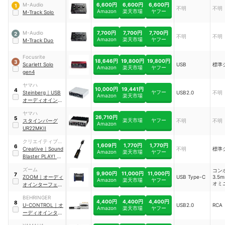
6,600円
6,600円
6,600円
M-Audio
1
不明
不明
Amazon
楽天市場
ヤフー
M-Track Solo
7,700円
7,700円
7,700円
M-Audio
2
不明
不明
Amazon
楽天市場
ヤフー
M-Track Duo
Focusrite
18,646円
19,800円
19,800円
3
Scarlett Solo
USB
標準
Amazon
楽天市場
ヤフー
gen4
ヤマハ
10,000円
19,441円
4
ヤフー
Steinberg
｜
USB
USB2.0
不明
Amazon
楽天市場
オーディオインタ
ーフェース
｜
ヤマハ
UR12
26,710円
5
楽天市場
ヤフー
スタインバーグ
不明
不明
Amazon
UR22MKII
クリエイティブ・
1,609円
1,770円
1,770円
6
メディア
Creative
｜
Sound
不明
標準
Amazon
楽天市場
ヤフー
Blaster PLAY! 3
｜
SB-PLAY3
ズーム
コン
9,900円
11,000円
11,000円
7
ZOOM
｜
オーディ
USB Type-C
3.5
Amazon
楽天市場
ヤフー
オミ
オインターフェイ
ス
｜
AMS-22
BEHRINGER
4,400円
4,400円
4,400円
8
U-CONTROL
｜
オ
USB2.0
RCA
Amazon
楽天市場
ヤフー
ーディオインター
フェースUCA202