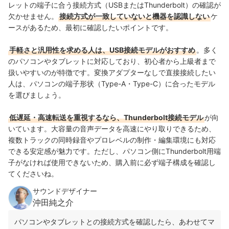
レットの端子に合う接続方式（USBまたはThunderbolt）の確認が
欠かせません。
接続方式が一致していないと機器を認識しない
ケ
ースがあるため、最初に確認したいポイントです。
手軽さと汎用性を求める人は、USB接続モデルがおすすめ
。多く
のパソコンやタブレットに対応しており、初心者から上級者まで
扱いやすいのが特徴です。変換アダプターなしで直接接続したい
人は、パソコンの端子形状（Type-A・Type-C）に合ったモデル
を選びましょう。
低遅延・高速転送を重視するなら、Thunderbolt接続モデル
が向
いています。大容量の音声データを高速にやり取りできるため、
複数トラックの同時録音やプロレベルの制作・編集環境にも対応
できる安定感が魅力です。ただし、パソコン側にThunderbolt用端
子がなければ使用できないため、購入前に必ず端子構成を確認し
てくださいね。
サウンドデザイナー
沖田純之介
パソコンやタブレットとの接続方式を確認したら、あわせてマ