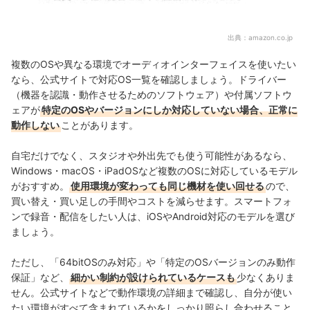
出典：
amazon.co.jp
複数のOSや異なる環境でオーディオインターフェイスを使いたい
なら、公式サイトで対応OS一覧を確認しましょう。ドライバー
（機器を認識・動作させるためのソフトウェア）や付属ソフトウ
ェアが
特定のOSやバージョンにしか対応していない場合、正常に
動作しない
ことがあります。
自宅だけでなく、スタジオや外出先でも使う可能性があるなら、
Windows・macOS・iPadOSなど複数のOSに対応しているモデル
がおすすめ。
使用環境が変わっても同じ機材を使い回せる
ので、
買い替え・買い足しの手間やコストを減らせます。スマートフォ
ンで録音・配信をしたい人は、iOSやAndroid対応のモデルを選び
ましょう。
ただし、「64bitOSのみ対応」や「特定のOSバージョンのみ動作
保証」など、
細かい制約が設けられているケースも
少なくありま
せん。公式サイトなどで動作環境の詳細まで確認し、自分が使い
たい環境がすべて含まれているかをしっかり照らし合わせること