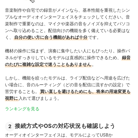
音楽制作や自宅での録音がメインなら、基本性能を重視したシン
プルなオーディオインターフェイスをチェックしてください。音
楽制作で重要なのは、マイクや楽器の音をノイズを抑えてパソコ
ンへ取り込めること。配信向けの機能を多く備えている必要はな
く、
自分の使い方に合う機能があれば十分
です。
機材の操作に悩まず、演奏に集中したい人にもぴったり。操作パ
ネルがすっきりしているモデルは直感的に操作できるため、
録音
のたびに複雑な設定で迷うこともありません
。
しかし、機能を絞ったモデルは、ライブ配信などへ用途を広げた
い場合に、音のルーティング（どの音を配信に流すかの設定）で
苦労することも。
買い直しを避けるためにも、将来の用途変更も
視野に
入れて選びましょう。
ランキングを見る
接続方式やOSの対応状況も確認しよう
2
オーディオインターフェイスは、モデルによってUSBか