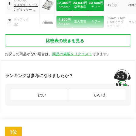
YAMAHA
｜
UCA202
22,300円
23,632円
30,800円
9
ライブストリーミ
USB3.0
標準
Amazon
楽天市場
ヤフー
ングミキサー
｜
AG06MK2 W
3.5mm（1/8"
4,800円
ティアック
10
楽天市場
ヤフー
）4極ミニプ
コン
Amazon
iXZ
ラグ（CTIA規
格）
比較表の続きを見る
お探しの商品がない場合は、
商品の掲載をリクエスト
できます。
ランキングは参考になりましたか？
はい
いいえ
1位