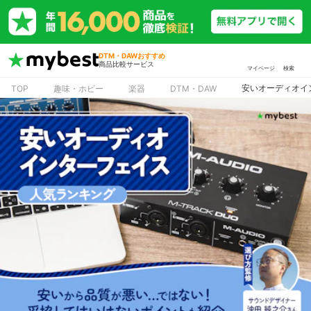
DTM・DAWおすすめ
商品比較サービス
マイページ
検索
安いオーディオイ
TOP
趣味・ホビー
楽器
DTM・DAW