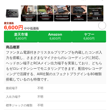
最安価格
6,600円
やや低価格
楽天市場
Amazon
ヤフー
6,600円
6,600円
6,600円
商品概要
ファンタム電源付きクリスタルプリアンプを内蔵したコンボ入
力を搭載し、さまざまなマイクからのレコーディングに対応。
ヘッドホン端子とRCAメイン出力端子を実装しており、どちら
もゼロレイテンシーでモニタリングできます。配信やレコーデ
ィングで活躍する、AIR社製のエフェクトプラグインを80種類
搭載しているのも特徴です。
接続端子
不明
入出力端子
不明
標準ジャックの種類
不明