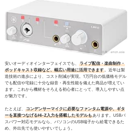
出典：
amzn.asia
安いオーディオインターフェイスでも、
ライブ配信・楽曲制作・
ポッドキャスト収録など、幅広い用途に活用できます
。近年は製
造技術の進歩により、コスト削減が実現。1万円台の低価格モデル
でも配信や宅録に十分な録音・再生性能を備えた商品が増えてい
ます。これから機材をそろえる初心者にとって、導入しやすい点
が魅力です。
たとえば、
コンデンサーマイクに必要なファンタム電源や、ギタ
ーを直接つなげるHi-Z入力を搭載したモデルも
あります。USBバ
スパワー対応モデルなら、パソコンのUSB端子から給電できるた
め、外出先でも使いやすいでしょう。