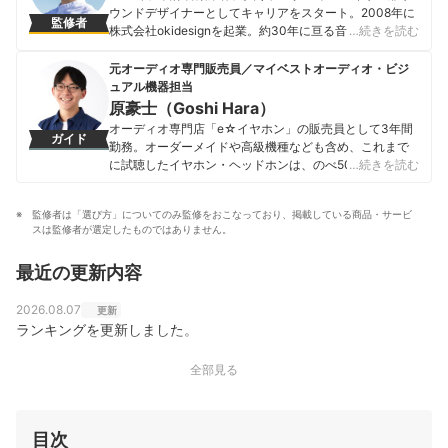
ウンドデザイナーとしてキャリアをスタート。2008年に
監修者
株式会社okidesignを起業。約30年に亘る音響機材やデジ
…続きを読む
タル機器に関する知識・経験をオーディオユーザーに役
立てたいと考えており、マイベストでは2022年からヘッ
元オーディオ専門販売員／マイベストオーディオ・ビジ
ドホン・イヤホン・スピーカーなどオーディオ製品の検
ュアル機器担当
証に20回以上参画・監修してきた。 最近自腹で購入して
原豪士（Goshi Hara）
良かったデバイスは、Beats Solo 4、AirPods Pro 2な
オーディオ専門店「e☆イヤホン」の販売員として3年間
ガイド
ど。使っているスピーカーはB&W805D2、ヘッドホンは
勤務。オーダーメイドや高級機種なども含め、これまで
AustrianAudioのHi-X15。 サウンドデザイナーとして
に試聴したイヤホン・ヘッドホンは、のべ500種類を超
…続きを読む
は、音楽や効果音制作・ミックス・マスタリング・ライ
える。また、音楽や環境に合わせて11種類のイヤホン・
ブレコーディング・サラウンドなど活動は多岐にわたっ
ヘッドホンを使い分けるほど、音には並々ならぬ情熱を
ており、広告やミュージックビデオは2000本以上を担当
監修者は「選び方」についてのみ監修をおこなっており、掲載している商品・サービ
持っている。 その後、2023年にmybestへ入社し、豊富
し、映画は海外含め多数の受賞歴あり。9.1.6chサウンド
スは監修者が選定したものではありません。
な知識を活かしてオーディオ・ビジュアル機器のガイド
の自社スタジオや7.1.2chサウンドのホームシアター、キ
を担当。「顧客のニーズを真摯に考えて提案する」をモ
ャンピングカーを改造した録音機材車も所有。施設音響
最近の更新内容
ットーに、ユーザーに寄り添った企画・コンテンツ制作
や電気自動車の音も制作。常に最新のオーディオ・音楽
を日々行っている。
機材をチェックし、最高の音響・音楽環境を追い求めて
原豪士（Goshi Hara）のプロフィール
2026.08.07
更新
いる。
ランキングを更新しました。
沖田純之介のプロフィール
全部見る
目次